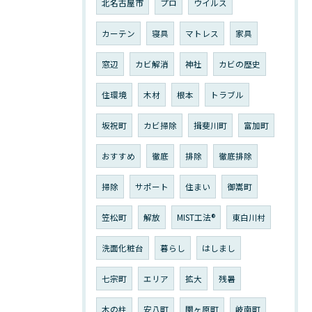
北名古屋市
プロ
ウイルス
カーテン
寝具
マトレス
家具
窓辺
カビ解消
神社
カビの歴史
住環境
木材
根本
トラブル
坂祝町
カビ掃除
揖斐川町
富加町
おすすめ
徹底
排除
徹底排除
掃除
サポート
住まい
御嵩町
笠松町
解放
MIST工法®︎
東白川村
洗面化粧台
暮らし
はしまし
七宗町
エリア
拡大
残暑
木の柱
安八町
関ヶ原町
岐南町