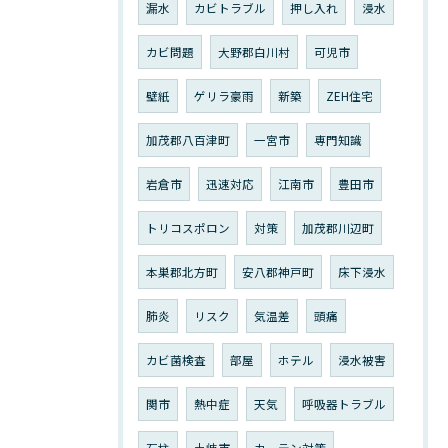
漏水
カビトラブル
押し入れ
浸水
カビ問題
大野郡白川村
可児市
壁紙
ゲリラ豪雨
新築
ZEH住宅
加茂郡八百津町
一宮市
専門知識
岩倉市
迅速対応
江南市
豊田市
トリコスポロン
対策
加茂郡川辺町
本巣郡北方町
安八郡神戸町
床下浸水
肺炎
リスク
気温差
頭痛
カビ菌検査
部屋
ホテル
浸水被害
関市
熱中症
天気
呼吸器トラブル
石柱
土岐市
カーテン対策