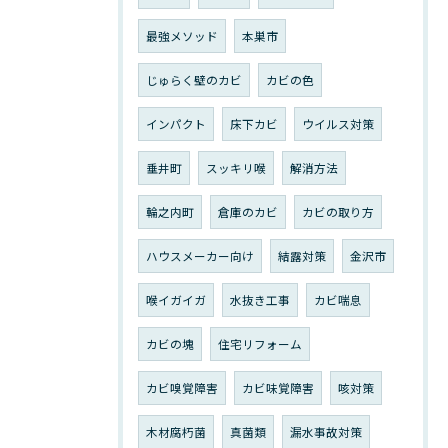
最強メソッド
本巣市
じゅらく壁のカビ
カビの色
インパクト
床下カビ
ウイルス対策
垂井町
スッキリ喉
解消方法
輪之内町
倉庫のカビ
カビの取り方
ハウスメーカー向け
結露対策
金沢市
喉イガイガ
水抜き工事
カビ喘息
カビの塊
住宅リフォーム
カビ嗅覚障害
カビ味覚障害
咳対策
木材腐朽菌
真菌類
漏水事故対策