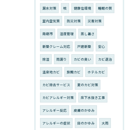
漏水対策
咳
健康住環境
睡眠の質
室内空気質
防災対策
災害対策
南砺市
湿度管理
蒸し暑さ
新築クレーム対応
戸建新築
安心
除湿
雨漏り
カビの臭い
カビ退治
温泉地カビ
旅館カビ
ホテルカビ
カビ除去サービス
夏のカビ対策
カビアレルギー対策
床下水抜き工事
アレルギー反応
皮膚のかゆみ
アレルギーの症状
目のかゆみ
大雨