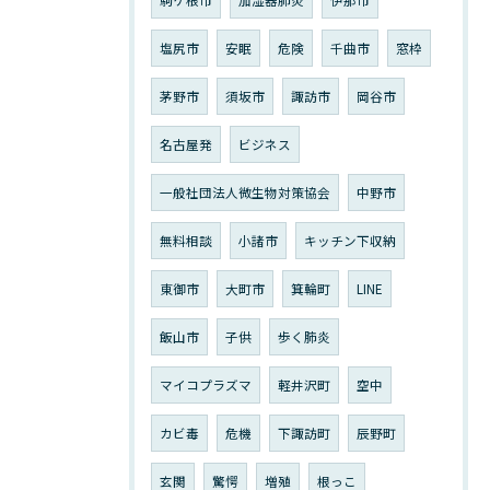
塩尻市
安眠
危険
千曲市
窓枠
茅野市
須坂市
諏訪市
岡谷市
名古屋発
ビジネス
一般社団法人微生物対策協会
中野市
無料相談
小諸市
キッチン下収納
東御市
大町市
箕輪町
LINE
飯山市
子供
歩く肺炎
マイコプラズマ
軽井沢町
空中
カビ毒
危機
下諏訪町
辰野町
玄関
驚愕
増殖
根っこ