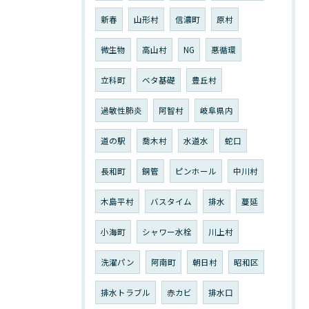
新春
山形村
信濃町
原村
微生物
高山村
NG
悪循環
立科町
ベタ基礎
豊丘村
過敏性肺炎
阿智村
岐阜県内
道の駅
喬木村
水道水
蛇口
長和町
銅管
ピンホール
中川村
木島平村
バスタイム
排水
蔓延
小海町
シャワー水栓
川上村
洗濯パン
阿南町
朝日村
昭和区
排水トラブル
赤カビ
排水口