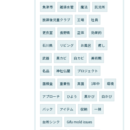
魚津市
雑排水管
魔法
託児所
放課後児童クラブ
工場
社員
更衣室
長野県
正体
効果的
石川県
リビング
お風呂
癒し
武器
黒カビ
白カビ
美術館
名品
神社仏閣
プロジェクト
菌検査
重要性
真菌
1年中
環境
アプローチ
ひよう
黒かび
白かび
バック
アイテム
収納
一掃
台所シンク
Gifu mold issues