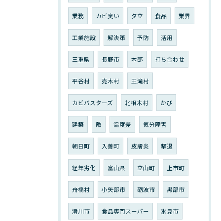
業務
カビ臭い
夕立
食品
業界
工業施設
解決策
予防
活用
三重県
長野市
本部
打ち合わせ
平谷村
売木村
王滝村
カビバスターズ
北相木村
かび
建築
敵
温度差
気分障害
朝日町
入善町
皮膚炎
撃退
経年劣化
富山県
立山町
上市町
舟橋村
小矢部市
砺波市
黒部市
滑川市
食品専門スーパー
氷見市