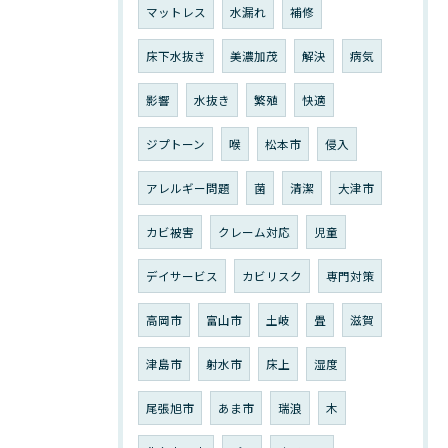
マットレス
水漏れ
補修
床下水抜き
美濃加茂
解決
病気
影響
水抜き
繁殖
快適
ジプトーン
喉
松本市
侵入
アレルギー問題
菌
清潔
大津市
カビ被害
クレーム対応
児童
デイサービス
カビリスク
専門対策
高岡市
富山市
土岐
畳
滋賀
津島市
射水市
床上
湿度
尾張旭市
あま市
瑞浪
木