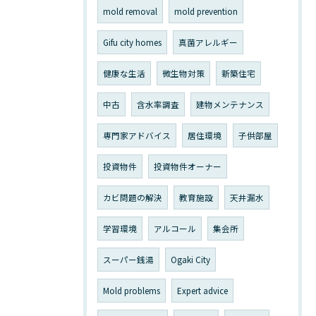
mold removal
mold prevention
Gifu city homes
真菌アレルギー
健康な生活
微生物対策
新築住宅
中古
含水率調査
建物メンテナンス
専門家アドバイス
居住環境
子供部屋
投資物件
投資物件オーナー
カビ問題の解決
教育施設
天井漏水
学習環境
アルコール
集会所
スーパー銭湯
Ogaki City
Mold problems
Expert advice