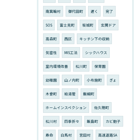
南箕輪村
御代田町
遅く
完了
SOS
富士見町
坂城町
玄関ドア
高森町
西区
キッチン下の収納
気密性
MIS工法
シックハウス
室内環境改善
松川町
保育園
幼稚園
山ノ内町
小布施町
ぎょ
木曾町
給湯管
飯綱町
ホームインスペクション
佐久穂町
松川村
四季折々
飯島町
カビ胞子
寿命
白馬村
宮田村
高速道路SA