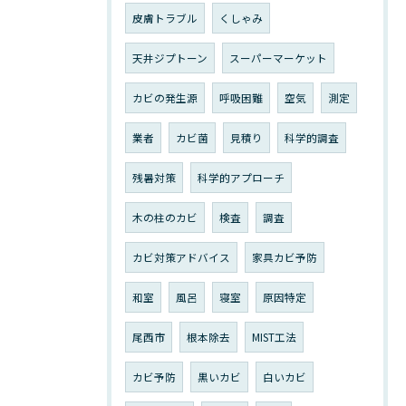
皮膚トラブル
くしゃみ
天井ジプトーン
スーパーマーケット
カビの発生源
呼吸困難
空気
測定
業者
カビ菌
見積り
科学的調査
残暑対策
科学的アプローチ
木の柱のカビ
検査
調査
カビ対策アドバイス
家具カビ予防
和室
風呂
寝室
原因特定
尾西市
根本除去
MIST工法
カビ予防
黒いカビ
白いカビ