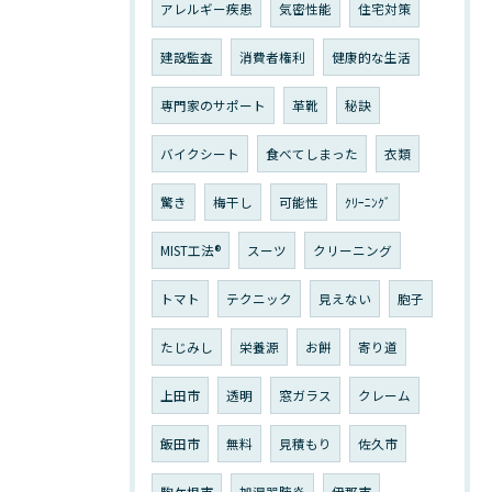
アレルギー疾患
気密性能
住宅対策
建設監査
消費者権利
健康的な生活
専門家のサポート
革靴
秘訣
バイクシート
食べてしまった
衣類
驚き
梅干し
可能性
ｸﾘｰﾆﾝｸﾞ
MIST工法®
スーツ
クリーニング
トマト
テクニック
見えない
胞子
たじみし
栄養源
お餅
寄り道
上田市
透明
窓ガラス
クレーム
飯田市
無料
見積もり
佐久市
駒ケ根市
加湿器肺炎
伊那市