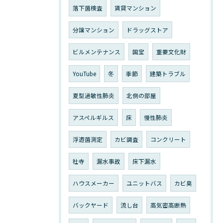
落下菌検査
賃貸マンション
分譲マンション
ドラッグストア
ビルメンテナンス
国宝
重要文化財
YouTube
冬
季節
建築トラブル
夏型過敏性肺炎
北側の部屋
アスペルギルス
床
慢性肺炎
浮遊菌測定
カビ調査
コンクリート
社寺
漏水事故
床下漏水
ハウスメーカー
ユニットバス
カビ臭
バックヤード
流し台
高気密高断熱