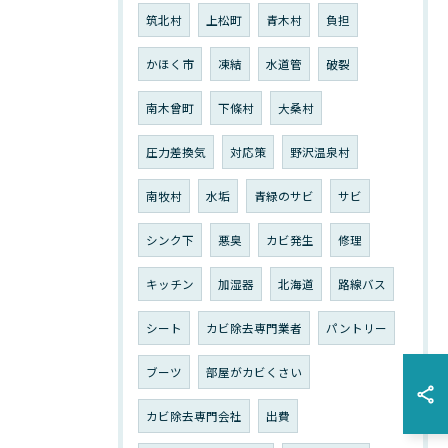
筑北村
上松町
青木村
負担
かほく市
凍結
水道管
破裂
南木曾町
下條村
大桑村
圧力差換気
対応策
野沢温泉村
南牧村
水垢
青緑のサビ
サビ
シンク下
悪臭
カビ発生
修理
キッチン
加湿器
北海道
路線バス
シート
カビ除去専門業者
パントリー
ブーツ
部屋がカビくさい
カビ除去専門会社
出費