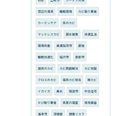
窓辺の清潔
睡眠環境
カビ取り業者
カーテンケア
床のカビ
マットレスカビ
漏水被害
快適生活
環境改善
美濃加茂市
最強
睡眠快適化
稲沢市
恵那市
寝具のカビ
カビ問題解決
カビ地獄
クロスのカビ
寝具カビ除去
喉カビ
イガイガ
鼻水
瑞浪市
中古住宅
かび取り業者
真夏の寝室
現地調査
海津市
漆喰壁
健康リスク