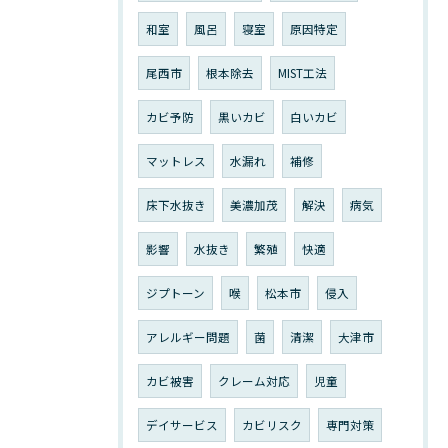
和室
風呂
寝室
原因特定
尾西市
根本除去
MIST工法
カビ予防
黒いカビ
白いカビ
マットレス
水漏れ
補修
床下水抜き
美濃加茂
解決
病気
影響
水抜き
繁殖
快適
ジプトーン
喉
松本市
侵入
アレルギー問題
菌
清潔
大津市
カビ被害
クレーム対応
児童
デイサービス
カビリスク
専門対策