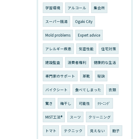
学習環境
アルコール
集会所
スーパー銭湯
Ogaki City
Mold problems
Expert advice
アレルギー疾患
気密性能
住宅対策
建設監査
消費者権利
健康的な生活
専門家のサポート
革靴
秘訣
バイクシート
食べてしまった
衣類
驚き
梅干し
可能性
ｸﾘｰﾆﾝｸﾞ
MIST工法®
スーツ
クリーニング
トマト
テクニック
見えない
胞子