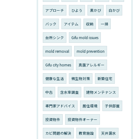
アプローチ
ひよう
黒かび
白かび
バック
アイテム
収納
一掃
台所シンク
Gifu mold issues
mold removal
mold prevention
Gifu city homes
真菌アレルギー
健康な生活
微生物対策
新築住宅
中古
含水率調査
建物メンテナンス
専門家アドバイス
居住環境
子供部屋
投資物件
投資物件オーナー
カビ問題の解決
教育施設
天井漏水