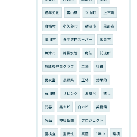
経年劣化
富山県
立山町
上市町
舟橋村
小矢部市
砺波市
黒部市
滑川市
食品専門スーパー
氷見市
魚津市
雑排水管
魔法
託児所
放課後児童クラブ
工場
社員
更衣室
長野県
正体
効果的
石川県
リビング
お風呂
癒し
武器
黒カビ
白カビ
美術館
名品
神社仏閣
プロジェクト
菌検査
重要性
真菌
1年中
環境