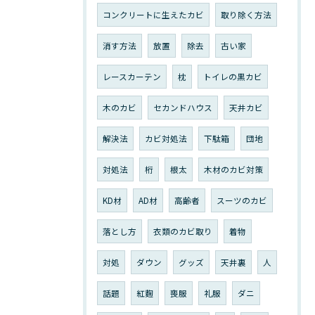
コンクリートに生えたカビ
取り除く方法
消す方法
放置
除去
古い家
レースカーテン
枕
トイレの黒カビ
木のカビ
セカンドハウス
天井カビ
解決法
カビ対処法
下駄箱
団地
対処法
桁
根太
木材のカビ対策
KD材
AD材
高齢者
スーツのカビ
落とし方
衣類のカビ取り
着物
対処
ダウン
グッズ
天井裏
人
話題
紅麴
喪服
礼服
ダニ