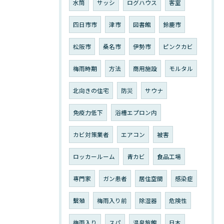
水筒
サッシ
ログハウス
客室
四日市市
津市
図書館
鈴鹿市
松阪市
桑名市
伊勢市
ピンクカビ
梅雨時期
方法
商用施設
モルタル
北向きの住宅
防災
サウナ
免疫力低下
浴槽エプロン内
カビ対策業者
エアコン
被害
ロッカールーム
青カビ
食品工場
専門家
ガン患者
居住空間
感染症
繫殖
梅雨入り前
除湿器
危険性
梅雨入り
スパ
温泉旅館
日本