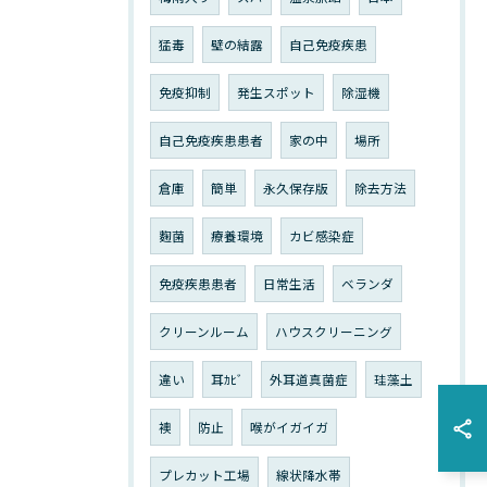
猛毒
壁の結露
自己免疫疾患
免疫抑制
発生スポット
除湿機
自己免疫疾患患者
家の中
場所
倉庫
簡単
永久保存版
除去方法
麴菌
療養環境
カビ感染症
免疫疾患患者
日常生活
ベランダ
クリーンルーム
ハウスクリーニング
違い
耳ｶﾋﾞ
外耳道真菌症
珪藻土
襖
防止
喉がイガイガ
プレカット工場
線状降水帯