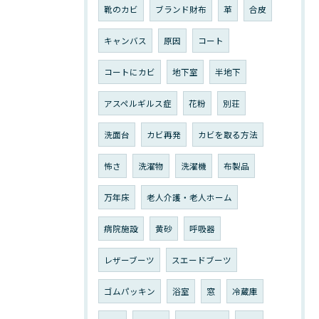
靴のカビ
ブランド財布
革
合皮
キャンバス
原因
コート
コートにカビ
地下室
半地下
アスペルギルス症
花粉
別荘
洗面台
カビ再発
カビを取る方法
怖さ
洗濯物
洗濯機
布製品
万年床
老人介護・老人ホーム
病院施設
黄砂
呼吸器
レザーブーツ
スエードブーツ
ゴムパッキン
浴室
窓
冷蔵庫