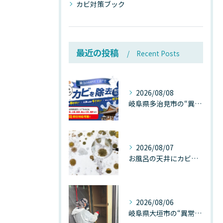
カビ対策ブック
最近の投稿
Recent Posts
2026/08/08
岐阜県多治見市の“異常な高温”が建物内部を破壊する──深層カビが急増する危険な温度差の正体
2026/08/07
お風呂の天井にカビが生えたら要注意！2026年8月の猛暑・高湿度で急増する浴室カビの原因と正しい対策
2026/08/06
岐阜県大垣市の“異常に高い気温”が建物内部を腐らせる──深層カビが爆発的に増える本当の理由