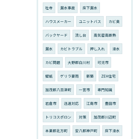
社寺
漏水事故
床下漏水
ハウスメーカー
ユニットバス
カビ臭
バックヤード
流し台
高気密高断熱
漏水
カビトラブル
押し入れ
浸水
カビ問題
大野郡白川村
可児市
壁紙
ゲリラ豪雨
新築
ZEH住宅
加茂郡八百津町
一宮市
専門知識
岩倉市
迅速対応
江南市
豊田市
トリコスポロン
対策
加茂郡川辺町
本巣郡北方町
安八郡神戸町
床下浸水