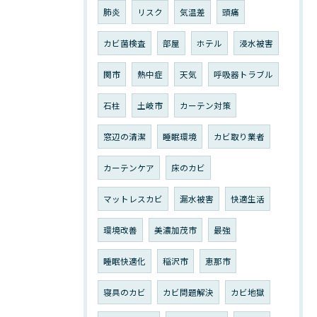
肺炎
リスク
気温差
頭痛
カビ菌検査
部屋
ホテル
浸水被害
関市
熱中症
天気
呼吸器トラブル
石柱
土岐市
カーテン対策
窓辺の清潔
睡眠環境
カビ取り業者
カーテンケア
床のカビ
マットレスカビ
漏水被害
快適生活
環境改善
美濃加茂市
最強
睡眠快適化
稲沢市
恵那市
寝具のカビ
カビ問題解決
カビ地獄