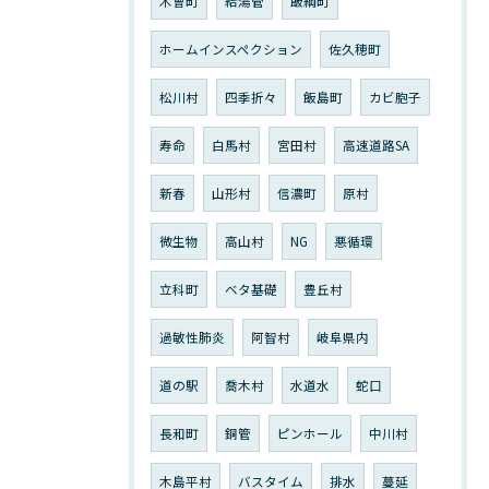
木曾町
給湯管
飯綱町
ホームインスペクション
佐久穂町
松川村
四季折々
飯島町
カビ胞子
寿命
白馬村
宮田村
高速道路SA
新春
山形村
信濃町
原村
微生物
高山村
NG
悪循環
立科町
ベタ基礎
豊丘村
過敏性肺炎
阿智村
岐阜県内
道の駅
喬木村
水道水
蛇口
長和町
銅管
ピンホール
中川村
木島平村
バスタイム
排水
蔓延