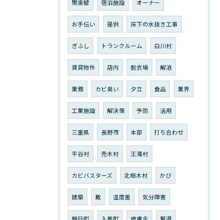
聚楽壁
宿泊施設
オーナー
お手伝い
提供
床下の水抜き工事
ぎふし
トランクルーム
白川村
賃貸物件
店内
脱衣場
解消
業務
カビ臭い
夕立
食品
業界
工業施設
解決策
予防
活用
三重県
長野市
本部
打ち合わせ
平谷村
売木村
王滝村
カビバスターズ
北相木村
かび
建築
敵
温度差
気分障害
朝日町
入善町
皮膚炎
撃退