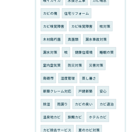
喉イガイガ
水抜き工事
カビ喘息
カビの塊
住宅リフォーム
カビ嗅覚障害
カビ味覚障害
咳対策
木材腐朽菌
真菌類
漏水事故対策
漏水対策
咳
健康住環境
睡眠の質
室内空気質
防災対策
災害対策
南砺市
湿度管理
蒸し暑さ
新築クレーム対応
戸建新築
安心
除湿
雨漏り
カビの臭い
カビ退治
温泉地カビ
旅館カビ
ホテルカビ
カビ除去サービス
夏のカビ対策