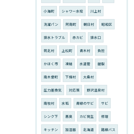
小海町
シャワー水栓
川上村
洗濯パン
阿南町
朝日村
昭和区
排水トラブル
赤カビ
排水口
筑北村
上松町
青木村
負担
かほく市
凍結
水道管
破裂
南木曾町
下條村
大桑村
圧力差換気
対応策
野沢温泉村
南牧村
水垢
青緑のサビ
サビ
シンク下
悪臭
カビ発生
修理
キッチン
加湿器
北海道
路線バス