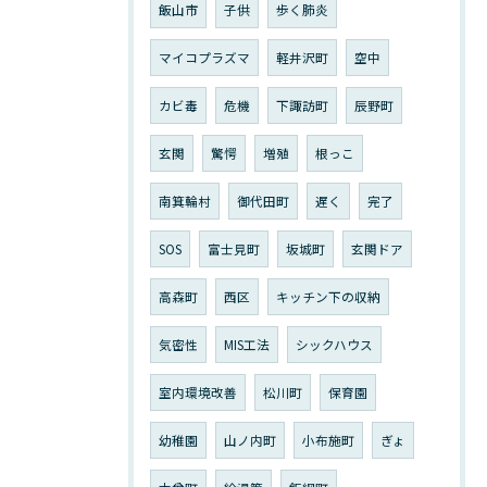
飯山市
子供
歩く肺炎
マイコプラズマ
軽井沢町
空中
カビ毒
危機
下諏訪町
辰野町
玄関
驚愕
増殖
根っこ
南箕輪村
御代田町
遅く
完了
SOS
富士見町
坂城町
玄関ドア
高森町
西区
キッチン下の収納
気密性
MIS工法
シックハウス
室内環境改善
松川町
保育園
幼稚園
山ノ内町
小布施町
ぎょ