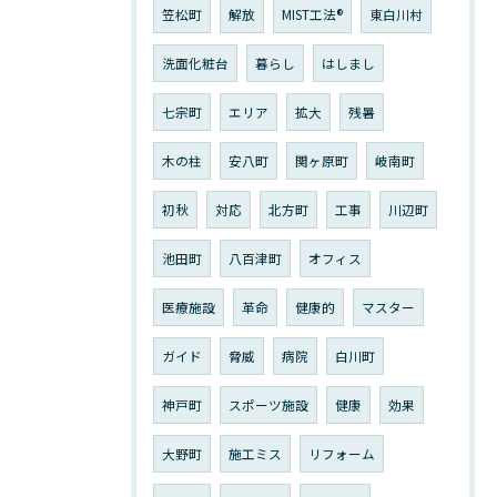
笠松町
解放
MIST工法®︎
東白川村
洗面化粧台
暮らし
はしまし
七宗町
エリア
拡大
残暑
木の柱
安八町
関ヶ原町
岐南町
初秋
対応
北方町
工事
川辺町
池田町
八百津町
オフィス
医療施設
革命
健康的
マスター
ガイド
脅威
病院
白川町
神戸町
スポーツ施設
健康
効果
大野町
施工ミス
リフォーム