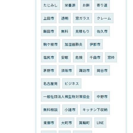
たじみし
栄養源
お餅
寄り道
上田市
透明
窓ガラス
クレーム
飯田市
無料
見積もり
佐久市
駒ケ根市
加湿器肺炎
伊那市
塩尻市
安眠
危険
千曲市
窓枠
茅野市
須坂市
諏訪市
岡谷市
名古屋発
ビジネス
一般社団法人微生物対策協会
中野市
無料相談
小諸市
キッチン下収納
東御市
大町市
箕輪町
LINE