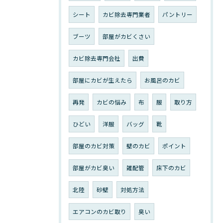
シート
カビ除去専門業者
パントリー
ブーツ
部屋がカビくさい
カビ除去専門会社
出費
部屋にカビが生えたら
お風呂のカビ
再発
カビの悩み
布
服
取り方
ひどい
洋服
バッグ
靴
部屋のカビ対策
壁のカビ
ポイント
部屋がカビ臭い
雑配管
床下のカビ
北陸
砂壁
対処方法
エアコンのカビ取り
臭い