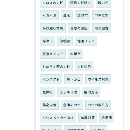
クロスのカビ
寝具カビ除去
喉カビ
イガイガ
鼻水
瑞浪市
中古住宅
かび取り業者
真夏の寝室
現地調査
海津市
漆喰壁
健康リスク
最強メソッド
本巣市
じゅらく壁のカビ
カビの色
インパクト
床下カビ
ウイルス対策
垂井町
スッキリ喉
解消方法
輪之内町
倉庫のカビ
カビの取り方
ハウスメーカー向け
結露対策
金沢市