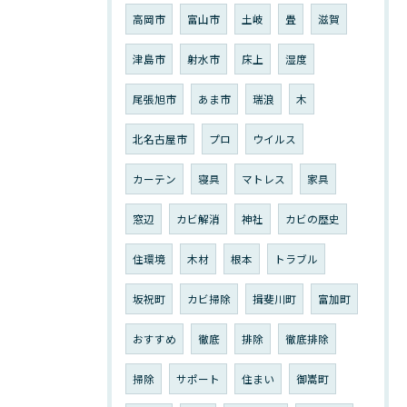
高岡市
富山市
土岐
畳
滋賀
津島市
射水市
床上
湿度
尾張旭市
あま市
瑞浪
木
北名古屋市
プロ
ウイルス
カーテン
寝具
マトレス
家具
窓辺
カビ解消
神社
カビの歴史
住環境
木材
根本
トラブル
坂祝町
カビ掃除
揖斐川町
富加町
おすすめ
徹底
排除
徹底排除
掃除
サポート
住まい
御嵩町