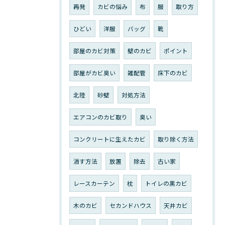
再発
カビの悩み
布
服
取り方
ひどい
洋服
バッグ
靴
部屋のカビ対策
壁のカビ
ポイント
部屋がカビ臭い
雑配管
床下のカビ
北陸
砂壁
対処方法
エアコンのカビ取り
臭い
コンクリートに生えたカビ
取り除く方法
消す方法
放置
除去
古い家
レースカーテン
枕
トイレの黒カビ
木のカビ
セカンドハウス
天井カビ