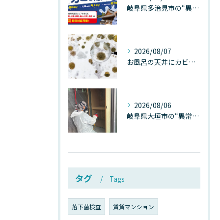
岐阜県多治見市の“異常な高温”が建物内部を破壊する──深層カビが急増する危険な温度差の正体
2026/08/07
お風呂の天井にカビが生えたら要注意！2026年8月の猛暑・高湿度で急増する浴室カビの原因と正しい対策
2026/08/06
岐阜県大垣市の“異常に高い気温”が建物内部を腐らせる──深層カビが爆発的に増える本当の理由
タグ
Tags
落下菌検査
賃貸マンション