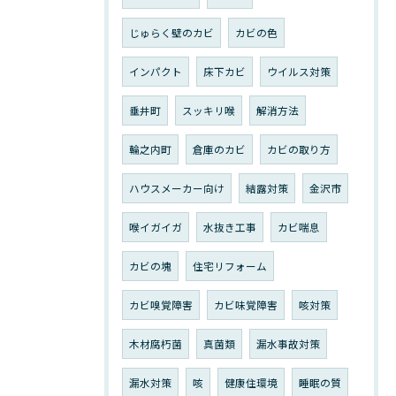
じゅらく壁のカビ
カビの色
インパクト
床下カビ
ウイルス対策
垂井町
スッキリ喉
解消方法
輪之内町
倉庫のカビ
カビの取り方
ハウスメーカー向け
結露対策
金沢市
喉イガイガ
水抜き工事
カビ喘息
カビの塊
住宅リフォーム
カビ嗅覚障害
カビ味覚障害
咳対策
木材腐朽菌
真菌類
漏水事故対策
漏水対策
咳
健康住環境
睡眠の質