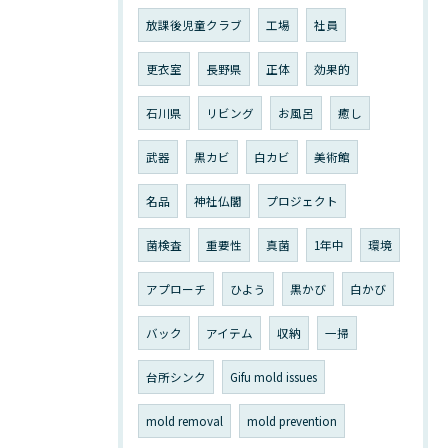
放課後児童クラブ
工場
社員
更衣室
長野県
正体
効果的
石川県
リビング
お風呂
癒し
武器
黒カビ
白カビ
美術館
名品
神社仏閣
プロジェクト
菌検査
重要性
真菌
1年中
環境
アプローチ
ひよう
黒かび
白かび
バック
アイテム
収納
一掃
台所シンク
Gifu mold issues
mold removal
mold prevention