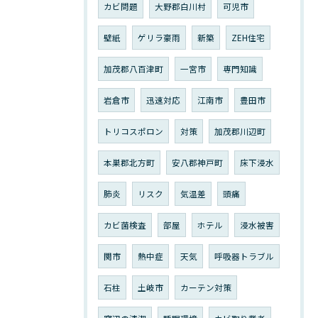
カビ問題
大野郡白川村
可児市
壁紙
ゲリラ豪雨
新築
ZEH住宅
加茂郡八百津町
一宮市
専門知識
岩倉市
迅速対応
江南市
豊田市
トリコスポロン
対策
加茂郡川辺町
本巣郡北方町
安八郡神戸町
床下浸水
肺炎
リスク
気温差
頭痛
カビ菌検査
部屋
ホテル
浸水被害
関市
熱中症
天気
呼吸器トラブル
石柱
土岐市
カーテン対策