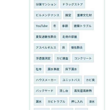
分譲マンション
ドラッグストア
ビルメンテナンス
国宝
重要文化財
YouTube
冬
季節
建築トラブル
夏型過敏性肺炎
北側の部屋
アスペルギルス
床
慢性肺炎
浮遊菌測定
カビ調査
コンクリート
社寺
漏水事故
床下漏水
ハウスメーカー
ユニットバス
カビ臭
バックヤード
流し台
高気密高断熱
漏水
カビトラブル
押し入れ
浸水