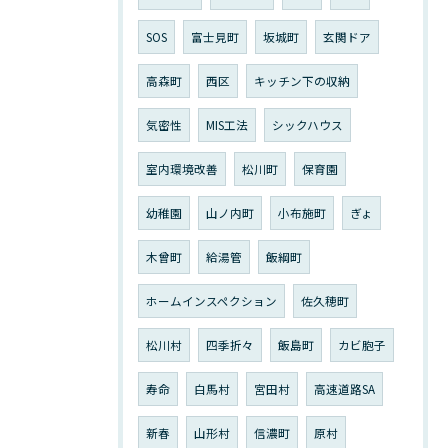
SOS
富士見町
坂城町
玄関ドア
高森町
西区
キッチン下の収納
気密性
MIS工法
シックハウス
室内環境改善
松川町
保育園
幼稚園
山ノ内町
小布施町
ぎょ
木曾町
給湯管
飯綱町
ホームインスペクション
佐久穂町
松川村
四季折々
飯島町
カビ胞子
寿命
白馬村
宮田村
高速道路SA
新春
山形村
信濃町
原村