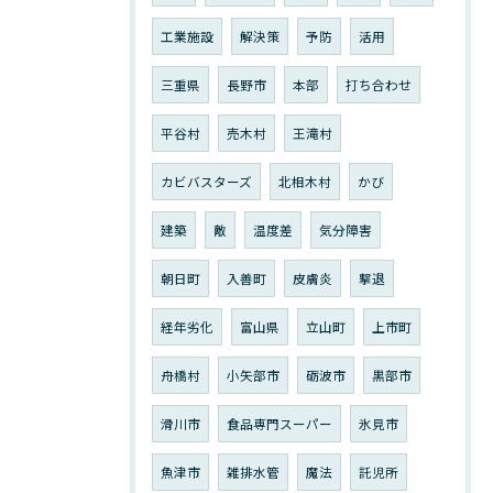
工業施設
解決策
予防
活用
三重県
長野市
本部
打ち合わせ
平谷村
売木村
王滝村
カビバスターズ
北相木村
かび
建築
敵
温度差
気分障害
朝日町
入善町
皮膚炎
撃退
経年劣化
富山県
立山町
上市町
舟橋村
小矢部市
砺波市
黒部市
滑川市
食品専門スーパー
氷見市
魚津市
雑排水管
魔法
託児所