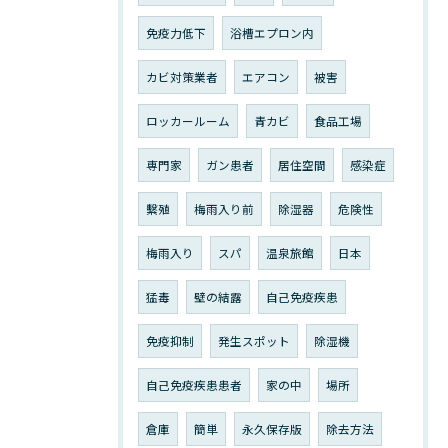
免疫力低下
浴槽エプロン内
カビ対策業者
エアコン
被害
ロッカールーム
青カビ
食品工場
専門家
ガン患者
居住空間
感染症
繫殖
梅雨入り前
除湿器
危険性
梅雨入り
スパ
温泉旅館
日本
猛毒
壁の結露
自己免疫疾患
免疫抑制
発生スポット
除湿機
自己免疫疾患患者
家の中
場所
倉庫
簡単
永久保存版
除去方法