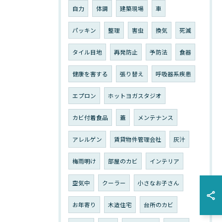
自力
体調
建築現場
車
パッキン
整理
害虫
換気
死滅
タイル目地
再発防止
予防法
食器
健康を害する
張り替え
呼吸器系疾患
エプロン
ホットヨガスタジオ
カビ付着食品
蓋
メンテナンス
アレルゲン
賃貸物件管理会社
灰汁
梅雨明け
部屋のカビ
インテリア
空気中
クーラー
小さなお子さん
お年寄り
木造住宅
台所のカビ