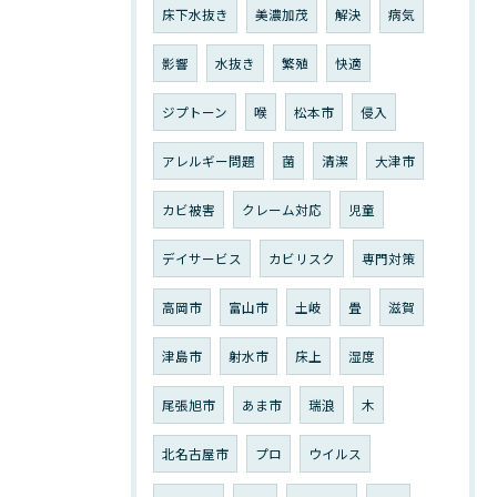
床下水抜き
美濃加茂
解決
病気
影響
水抜き
繁殖
快適
ジプトーン
喉
松本市
侵入
アレルギー問題
菌
清潔
大津市
カビ被害
クレーム対応
児童
デイサービス
カビリスク
専門対策
高岡市
富山市
土岐
畳
滋賀
津島市
射水市
床上
湿度
尾張旭市
あま市
瑞浪
木
北名古屋市
プロ
ウイルス