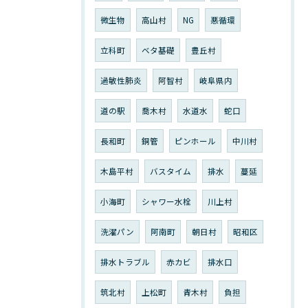
微生物
高山村
NG
悪循環
立科町
ベタ基礎
豊丘村
過敏性肺炎
阿智村
岐阜県内
道の駅
喬木村
水道水
蛇口
長和町
銅管
ピンホール
中川村
木島平村
バスタイム
排水
蔓延
小海町
シャワー水栓
川上村
洗濯パン
阿南町
朝日村
昭和区
排水トラブル
赤カビ
排水口
筑北村
上松町
青木村
負担