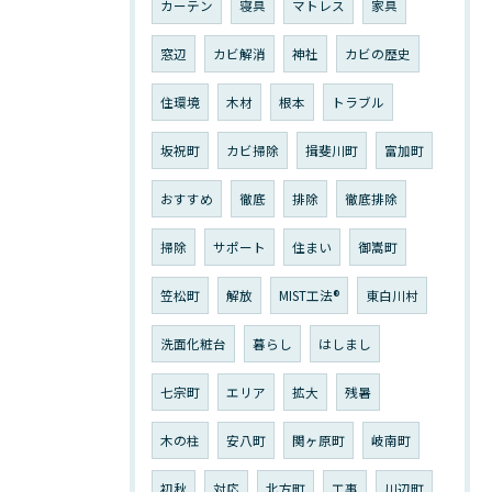
カーテン
寝具
マトレス
家具
窓辺
カビ解消
神社
カビの歴史
住環境
木材
根本
トラブル
坂祝町
カビ掃除
揖斐川町
富加町
おすすめ
徹底
排除
徹底排除
掃除
サポート
住まい
御嵩町
笠松町
解放
MIST工法®︎
東白川村
洗面化粧台
暮らし
はしまし
七宗町
エリア
拡大
残暑
木の柱
安八町
関ヶ原町
岐南町
初秋
対応
北方町
工事
川辺町