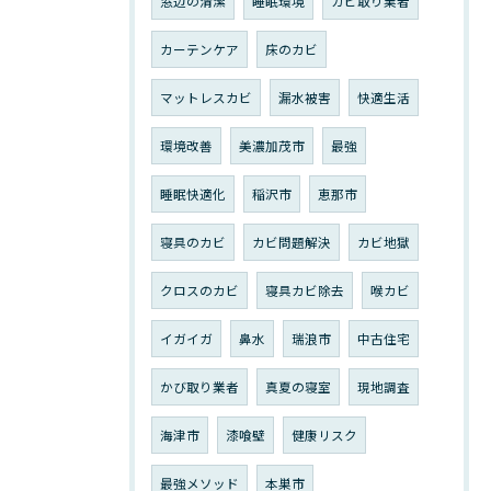
窓辺の清潔
睡眠環境
カビ取り業者
カーテンケア
床のカビ
マットレスカビ
漏水被害
快適生活
環境改善
美濃加茂市
最強
睡眠快適化
稲沢市
恵那市
寝具のカビ
カビ問題解決
カビ地獄
クロスのカビ
寝具カビ除去
喉カビ
イガイガ
鼻水
瑞浪市
中古住宅
かび取り業者
真夏の寝室
現地調査
海津市
漆喰壁
健康リスク
最強メソッド
本巣市