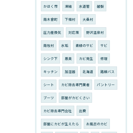
かほく市
凍結
水道管
破裂
南木曾町
下條村
大桑村
圧力差換気
対応策
野沢温泉村
南牧村
水垢
青緑のサビ
サビ
シンク下
悪臭
カビ発生
修理
キッチン
加湿器
北海道
路線バス
シート
カビ除去専門業者
パントリー
ブーツ
部屋がカビくさい
カビ除去専門会社
出費
部屋にカビが生えたら
お風呂のカビ