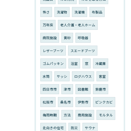
怖さ
洗濯物
洗濯機
布製品
万年床
老人介護・老人ホーム
病院施設
黄砂
呼吸器
レザーブーツ
スエードブーツ
ゴムパッキン
浴室
窓
冷蔵庫
水筒
サッシ
ログハウス
客室
四日市市
津市
図書館
鈴鹿市
松阪市
桑名市
伊勢市
ピンクカビ
梅雨時期
方法
商用施設
モルタル
北向きの住宅
防災
サウナ