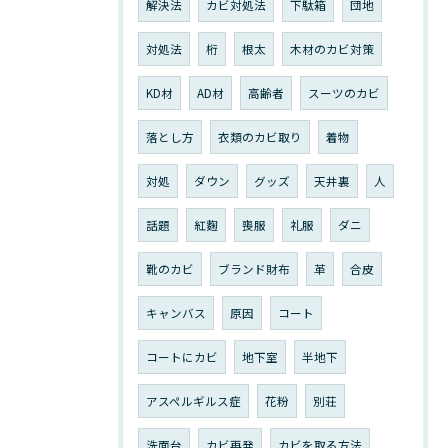
解決法
カビ対処法
下駄箱
団地
対処法
桁
根太
木材のカビ対策
KD材
AD材
高齢者
スーツのカビ
落とし方
衣類のカビ取り
着物
対処
ダウン
グッズ
天井裏
人
話題
紅麴
喪服
礼服
ダニ
靴のカビ
ブランド財布
革
合皮
キャンバス
原因
コート
コートにカビ
地下室
半地下
アスペルギルス症
花粉
別荘
洗面台
カビ再発
カビを取る方法