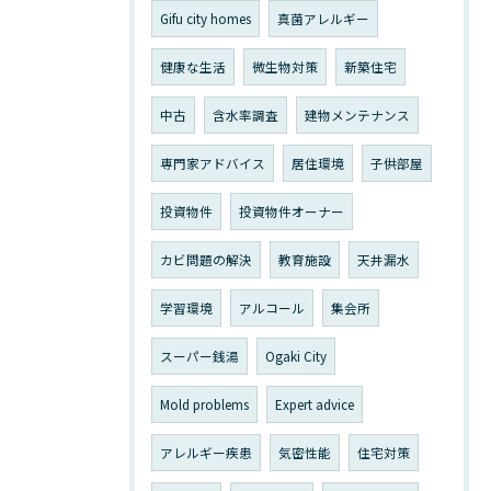
Gifu city homes
真菌アレルギー
健康な生活
微生物対策
新築住宅
中古
含水率調査
建物メンテナンス
専門家アドバイス
居住環境
子供部屋
投資物件
投資物件オーナー
カビ問題の解決
教育施設
天井漏水
学習環境
アルコール
集会所
スーパー銭湯
Ogaki City
Mold problems
Expert advice
アレルギー疾患
気密性能
住宅対策