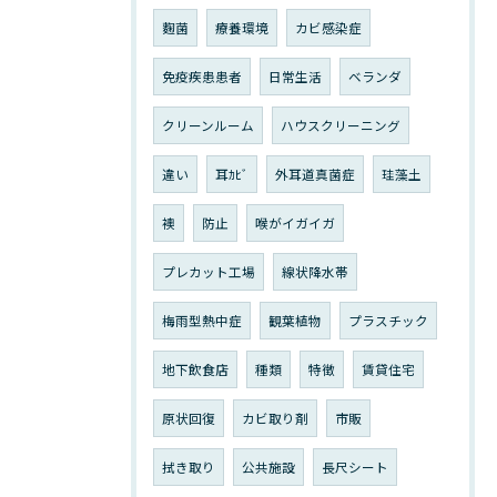
麴菌
療養環境
カビ感染症
免疫疾患患者
日常生活
ベランダ
クリーンルーム
ハウスクリーニング
違い
耳ｶﾋﾞ
外耳道真菌症
珪藻土
襖
防止
喉がイガイガ
プレカット工場
線状降水帯
梅雨型熱中症
観葉植物
プラスチック
地下飲食店
種類
特徴
賃貸住宅
原状回復
カビ取り剤
市販
拭き取り
公共施設
長尺シート