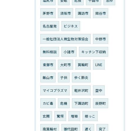
塩尻市
安眠
危険
千曲市
窓枠
茅野市
須坂市
諏訪市
岡谷市
名古屋発
ビジネス
一般社団法人微生物対策協会
中野市
無料相談
小諸市
キッチン下収納
東御市
大町市
箕輪町
LINE
飯山市
子供
歩く肺炎
マイコプラズマ
軽井沢町
空中
カビ毒
危機
下諏訪町
辰野町
玄関
驚愕
増殖
根っこ
南箕輪村
御代田町
遅く
完了