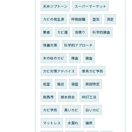
天井ジプトーン
スーパーマーケット
カビの発生源
呼吸困難
空気
測定
業者
カビ菌
見積り
科学的調査
残暑対策
科学的アプローチ
木の柱のカビ
検査
調査
カビ対策アドバイス
家具カビ予防
和室
風呂
寝室
原因特定
尾西市
根本除去
MIST工法
カビ予防
黒いカビ
白いカビ
マットレス
水漏れ
補修