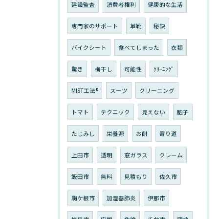
建設監査
消費者権利
健康的な生活
専門家のサポート
革靴
秘訣
バイクシート
食べてしまった
衣類
驚き
梅干し
可能性
ｸﾘｰﾆﾝｸﾞ
MIST工法®
スーツ
クリーニング
トマト
テクニック
見えない
胞子
たじみし
栄養源
お餅
寄り道
上田市
透明
窓ガラス
クレーム
飯田市
無料
見積もり
佐久市
駒ケ根市
加湿器肺炎
伊那市