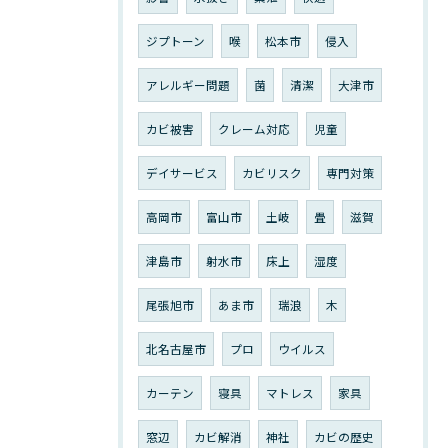
ジプトーン
喉
松本市
侵入
アレルギー問題
菌
清潔
大津市
カビ被害
クレーム対応
児童
デイサービス
カビリスク
専門対策
高岡市
富山市
土岐
畳
滋賀
津島市
射水市
床上
湿度
尾張旭市
あま市
瑞浪
木
北名古屋市
プロ
ウイルス
カーテン
寝具
マトレス
家具
窓辺
カビ解消
神社
カビの歴史