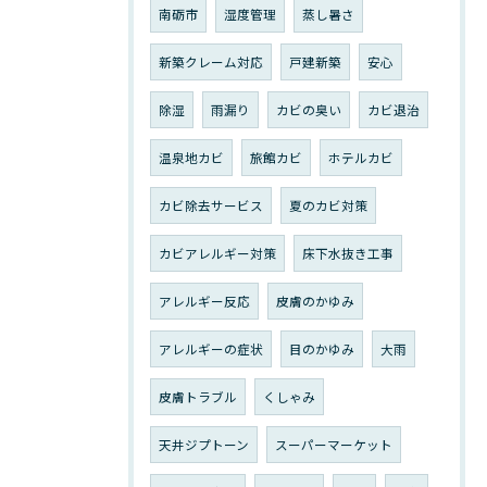
南砺市
湿度管理
蒸し暑さ
新築クレーム対応
戸建新築
安心
除湿
雨漏り
カビの臭い
カビ退治
温泉地カビ
旅館カビ
ホテルカビ
カビ除去サービス
夏のカビ対策
カビアレルギー対策
床下水抜き工事
アレルギー反応
皮膚のかゆみ
アレルギーの症状
目のかゆみ
大雨
皮膚トラブル
くしゃみ
天井ジプトーン
スーパーマーケット