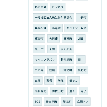
名古屋発
ビジネス
一般社団法人微生物対策協会
中野市
無料相談
小諸市
キッチン下収納
東御市
大町市
箕輪町
LINE
飯山市
子供
歩く肺炎
マイコプラズマ
軽井沢町
空中
カビ毒
危機
下諏訪町
辰野町
玄関
驚愕
増殖
根っこ
南箕輪村
御代田町
遅く
完了
SOS
富士見町
坂城町
玄関ドア