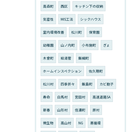
高森町
西区
キッチン下の収納
気密性
MIS工法
シックハウス
室内環境改善
松川町
保育園
幼稚園
山ノ内町
小布施町
ぎょ
木曾町
給湯管
飯綱町
ホームインスペクション
佐久穂町
松川村
四季折々
飯島町
カビ胞子
寿命
白馬村
宮田村
高速道路SA
新春
山形村
信濃町
原村
微生物
高山村
NG
悪循環