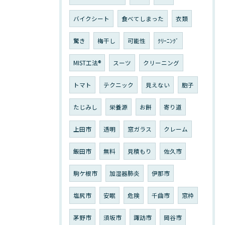
バイクシート
食べてしまった
衣類
驚き
梅干し
可能性
ｸﾘｰﾆﾝｸﾞ
MIST工法®
スーツ
クリーニング
トマト
テクニック
見えない
胞子
たじみし
栄養源
お餅
寄り道
上田市
透明
窓ガラス
クレーム
飯田市
無料
見積もり
佐久市
駒ケ根市
加湿器肺炎
伊那市
塩尻市
安眠
危険
千曲市
窓枠
茅野市
須坂市
諏訪市
岡谷市