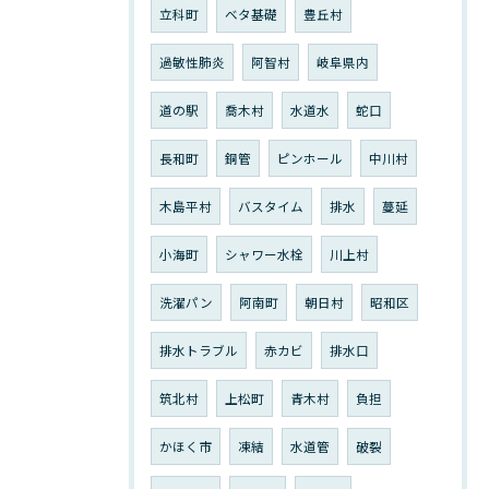
立科町
ベタ基礎
豊丘村
過敏性肺炎
阿智村
岐阜県内
道の駅
喬木村
水道水
蛇口
長和町
銅管
ピンホール
中川村
木島平村
バスタイム
排水
蔓延
小海町
シャワー水栓
川上村
洗濯パン
阿南町
朝日村
昭和区
排水トラブル
赤カビ
排水口
筑北村
上松町
青木村
負担
かほく市
凍結
水道管
破裂