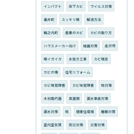
インパクト
床下カビ
ウイルス対策
垂井町
スッキリ喉
解消方法
輪之内町
倉庫のカビ
カビの取り方
ハウスメーカー向け
結露対策
金沢市
喉イガイガ
水抜き工事
カビ喘息
カビの塊
住宅リフォーム
カビ嗅覚障害
カビ味覚障害
咳対策
木材腐朽菌
真菌類
漏水事故対策
漏水対策
咳
健康住環境
睡眠の質
室内空気質
防災対策
災害対策