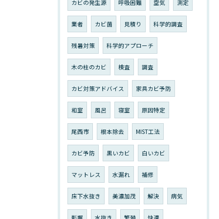
カビの発生源
呼吸困難
空気
測定
業者
カビ菌
見積り
科学的調査
残暑対策
科学的アプローチ
木の柱のカビ
検査
調査
カビ対策アドバイス
家具カビ予防
和室
風呂
寝室
原因特定
尾西市
根本除去
MIST工法
カビ予防
黒いカビ
白いカビ
マットレス
水漏れ
補修
床下水抜き
美濃加茂
解決
病気
影響
水抜き
繁殖
快適