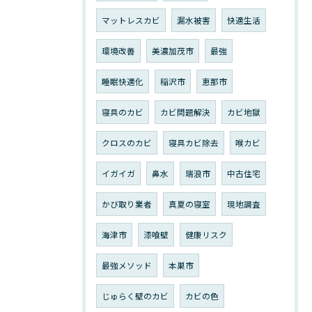
マットレスカビ
漏水被害
快適生活
環境改善
美濃加茂市
最強
睡眠快適化
稲沢市
恵那市
寝具のカビ
カビ問題解決
カビ地獄
クロスのカビ
寝具カビ除去
喉カビ
イガイガ
鼻水
瑞浪市
中古住宅
かび取り業者
真夏の寝室
現地調査
海津市
漆喰壁
健康リスク
最強メソッド
本巣市
じゅらく壁のカビ
カビの色