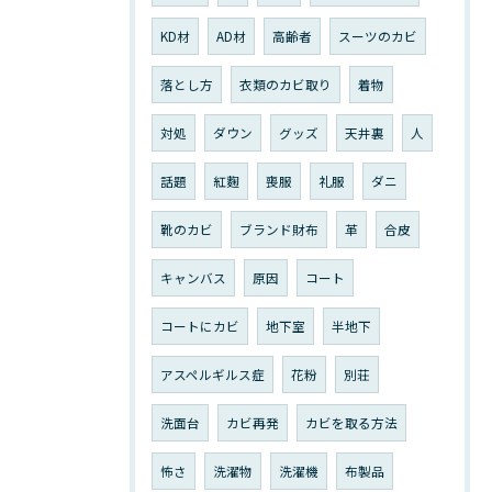
KD材
AD材
高齢者
スーツのカビ
落とし方
衣類のカビ取り
着物
対処
ダウン
グッズ
天井裏
人
話題
紅麴
喪服
礼服
ダニ
靴のカビ
ブランド財布
革
合皮
キャンバス
原因
コート
コートにカビ
地下室
半地下
アスペルギルス症
花粉
別荘
洗面台
カビ再発
カビを取る方法
怖さ
洗濯物
洗濯機
布製品