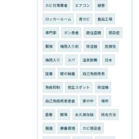
カビ対策業者
エアコン
被害
ロッカールーム
青カビ
食品工場
専門家
ガン患者
居住空間
感染症
繫殖
梅雨入り前
除湿器
危険性
梅雨入り
スパ
温泉旅館
日本
猛毒
壁の結露
自己免疫疾患
免疫抑制
発生スポット
除湿機
自己免疫疾患患者
家の中
場所
倉庫
簡単
永久保存版
除去方法
麴菌
療養環境
カビ感染症