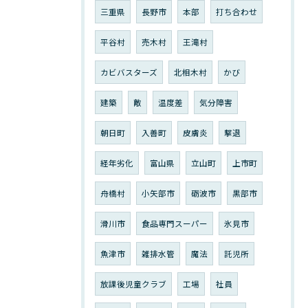
三重県
長野市
本部
打ち合わせ
平谷村
売木村
王滝村
カビバスターズ
北相木村
かび
建築
敵
温度差
気分障害
朝日町
入善町
皮膚炎
撃退
経年劣化
富山県
立山町
上市町
舟橋村
小矢部市
砺波市
黒部市
滑川市
食品専門スーパー
氷見市
魚津市
雑排水管
魔法
託児所
放課後児童クラブ
工場
社員