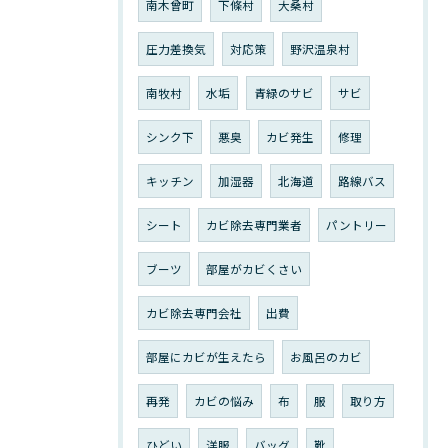
南木曾町
下條村
大桑村
圧力差換気
対応策
野沢温泉村
南牧村
水垢
青緑のサビ
サビ
シンク下
悪臭
カビ発生
修理
キッチン
加湿器
北海道
路線バス
シート
カビ除去専門業者
パントリー
ブーツ
部屋がカビくさい
カビ除去専門会社
出費
部屋にカビが生えたら
お風呂のカビ
再発
カビの悩み
布
服
取り方
ひどい
洋服
バッグ
靴