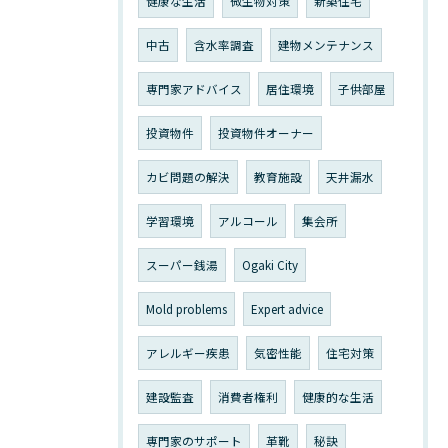
健康な生活
微生物対策
新築住宅
中古
含水率調査
建物メンテナンス
専門家アドバイス
居住環境
子供部屋
投資物件
投資物件オーナー
カビ問題の解決
教育施設
天井漏水
学習環境
アルコール
集会所
スーパー銭湯
Ogaki City
Mold problems
Expert advice
アレルギー疾患
気密性能
住宅対策
建設監査
消費者権利
健康的な生活
専門家のサポート
革靴
秘訣