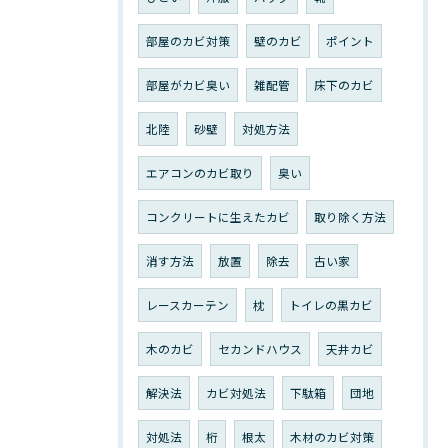
部屋のカビ対策
壁のカビ
ポイント
部屋がカビ臭い
雑配管
床下のカビ
北陸
砂壁
対処方法
エアコンのカビ取り
臭い
コンクリートに生えたカビ
取り除く方法
消す方法
放置
除去
古い家
レースカーテン
枕
トイレの黒カビ
木のカビ
セカンドハウス
天井カビ
解決法
カビ対処法
下駄箱
団地
対処法
桁
根太
木材のカビ対策