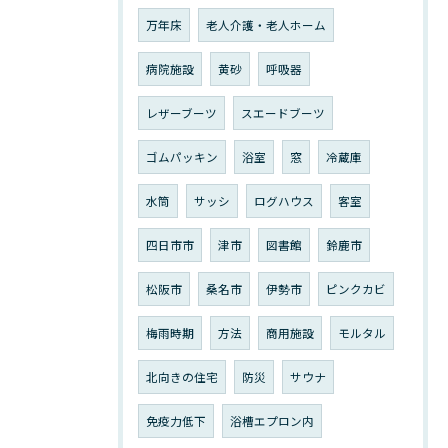
万年床
老人介護・老人ホーム
病院施設
黄砂
呼吸器
レザーブーツ
スエードブーツ
ゴムパッキン
浴室
窓
冷蔵庫
水筒
サッシ
ログハウス
客室
四日市市
津市
図書館
鈴鹿市
松阪市
桑名市
伊勢市
ピンクカビ
梅雨時期
方法
商用施設
モルタル
北向きの住宅
防災
サウナ
免疫力低下
浴槽エプロン内