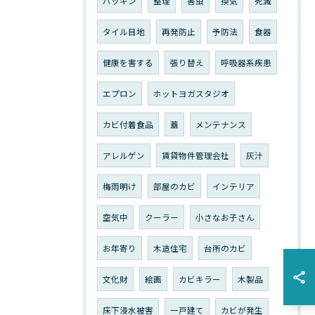
パッキン
整理
害虫
換気
死滅
タイル目地
再発防止
予防法
食器
健康を害する
張り替え
呼吸器系疾患
エプロン
ホットヨガスタジオ
カビ付着食品
蓋
メンテナンス
アレルゲン
賃貸物件管理会社
灰汁
梅雨明け
部屋のカビ
インテリア
空気中
クーラー
小さなお子さん
お年寄り
木造住宅
台所のカビ
文化財
絵画
カビキラー
木製品
床下浸水被害
一戸建て
カビが発生