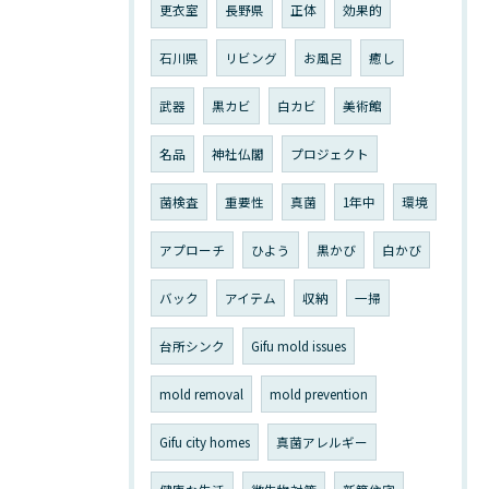
更衣室
長野県
正体
効果的
石川県
リビング
お風呂
癒し
武器
黒カビ
白カビ
美術館
名品
神社仏閣
プロジェクト
菌検査
重要性
真菌
1年中
環境
アプローチ
ひよう
黒かび
白かび
バック
アイテム
収納
一掃
台所シンク
Gifu mold issues
mold removal
mold prevention
Gifu city homes
真菌アレルギー