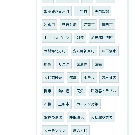
加茂郡八百津町
一宮市
専門知識
岩倉市
迅速対応
江南市
豊田市
トリコスポロン
対策
加茂郡川辺町
本巣郡北方町
安八郡神戸町
床下浸水
肺炎
リスク
気温差
頭痛
カビ菌検査
部屋
ホテル
浸水被害
関市
熱中症
天気
呼吸器トラブル
石柱
土岐市
カーテン対策
窓辺の清潔
睡眠環境
カビ取り業者
カーテンケア
床のカビ