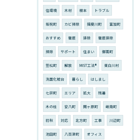
住環境
木材
根本
トラブル
坂祝町
カビ掃除
揖斐川町
富加町
おすすめ
徹底
排除
徹底排除
掃除
サポート
住まい
御嵩町
笠松町
解放
MIST工法®︎
東白川村
洗面化粧台
暮らし
はしまし
七宗町
エリア
拡大
残暑
木の柱
安八町
関ヶ原町
岐南町
初秋
対応
北方町
工事
川辺町
池田町
八百津町
オフィス