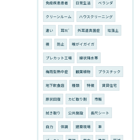
免疫疾患患者
日常生活
ベランダ
クリーンルーム
ハウスクリーニング
違い
耳ｶﾋﾞ
外耳道真菌症
珪藻土
襖
防止
喉がイガイガ
プレカット工場
線状降水帯
梅雨型熱中症
観葉植物
プラスチック
地下飲食店
種類
特徴
賃貸住宅
原状回復
カビ取り剤
市販
拭き取り
公共施設
長尺シート
自力
体調
建築現場
車