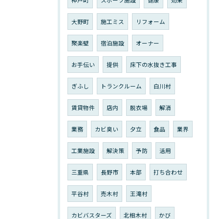
神戸町
スポーツ施設
健康
効果
大野町
施工ミス
リフォーム
聚楽壁
宿泊施設
オーナー
お手伝い
提供
床下の水抜き工事
ぎふし
トランクルーム
白川村
賃貸物件
店内
脱衣場
解消
業務
カビ臭い
夕立
食品
業界
工業施設
解決策
予防
活用
三重県
長野市
本部
打ち合わせ
平谷村
売木村
王滝村
カビバスターズ
北相木村
かび