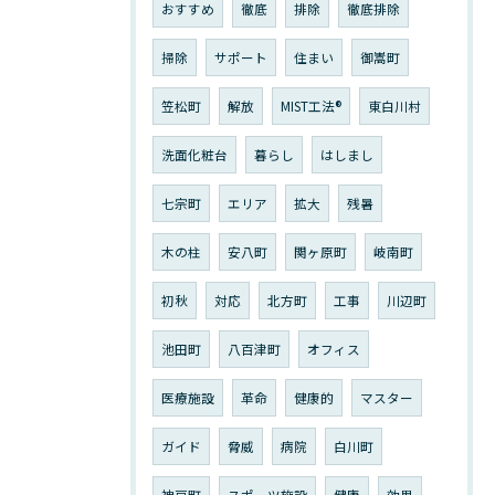
おすすめ
徹底
排除
徹底排除
掃除
サポート
住まい
御嵩町
笠松町
解放
MIST工法®︎
東白川村
洗面化粧台
暮らし
はしまし
七宗町
エリア
拡大
残暑
木の柱
安八町
関ヶ原町
岐南町
初秋
対応
北方町
工事
川辺町
池田町
八百津町
オフィス
医療施設
革命
健康的
マスター
ガイド
脅威
病院
白川町