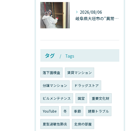
2026/08/06
岐阜県大垣市の“異常に高い気温”が建物内部を腐らせる──深層カビが爆発的に増える本当の理由
タグ
Tags
落下菌検査
賃貸マンション
分譲マンション
ドラッグストア
ビルメンテナンス
国宝
重要文化財
YouTube
冬
季節
建築トラブル
夏型過敏性肺炎
北側の部屋