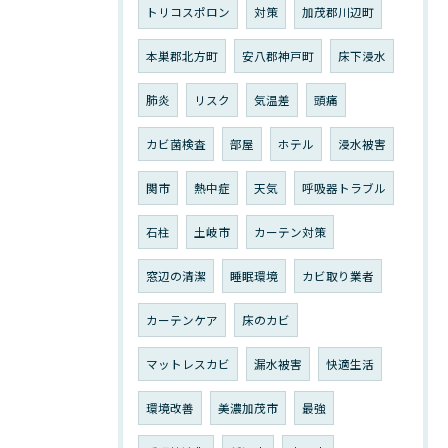
トリコスポロン
対策
加茂郡川辺町
本巣郡北方町
安八郡神戸町
床下浸水
肺炎
リスク
気温差
頭痛
カビ菌検査
部屋
ホテル
浸水被害
関市
熱中症
天気
呼吸器トラブル
石柱
土岐市
カーテン対策
窓辺の清潔
睡眠環境
カビ取り業者
カーテンケア
床のカビ
マットレスカビ
漏水被害
快適生活
環境改善
美濃加茂市
最強