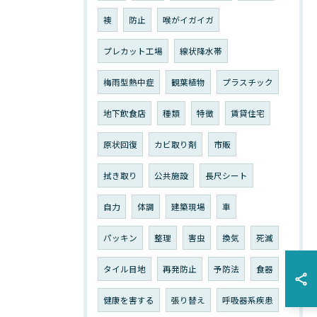
襖
防止
喉がイガイガ
プレカット工場
線状降水帯
梅雨型熱中症
観葉植物
プラスチック
地下飲食店
種類
特徴
賃貸住宅
原状回復
カビ取り剤
市販
拭き取り
公共施設
長尺シート
自力
体調
建築現場
車
パッキン
整理
害虫
換気
死滅
タイル目地
再発防止
予防法
食器
健康を害する
張り替え
呼吸器系疾患