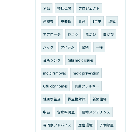
名品
神社仏閣
プロジェクト
菌検査
重要性
真菌
1年中
環境
アプローチ
ひよう
黒かび
白かび
バック
アイテム
収納
一掃
台所シンク
Gifu mold issues
mold removal
mold prevention
Gifu city homes
真菌アレルギー
健康な生活
微生物対策
新築住宅
中古
含水率調査
建物メンテナンス
専門家アドバイス
居住環境
子供部屋