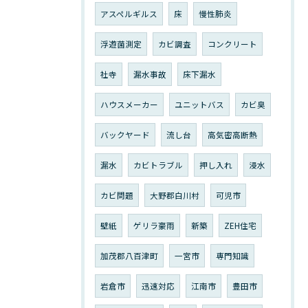
アスペルギルス
床
慢性肺炎
浮遊菌測定
カビ調査
コンクリート
社寺
漏水事故
床下漏水
ハウスメーカー
ユニットバス
カビ臭
バックヤード
流し台
高気密高断熱
漏水
カビトラブル
押し入れ
浸水
カビ問題
大野郡白川村
可児市
壁紙
ゲリラ豪雨
新築
ZEH住宅
加茂郡八百津町
一宮市
専門知識
岩倉市
迅速対応
江南市
豊田市