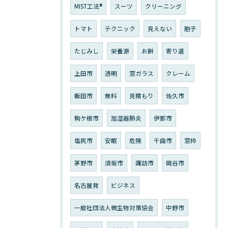
MIST工法®
スーツ
クリーニング
トマト
テクニック
見えない
胞子
たじみし
栄養源
お餅
寄り道
上田市
透明
窓ガラス
クレーム
飯田市
無料
見積もり
佐久市
駒ケ根市
加湿器肺炎
伊那市
塩尻市
安眠
危険
千曲市
窓枠
茅野市
須坂市
諏訪市
岡谷市
名古屋発
ビジネス
一般社団法人微生物対策協会
中野市