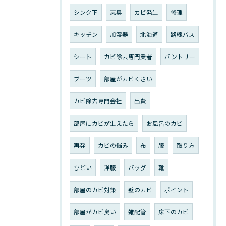
シンク下
悪臭
カビ発生
修理
キッチン
加湿器
北海道
路線バス
シート
カビ除去専門業者
パントリー
ブーツ
部屋がカビくさい
カビ除去専門会社
出費
部屋にカビが生えたら
お風呂のカビ
再発
カビの悩み
布
服
取り方
ひどい
洋服
バッグ
靴
部屋のカビ対策
壁のカビ
ポイント
部屋がカビ臭い
雑配管
床下のカビ