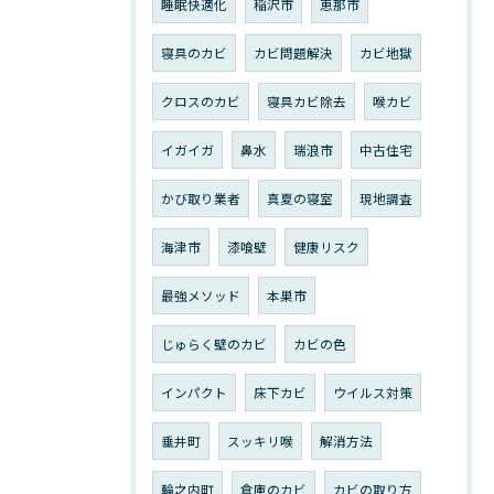
睡眠快適化
稲沢市
恵那市
寝具のカビ
カビ問題解決
カビ地獄
クロスのカビ
寝具カビ除去
喉カビ
イガイガ
鼻水
瑞浪市
中古住宅
かび取り業者
真夏の寝室
現地調査
海津市
漆喰壁
健康リスク
最強メソッド
本巣市
じゅらく壁のカビ
カビの色
インパクト
床下カビ
ウイルス対策
垂井町
スッキリ喉
解消方法
輪之内町
倉庫のカビ
カビの取り方