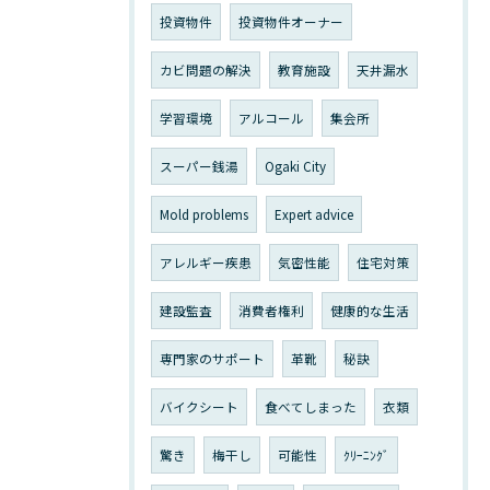
投資物件
投資物件オーナー
カビ問題の解決
教育施設
天井漏水
学習環境
アルコール
集会所
スーパー銭湯
Ogaki City
Mold problems
Expert advice
アレルギー疾患
気密性能
住宅対策
建設監査
消費者権利
健康的な生活
専門家のサポート
革靴
秘訣
バイクシート
食べてしまった
衣類
驚き
梅干し
可能性
ｸﾘｰﾆﾝｸﾞ