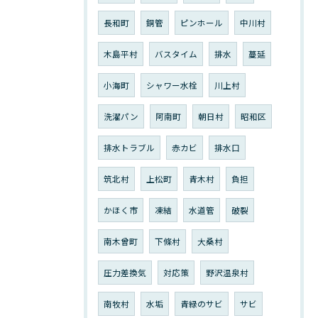
長和町
銅管
ピンホール
中川村
木島平村
バスタイム
排水
蔓延
小海町
シャワー水栓
川上村
洗濯パン
阿南町
朝日村
昭和区
排水トラブル
赤カビ
排水口
筑北村
上松町
青木村
負担
かほく市
凍結
水道管
破裂
南木曾町
下條村
大桑村
圧力差換気
対応策
野沢温泉村
南牧村
水垢
青緑のサビ
サビ