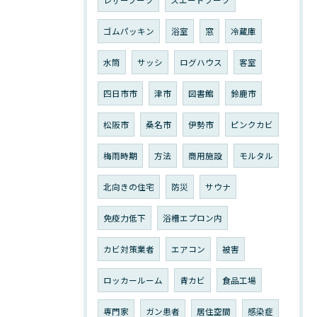
レザーブーツ
スエードブーツ
ゴムパッキン
浴室
窓
冷蔵庫
水筒
サッシ
ログハウス
客室
四日市市
津市
図書館
鈴鹿市
松阪市
桑名市
伊勢市
ピンクカビ
梅雨時期
方法
商用施設
モルタル
北向きの住宅
防災
サウナ
免疫力低下
浴槽エプロン内
カビ対策業者
エアコン
被害
ロッカールーム
青カビ
食品工場
専門家
ガン患者
居住空間
感染症