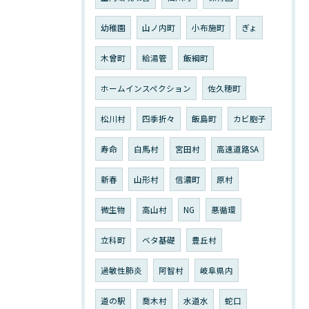
幼稚園
山ノ内町
小布施町
ぎょ
木曾町
給湯管
飯綱町
ホームインスペクション
佐久穂町
松川村
四季折々
飯島町
カビ胞子
寿命
白馬村
宮田村
高速道路SA
新春
山形村
信濃町
原村
微生物
高山村
NG
悪循環
立科町
ベタ基礎
豊丘村
過敏性肺炎
阿智村
岐阜県内
道の駅
喬木村
水道水
蛇口