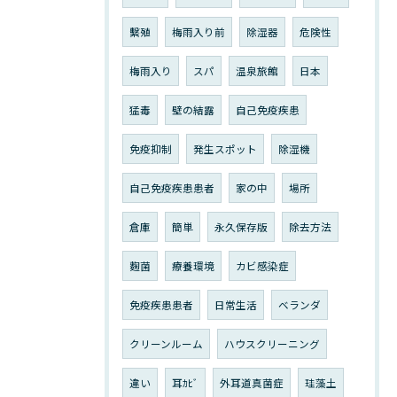
繫殖
梅雨入り前
除湿器
危険性
梅雨入り
スパ
温泉旅館
日本
猛毒
壁の結露
自己免疫疾患
免疫抑制
発生スポット
除湿機
自己免疫疾患患者
家の中
場所
倉庫
簡単
永久保存版
除去方法
麴菌
療養環境
カビ感染症
免疫疾患患者
日常生活
ベランダ
クリーンルーム
ハウスクリーニング
違い
耳ｶﾋﾞ
外耳道真菌症
珪藻土