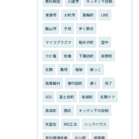
無料相談
小諸市
キッチン下収納
東御市
大町市
箕輪町
LINE
飯山市
子供
歩く肺炎
マイコプラズマ
軽井沢町
空中
カビ毒
危機
下諏訪町
辰野町
玄関
驚愕
増殖
根っこ
南箕輪村
御代田町
遅く
完了
SOS
富士見町
坂城町
玄関ドア
高森町
西区
キッチン下の収納
気密性
MIS工法
シックハウス
室内環境改善
松川町
保育園