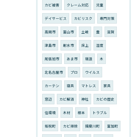
カビ被害
クレーム対応
児童
デイサービス
カビリスク
専門対策
高岡市
富山市
土岐
畳
滋賀
津島市
射水市
床上
湿度
尾張旭市
あま市
瑞浪
木
北名古屋市
プロ
ウイルス
カーテン
寝具
マトレス
家具
窓辺
カビ解消
神社
カビの歴史
住環境
木材
根本
トラブル
坂祝町
カビ掃除
揖斐川町
富加町