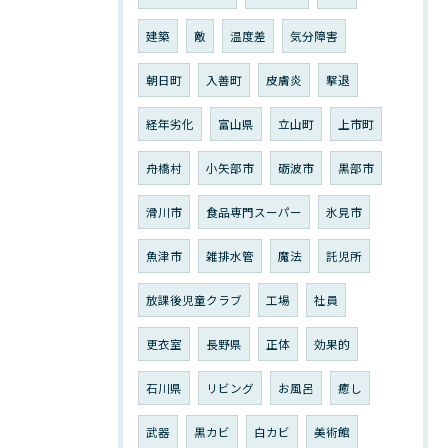
建築
敵
温度差
気分障害
朝日町
入善町
皮膚炎
撃退
経年劣化
富山県
立山町
上市町
舟橋村
小矢部市
砺波市
黒部市
滑川市
食品専門スーパー
氷見市
魚津市
雑排水管
魔法
託児所
放課後児童クラブ
工場
社員
更衣室
長野県
正体
効果的
石川県
リビング
お風呂
癒し
武器
黒カビ
白カビ
美術館