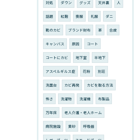
対処
ダウン
グッズ
天井裏
人
話題
紅麴
喪服
礼服
ダニ
靴のカビ
ブランド財布
革
合皮
キャンバス
原因
コート
コートにカビ
地下室
半地下
アスペルギルス症
花粉
別荘
洗面台
カビ再発
カビを取る方法
怖さ
洗濯物
洗濯機
布製品
万年床
老人介護・老人ホーム
病院施設
黄砂
呼吸器