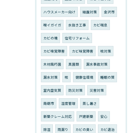
ハウスメーカー向け
結露対策
金沢市
喉イガイガ
水抜き工事
カビ喘息
カビの塊
住宅リフォーム
カビ嗅覚障害
カビ味覚障害
咳対策
木材腐朽菌
真菌類
漏水事故対策
漏水対策
咳
健康住環境
睡眠の質
室内空気質
防災対策
災害対策
南砺市
湿度管理
蒸し暑さ
新築クレーム対応
戸建新築
安心
除湿
雨漏り
カビの臭い
カビ退治