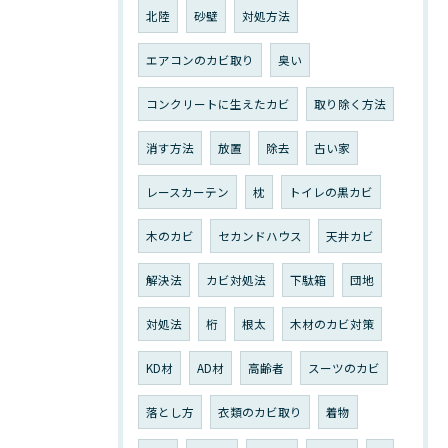
北陸
砂壁
対処方法
エアコンのカビ取り
臭い
コンクリートに生えたカビ
取り除く方法
消す方法
放置
除去
古い家
レースカーテン
枕
トイレの黒カビ
木のカビ
セカンドハウス
天井カビ
解決法
カビ対処法
下駄箱
団地
対処法
桁
根太
木材のカビ対策
KD材
AD材
高齢者
スーツのカビ
落とし方
衣類のカビ取り
着物