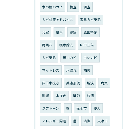
木の柱のカビ
検査
調査
カビ対策アドバイス
家具カビ予防
和室
風呂
寝室
原因特定
尾西市
根本除去
MIST工法
カビ予防
黒いカビ
白いカビ
マットレス
水漏れ
補修
床下水抜き
美濃加茂
解決
病気
影響
水抜き
繁殖
快適
ジプトーン
喉
松本市
侵入
アレルギー問題
菌
清潔
大津市