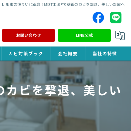
伊那市の住まいに革命！MIST工法®で壁紙のカビを撃退、美しい部屋へ
お問い合わせ
LINE公式
カビ対策ブック
会社概要
当社の特徴
カビ対策
紙のカビを撃退、美しい
除カビ
防カビ
カビ