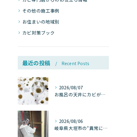
その他の施工事例
お住まいの地域別
カビ対策ブック
最近の投稿
Recent Posts
2026/08/07
お風呂の天井にカビが生えたら要注意！2026年8月の猛暑・高湿度で急増する浴室カビの原因と正しい対策
2026/08/06
岐阜県大垣市の“異常に高い気温”が建物内部を腐らせる──深層カビが爆発的に増える本当の理由