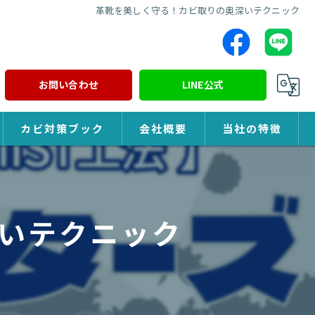
革靴を美しく守る！カビ取りの奥深いテクニック
お問い合わせ
LINE公式
カビ対策ブック
会社概要
当社の特徴
カビ対策
除カビ
いテクニック
防カビ
カビ