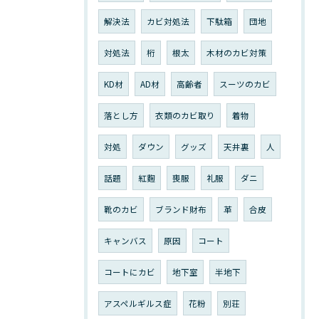
解決法
カビ対処法
下駄箱
団地
対処法
桁
根太
木材のカビ対策
KD材
AD材
高齢者
スーツのカビ
落とし方
衣類のカビ取り
着物
対処
ダウン
グッズ
天井裏
人
話題
紅麴
喪服
礼服
ダニ
靴のカビ
ブランド財布
革
合皮
キャンバス
原因
コート
コートにカビ
地下室
半地下
アスペルギルス症
花粉
別荘