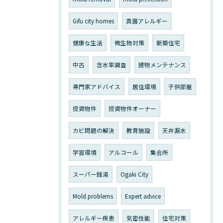
Gifu city homes
真菌アレルギー
健康な生活
微生物対策
新築住宅
中古
含水率調査
建物メンテナンス
専門家アドバイス
居住環境
子供部屋
投資物件
投資物件オーナー
カビ問題の解決
教育施設
天井漏水
学習環境
アルコール
集会所
スーパー銭湯
Ogaki City
Mold problems
Expert advice
アレルギー疾患
気密性能
住宅対策