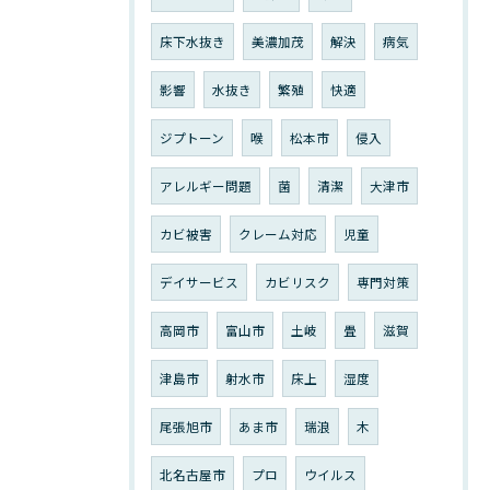
床下水抜き
美濃加茂
解決
病気
影響
水抜き
繁殖
快適
ジプトーン
喉
松本市
侵入
アレルギー問題
菌
清潔
大津市
カビ被害
クレーム対応
児童
デイサービス
カビリスク
専門対策
高岡市
富山市
土岐
畳
滋賀
津島市
射水市
床上
湿度
尾張旭市
あま市
瑞浪
木
北名古屋市
プロ
ウイルス