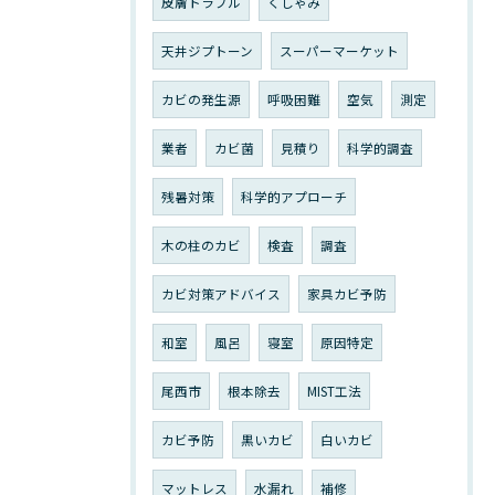
皮膚トラブル
くしゃみ
天井ジプトーン
スーパーマーケット
カビの発生源
呼吸困難
空気
測定
業者
カビ菌
見積り
科学的調査
残暑対策
科学的アプローチ
木の柱のカビ
検査
調査
カビ対策アドバイス
家具カビ予防
和室
風呂
寝室
原因特定
尾西市
根本除去
MIST工法
カビ予防
黒いカビ
白いカビ
マットレス
水漏れ
補修