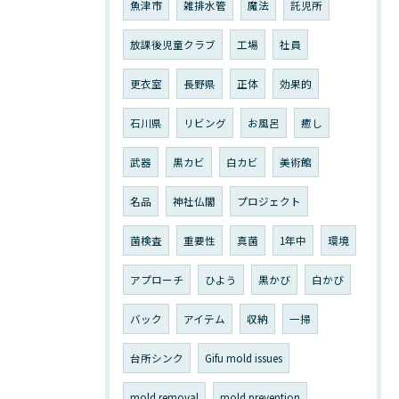
魚津市
雑排水管
魔法
託児所
放課後児童クラブ
工場
社員
更衣室
長野県
正体
効果的
石川県
リビング
お風呂
癒し
武器
黒カビ
白カビ
美術館
名品
神社仏閣
プロジェクト
菌検査
重要性
真菌
1年中
環境
アプローチ
ひよう
黒かび
白かび
バック
アイテム
収納
一掃
台所シンク
Gifu mold issues
mold removal
mold prevention