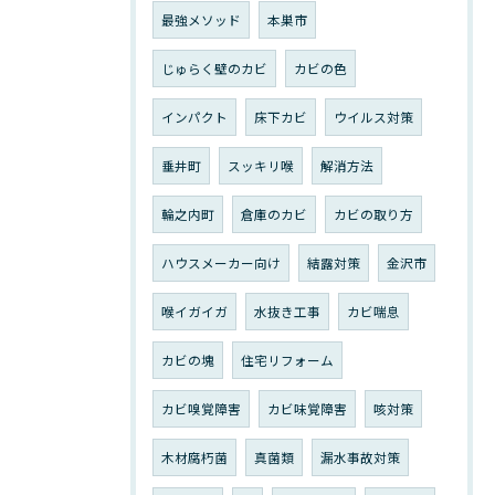
最強メソッド
本巣市
じゅらく壁のカビ
カビの色
インパクト
床下カビ
ウイルス対策
垂井町
スッキリ喉
解消方法
輪之内町
倉庫のカビ
カビの取り方
ハウスメーカー向け
結露対策
金沢市
喉イガイガ
水抜き工事
カビ喘息
カビの塊
住宅リフォーム
カビ嗅覚障害
カビ味覚障害
咳対策
木材腐朽菌
真菌類
漏水事故対策