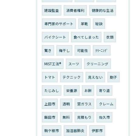
建設監査
消費者権利
健康的な生活
専門家のサポート
革靴
秘訣
バイクシート
食べてしまった
衣類
驚き
梅干し
可能性
ｸﾘｰﾆﾝｸﾞ
MIST工法®
スーツ
クリーニング
トマト
テクニック
見えない
胞子
たじみし
栄養源
お餅
寄り道
上田市
透明
窓ガラス
クレーム
飯田市
無料
見積もり
佐久市
駒ケ根市
加湿器肺炎
伊那市