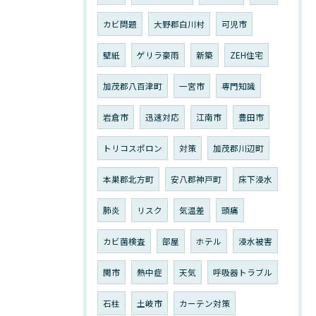
カビ問題
大野郡白川村
可児市
壁紙
ゲリラ豪雨
新築
ZEH住宅
加茂郡八百津町
一宮市
専門知識
岩倉市
迅速対応
江南市
豊田市
トリコスポロン
対策
加茂郡川辺町
本巣郡北方町
安八郡神戸町
床下浸水
肺炎
リスク
気温差
頭痛
カビ菌検査
部屋
ホテル
浸水被害
関市
熱中症
天気
呼吸器トラブル
石柱
土岐市
カーテン対策