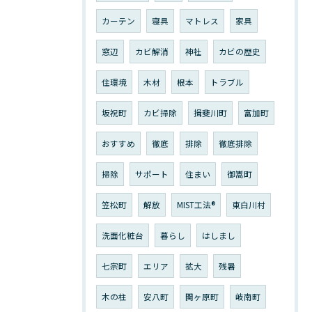
カーテン
寝具
マトレス
家具
窓辺
カビ解消
神社
カビの歴史
住環境
木材
根本
トラブル
坂祝町
カビ掃除
揖斐川町
富加町
おすすめ
徹底
排除
徹底排除
掃除
サポート
住まい
御嵩町
笠松町
解放
MIST工法®︎
東白川村
洗面化粧台
暮らし
はしまし
七宗町
エリア
拡大
残暑
木の柱
安八町
関ヶ原町
岐南町