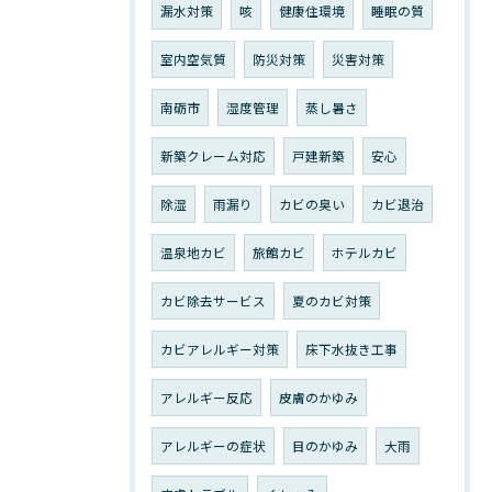
漏水対策
咳
健康住環境
睡眠の質
室内空気質
防災対策
災害対策
南砺市
湿度管理
蒸し暑さ
新築クレーム対応
戸建新築
安心
除湿
雨漏り
カビの臭い
カビ退治
温泉地カビ
旅館カビ
ホテルカビ
カビ除去サービス
夏のカビ対策
カビアレルギー対策
床下水抜き工事
アレルギー反応
皮膚のかゆみ
アレルギーの症状
目のかゆみ
大雨