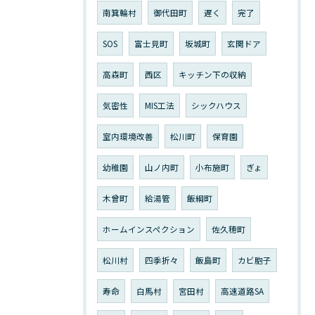
南箕輪村
御代田町
遅く
完了
SOS
富士見町
坂城町
玄関ドア
高森町
西区
キッチン下の収納
気密性
MIS工法
シックハウス
室内環境改善
松川町
保育園
幼稚園
山ノ内町
小布施町
ぎょ
木曾町
給湯管
飯綱町
ホームインスペクション
佐久穂町
松川村
四季折々
飯島町
カビ胞子
寿命
白馬村
宮田村
高速道路SA