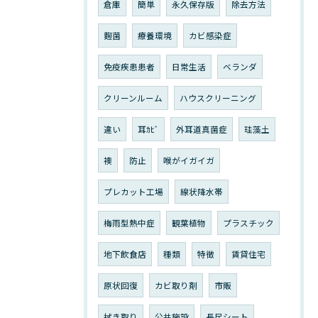
倉庫
簡単
永久保存版
除去方法
麴菌
療養環境
カビ感染症
免疫疾患患者
日常生活
ベランダ
クリーンルーム
ハウスクリーニング
違い
耳ｶﾋﾞ
外耳道真菌症
珪藻土
襖
防止
喉がイガイガ
プレカット工場
線状降水帯
梅雨型熱中症
観葉植物
プラスチック
地下飲食店
種類
特徴
賃貸住宅
原状回復
カビ取り剤
市販
拭き取り
公共施設
長尺シート