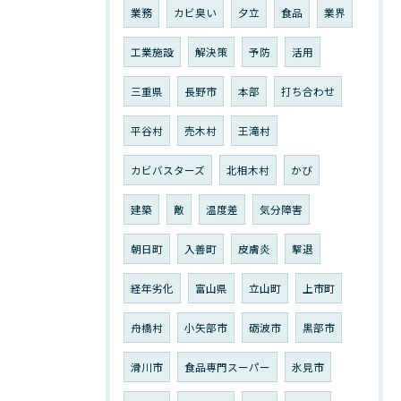
業務
カビ臭い
夕立
食品
業界
工業施設
解決策
予防
活用
三重県
長野市
本部
打ち合わせ
平谷村
売木村
王滝村
カビバスターズ
北相木村
かび
建築
敵
温度差
気分障害
朝日町
入善町
皮膚炎
撃退
経年劣化
富山県
立山町
上市町
舟橋村
小矢部市
砺波市
黒部市
滑川市
食品専門スーパー
氷見市