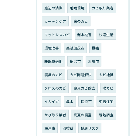
窓辺の清潔
睡眠環境
カビ取り業者
カーテンケア
床のカビ
マットレスカビ
漏水被害
快適生活
環境改善
美濃加茂市
最強
睡眠快適化
稲沢市
恵那市
寝具のカビ
カビ問題解決
カビ地獄
クロスのカビ
寝具カビ除去
喉カビ
イガイガ
鼻水
瑞浪市
中古住宅
かび取り業者
真夏の寝室
現地調査
海津市
漆喰壁
健康リスク