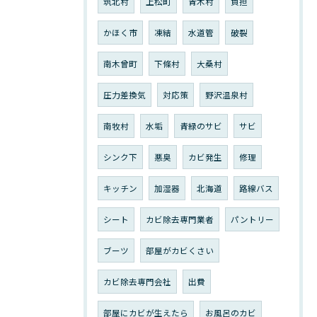
筑北村
上松町
青木村
負担
かほく市
凍結
水道管
破裂
南木曾町
下條村
大桑村
圧力差換気
対応策
野沢温泉村
南牧村
水垢
青緑のサビ
サビ
シンク下
悪臭
カビ発生
修理
キッチン
加湿器
北海道
路線バス
シート
カビ除去専門業者
パントリー
ブーツ
部屋がカビくさい
カビ除去専門会社
出費
部屋にカビが生えたら
お風呂のカビ