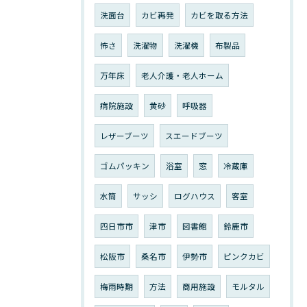
洗面台
カビ再発
カビを取る方法
怖さ
洗濯物
洗濯機
布製品
万年床
老人介護・老人ホーム
病院施設
黄砂
呼吸器
レザーブーツ
スエードブーツ
ゴムパッキン
浴室
窓
冷蔵庫
水筒
サッシ
ログハウス
客室
四日市市
津市
図書館
鈴鹿市
松阪市
桑名市
伊勢市
ピンクカビ
梅雨時期
方法
商用施設
モルタル