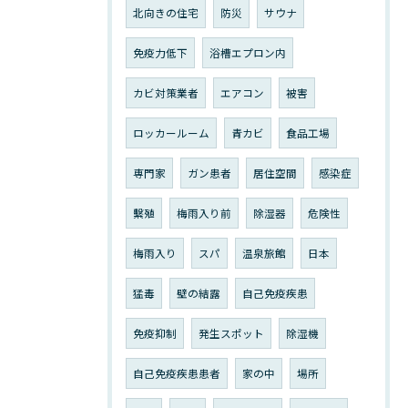
北向きの住宅
防災
サウナ
免疫力低下
浴槽エプロン内
カビ対策業者
エアコン
被害
ロッカールーム
青カビ
食品工場
専門家
ガン患者
居住空間
感染症
繫殖
梅雨入り前
除湿器
危険性
梅雨入り
スパ
温泉旅館
日本
猛毒
壁の結露
自己免疫疾患
免疫抑制
発生スポット
除湿機
自己免疫疾患患者
家の中
場所