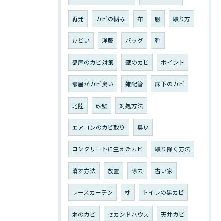
再発
カビの悩み
布
服
取り方
ひどい
洋服
バッグ
靴
部屋のカビ対策
壁のカビ
ポイント
部屋がカビ臭い
雑配管
床下のカビ
北陸
砂壁
対処方法
エアコンのカビ取り
臭い
コンクリートに生えたカビ
取り除く方法
消す方法
放置
除去
古い家
レースカーテン
枕
トイレの黒カビ
木のカビ
セカンドハウス
天井カビ