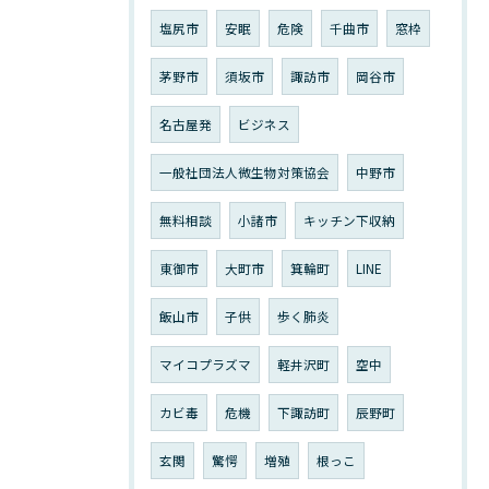
塩尻市
安眠
危険
千曲市
窓枠
茅野市
須坂市
諏訪市
岡谷市
名古屋発
ビジネス
一般社団法人微生物対策協会
中野市
無料相談
小諸市
キッチン下収納
東御市
大町市
箕輪町
LINE
飯山市
子供
歩く肺炎
マイコプラズマ
軽井沢町
空中
カビ毒
危機
下諏訪町
辰野町
玄関
驚愕
増殖
根っこ