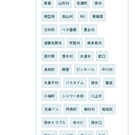
新春
山形村
信濃町
原村
微生物
高山村
NG
悪循環
立科町
ベタ基礎
豊丘村
過敏性肺炎
阿智村
岐阜県内
道の駅
喬木村
水道水
蛇口
長和町
銅管
ピンホール
中川村
木島平村
バスタイム
排水
蔓延
小海町
シャワー水栓
川上村
洗濯パン
阿南町
朝日村
昭和区
排水トラブル
赤カビ
排水口