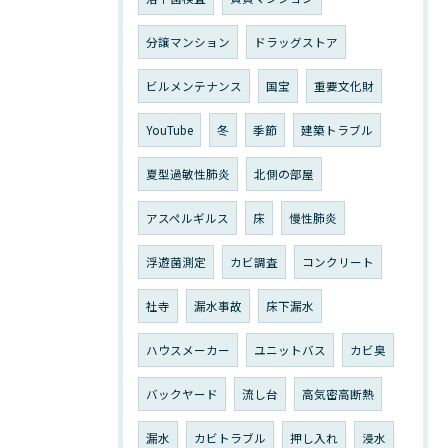
分譲マンション
ドラッグストア
ビルメンテナンス
国宝
重要文化財
YouTube
冬
季節
建築トラブル
夏型過敏性肺炎
北側の部屋
アスペルギルス
床
慢性肺炎
浮遊菌測定
カビ調査
コンクリート
社寺
漏水事故
床下漏水
ハウスメーカー
ユニットバス
カビ臭
バックヤード
流し台
高気密高断熱
漏水
カビトラブル
押し入れ
浸水