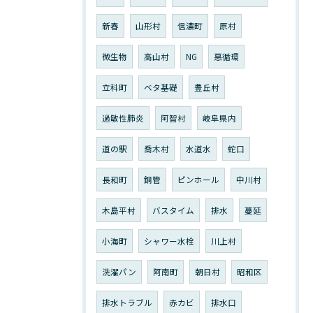
新春
山形村
信濃町
原村
微生物
高山村
NG
悪循環
立科町
ベタ基礎
豊丘村
過敏性肺炎
阿智村
岐阜県内
道の駅
喬木村
水道水
蛇口
長和町
銅管
ピンホール
中川村
木島平村
バスタイム
排水
蔓延
小海町
シャワー水栓
川上村
洗濯パン
阿南町
朝日村
昭和区
排水トラブル
赤カビ
排水口