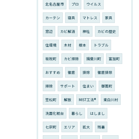
北名古屋市
プロ
ウイルス
カーテン
寝具
マトレス
家具
窓辺
カビ解消
神社
カビの歴史
住環境
木材
根本
トラブル
坂祝町
カビ掃除
揖斐川町
富加町
おすすめ
徹底
排除
徹底排除
掃除
サポート
住まい
御嵩町
笠松町
解放
MIST工法®︎
東白川村
洗面化粧台
暮らし
はしまし
七宗町
エリア
拡大
残暑