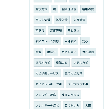
漏水対策
咳
健康住環境
睡眠の質
室内空気質
防災対策
災害対策
南砺市
湿度管理
蒸し暑さ
新築クレーム対応
戸建新築
安心
除湿
雨漏り
カビの臭い
カビ退治
温泉地カビ
旅館カビ
ホテルカビ
カビ除去サービス
夏のカビ対策
カビアレルギー対策
床下水抜き工事
アレルギー反応
皮膚のかゆみ
アレルギーの症状
目のかゆみ
大雨