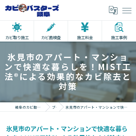
カビ取り施工
カビ菌検査
施工料金
施工事例
氷見市のアパート・マンショ
ンで快適な暮らしを！MIST工
法®による効果的なカビ除去と
対策
岐阜のカビ取りならカビバスターズ岐阜
ブログ
氷見市のアパート・マンションで快適な暮らしを！MIST工法®による効果的なカビ除去と対策
氷見市のアパート・マンションで快適な暮ら