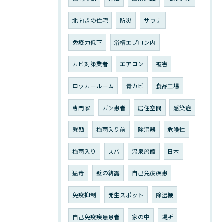
北向きの住宅
防災
サウナ
免疫力低下
浴槽エプロン内
カビ対策業者
エアコン
被害
ロッカールーム
青カビ
食品工場
専門家
ガン患者
居住空間
感染症
繫殖
梅雨入り前
除湿器
危険性
梅雨入り
スパ
温泉旅館
日本
猛毒
壁の結露
自己免疫疾患
免疫抑制
発生スポット
除湿機
自己免疫疾患患者
家の中
場所