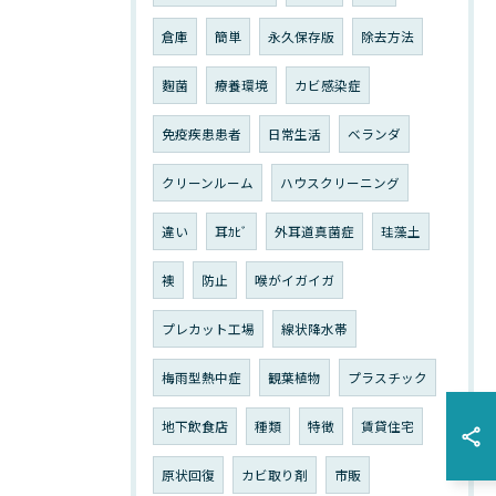
倉庫
簡単
永久保存版
除去方法
麴菌
療養環境
カビ感染症
免疫疾患患者
日常生活
ベランダ
クリーンルーム
ハウスクリーニング
違い
耳ｶﾋﾞ
外耳道真菌症
珪藻土
襖
防止
喉がイガイガ
プレカット工場
線状降水帯
梅雨型熱中症
観葉植物
プラスチック
地下飲食店
種類
特徴
賃貸住宅
原状回復
カビ取り剤
市販