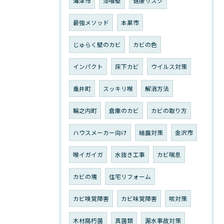
海津市
漆喰壁
健康リスク
最強メソッド
本巣市
じゅらく壁のカビ
カビの色
インパクト
床下カビ
ウイルス対策
垂井町
スッキリ喉
解消方法
輪之内町
倉庫のカビ
カビの取り方
ハウスメーカー向け
結露対策
金沢市
喉イガイガ
水抜き工事
カビ喘息
カビの塊
住宅リフォーム
カビ嗅覚障害
カビ味覚障害
咳対策
木材腐朽菌
真菌類
漏水事故対策