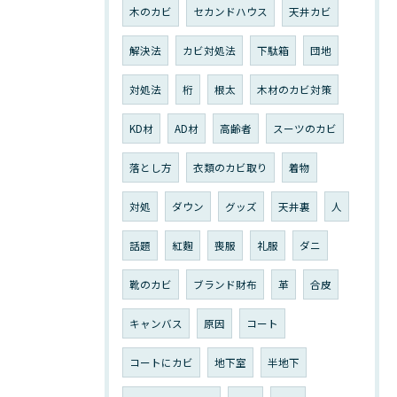
木のカビ
セカンドハウス
天井カビ
解決法
カビ対処法
下駄箱
団地
対処法
桁
根太
木材のカビ対策
KD材
AD材
高齢者
スーツのカビ
落とし方
衣類のカビ取り
着物
対処
ダウン
グッズ
天井裏
人
話題
紅麴
喪服
礼服
ダニ
靴のカビ
ブランド財布
革
合皮
キャンバス
原因
コート
コートにカビ
地下室
半地下