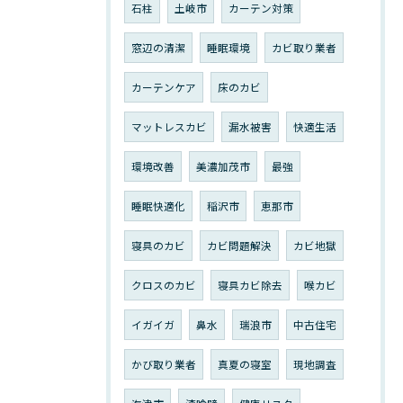
石柱
土岐市
カーテン対策
窓辺の清潔
睡眠環境
カビ取り業者
カーテンケア
床のカビ
マットレスカビ
漏水被害
快適生活
環境改善
美濃加茂市
最強
睡眠快適化
稲沢市
恵那市
寝具のカビ
カビ問題解決
カビ地獄
クロスのカビ
寝具カビ除去
喉カビ
イガイガ
鼻水
瑞浪市
中古住宅
かび取り業者
真夏の寝室
現地調査