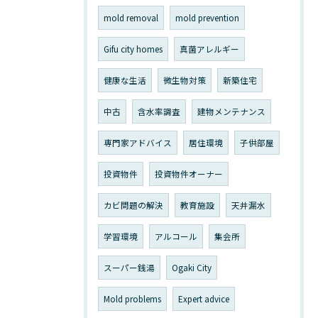
mold removal
mold prevention
Gifu city homes
真菌アレルギー
健康な生活
微生物対策
新築住宅
中古
含水率調査
建物メンテナンス
専門家アドバイス
居住環境
子供部屋
投資物件
投資物件オーナー
カビ問題の解決
教育施設
天井漏水
学習環境
アルコール
集会所
スーパー銭湯
Ogaki City
Mold problems
Expert advice