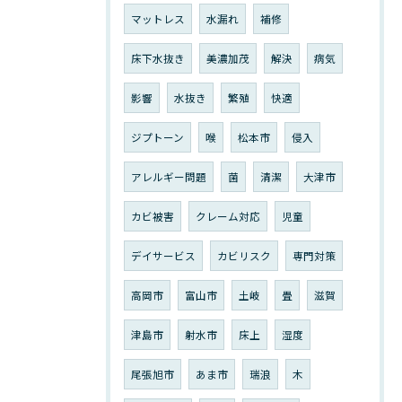
マットレス
水漏れ
補修
床下水抜き
美濃加茂
解決
病気
影響
水抜き
繁殖
快適
ジプトーン
喉
松本市
侵入
アレルギー問題
菌
清潔
大津市
カビ被害
クレーム対応
児童
デイサービス
カビリスク
専門対策
高岡市
富山市
土岐
畳
滋賀
津島市
射水市
床上
湿度
尾張旭市
あま市
瑞浪
木