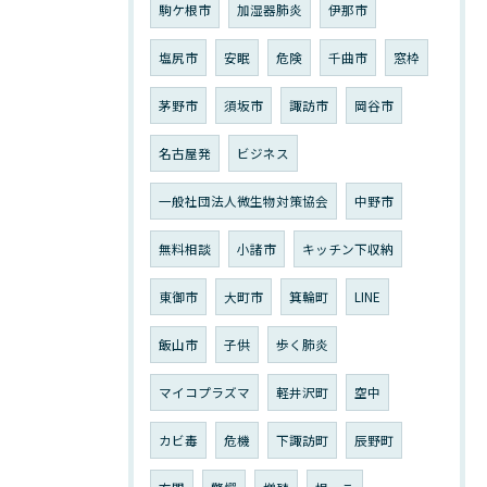
駒ケ根市
加湿器肺炎
伊那市
塩尻市
安眠
危険
千曲市
窓枠
茅野市
須坂市
諏訪市
岡谷市
名古屋発
ビジネス
一般社団法人微生物対策協会
中野市
無料相談
小諸市
キッチン下収納
東御市
大町市
箕輪町
LINE
飯山市
子供
歩く肺炎
マイコプラズマ
軽井沢町
空中
カビ毒
危機
下諏訪町
辰野町