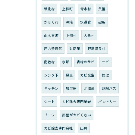
筑北村
上松町
青木村
負担
かほく市
凍結
水道管
破裂
南木曾町
下條村
大桑村
圧力差換気
対応策
野沢温泉村
南牧村
水垢
青緑のサビ
サビ
シンク下
悪臭
カビ発生
修理
キッチン
加湿器
北海道
路線バス
シート
カビ除去専門業者
パントリー
ブーツ
部屋がカビくさい
カビ除去専門会社
出費