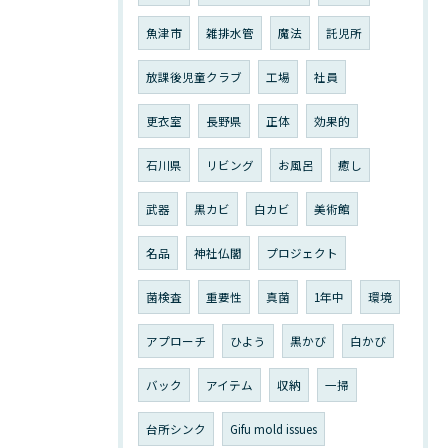
魚津市
雑排水管
魔法
託児所
放課後児童クラブ
工場
社員
更衣室
長野県
正体
効果的
石川県
リビング
お風呂
癒し
武器
黒カビ
白カビ
美術館
名品
神社仏閣
プロジェクト
菌検査
重要性
真菌
1年中
環境
アプローチ
ひよう
黒かび
白かび
バック
アイテム
収納
一掃
台所シンク
Gifu mold issues