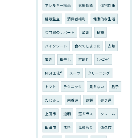
アレルギー疾患
気密性能
住宅対策
建設監査
消費者権利
健康的な生活
専門家のサポート
革靴
秘訣
バイクシート
食べてしまった
衣類
驚き
梅干し
可能性
ｸﾘｰﾆﾝｸﾞ
MIST工法®
スーツ
クリーニング
トマト
テクニック
見えない
胞子
たじみし
栄養源
お餅
寄り道
上田市
透明
窓ガラス
クレーム
飯田市
無料
見積もり
佐久市