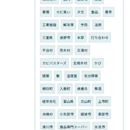
業務
カビ臭い
夕立
食品
業界
工業施設
解決策
予防
活用
三重県
長野市
本部
打ち合わせ
平谷村
売木村
王滝村
カビバスターズ
北相木村
かび
建築
敵
温度差
気分障害
朝日町
入善町
皮膚炎
撃退
経年劣化
富山県
立山町
上市町
舟橋村
小矢部市
砺波市
黒部市
滑川市
食品専門スーパー
氷見市