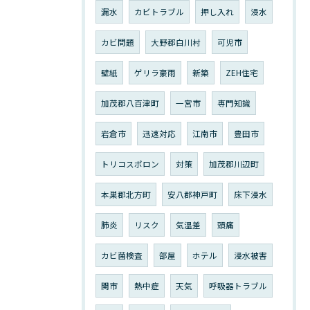
漏水
カビトラブル
押し入れ
浸水
カビ問題
大野郡白川村
可児市
壁紙
ゲリラ豪雨
新築
ZEH住宅
加茂郡八百津町
一宮市
専門知識
岩倉市
迅速対応
江南市
豊田市
トリコスポロン
対策
加茂郡川辺町
本巣郡北方町
安八郡神戸町
床下浸水
肺炎
リスク
気温差
頭痛
カビ菌検査
部屋
ホテル
浸水被害
関市
熱中症
天気
呼吸器トラブル