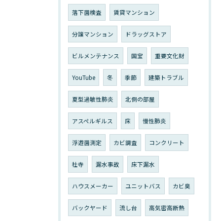
落下菌検査
賃貸マンション
分譲マンション
ドラッグストア
ビルメンテナンス
国宝
重要文化財
YouTube
冬
季節
建築トラブル
夏型過敏性肺炎
北側の部屋
アスペルギルス
床
慢性肺炎
浮遊菌測定
カビ調査
コンクリート
社寺
漏水事故
床下漏水
ハウスメーカー
ユニットバス
カビ臭
バックヤード
流し台
高気密高断熱