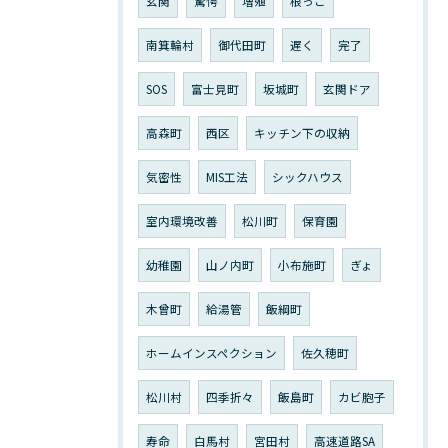
玄関
驚愕
増殖
根っこ
南箕輪村
御代田町
遅く
完了
SOS
富士見町
坂城町
玄関ドア
高森町
西区
キッチン下の収納
気密性
MIS工法
シックハウス
室内環境改善
松川町
保育園
幼稚園
山ノ内町
小布施町
ぎょ
木曾町
給湯管
飯綱町
ホームインスペクション
佐久穂町
松川村
四季折々
飯島町
カビ胞子
寿命
白馬村
宮田村
高速道路SA