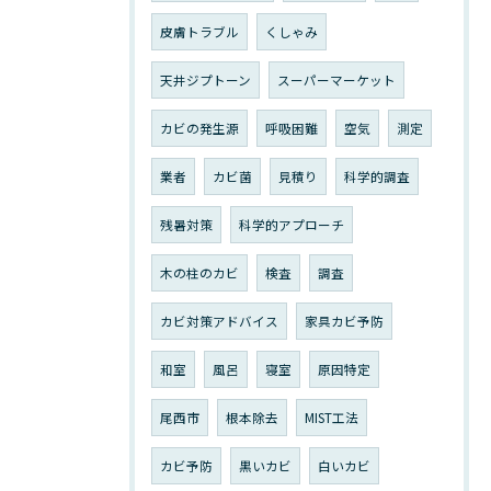
皮膚トラブル
くしゃみ
天井ジプトーン
スーパーマーケット
カビの発生源
呼吸困難
空気
測定
業者
カビ菌
見積り
科学的調査
残暑対策
科学的アプローチ
木の柱のカビ
検査
調査
カビ対策アドバイス
家具カビ予防
和室
風呂
寝室
原因特定
尾西市
根本除去
MIST工法
カビ予防
黒いカビ
白いカビ