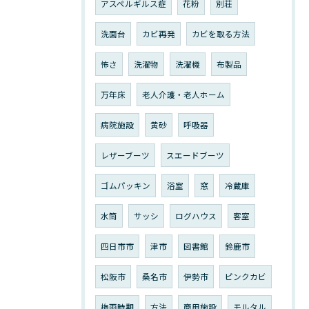
アスペルギルス症
花粉
別荘
洗面台
カビ再発
カビを取る方法
怖さ
洗濯物
洗濯機
布製品
万年床
老人介護・老人ホーム
病院施設
黄砂
呼吸器
レザーブーツ
スエードブーツ
ゴムパッキン
浴室
窓
冷蔵庫
水筒
サッシ
ログハウス
客室
四日市市
津市
図書館
鈴鹿市
松阪市
桑名市
伊勢市
ピンクカビ
梅雨時期
方法
商用施設
モルタル