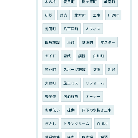
木の柱
安八町
関ヶ原町
岐南町
初秋
対応
北方町
工事
川辺町
池田町
八百津町
オフィス
医療施設
革命
健康的
マスター
ガイド
脅威
病院
白川町
神戸町
スポーツ施設
健康
効果
大野町
施工ミス
リフォーム
聚楽壁
宿泊施設
オーナー
お手伝い
提供
床下の水抜き工事
ぎふし
トランクルーム
白川村
賃貸物件
店内
脱衣場
解消