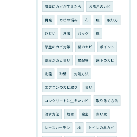
部屋にカビが生えたら
お風呂のカビ
再発
カビの悩み
布
服
取り方
ひどい
洋服
バッグ
靴
部屋のカビ対策
壁のカビ
ポイント
部屋がカビ臭い
雑配管
床下のカビ
北陸
砂壁
対処方法
エアコンのカビ取り
臭い
コンクリートに生えたカビ
取り除く方法
消す方法
放置
除去
古い家
レースカーテン
枕
トイレの黒カビ