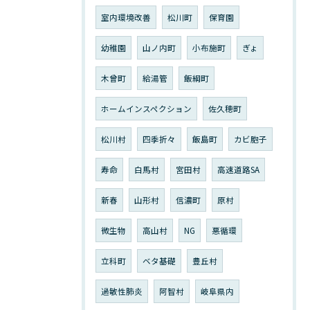
室内環境改善
松川町
保育園
幼稚園
山ノ内町
小布施町
ぎょ
木曾町
給湯管
飯綱町
ホームインスペクション
佐久穂町
松川村
四季折々
飯島町
カビ胞子
寿命
白馬村
宮田村
高速道路SA
新春
山形村
信濃町
原村
微生物
高山村
NG
悪循環
立科町
ベタ基礎
豊丘村
過敏性肺炎
阿智村
岐阜県内