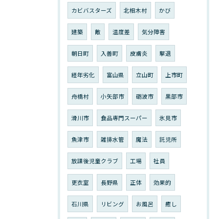
カビバスターズ
北相木村
かび
建築
敵
温度差
気分障害
朝日町
入善町
皮膚炎
撃退
経年劣化
富山県
立山町
上市町
舟橋村
小矢部市
砺波市
黒部市
滑川市
食品専門スーパー
氷見市
魚津市
雑排水管
魔法
託児所
放課後児童クラブ
工場
社員
更衣室
長野県
正体
効果的
石川県
リビング
お風呂
癒し