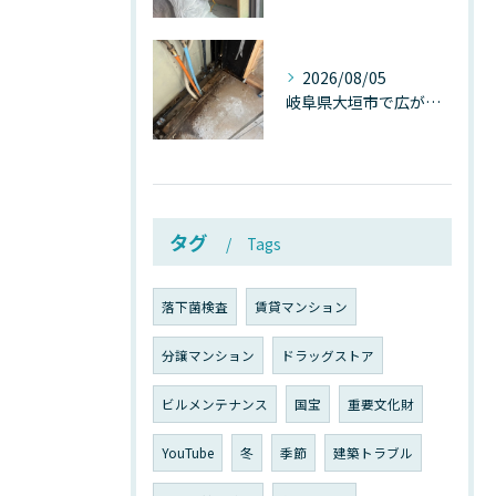
2026/08/05
岐阜県大垣市で広がる“深層カビ汚染”──なぜ除カビが必要なのか、建物内部で起きている見えない危機
タグ
Tags
落下菌検査
賃貸マンション
分譲マンション
ドラッグストア
ビルメンテナンス
国宝
重要文化財
YouTube
冬
季節
建築トラブル