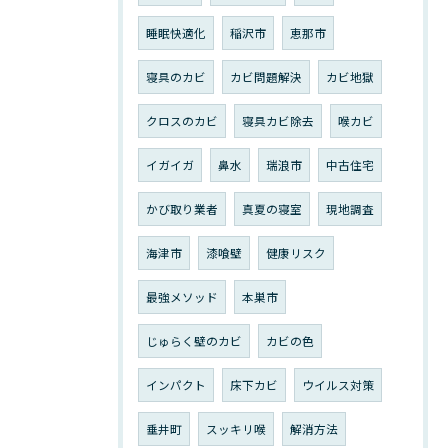
睡眠快適化
稲沢市
恵那市
寝具のカビ
カビ問題解決
カビ地獄
クロスのカビ
寝具カビ除去
喉カビ
イガイガ
鼻水
瑞浪市
中古住宅
かび取り業者
真夏の寝室
現地調査
海津市
漆喰壁
健康リスク
最強メソッド
本巣市
じゅらく壁のカビ
カビの色
インパクト
床下カビ
ウイルス対策
垂井町
スッキリ喉
解消方法