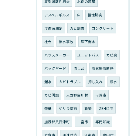
夏型過敏性肺炎
北側の部屋
アスペルギルス
床
慢性肺炎
浮遊菌測定
カビ調査
コンクリート
社寺
漏水事故
床下漏水
ハウスメーカー
ユニットバス
カビ臭
バックヤード
流し台
高気密高断熱
漏水
カビトラブル
押し入れ
浸水
カビ問題
大野郡白川村
可児市
壁紙
ゲリラ豪雨
新築
ZEH住宅
加茂郡八百津町
一宮市
専門知識
岩倉市
迅速対応
江南市
豊田市