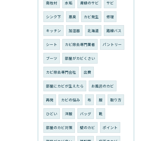
南牧村
水垢
青緑のサビ
サビ
シンク下
悪臭
カビ発生
修理
キッチン
加湿器
北海道
路線バス
シート
カビ除去専門業者
パントリー
ブーツ
部屋がカビくさい
カビ除去専門会社
出費
部屋にカビが生えたら
お風呂のカビ
再発
カビの悩み
布
服
取り方
ひどい
洋服
バッグ
靴
部屋のカビ対策
壁のカビ
ポイント