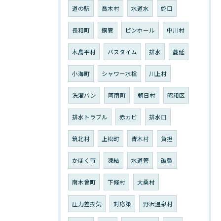
道の駅
喬木村
水道水
蛇口
長和町
銅管
ピンホール
中川村
木島平村
バスタイム
排水
蔓延
小海町
シャワー水栓
川上村
洗濯パン
阿南町
朝日村
昭和区
排水トラブル
赤カビ
排水口
筑北村
上松町
青木村
負担
かほく市
凍結
水道管
破裂
南木曾町
下條村
大桑村
圧力差換気
対応策
野沢温泉村