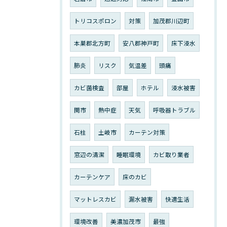
トリコスポロン
対策
加茂郡川辺町
本巣郡北方町
安八郡神戸町
床下浸水
肺炎
リスク
気温差
頭痛
カビ菌検査
部屋
ホテル
浸水被害
関市
熱中症
天気
呼吸器トラブル
石柱
土岐市
カーテン対策
窓辺の清潔
睡眠環境
カビ取り業者
カーテンケア
床のカビ
マットレスカビ
漏水被害
快適生活
環境改善
美濃加茂市
最強