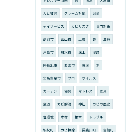
アレルギー問題
菌
清潔
大津市
カビ被害
クレーム対応
児童
デイサービス
カビリスク
専門対策
高岡市
富山市
土岐
畳
滋賀
津島市
射水市
床上
湿度
尾張旭市
あま市
瑞浪
木
北名古屋市
プロ
ウイルス
カーテン
寝具
マトレス
家具
窓辺
カビ解消
神社
カビの歴史
住環境
木材
根本
トラブル
坂祝町
カビ掃除
揖斐川町
富加町