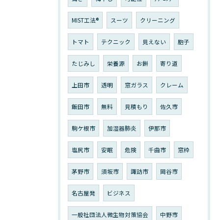
MIST工法®
スーツ
クリーニング
トマト
テクニック
見えない
胞子
たじみし
栄養源
お餅
寄り道
上田市
透明
窓ガラス
クレーム
飯田市
無料
見積もり
佐久市
駒ケ根市
加湿器肺炎
伊那市
塩尻市
安眠
危険
千曲市
窓枠
茅野市
須坂市
諏訪市
岡谷市
名古屋発
ビジネス
一般社団法人微生物対策協会
中野市