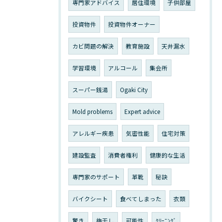
専門家アドバイス
居住環境
子供部屋
投資物件
投資物件オーナー
カビ問題の解決
教育施設
天井漏水
学習環境
アルコール
集会所
スーパー銭湯
Ogaki City
Mold problems
Expert advice
アレルギー疾患
気密性能
住宅対策
建設監査
消費者権利
健康的な生活
専門家のサポート
革靴
秘訣
バイクシート
食べてしまった
衣類
驚き
梅干し
可能性
ｸﾘｰﾆﾝｸﾞ