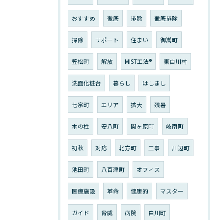
おすすめ
徹底
排除
徹底排除
掃除
サポート
住まい
御嵩町
笠松町
解放
MIST工法®︎
東白川村
洗面化粧台
暮らし
はしまし
七宗町
エリア
拡大
残暑
木の柱
安八町
関ヶ原町
岐南町
初秋
対応
北方町
工事
川辺町
池田町
八百津町
オフィス
医療施設
革命
健康的
マスター
ガイド
脅威
病院
白川町