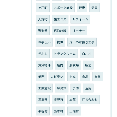
神戸町
スポーツ施設
健康
効果
大野町
施工ミス
リフォーム
聚楽壁
宿泊施設
オーナー
お手伝い
提供
床下の水抜き工事
ぎふし
トランクルーム
白川村
賃貸物件
店内
脱衣場
解消
業務
カビ臭い
夕立
食品
業界
工業施設
解決策
予防
活用
三重県
長野市
本部
打ち合わせ
平谷村
売木村
王滝村