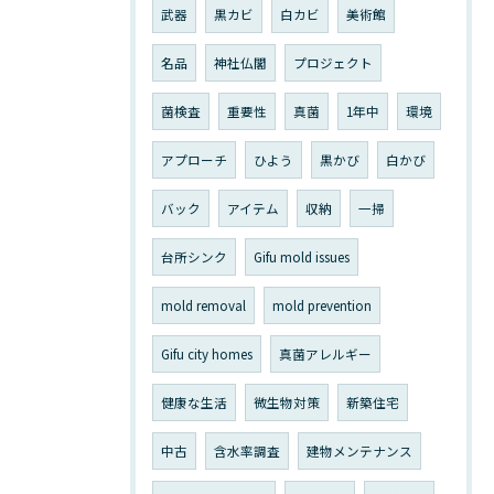
武器
黒カビ
白カビ
美術館
名品
神社仏閣
プロジェクト
菌検査
重要性
真菌
1年中
環境
アプローチ
ひよう
黒かび
白かび
バック
アイテム
収納
一掃
台所シンク
Gifu mold issues
mold removal
mold prevention
Gifu city homes
真菌アレルギー
健康な生活
微生物対策
新築住宅
中古
含水率調査
建物メンテナンス