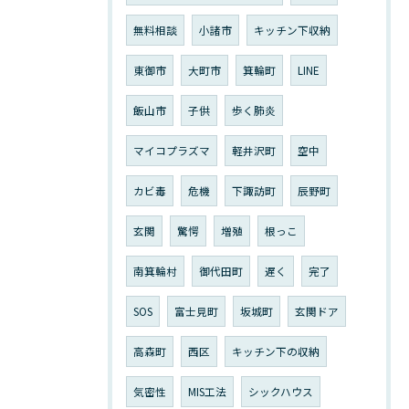
無料相談
小諸市
キッチン下収納
東御市
大町市
箕輪町
LINE
飯山市
子供
歩く肺炎
マイコプラズマ
軽井沢町
空中
カビ毒
危機
下諏訪町
辰野町
玄関
驚愕
増殖
根っこ
南箕輪村
御代田町
遅く
完了
SOS
富士見町
坂城町
玄関ドア
高森町
西区
キッチン下の収納
気密性
MIS工法
シックハウス