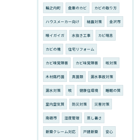
輪之内町
倉庫のカビ
カビの取り方
ハウスメーカー向け
結露対策
金沢市
喉イガイガ
水抜き工事
カビ喘息
カビの塊
住宅リフォーム
カビ嗅覚障害
カビ味覚障害
咳対策
木材腐朽菌
真菌類
漏水事故対策
漏水対策
咳
健康住環境
睡眠の質
室内空気質
防災対策
災害対策
南砺市
湿度管理
蒸し暑さ
新築クレーム対応
戸建新築
安心