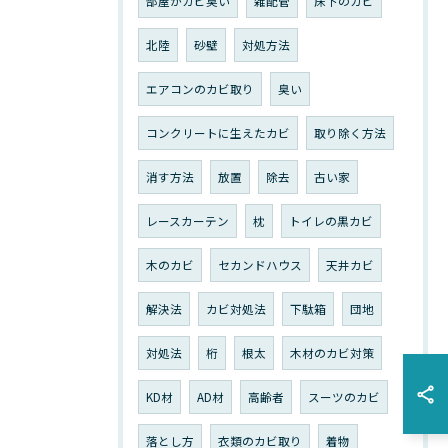
部屋がカビ臭い
雑配管
床下のカビ
北陸
砂壁
対処方法
エアコンのカビ取り
臭い
コンクリートに生えたカビ
取り除く方法
消す方法
放置
除去
古い家
レースカーテン
枕
トイレの黒カビ
木のカビ
セカンドハウス
天井カビ
解決法
カビ対処法
下駄箱
団地
対処法
桁
根太
木材のカビ対策
KD材
AD材
高齢者
スーツのカビ
落とし方
衣類のカビ取り
着物