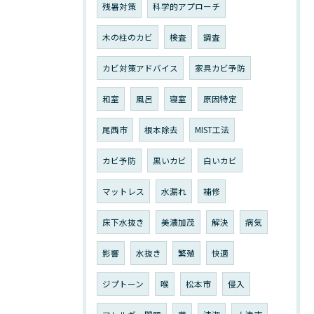
残暑対策
科学的アプローチ
木の柱のカビ
検査
調査
カビ対策アドバイス
家具カビ予防
和室
風呂
寝室
原因特定
尾西市
根本除去
MIST工法
カビ予防
黒いカビ
白いカビ
マットレス
水漏れ
補修
床下水抜き
美濃加茂
解決
病気
影響
水抜き
繁殖
快適
ジプトーン
喉
松本市
侵入