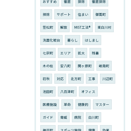
おすすめ
徹底
排除
徹底排除
掃除
サポート
住まい
御嵩町
笠松町
解放
MIST工法®︎
東白川村
洗面化粧台
暮らし
はしまし
七宗町
エリア
拡大
残暑
木の柱
安八町
関ヶ原町
岐南町
初秋
対応
北方町
工事
川辺町
池田町
八百津町
オフィス
医療施設
革命
健康的
マスター
ガイド
脅威
病院
白川町
神戸町
スポーツ施設
健康
効果