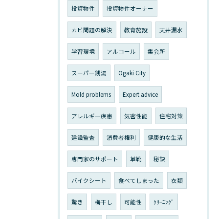
投資物件
投資物件オーナー
カビ問題の解決
教育施設
天井漏水
学習環境
アルコール
集会所
スーパー銭湯
Ogaki City
Mold problems
Expert advice
アレルギー疾患
気密性能
住宅対策
建設監査
消費者権利
健康的な生活
専門家のサポート
革靴
秘訣
バイクシート
食べてしまった
衣類
驚き
梅干し
可能性
ｸﾘｰﾆﾝｸﾞ