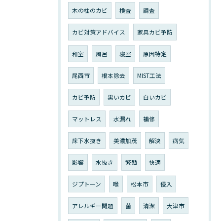
木の柱のカビ
検査
調査
カビ対策アドバイス
家具カビ予防
和室
風呂
寝室
原因特定
尾西市
根本除去
MIST工法
カビ予防
黒いカビ
白いカビ
マットレス
水漏れ
補修
床下水抜き
美濃加茂
解決
病気
影響
水抜き
繁殖
快適
ジプトーン
喉
松本市
侵入
アレルギー問題
菌
清潔
大津市