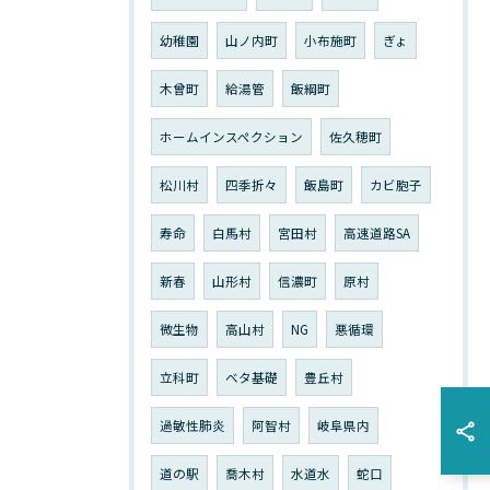
幼稚園
山ノ内町
小布施町
ぎょ
木曾町
給湯管
飯綱町
ホームインスペクション
佐久穂町
松川村
四季折々
飯島町
カビ胞子
寿命
白馬村
宮田村
高速道路SA
新春
山形村
信濃町
原村
微生物
高山村
NG
悪循環
立科町
ベタ基礎
豊丘村
過敏性肺炎
阿智村
岐阜県内
道の駅
喬木村
水道水
蛇口