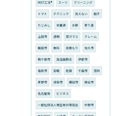
MIST工法®
スーツ
クリーニング
トマト
テクニック
見えない
胞子
たじみし
栄養源
お餅
寄り道
上田市
透明
窓ガラス
クレーム
飯田市
無料
見積もり
佐久市
駒ケ根市
加湿器肺炎
伊那市
塩尻市
安眠
危険
千曲市
窓枠
茅野市
須坂市
諏訪市
岡谷市
名古屋発
ビジネス
一般社団法人微生物対策協会
中野市