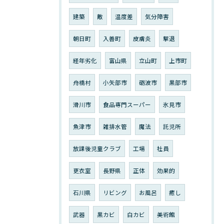
建築
敵
温度差
気分障害
朝日町
入善町
皮膚炎
撃退
経年劣化
富山県
立山町
上市町
舟橋村
小矢部市
砺波市
黒部市
滑川市
食品専門スーパー
氷見市
魚津市
雑排水管
魔法
託児所
放課後児童クラブ
工場
社員
更衣室
長野県
正体
効果的
石川県
リビング
お風呂
癒し
武器
黒カビ
白カビ
美術館