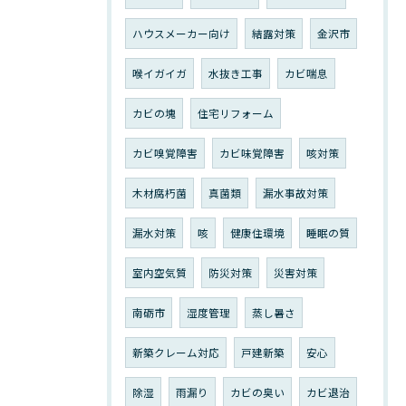
ハウスメーカー向け
結露対策
金沢市
喉イガイガ
水抜き工事
カビ喘息
カビの塊
住宅リフォーム
カビ嗅覚障害
カビ味覚障害
咳対策
木材腐朽菌
真菌類
漏水事故対策
漏水対策
咳
健康住環境
睡眠の質
室内空気質
防災対策
災害対策
南砺市
湿度管理
蒸し暑さ
新築クレーム対応
戸建新築
安心
除湿
雨漏り
カビの臭い
カビ退治