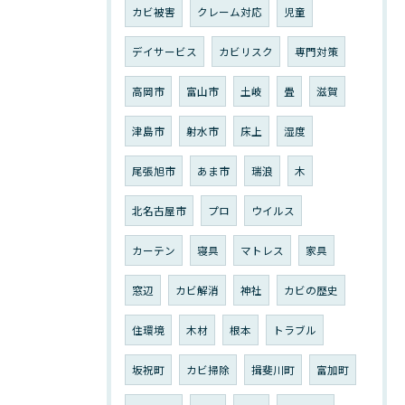
カビ被害
クレーム対応
児童
デイサービス
カビリスク
専門対策
高岡市
富山市
土岐
畳
滋賀
津島市
射水市
床上
湿度
尾張旭市
あま市
瑞浪
木
北名古屋市
プロ
ウイルス
カーテン
寝具
マトレス
家具
窓辺
カビ解消
神社
カビの歴史
住環境
木材
根本
トラブル
坂祝町
カビ掃除
揖斐川町
富加町