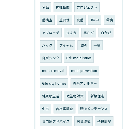
名品
神社仏閣
プロジェクト
菌検査
重要性
真菌
1年中
環境
アプローチ
ひよう
黒かび
白かび
バック
アイテム
収納
一掃
台所シンク
Gifu mold issues
mold removal
mold prevention
Gifu city homes
真菌アレルギー
健康な生活
微生物対策
新築住宅
中古
含水率調査
建物メンテナンス
専門家アドバイス
居住環境
子供部屋