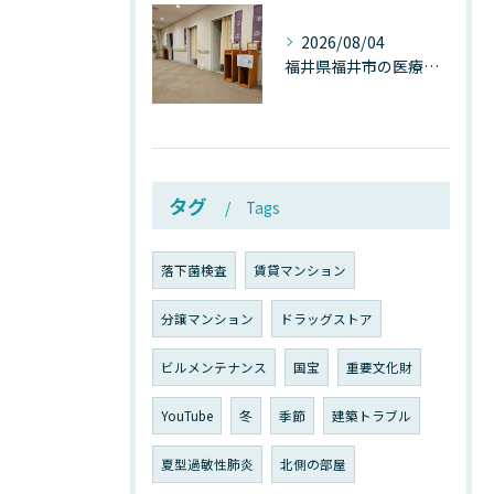
2026/08/04
福井県福井市の医療施設で広がる“見えないカビ汚染”──なぜ除カビが必須なのか、その本質を徹底解説
タグ
Tags
落下菌検査
賃貸マンション
分譲マンション
ドラッグストア
ビルメンテナンス
国宝
重要文化財
YouTube
冬
季節
建築トラブル
夏型過敏性肺炎
北側の部屋