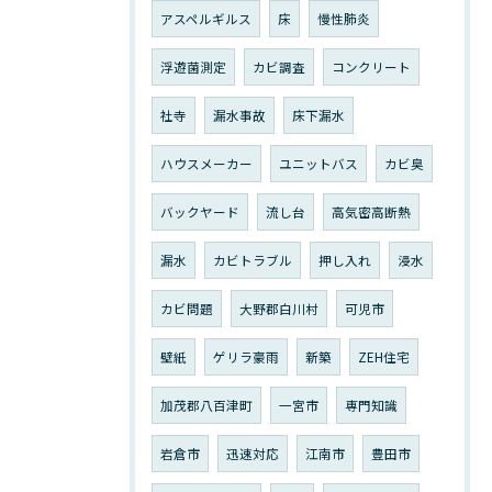
アスペルギルス
床
慢性肺炎
浮遊菌測定
カビ調査
コンクリート
社寺
漏水事故
床下漏水
ハウスメーカー
ユニットバス
カビ臭
バックヤード
流し台
高気密高断熱
漏水
カビトラブル
押し入れ
浸水
カビ問題
大野郡白川村
可児市
壁紙
ゲリラ豪雨
新築
ZEH住宅
加茂郡八百津町
一宮市
専門知識
岩倉市
迅速対応
江南市
豊田市