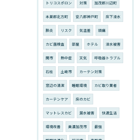
トリコスポロン
対策
加茂郡川辺町
本巣郡北方町
安八郡神戸町
床下浸水
肺炎
リスク
気温差
頭痛
カビ菌検査
部屋
ホテル
浸水被害
関市
熱中症
天気
呼吸器トラブル
石柱
土岐市
カーテン対策
窓辺の清潔
睡眠環境
カビ取り業者
カーテンケア
床のカビ
マットレスカビ
漏水被害
快適生活
環境改善
美濃加茂市
最強