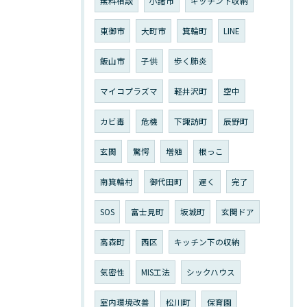
無料相談
小諸市
キッチン下収納
東御市
大町市
箕輪町
LINE
飯山市
子供
歩く肺炎
マイコプラズマ
軽井沢町
空中
カビ毒
危機
下諏訪町
辰野町
玄関
驚愕
増殖
根っこ
南箕輪村
御代田町
遅く
完了
SOS
富士見町
坂城町
玄関ドア
高森町
西区
キッチン下の収納
気密性
MIS工法
シックハウス
室内環境改善
松川町
保育園