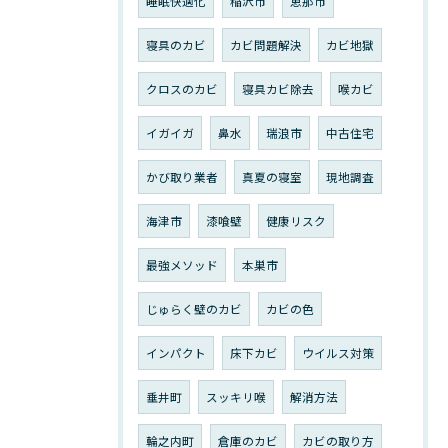
睡眠快適化
稲沢市
恵那市
寝具のカビ
カビ問題解決
カビ地獄
クロスのカビ
寝具カビ除去
喉カビ
イガイガ
鼻水
瑞浪市
中古住宅
かび取り業者
真夏の寝室
現地調査
海津市
漆喰壁
健康リスク
最強メソッド
本巣市
じゅらく壁のカビ
カビの色
インパクト
床下カビ
ウイルス対策
垂井町
スッキリ喉
解消方法
輪之内町
倉庫のカビ
カビの取り方