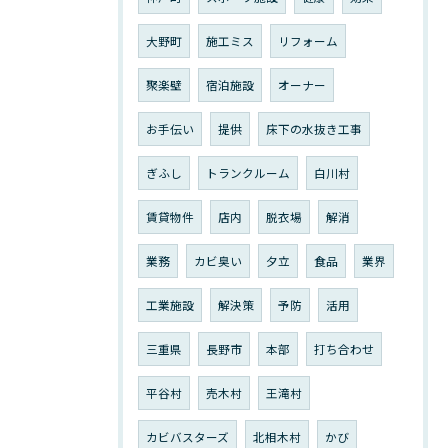
大野町
施工ミス
リフォーム
聚楽壁
宿泊施設
オーナー
お手伝い
提供
床下の水抜き工事
ぎふし
トランクルーム
白川村
賃貸物件
店内
脱衣場
解消
業務
カビ臭い
夕立
食品
業界
工業施設
解決策
予防
活用
三重県
長野市
本部
打ち合わせ
平谷村
売木村
王滝村
カビバスターズ
北相木村
かび