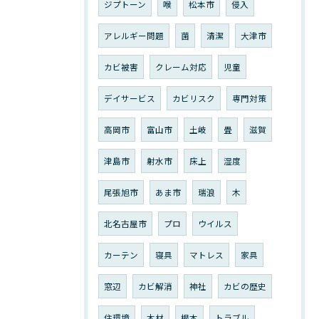
ジプトーン
喉
松本市
侵入
アレルギー問題
菌
清潔
大津市
カビ被害
クレーム対応
児童
デイサービス
カビリスク
専門対策
高岡市
富山市
土岐
畳
滋賀
津島市
射水市
床上
湿度
尾張旭市
あま市
瑞浪
木
北名古屋市
プロ
ウイルス
カーテン
寝具
マトレス
家具
窓辺
カビ解消
神社
カビの歴史
住環境
木材
根本
トラブル