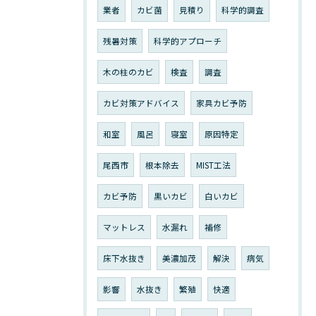
業者
カビ菌
見積り
科学的調査
残暑対策
科学的アプローチ
木の柱のカビ
検査
調査
カビ対策アドバイス
家具カビ予防
和室
風呂
寝室
原因特定
尾西市
根本除去
MIST工法
カビ予防
黒いカビ
白いカビ
マットレス
水漏れ
補修
床下水抜き
美濃加茂
解決
病気
影響
水抜き
繁殖
快適