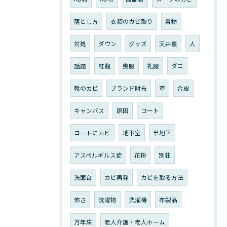
落とし方
衣類のカビ取り
着物
対処
ダウン
グッズ
天井裏
人
話題
紅麴
喪服
礼服
ダニ
靴のカビ
ブランド財布
革
合皮
キャンバス
原因
コート
コートにカビ
地下室
半地下
アスペルギルス症
花粉
別荘
洗面台
カビ再発
カビを取る方法
怖さ
洗濯物
洗濯機
布製品
万年床
老人介護・老人ホーム