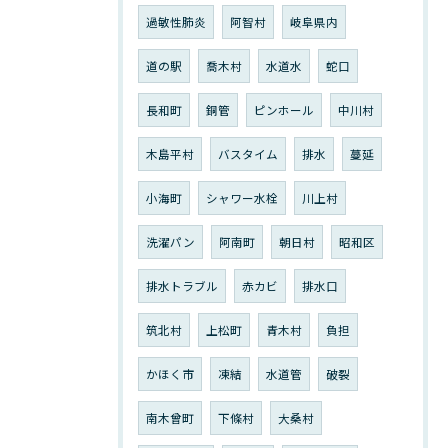
過敏性肺炎
阿智村
岐阜県内
道の駅
喬木村
水道水
蛇口
長和町
銅管
ピンホール
中川村
木島平村
バスタイム
排水
蔓延
小海町
シャワー水栓
川上村
洗濯パン
阿南町
朝日村
昭和区
排水トラブル
赤カビ
排水口
筑北村
上松町
青木村
負担
かほく市
凍結
水道管
破裂
南木曾町
下條村
大桑村