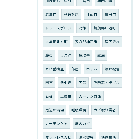
加茂郡八百津町
一宮市
専門知識
岩倉市
迅速対応
江南市
豊田市
トリコスポロン
対策
加茂郡川辺町
本巣郡北方町
安八郡神戸町
床下浸水
肺炎
リスク
気温差
頭痛
カビ菌検査
部屋
ホテル
浸水被害
関市
熱中症
天気
呼吸器トラブル
石柱
土岐市
カーテン対策
窓辺の清潔
睡眠環境
カビ取り業者
カーテンケア
床のカビ
マットレスカビ
漏水被害
快適生活