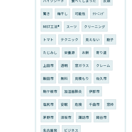
バイクシート
食べてしまった
衣類
驚き
梅干し
可能性
ｸﾘｰﾆﾝｸﾞ
MIST工法®
スーツ
クリーニング
トマト
テクニック
見えない
胞子
たじみし
栄養源
お餅
寄り道
上田市
透明
窓ガラス
クレーム
飯田市
無料
見積もり
佐久市
駒ケ根市
加湿器肺炎
伊那市
塩尻市
安眠
危険
千曲市
窓枠
茅野市
須坂市
諏訪市
岡谷市
名古屋発
ビジネス