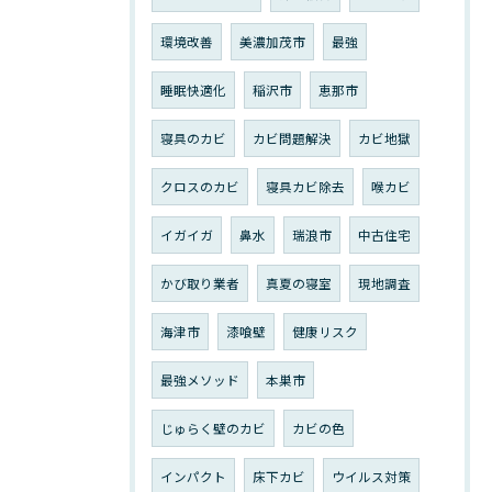
環境改善
美濃加茂市
最強
睡眠快適化
稲沢市
恵那市
寝具のカビ
カビ問題解決
カビ地獄
クロスのカビ
寝具カビ除去
喉カビ
イガイガ
鼻水
瑞浪市
中古住宅
かび取り業者
真夏の寝室
現地調査
海津市
漆喰壁
健康リスク
最強メソッド
本巣市
じゅらく壁のカビ
カビの色
インパクト
床下カビ
ウイルス対策