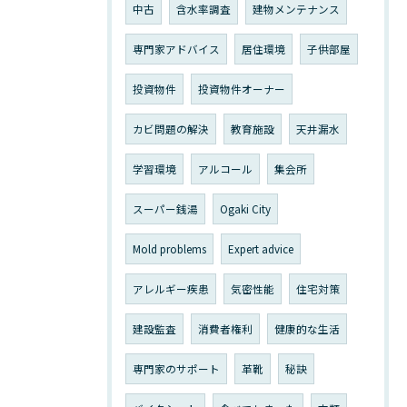
中古
含水率調査
建物メンテナンス
専門家アドバイス
居住環境
子供部屋
投資物件
投資物件オーナー
カビ問題の解決
教育施設
天井漏水
学習環境
アルコール
集会所
スーパー銭湯
Ogaki City
Mold problems
Expert advice
アレルギー疾患
気密性能
住宅対策
建設監査
消費者権利
健康的な生活
専門家のサポート
革靴
秘訣