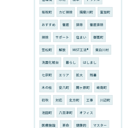
坂祝町
カビ掃除
揖斐川町
富加町
おすすめ
徹底
排除
徹底排除
掃除
サポート
住まい
御嵩町
笠松町
解放
MIST工法®︎
東白川村
洗面化粧台
暮らし
はしまし
七宗町
エリア
拡大
残暑
木の柱
安八町
関ヶ原町
岐南町
初秋
対応
北方町
工事
川辺町
池田町
八百津町
オフィス
医療施設
革命
健康的
マスター