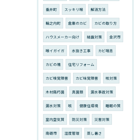
垂井町
スッキリ喉
解消方法
輪之内町
倉庫のカビ
カビの取り方
ハウスメーカー向け
結露対策
金沢市
喉イガイガ
水抜き工事
カビ喘息
カビの塊
住宅リフォーム
カビ嗅覚障害
カビ味覚障害
咳対策
木材腐朽菌
真菌類
漏水事故対策
漏水対策
咳
健康住環境
睡眠の質
室内空気質
防災対策
災害対策
南砺市
湿度管理
蒸し暑さ