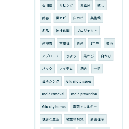
石川県
リビング
お風呂
癒し
武器
黒カビ
白カビ
美術館
名品
神社仏閣
プロジェクト
菌検査
重要性
真菌
1年中
環境
アプローチ
ひよう
黒かび
白かび
バック
アイテム
収納
一掃
台所シンク
Gifu mold issues
mold removal
mold prevention
Gifu city homes
真菌アレルギー
健康な生活
微生物対策
新築住宅