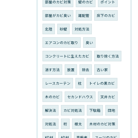
部屋のカビ対策
壁のカビ
ポイント
部屋がカビ臭い
雑配管
床下のカビ
北陸
砂壁
対処方法
エアコンのカビ取り
臭い
コンクリートに生えたカビ
取り除く方法
消す方法
放置
除去
古い家
レースカーテン
枕
トイレの黒カビ
木のカビ
セカンドハウス
天井カビ
解決法
カビ対処法
下駄箱
団地
対処法
桁
根太
木材のカビ対策
KD材
AD材
高齢者
スーツのカビ