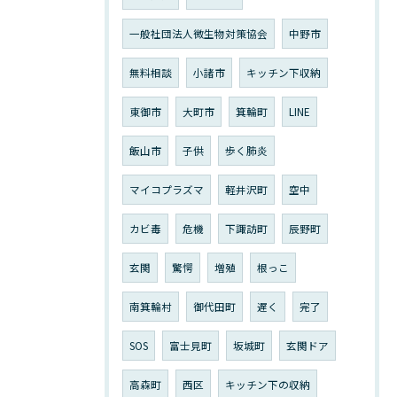
一般社団法人微生物対策協会
中野市
無料相談
小諸市
キッチン下収納
東御市
大町市
箕輪町
LINE
飯山市
子供
歩く肺炎
マイコプラズマ
軽井沢町
空中
カビ毒
危機
下諏訪町
辰野町
玄関
驚愕
増殖
根っこ
南箕輪村
御代田町
遅く
完了
SOS
富士見町
坂城町
玄関ドア
高森町
西区
キッチン下の収納