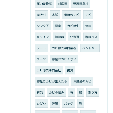
圧力差換気
対応策
野沢温泉村
南牧村
水垢
青緑のサビ
サビ
シンク下
悪臭
カビ発生
修理
キッチン
加湿器
北海道
路線バス
シート
カビ除去専門業者
パントリー
ブーツ
部屋がカビくさい
カビ除去専門会社
出費
部屋にカビが生えたら
お風呂のカビ
再発
カビの悩み
布
服
取り方
ひどい
洋服
バッグ
靴