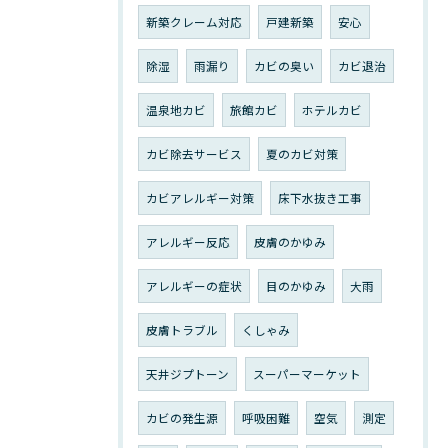
新築クレーム対応
戸建新築
安心
除湿
雨漏り
カビの臭い
カビ退治
温泉地カビ
旅館カビ
ホテルカビ
カビ除去サービス
夏のカビ対策
カビアレルギー対策
床下水抜き工事
アレルギー反応
皮膚のかゆみ
アレルギーの症状
目のかゆみ
大雨
皮膚トラブル
くしゃみ
天井ジプトーン
スーパーマーケット
カビの発生源
呼吸困難
空気
測定