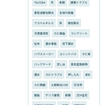
YouTube
冬
季節
建築トラブル
夏型過敏性肺炎
北側の部屋
アスペルギルス
床
慢性肺炎
浮遊菌測定
カビ調査
コンクリート
社寺
漏水事故
床下漏水
ハウスメーカー
ユニットバス
カビ臭
バックヤード
流し台
高気密高断熱
漏水
カビトラブル
押し入れ
浸水
カビ問題
大野郡白川村
可児市
壁紙
ゲリラ豪雨
新築
ZEH住宅