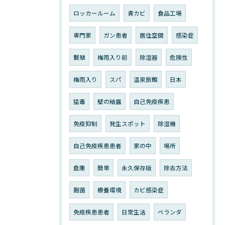
ロッカールーム
青カビ
食品工場
専門家
ガン患者
居住空間
感染症
繫殖
梅雨入り前
除湿器
危険性
梅雨入り
スパ
温泉旅館
日本
猛毒
壁の結露
自己免疫疾患
免疫抑制
発生スポット
除湿機
自己免疫疾患患者
家の中
場所
倉庫
簡単
永久保存版
除去方法
麴菌
療養環境
カビ感染症
免疫疾患患者
日常生活
ベランダ