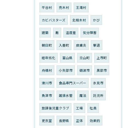
平谷村
売木村
王滝村
カビバスターズ
北相木村
かび
建築
敵
温度差
気分障害
朝日町
入善町
皮膚炎
撃退
経年劣化
富山県
立山町
上市町
舟橋村
小矢部市
砺波市
黒部市
滑川市
食品専門スーパー
氷見市
魚津市
雑排水管
魔法
託児所
放課後児童クラブ
工場
社員
更衣室
長野県
正体
効果的