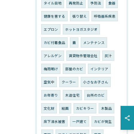
タイル目地
再発防止
予防法
食器
健康を害する
張り替え
呼吸器系疾患
エプロン
ホットヨガスタジオ
カビ付着食品
蓋
メンテナンス
アレルゲン
賃貸物件管理会社
灰汁
梅雨明け
部屋のカビ
インテリア
空気中
クーラー
小さなお子さん
お年寄り
木造住宅
台所のカビ
文化財
絵画
カビキラー
木製品
床下浸水被害
一戸建て
カビが発生