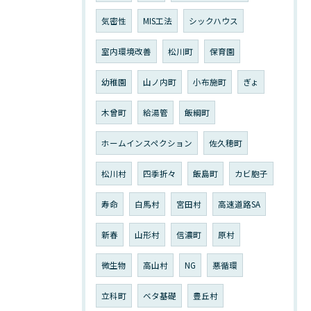
気密性
MIS工法
シックハウス
室内環境改善
松川町
保育園
幼稚園
山ノ内町
小布施町
ぎょ
木曾町
給湯管
飯綱町
ホームインスペクション
佐久穂町
松川村
四季折々
飯島町
カビ胞子
寿命
白馬村
宮田村
高速道路SA
新春
山形村
信濃町
原村
微生物
高山村
NG
悪循環
立科町
ベタ基礎
豊丘村