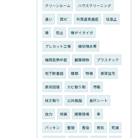
クリーンルーム
ハウスクリーニング
違い
耳ｶﾋﾞ
外耳道真菌症
珪藻土
襖
防止
喉がイガイガ
プレカット工場
線状降水帯
梅雨型熱中症
観葉植物
プラスチック
地下飲食店
種類
特徴
賃貸住宅
原状回復
カビ取り剤
市販
拭き取り
公共施設
長尺シート
自力
体調
建築現場
車
パッキン
整理
害虫
換気
死滅