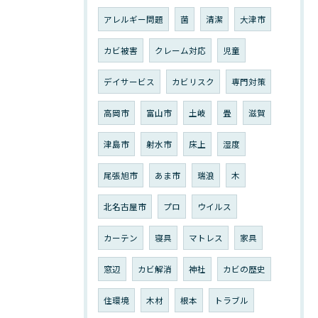
アレルギー問題
菌
清潔
大津市
カビ被害
クレーム対応
児童
デイサービス
カビリスク
専門対策
高岡市
富山市
土岐
畳
滋賀
津島市
射水市
床上
湿度
尾張旭市
あま市
瑞浪
木
北名古屋市
プロ
ウイルス
カーテン
寝具
マトレス
家具
窓辺
カビ解消
神社
カビの歴史
住環境
木材
根本
トラブル