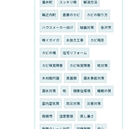
垂井町
スッキリ喉
解消方法
輪之内町
倉庫のカビ
カビの取り方
ハウスメーカー向け
結露対策
金沢市
喉イガイガ
水抜き工事
カビ喘息
カビの塊
住宅リフォーム
カビ嗅覚障害
カビ味覚障害
咳対策
木材腐朽菌
真菌類
漏水事故対策
漏水対策
咳
健康住環境
睡眠の質
室内空気質
防災対策
災害対策
南砺市
湿度管理
蒸し暑さ
新築クレーム対応
戸建新築
安心