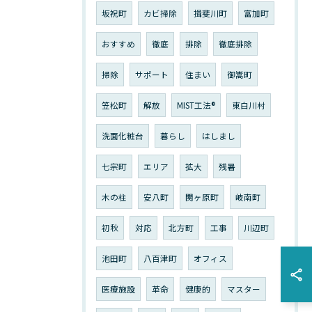
坂祝町
カビ掃除
揖斐川町
富加町
おすすめ
徹底
排除
徹底排除
掃除
サポート
住まい
御嵩町
笠松町
解放
MIST工法®︎
東白川村
洗面化粧台
暮らし
はしまし
七宗町
エリア
拡大
残暑
木の柱
安八町
関ヶ原町
岐南町
初秋
対応
北方町
工事
川辺町
池田町
八百津町
オフィス
医療施設
革命
健康的
マスター