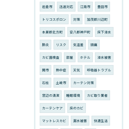
岩倉市
迅速対応
江南市
豊田市
トリコスポロン
対策
加茂郡川辺町
本巣郡北方町
安八郡神戸町
床下浸水
肺炎
リスク
気温差
頭痛
カビ菌検査
部屋
ホテル
浸水被害
関市
熱中症
天気
呼吸器トラブル
石柱
土岐市
カーテン対策
窓辺の清潔
睡眠環境
カビ取り業者
カーテンケア
床のカビ
マットレスカビ
漏水被害
快適生活