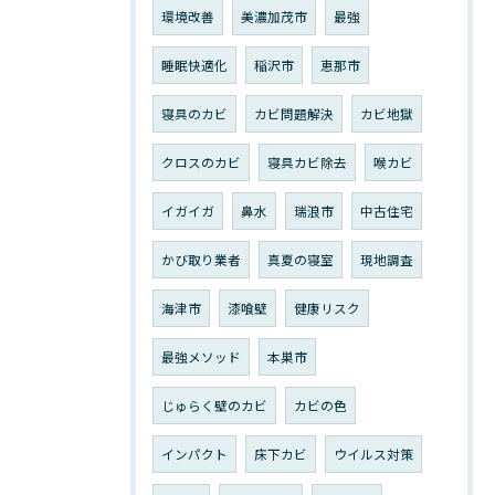
環境改善
美濃加茂市
最強
睡眠快適化
稲沢市
恵那市
寝具のカビ
カビ問題解決
カビ地獄
クロスのカビ
寝具カビ除去
喉カビ
イガイガ
鼻水
瑞浪市
中古住宅
かび取り業者
真夏の寝室
現地調査
海津市
漆喰壁
健康リスク
最強メソッド
本巣市
じゅらく壁のカビ
カビの色
インパクト
床下カビ
ウイルス対策