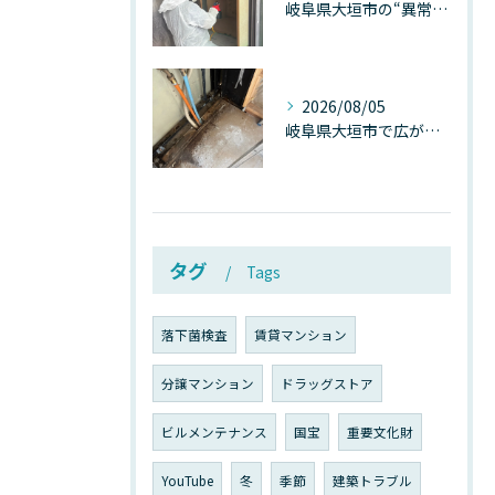
岐阜県大垣市の“異常に高い気温”が建物内部を腐らせる──深層カビが爆発的に増える本当の理由
2026/08/05
岐阜県大垣市で広がる“深層カビ汚染”──なぜ除カビが必要なのか、建物内部で起きている見えない危機
タグ
Tags
落下菌検査
賃貸マンション
分譲マンション
ドラッグストア
ビルメンテナンス
国宝
重要文化財
YouTube
冬
季節
建築トラブル