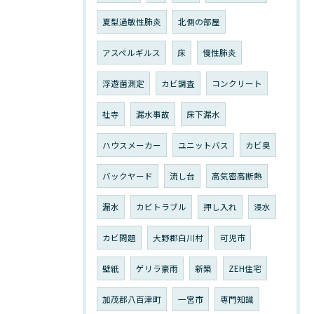
夏型過敏性肺炎
北側の部屋
アスペルギルス
床
慢性肺炎
浮遊菌測定
カビ調査
コンクリート
社寺
漏水事故
床下漏水
ハウスメーカー
ユニットバス
カビ臭
バックヤード
流し台
高気密高断熱
漏水
カビトラブル
押し入れ
浸水
カビ問題
大野郡白川村
可児市
壁紙
ゲリラ豪雨
新築
ZEH住宅
加茂郡八百津町
一宮市
専門知識