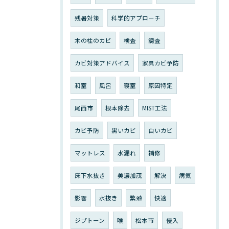
残暑対策
科学的アプローチ
木の柱のカビ
検査
調査
カビ対策アドバイス
家具カビ予防
和室
風呂
寝室
原因特定
尾西市
根本除去
MIST工法
カビ予防
黒いカビ
白いカビ
マットレス
水漏れ
補修
床下水抜き
美濃加茂
解決
病気
影響
水抜き
繁殖
快適
ジプトーン
喉
松本市
侵入