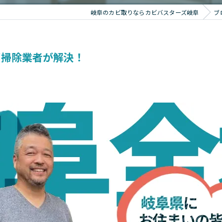
岐阜のカビ取りならカビバスターズ岐阜
ブ
ビ掃除業者が解決！