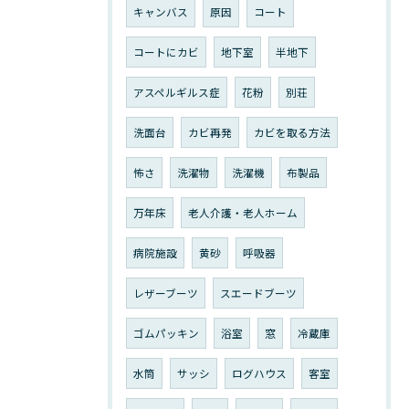
キャンバス
原因
コート
コートにカビ
地下室
半地下
アスペルギルス症
花粉
別荘
洗面台
カビ再発
カビを取る方法
怖さ
洗濯物
洗濯機
布製品
万年床
老人介護・老人ホーム
病院施設
黄砂
呼吸器
レザーブーツ
スエードブーツ
ゴムパッキン
浴室
窓
冷蔵庫
水筒
サッシ
ログハウス
客室