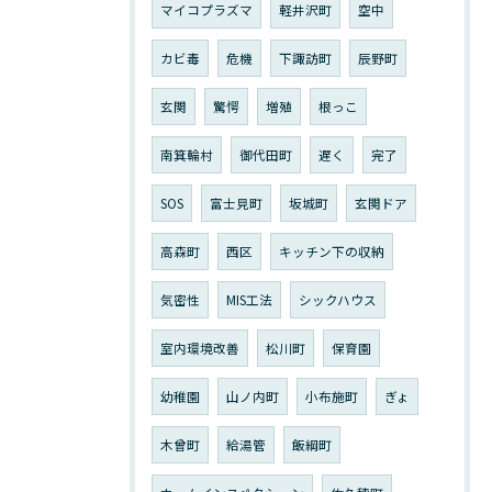
マイコプラズマ
軽井沢町
空中
カビ毒
危機
下諏訪町
辰野町
玄関
驚愕
増殖
根っこ
南箕輪村
御代田町
遅く
完了
SOS
富士見町
坂城町
玄関ドア
高森町
西区
キッチン下の収納
気密性
MIS工法
シックハウス
室内環境改善
松川町
保育園
幼稚園
山ノ内町
小布施町
ぎょ
木曾町
給湯管
飯綱町