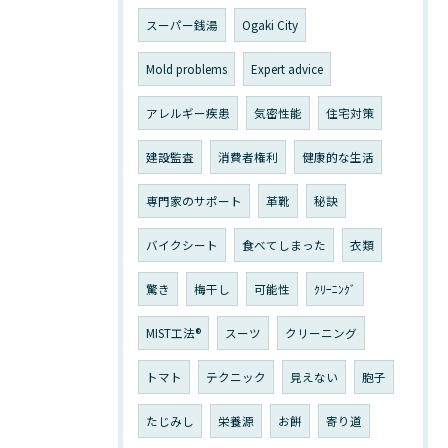
スーパー銭湯
Ogaki City
Mold problems
Expert advice
アレルギー疾患
気密性能
住宅対策
建設監査
消費者権利
健康的な生活
専門家のサポート
革靴
秘訣
バイクシート
食べてしまった
衣類
驚き
梅干し
可能性
ｸﾘｰﾆﾝｸﾞ
MIST工法®
スーツ
クリーニング
トマト
テクニック
見えない
胞子
たじみし
栄養源
お餅
寄り道