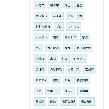
津島市
射水市
床上
湿度
尾張旭市
あま市
瑞浪
木
北名古屋市
プロ
ウイルス
カーテン
寝具
マトレス
家具
窓辺
カビ解消
神社
カビの歴史
住環境
木材
根本
トラブル
坂祝町
カビ掃除
揖斐川町
富加町
おすすめ
徹底
排除
徹底排除
掃除
サポート
住まい
御嵩町
笠松町
解放
MIST工法®︎
東白川村