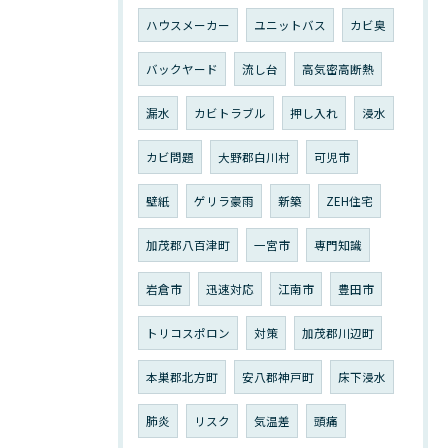
ハウスメーカー
ユニットバス
カビ臭
バックヤード
流し台
高気密高断熱
漏水
カビトラブル
押し入れ
浸水
カビ問題
大野郡白川村
可児市
壁紙
ゲリラ豪雨
新築
ZEH住宅
加茂郡八百津町
一宮市
専門知識
岩倉市
迅速対応
江南市
豊田市
トリコスポロン
対策
加茂郡川辺町
本巣郡北方町
安八郡神戸町
床下浸水
肺炎
リスク
気温差
頭痛