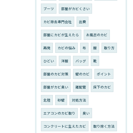
ブーツ
部屋がカビくさい
カビ除去専門会社
出費
部屋にカビが生えたら
お風呂のカビ
再発
カビの悩み
布
服
取り方
ひどい
洋服
バッグ
靴
部屋のカビ対策
壁のカビ
ポイント
部屋がカビ臭い
雑配管
床下のカビ
北陸
砂壁
対処方法
エアコンのカビ取り
臭い
コンクリートに生えたカビ
取り除く方法