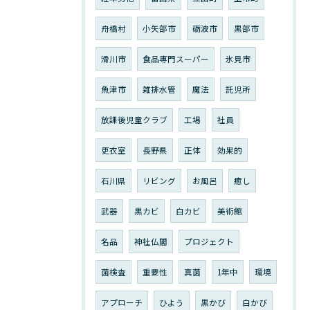
舟橋村
小矢部市
砺波市
黒部市
滑川市
食品専門スーパー
氷見市
魚津市
雑排水管
魔法
託児所
放課後児童クラブ
工場
社員
更衣室
長野県
正体
効果的
石川県
リビング
お風呂
癒し
武器
黒カビ
白カビ
美術館
名品
神社仏閣
プロジェクト
菌検査
重要性
真菌
1年中
環境
アプローチ
ひよう
黒かび
白かび