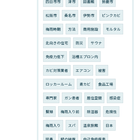
四日市市
津市
図書館
鈴鹿市
松阪市
桑名市
伊勢市
ピンクカビ
梅雨時期
方法
商用施設
モルタル
北向きの住宅
防災
サウナ
免疫力低下
浴槽エプロン内
カビ対策業者
エアコン
被害
ロッカールーム
青カビ
食品工場
専門家
ガン患者
居住空間
感染症
繫殖
梅雨入り前
除湿器
危険性
梅雨入り
スパ
温泉旅館
日本
猛毒
壁の結露
自己免疫疾患