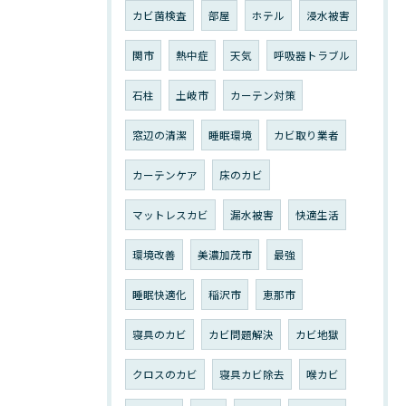
カビ菌検査
部屋
ホテル
浸水被害
関市
熱中症
天気
呼吸器トラブル
石柱
土岐市
カーテン対策
窓辺の清潔
睡眠環境
カビ取り業者
カーテンケア
床のカビ
マットレスカビ
漏水被害
快適生活
環境改善
美濃加茂市
最強
睡眠快適化
稲沢市
恵那市
寝具のカビ
カビ問題解決
カビ地獄
クロスのカビ
寝具カビ除去
喉カビ