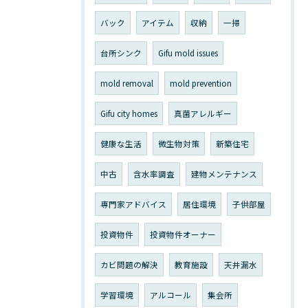
バック
アイテム
収納
一掃
台所シンク
Gifu mold issues
mold removal
mold prevention
Gifu city homes
真菌アレルギー
健康な生活
微生物対策
新築住宅
中古
含水率調査
建物メンテナンス
専門家アドバイス
居住環境
子供部屋
投資物件
投資物件オーナー
カビ問題の解決
教育施設
天井漏水
学習環境
アルコール
集会所