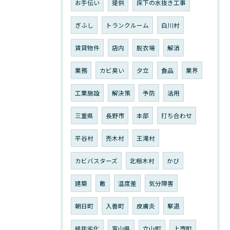
お手伝い
提供
床下の水抜き工事
ぎふし
トランクルーム
白川村
賃貸物件
店内
脱衣場
解消
業務
カビ臭い
夕立
食品
業界
工業施設
解決策
予防
活用
三重県
長野市
本部
打ち合わせ
平谷村
売木村
王滝村
カビバスターズ
北相木村
かび
建築
敵
温度差
気分障害
朝日町
入善町
皮膚炎
撃退
経年劣化
富山県
立山町
上市町