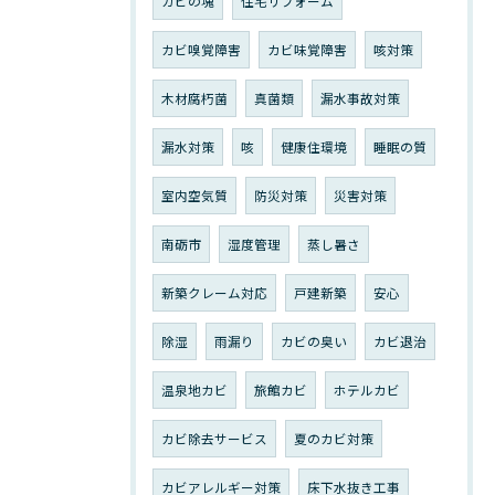
カビの塊
住宅リフォーム
カビ嗅覚障害
カビ味覚障害
咳対策
木材腐朽菌
真菌類
漏水事故対策
漏水対策
咳
健康住環境
睡眠の質
室内空気質
防災対策
災害対策
南砺市
湿度管理
蒸し暑さ
新築クレーム対応
戸建新築
安心
除湿
雨漏り
カビの臭い
カビ退治
温泉地カビ
旅館カビ
ホテルカビ
カビ除去サービス
夏のカビ対策
カビアレルギー対策
床下水抜き工事