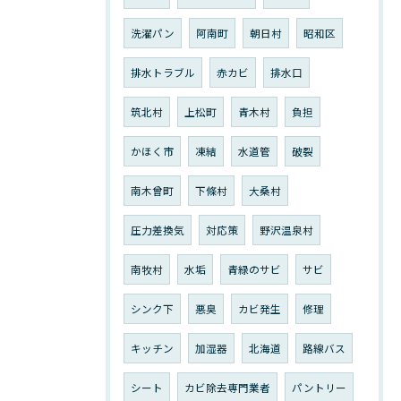
洗濯パン
阿南町
朝日村
昭和区
排水トラブル
赤カビ
排水口
筑北村
上松町
青木村
負担
かほく市
凍結
水道管
破裂
南木曾町
下條村
大桑村
圧力差換気
対応策
野沢温泉村
南牧村
水垢
青緑のサビ
サビ
シンク下
悪臭
カビ発生
修理
キッチン
加湿器
北海道
路線バス
シート
カビ除去専門業者
パントリー