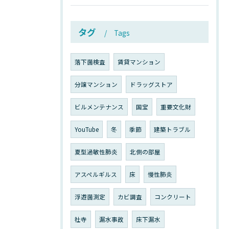
タグ
Tags
落下菌検査
賃貸マンション
分譲マンション
ドラッグストア
ビルメンテナンス
国宝
重要文化財
YouTube
冬
季節
建築トラブル
夏型過敏性肺炎
北側の部屋
アスペルギルス
床
慢性肺炎
浮遊菌測定
カビ調査
コンクリート
社寺
漏水事故
床下漏水