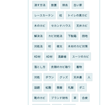
消す方法
放置
除去
古い家
レースカーテン
枕
トイレの黒カビ
木のカビ
セカンドハウス
天井カビ
解決法
カビ対処法
下駄箱
団地
対処法
桁
根太
木材のカビ対策
KD材
AD材
高齢者
スーツのカビ
落とし方
衣類のカビ取り
着物
対処
ダウン
グッズ
天井裏
人
話題
紅麴
喪服
礼服
ダニ
靴のカビ
ブランド財布
革
合皮