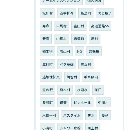
ホームインスペクション
佐久穂町
松川村
四季折々
飯島町
カビ胞子
寿命
白馬村
宮田村
高速道路SA
新春
山形村
信濃町
原村
微生物
高山村
NG
悪循環
立科町
ベタ基礎
豊丘村
過敏性肺炎
阿智村
岐阜県内
道の駅
喬木村
水道水
蛇口
長和町
銅管
ピンホール
中川村
木島平村
バスタイム
排水
蔓延
小海町
シャワー水栓
川上村