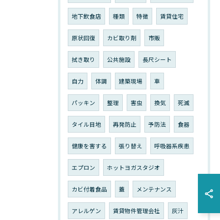
地下飲食店
種類
特徴
賃貸住宅
原状回復
カビ取り剤
市販
拭き取り
公共施設
長尺シート
自力
体調
建築現場
車
パッキン
整理
害虫
換気
死滅
タイル目地
再発防止
予防法
食器
健康を害する
張り替え
呼吸器系疾患
エプロン
ホットヨガスタジオ
カビ付着食品
蓋
メンテナンス
アレルゲン
賃貸物件管理会社
灰汁