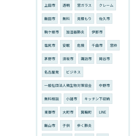
上田市
透明
窓ガラス
クレーム
飯田市
無料
見積もり
佐久市
駒ケ根市
加湿器肺炎
伊那市
塩尻市
安眠
危険
千曲市
窓枠
茅野市
須坂市
諏訪市
岡谷市
名古屋発
ビジネス
一般社団法人微生物対策協会
中野市
無料相談
小諸市
キッチン下収納
東御市
大町市
箕輪町
LINE
飯山市
子供
歩く肺炎