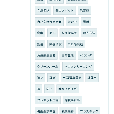
免疫抑制
発生スポット
除湿機
自己免疫疾患患者
家の中
場所
倉庫
簡単
永久保存版
除去方法
麴菌
療養環境
カビ感染症
免疫疾患患者
日常生活
ベランダ
クリーンルーム
ハウスクリーニング
違い
耳ｶﾋﾞ
外耳道真菌症
珪藻土
襖
防止
喉がイガイガ
プレカット工場
線状降水帯
梅雨型熱中症
観葉植物
プラスチック