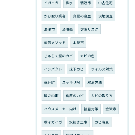
イガイガ
鼻水
瑞浪市
中古住宅
かび取り業者
真夏の寝室
現地調査
海津市
漆喰壁
健康リスク
最強メソッド
本巣市
じゅらく壁のカビ
カビの色
インパクト
床下カビ
ウイルス対策
垂井町
スッキリ喉
解消方法
輪之内町
倉庫のカビ
カビの取り方
ハウスメーカー向け
結露対策
金沢市
喉イガイガ
水抜き工事
カビ喘息