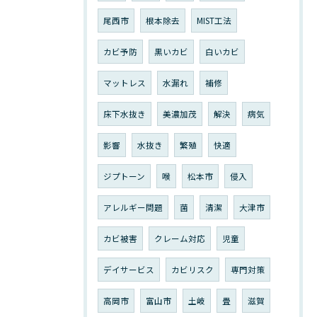
尾西市
根本除去
MIST工法
カビ予防
黒いカビ
白いカビ
マットレス
水漏れ
補修
床下水抜き
美濃加茂
解決
病気
影響
水抜き
繁殖
快適
ジプトーン
喉
松本市
侵入
アレルギー問題
菌
清潔
大津市
カビ被害
クレーム対応
児童
デイサービス
カビリスク
専門対策
高岡市
富山市
土岐
畳
滋賀