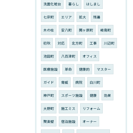
洗面化粧台
暮らし
はしまし
七宗町
エリア
拡大
残暑
木の柱
安八町
関ヶ原町
岐南町
初秋
対応
北方町
工事
川辺町
池田町
八百津町
オフィス
医療施設
革命
健康的
マスター
ガイド
脅威
病院
白川町
神戸町
スポーツ施設
健康
効果
大野町
施工ミス
リフォーム
聚楽壁
宿泊施設
オーナー