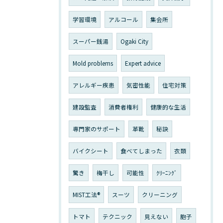
学習環境
アルコール
集会所
スーパー銭湯
Ogaki City
Mold problems
Expert advice
アレルギー疾患
気密性能
住宅対策
建設監査
消費者権利
健康的な生活
専門家のサポート
革靴
秘訣
バイクシート
食べてしまった
衣類
驚き
梅干し
可能性
ｸﾘｰﾆﾝｸﾞ
MIST工法®
スーツ
クリーニング
トマト
テクニック
見えない
胞子