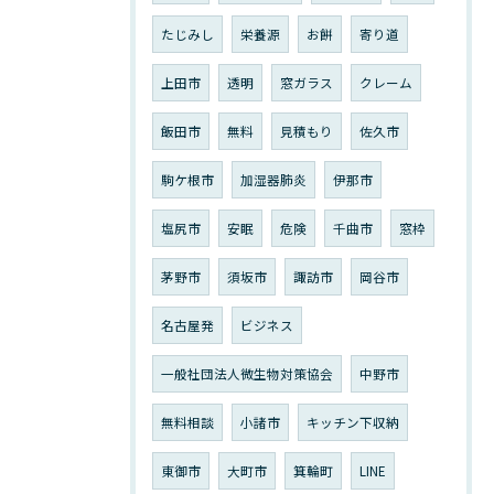
たじみし
栄養源
お餅
寄り道
上田市
透明
窓ガラス
クレーム
飯田市
無料
見積もり
佐久市
駒ケ根市
加湿器肺炎
伊那市
塩尻市
安眠
危険
千曲市
窓枠
茅野市
須坂市
諏訪市
岡谷市
名古屋発
ビジネス
一般社団法人微生物対策協会
中野市
無料相談
小諸市
キッチン下収納
東御市
大町市
箕輪町
LINE