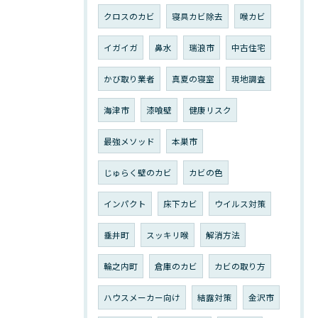
クロスのカビ
寝具カビ除去
喉カビ
イガイガ
鼻水
瑞浪市
中古住宅
かび取り業者
真夏の寝室
現地調査
海津市
漆喰壁
健康リスク
最強メソッド
本巣市
じゅらく壁のカビ
カビの色
インパクト
床下カビ
ウイルス対策
垂井町
スッキリ喉
解消方法
輪之内町
倉庫のカビ
カビの取り方
ハウスメーカー向け
結露対策
金沢市