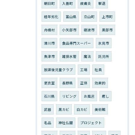
朝日町
入善町
皮膚炎
撃退
経年劣化
富山県
立山町
上市町
舟橋村
小矢部市
砺波市
黒部市
滑川市
食品専門スーパー
氷見市
魚津市
雑排水管
魔法
託児所
放課後児童クラブ
工場
社員
更衣室
長野県
正体
効果的
石川県
リビング
お風呂
癒し
武器
黒カビ
白カビ
美術館
名品
神社仏閣
プロジェクト