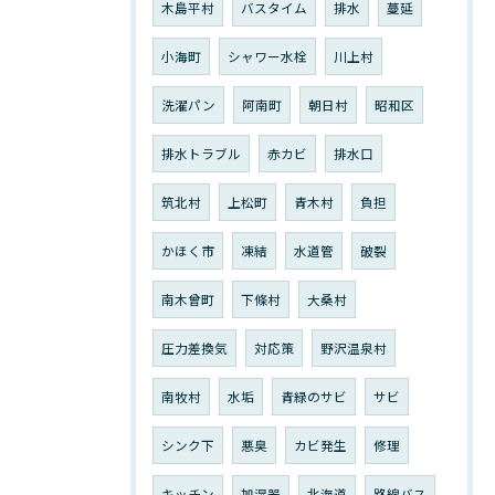
木島平村
バスタイム
排水
蔓延
小海町
シャワー水栓
川上村
洗濯パン
阿南町
朝日村
昭和区
排水トラブル
赤カビ
排水口
筑北村
上松町
青木村
負担
かほく市
凍結
水道管
破裂
南木曾町
下條村
大桑村
圧力差換気
対応策
野沢温泉村
南牧村
水垢
青緑のサビ
サビ
シンク下
悪臭
カビ発生
修理
キッチン
加湿器
北海道
路線バス