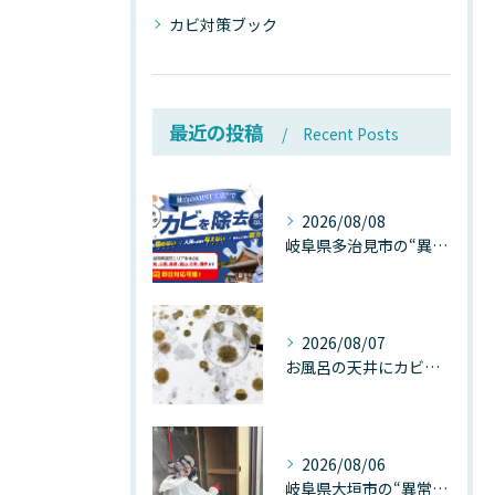
カビ対策ブック
最近の投稿
Recent Posts
2026/08/08
岐阜県多治見市の“異常な高温”が建物内部を破壊する──深層カビが急増する危険な温度差の正体
2026/08/07
お風呂の天井にカビが生えたら要注意！2026年8月の猛暑・高湿度で急増する浴室カビの原因と正しい対策
2026/08/06
岐阜県大垣市の“異常に高い気温”が建物内部を腐らせる──深層カビが爆発的に増える本当の理由