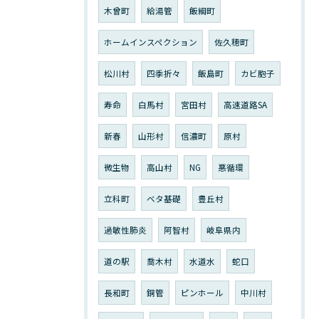
木曾町
給湯管
飯綱町
ホームインスペクション
佐久穂町
松川村
四季折々
飯島町
カビ胞子
寿命
白馬村
宮田村
高速道路SA
新春
山形村
信濃町
原村
微生物
高山村
NG
悪循環
立科町
ベタ基礎
豊丘村
過敏性肺炎
阿智村
岐阜県内
道の駅
喬木村
水道水
蛇口
長和町
銅管
ピンホール
中川村