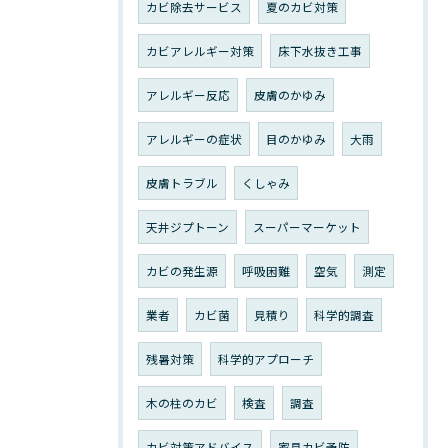
カビ除去サービス
夏のカビ対策
カビアレルギー対策
床下水抜き工事
アレルギー反応
皮膚のかゆみ
アレルギーの症状
目のかゆみ
大雨
皮膚トラブル
くしゃみ
天井ジプトーン
スーパーマーケット
カビの発生源
呼吸困難
空気
測定
業者
カビ菌
見積り
科学的調査
残暑対策
科学的アプローチ
木の柱のカビ
検査
調査
カビ対策アドバイス
家具カビ予防