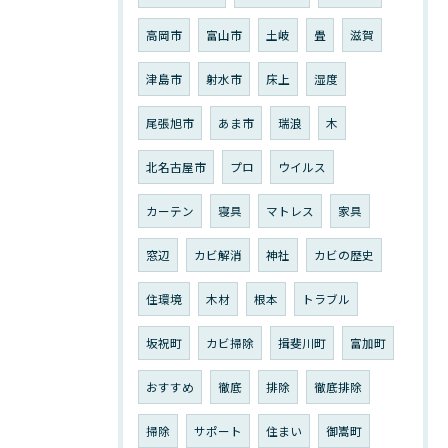
高岡市
富山市
土岐
畳
滋賀
津島市
射水市
床上
湿度
尾張旭市
あま市
瑞浪
木
北名古屋市
プロ
ウイルス
カーテン
寝具
マトレス
家具
窓辺
カビ解消
神社
カビの歴史
住環境
木材
根本
トラブル
坂祝町
カビ掃除
揖斐川町
富加町
おすすめ
徹底
排除
徹底排除
掃除
サポート
住まい
御嵩町