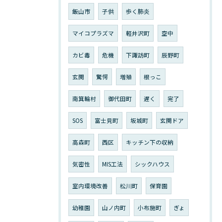
飯山市
子供
歩く肺炎
マイコプラズマ
軽井沢町
空中
カビ毒
危機
下諏訪町
辰野町
玄関
驚愕
増殖
根っこ
南箕輪村
御代田町
遅く
完了
SOS
富士見町
坂城町
玄関ドア
高森町
西区
キッチン下の収納
気密性
MIS工法
シックハウス
室内環境改善
松川町
保育園
幼稚園
山ノ内町
小布施町
ぎょ