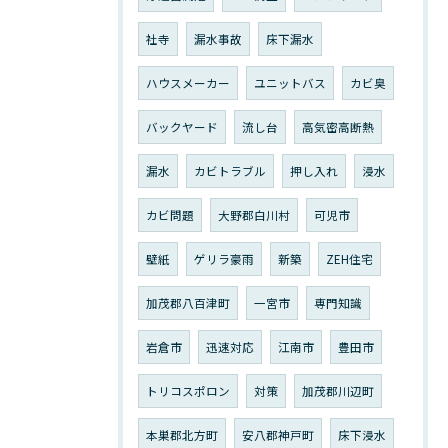
社寺
漏水事故
床下漏水
ハウスメーカー
ユニットバス
カビ臭
バックヤード
流し台
高気密高断熱
漏水
カビトラブル
押し入れ
浸水
カビ問題
大野郡白川村
可児市
壁紙
ゲリラ豪雨
新築
ZEH住宅
加茂郡八百津町
一宮市
専門知識
岩倉市
迅速対応
江南市
豊田市
トリコスポロン
対策
加茂郡川辺町
本巣郡北方町
安八郡神戸町
床下浸水