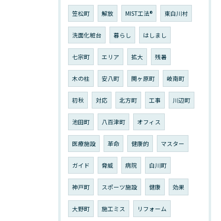
笠松町
解放
MIST工法®︎
東白川村
洗面化粧台
暮らし
はしまし
七宗町
エリア
拡大
残暑
木の柱
安八町
関ヶ原町
岐南町
初秋
対応
北方町
工事
川辺町
池田町
八百津町
オフィス
医療施設
革命
健康的
マスター
ガイド
脅威
病院
白川町
神戸町
スポーツ施設
健康
効果
大野町
施工ミス
リフォーム