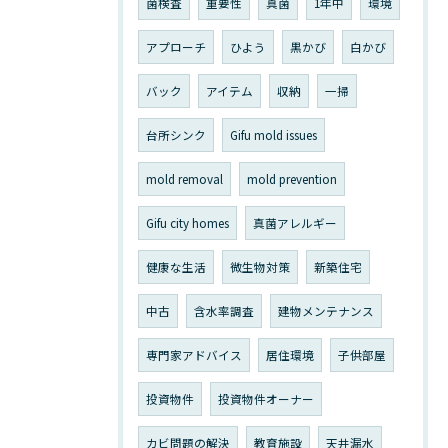
菌検査
重要性
真菌
1年中
環境
アプローチ
ひよう
黒かび
白かび
バック
アイテム
収納
一掃
台所シンク
Gifu mold issues
mold removal
mold prevention
Gifu city homes
真菌アレルギー
健康な生活
微生物対策
新築住宅
中古
含水率調査
建物メンテナンス
専門家アドバイス
居住環境
子供部屋
投資物件
投資物件オーナー
カビ問題の解決
教育施設
天井漏水