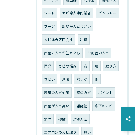
シート
カビ除去専門業者
パントリー
ブーツ
部屋がカビくさい
カビ除去専門会社
出費
部屋にカビが生えたら
お風呂のカビ
再発
カビの悩み
布
服
取り方
ひどい
洋服
バッグ
靴
部屋のカビ対策
壁のカビ
ポイント
部屋がカビ臭い
雑配管
床下のカビ
北陸
砂壁
対処方法
エアコンのカビ取り
臭い