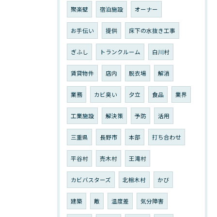
聚楽壁
宿泊施設
オーナー
お手伝い
提供
床下の水抜き工事
ぎふし
トランクルーム
白川村
賃貸物件
店内
脱衣場
解消
業務
カビ臭い
夕立
食品
業界
工業施設
解決策
予防
活用
三重県
長野市
本部
打ち合わせ
平谷村
売木村
王滝村
カビバスターズ
北相木村
かび
建築
敵
温度差
気分障害