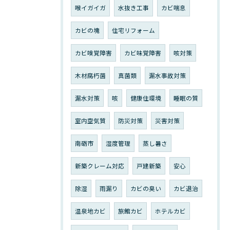
喉イガイガ
水抜き工事
カビ喘息
カビの塊
住宅リフォーム
カビ嗅覚障害
カビ味覚障害
咳対策
木材腐朽菌
真菌類
漏水事故対策
漏水対策
咳
健康住環境
睡眠の質
室内空気質
防災対策
災害対策
南砺市
湿度管理
蒸し暑さ
新築クレーム対応
戸建新築
安心
除湿
雨漏り
カビの臭い
カビ退治
温泉地カビ
旅館カビ
ホテルカビ