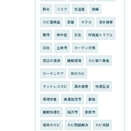
肺炎
リスク
気温差
頭痛
カビ菌検査
部屋
ホテル
浸水被害
関市
熱中症
天気
呼吸器トラブル
石柱
土岐市
カーテン対策
窓辺の清潔
睡眠環境
カビ取り業者
カーテンケア
床のカビ
マットレスカビ
漏水被害
快適生活
環境改善
美濃加茂市
最強
睡眠快適化
稲沢市
恵那市
寝具のカビ
カビ問題解決
カビ地獄