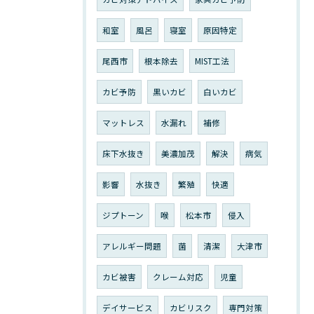
和室
風呂
寝室
原因特定
尾西市
根本除去
MIST工法
カビ予防
黒いカビ
白いカビ
マットレス
水漏れ
補修
床下水抜き
美濃加茂
解決
病気
影響
水抜き
繁殖
快適
ジプトーン
喉
松本市
侵入
アレルギー問題
菌
清潔
大津市
カビ被害
クレーム対応
児童
デイサービス
カビリスク
専門対策