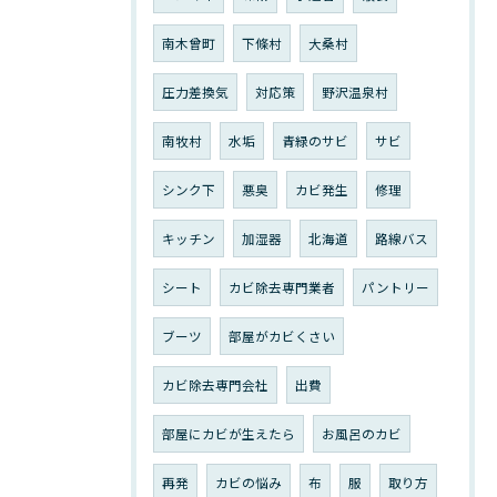
南木曾町
下條村
大桑村
圧力差換気
対応策
野沢温泉村
南牧村
水垢
青緑のサビ
サビ
シンク下
悪臭
カビ発生
修理
キッチン
加湿器
北海道
路線バス
シート
カビ除去専門業者
パントリー
ブーツ
部屋がカビくさい
カビ除去専門会社
出費
部屋にカビが生えたら
お風呂のカビ
再発
カビの悩み
布
服
取り方