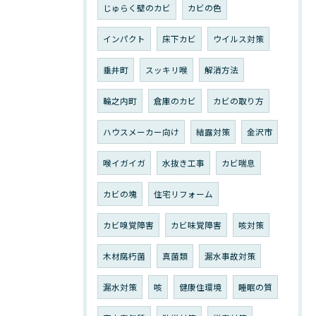
じゅらく壁のカビ
カビの色
インパクト
床下カビ
ウイルス対策
垂井町
スッキリ喉
解消方法
輪之内町
倉庫のカビ
カビの取り方
ハウスメーカー向け
結露対策
金沢市
喉イガイガ
水抜き工事
カビ喘息
カビの塊
住宅リフォーム
カビ嗅覚障害
カビ味覚障害
咳対策
木材腐朽菌
真菌類
漏水事故対策
漏水対策
咳
健康住環境
睡眠の質