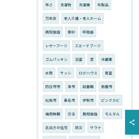
怖さ
洗濯物
洗濯機
布製品
万年床
老人介護・老人ホーム
病院施設
黄砂
呼吸器
レザーブーツ
スエードブーツ
ゴムパッキン
浴室
窓
冷蔵庫
水筒
サッシ
ログハウス
客室
四日市市
津市
図書館
鈴鹿市
松阪市
桑名市
伊勢市
ピンクカビ
梅雨時期
方法
商用施設
モルタル
北向きの住宅
防災
サウナ