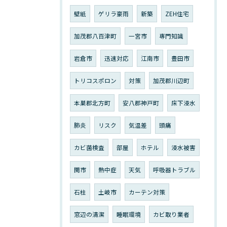
壁紙
ゲリラ豪雨
新築
ZEH住宅
加茂郡八百津町
一宮市
専門知識
岩倉市
迅速対応
江南市
豊田市
トリコスポロン
対策
加茂郡川辺町
本巣郡北方町
安八郡神戸町
床下浸水
肺炎
リスク
気温差
頭痛
カビ菌検査
部屋
ホテル
浸水被害
関市
熱中症
天気
呼吸器トラブル
石柱
土岐市
カーテン対策
窓辺の清潔
睡眠環境
カビ取り業者