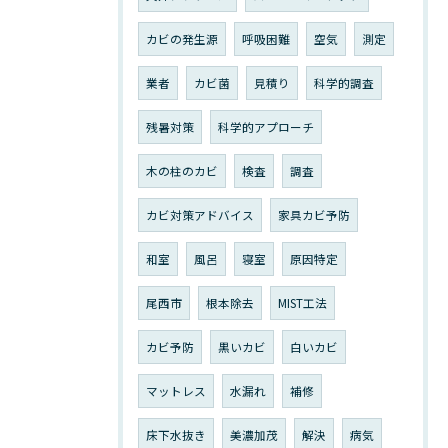
カビの発生源
呼吸困難
空気
測定
業者
カビ菌
見積り
科学的調査
残暑対策
科学的アプローチ
木の柱のカビ
検査
調査
カビ対策アドバイス
家具カビ予防
和室
風呂
寝室
原因特定
尾西市
根本除去
MIST工法
カビ予防
黒いカビ
白いカビ
マットレス
水漏れ
補修
床下水抜き
美濃加茂
解決
病気