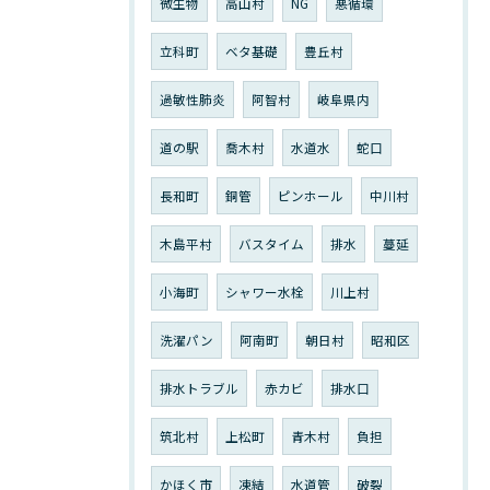
微生物
高山村
NG
悪循環
立科町
ベタ基礎
豊丘村
過敏性肺炎
阿智村
岐阜県内
道の駅
喬木村
水道水
蛇口
長和町
銅管
ピンホール
中川村
木島平村
バスタイム
排水
蔓延
小海町
シャワー水栓
川上村
洗濯パン
阿南町
朝日村
昭和区
排水トラブル
赤カビ
排水口
筑北村
上松町
青木村
負担
かほく市
凍結
水道管
破裂