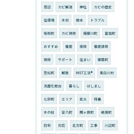
窓辺
カビ解消
神社
カビの歴史
住環境
木材
根本
トラブル
坂祝町
カビ掃除
揖斐川町
富加町
おすすめ
徹底
排除
徹底排除
掃除
サポート
住まい
御嵩町
笠松町
解放
MIST工法®︎
東白川村
洗面化粧台
暮らし
はしまし
七宗町
エリア
拡大
残暑
木の柱
安八町
関ヶ原町
岐南町
初秋
対応
北方町
工事
川辺町