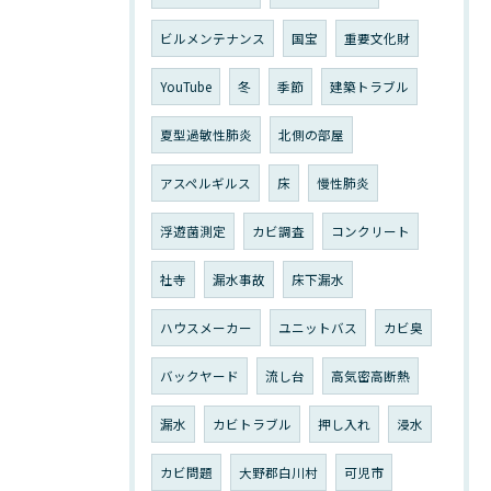
ビルメンテナンス
国宝
重要文化財
YouTube
冬
季節
建築トラブル
夏型過敏性肺炎
北側の部屋
アスペルギルス
床
慢性肺炎
浮遊菌測定
カビ調査
コンクリート
社寺
漏水事故
床下漏水
ハウスメーカー
ユニットバス
カビ臭
バックヤード
流し台
高気密高断熱
漏水
カビトラブル
押し入れ
浸水
カビ問題
大野郡白川村
可児市