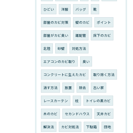
ひどい
洋服
バッグ
靴
部屋のカビ対策
壁のカビ
ポイント
部屋がカビ臭い
雑配管
床下のカビ
北陸
砂壁
対処方法
エアコンのカビ取り
臭い
コンクリートに生えたカビ
取り除く方法
消す方法
放置
除去
古い家
レースカーテン
枕
トイレの黒カビ
木のカビ
セカンドハウス
天井カビ
解決法
カビ対処法
下駄箱
団地