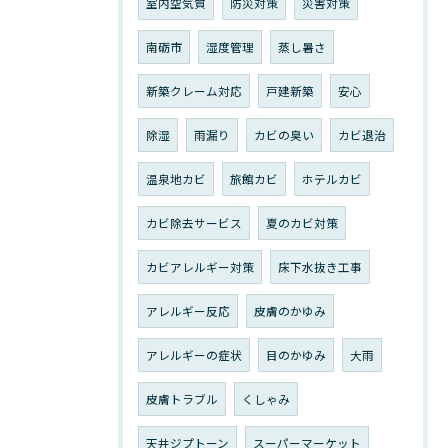
室内空気質
防災対策
災害対策
南砺市
湿度管理
蒸し暑さ
新築クレーム対応
戸建新築
安心
除湿
雨漏り
カビの臭い
カビ退治
温泉地カビ
旅館カビ
ホテルカビ
カビ除去サービス
夏のカビ対策
カビアレルギー対策
床下水抜き工事
アレルギー反応
皮膚のかゆみ
アレルギーの症状
目のかゆみ
大雨
皮膚トラブル
くしゃみ
天井ジプトーン
スーパーマーケット