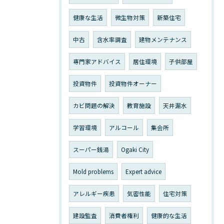
健康な生活
微生物対策
新築住宅
中古
含水率調査
建物メンテナンス
専門家アドバイス
居住環境
子供部屋
投資物件
投資物件オーナー
カビ問題の解決
教育施設
天井漏水
学習環境
アルコール
集会所
スーパー銭湯
Ogaki City
Mold problems
Expert advice
アレルギー疾患
気密性能
住宅対策
建設監査
消費者権利
健康的な生活