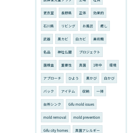
更衣室
長野県
正体
効果的
石川県
リビング
お風呂
癒し
武器
黒カビ
白カビ
美術館
名品
神社仏閣
プロジェクト
菌検査
重要性
真菌
1年中
環境
アプローチ
ひよう
黒かび
白かび
バック
アイテム
収納
一掃
台所シンク
Gifu mold issues
mold removal
mold prevention
Gifu city homes
真菌アレルギー