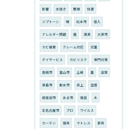
影響
水抜き
繁殖
快適
ジプトーン
喉
松本市
侵入
アレルギー問題
菌
清潔
大津市
カビ被害
クレーム対応
児童
デイサービス
カビリスク
専門対策
高岡市
富山市
土岐
畳
滋賀
津島市
射水市
床上
湿度
尾張旭市
あま市
瑞浪
木
北名古屋市
プロ
ウイルス
カーテン
寝具
マトレス
家具