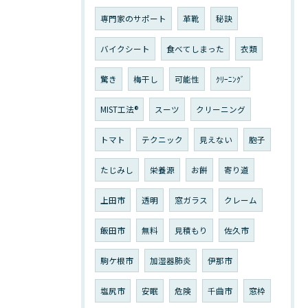
専門家のサポート
革靴
秘訣
バイクシート
食べてしまった
衣類
驚き
梅干し
可能性
ｸﾘｰﾆﾝｸﾞ
MIST工法®
スーツ
クリーニング
トマト
テクニック
見えない
胞子
たじみし
栄養源
お餅
寄り道
上田市
透明
窓ガラス
クレーム
飯田市
無料
見積もり
佐久市
駒ケ根市
加湿器肺炎
伊那市
塩尻市
安眠
危険
千曲市
窓枠