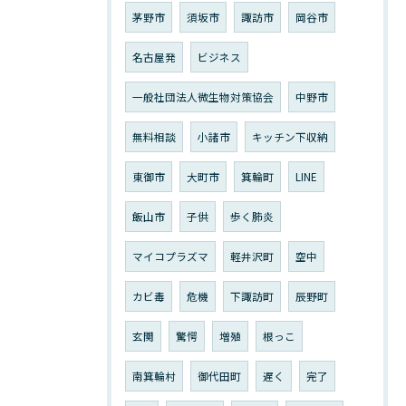
茅野市
須坂市
諏訪市
岡谷市
名古屋発
ビジネス
一般社団法人微生物対策協会
中野市
無料相談
小諸市
キッチン下収納
東御市
大町市
箕輪町
LINE
飯山市
子供
歩く肺炎
マイコプラズマ
軽井沢町
空中
カビ毒
危機
下諏訪町
辰野町
玄関
驚愕
増殖
根っこ
南箕輪村
御代田町
遅く
完了