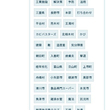
工業施設
解決策
予防
活用
三重県
長野市
本部
打ち合わせ
平谷村
売木村
王滝村
カビバスターズ
北相木村
かび
建築
敵
温度差
気分障害
朝日町
入善町
皮膚炎
撃退
経年劣化
富山県
立山町
上市町
舟橋村
小矢部市
砺波市
黒部市
滑川市
食品専門スーパー
氷見市
魚津市
雑排水管
魔法
託児所
放課後児童クラブ
工場
社員