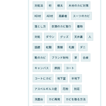
対処法
桁
根太
木材のカビ対策
KD材
AD材
高齢者
スーツのカビ
落とし方
衣類のカビ取り
着物
対処
ダウン
グッズ
天井裏
人
話題
紅麴
喪服
礼服
ダニ
靴のカビ
ブランド財布
革
合皮
キャンバス
原因
コート
コートにカビ
地下室
半地下
アスペルギルス症
花粉
別荘
洗面台
カビ再発
カビを取る方法