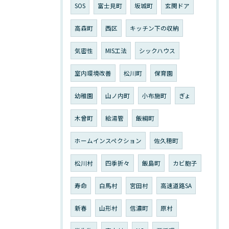
SOS
富士見町
坂城町
玄関ドア
高森町
西区
キッチン下の収納
気密性
MIS工法
シックハウス
室内環境改善
松川町
保育園
幼稚園
山ノ内町
小布施町
ぎょ
木曾町
給湯管
飯綱町
ホームインスペクション
佐久穂町
松川村
四季折々
飯島町
カビ胞子
寿命
白馬村
宮田村
高速道路SA
新春
山形村
信濃町
原村