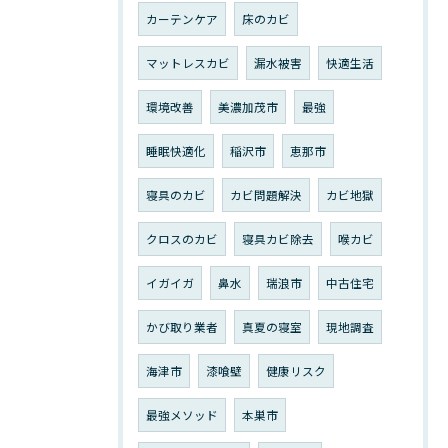
カーテンケア
床のカビ
マットレスカビ
漏水被害
快適生活
環境改善
美濃加茂市
最強
睡眠快適化
稲沢市
恵那市
寝具のカビ
カビ問題解決
カビ地獄
クロスのカビ
寝具カビ除去
喉カビ
イガイガ
鼻水
瑞浪市
中古住宅
かび取り業者
真夏の寝室
現地調査
海津市
漆喰壁
健康リスク
最強メソッド
本巣市