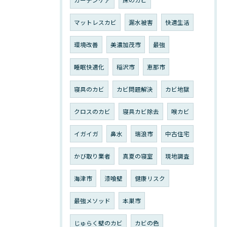
マットレスカビ
漏水被害
快適生活
環境改善
美濃加茂市
最強
睡眠快適化
稲沢市
恵那市
寝具のカビ
カビ問題解決
カビ地獄
クロスのカビ
寝具カビ除去
喉カビ
イガイガ
鼻水
瑞浪市
中古住宅
かび取り業者
真夏の寝室
現地調査
海津市
漆喰壁
健康リスク
最強メソッド
本巣市
じゅらく壁のカビ
カビの色