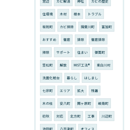
窓辺
カビ解消
神社
カビの歴史
住環境
木材
根本
トラブル
坂祝町
カビ掃除
揖斐川町
富加町
おすすめ
徹底
排除
徹底排除
掃除
サポート
住まい
御嵩町
笠松町
解放
MIST工法®︎
東白川村
洗面化粧台
暮らし
はしまし
七宗町
エリア
拡大
残暑
木の柱
安八町
関ヶ原町
岐南町
初秋
対応
北方町
工事
川辺町
池田町
八百津町
オフィス