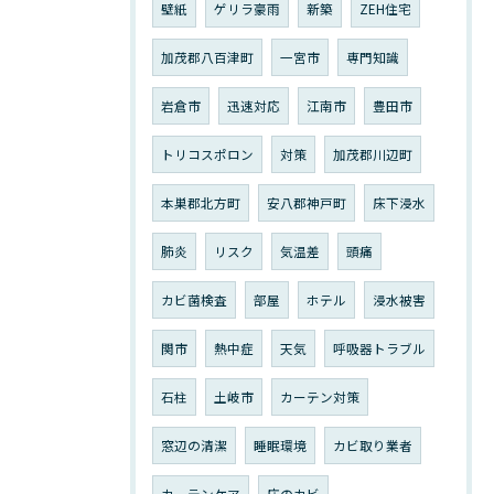
壁紙
ゲリラ豪雨
新築
ZEH住宅
加茂郡八百津町
一宮市
専門知識
岩倉市
迅速対応
江南市
豊田市
トリコスポロン
対策
加茂郡川辺町
本巣郡北方町
安八郡神戸町
床下浸水
肺炎
リスク
気温差
頭痛
カビ菌検査
部屋
ホテル
浸水被害
関市
熱中症
天気
呼吸器トラブル
石柱
土岐市
カーテン対策
窓辺の清潔
睡眠環境
カビ取り業者
カーテンケア
床のカビ