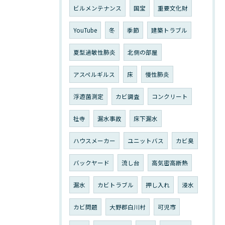
ビルメンテナンス
国宝
重要文化財
YouTube
冬
季節
建築トラブル
夏型過敏性肺炎
北側の部屋
アスペルギルス
床
慢性肺炎
浮遊菌測定
カビ調査
コンクリート
社寺
漏水事故
床下漏水
ハウスメーカー
ユニットバス
カビ臭
バックヤード
流し台
高気密高断熱
漏水
カビトラブル
押し入れ
浸水
カビ問題
大野郡白川村
可児市