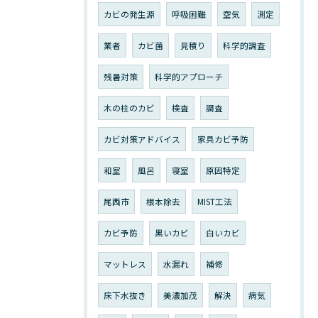
カビの発生源
呼吸困難
空気
測定
業者
カビ菌
見積り
科学的調査
残暑対策
科学的アプローチ
木の柱のカビ
検査
調査
カビ対策アドバイス
家具カビ予防
和室
風呂
寝室
原因特定
尾西市
根本除去
MIST工法
カビ予防
黒いカビ
白いカビ
マットレス
水漏れ
補修
床下水抜き
美濃加茂
解決
病気