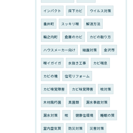
インパクト
床下カビ
ウイルス対策
垂井町
スッキリ喉
解消方法
輪之内町
倉庫のカビ
カビの取り方
ハウスメーカー向け
結露対策
金沢市
喉イガイガ
水抜き工事
カビ喘息
カビの塊
住宅リフォーム
カビ嗅覚障害
カビ味覚障害
咳対策
木材腐朽菌
真菌類
漏水事故対策
漏水対策
咳
健康住環境
睡眠の質
室内空気質
防災対策
災害対策