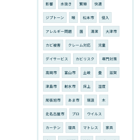
影響
水抜き
繁殖
快適
ジプトーン
喉
松本市
侵入
アレルギー問題
菌
清潔
大津市
カビ被害
クレーム対応
児童
デイサービス
カビリスク
専門対策
高岡市
富山市
土岐
畳
滋賀
津島市
射水市
床上
湿度
尾張旭市
あま市
瑞浪
木
北名古屋市
プロ
ウイルス
カーテン
寝具
マトレス
家具