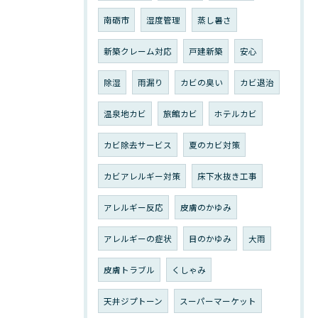
南砺市
湿度管理
蒸し暑さ
新築クレーム対応
戸建新築
安心
除湿
雨漏り
カビの臭い
カビ退治
温泉地カビ
旅館カビ
ホテルカビ
カビ除去サービス
夏のカビ対策
カビアレルギー対策
床下水抜き工事
アレルギー反応
皮膚のかゆみ
アレルギーの症状
目のかゆみ
大雨
皮膚トラブル
くしゃみ
天井ジプトーン
スーパーマーケット