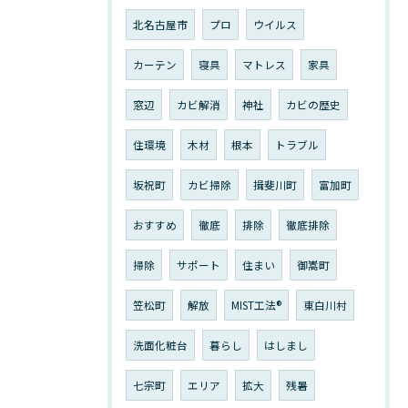
北名古屋市
プロ
ウイルス
カーテン
寝具
マトレス
家具
窓辺
カビ解消
神社
カビの歴史
住環境
木材
根本
トラブル
坂祝町
カビ掃除
揖斐川町
富加町
おすすめ
徹底
排除
徹底排除
掃除
サポート
住まい
御嵩町
笠松町
解放
MIST工法®︎
東白川村
洗面化粧台
暮らし
はしまし
七宗町
エリア
拡大
残暑