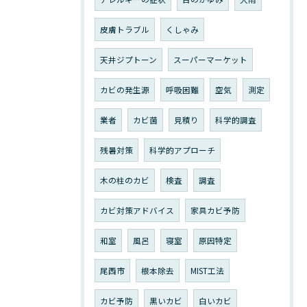
皮膚トラブル
くしゃみ
天井ジプトーン
スーパーマーケット
カビの発生源
呼吸困難
空気
測定
業者
カビ菌
見積り
科学的調査
残暑対策
科学的アプローチ
木の柱のカビ
検査
調査
カビ対策アドバイス
家具カビ予防
和室
風呂
寝室
原因特定
尾西市
根本除去
MIST工法
カビ予防
黒いカビ
白いカビ