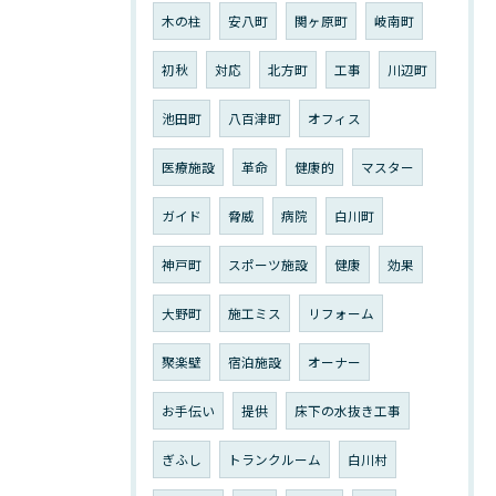
木の柱
安八町
関ヶ原町
岐南町
初秋
対応
北方町
工事
川辺町
池田町
八百津町
オフィス
医療施設
革命
健康的
マスター
ガイド
脅威
病院
白川町
神戸町
スポーツ施設
健康
効果
大野町
施工ミス
リフォーム
聚楽壁
宿泊施設
オーナー
お手伝い
提供
床下の水抜き工事
ぎふし
トランクルーム
白川村