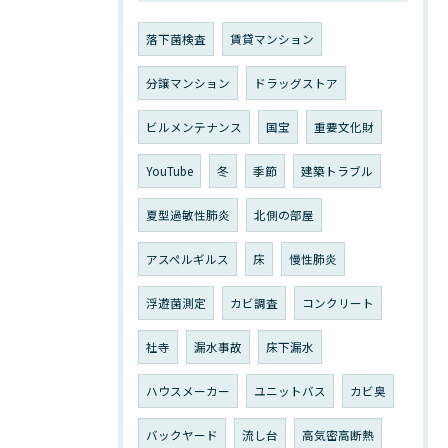
落下菌検査
賃貸マンション
分譲マンション
ドラッグストア
ビルメンテナンス
国宝
重要文化財
YouTube
冬
季節
建築トラブル
夏型過敏性肺炎
北側の部屋
アスペルギルス
床
慢性肺炎
浮遊菌測定
カビ調査
コンクリート
社寺
漏水事故
床下漏水
ハウスメーカー
ユニットバス
カビ臭
バックヤード
流し台
高気密高断熱