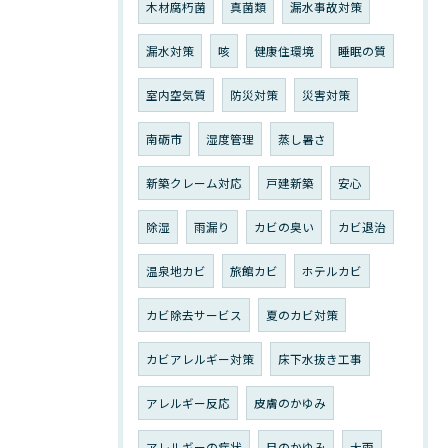
木材腐朽菌
真菌類
漏水事故対策
漏水対策
咳
健康住環境
睡眠の質
室内空気質
防災対策
災害対策
南砺市
湿度管理
蒸し暑さ
新築クレーム対応
戸建新築
安心
除湿
雨漏り
カビの臭い
カビ退治
温泉地カビ
旅館カビ
ホテルカビ
カビ除去サービス
夏のカビ対策
カビアレルギー対策
床下水抜き工事
アレルギー反応
皮膚のかゆみ
アレルギーの症状
目のかゆみ
大雨