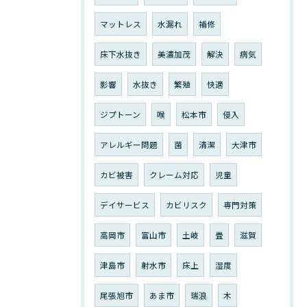
マットレス
水漏れ
補修
床下水抜き
美濃加茂
解決
病気
影響
水抜き
繁殖
快適
ジプトーン
喉
松本市
侵入
アレルギー問題
菌
清潔
大津市
カビ被害
クレーム対応
児童
デイサービス
カビリスク
専門対策
高岡市
富山市
土岐
畳
滋賀
津島市
射水市
床上
湿度
尾張旭市
あま市
瑞浪
木