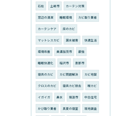
石柱
土岐市
カーテン対策
窓辺の清潔
睡眠環境
カビ取り業者
カーテンケア
床のカビ
マットレスカビ
漏水被害
快適生活
環境改善
美濃加茂市
最強
睡眠快適化
稲沢市
恵那市
寝具のカビ
カビ問題解決
カビ地獄
クロスのカビ
寝具カビ除去
喉カビ
イガイガ
鼻水
瑞浪市
中古住宅
かび取り業者
真夏の寝室
現地調査