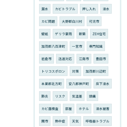
漏水
カビトラブル
押し入れ
浸水
カビ問題
大野郡白川村
可児市
壁紙
ゲリラ豪雨
新築
ZEH住宅
加茂郡八百津町
一宮市
専門知識
岩倉市
迅速対応
江南市
豊田市
トリコスポロン
対策
加茂郡川辺町
本巣郡北方町
安八郡神戸町
床下浸水
肺炎
リスク
気温差
頭痛
カビ菌検査
部屋
ホテル
浸水被害
関市
熱中症
天気
呼吸器トラブル