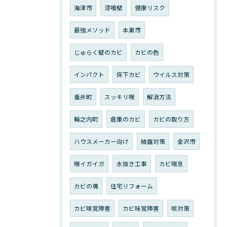
海津市
漆喰壁
健康リスク
最強メソッド
本巣市
じゅらく壁のカビ
カビの色
インパクト
床下カビ
ウイルス対策
垂井町
スッキリ喉
解消方法
輪之内町
倉庫のカビ
カビの取り方
ハウスメーカー向け
結露対策
金沢市
喉イガイガ
水抜き工事
カビ喘息
カビの塊
住宅リフォーム
カビ嗅覚障害
カビ味覚障害
咳対策