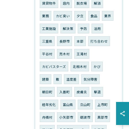
賃貸物件
店内
脱衣場
解消
業務
カビ臭い
夕立
食品
業界
工業施設
解決策
予防
活用
三重県
長野市
本部
打ち合わせ
平谷村
売木村
王滝村
カビバスターズ
北相木村
かび
建築
敵
温度差
気分障害
朝日町
入善町
皮膚炎
撃退
経年劣化
富山県
立山町
上市町
舟橋村
小矢部市
砺波市
黒部市