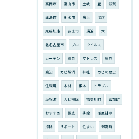
高岡市
富山市
土岐
畳
滋賀
津島市
射水市
床上
湿度
尾張旭市
あま市
瑞浪
木
北名古屋市
プロ
ウイルス
カーテン
寝具
マトレス
家具
窓辺
カビ解消
神社
カビの歴史
住環境
木材
根本
トラブル
坂祝町
カビ掃除
揖斐川町
富加町
おすすめ
徹底
排除
徹底排除
掃除
サポート
住まい
御嵩町