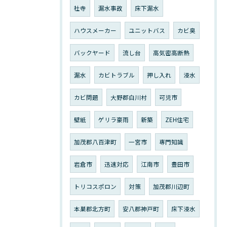
社寺
漏水事故
床下漏水
ハウスメーカー
ユニットバス
カビ臭
バックヤード
流し台
高気密高断熱
漏水
カビトラブル
押し入れ
浸水
カビ問題
大野郡白川村
可児市
壁紙
ゲリラ豪雨
新築
ZEH住宅
加茂郡八百津町
一宮市
専門知識
岩倉市
迅速対応
江南市
豊田市
トリコスポロン
対策
加茂郡川辺町
本巣郡北方町
安八郡神戸町
床下浸水