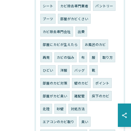
シート
カビ除去専門業者
パントリー
ブーツ
部屋がカビくさい
カビ除去専門会社
出費
部屋にカビが生えたら
お風呂のカビ
再発
カビの悩み
布
服
取り方
ひどい
洋服
バッグ
靴
部屋のカビ対策
壁のカビ
ポイント
部屋がカビ臭い
雑配管
床下のカビ
北陸
砂壁
対処方法
エアコンのカビ取り
臭い