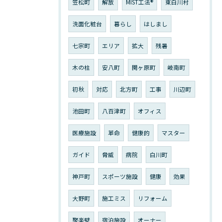
笠松町
解放
MIST工法®︎
東白川村
洗面化粧台
暮らし
はしまし
七宗町
エリア
拡大
残暑
木の柱
安八町
関ヶ原町
岐南町
初秋
対応
北方町
工事
川辺町
池田町
八百津町
オフィス
医療施設
革命
健康的
マスター
ガイド
脅威
病院
白川町
神戸町
スポーツ施設
健康
効果
大野町
施工ミス
リフォーム
聚楽壁
宿泊施設
オーナー