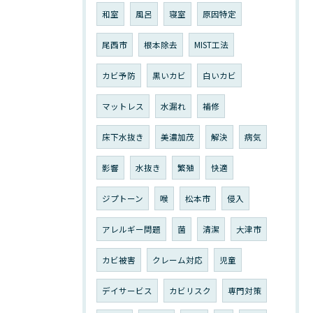
和室
風呂
寝室
原因特定
尾西市
根本除去
MIST工法
カビ予防
黒いカビ
白いカビ
マットレス
水漏れ
補修
床下水抜き
美濃加茂
解決
病気
影響
水抜き
繁殖
快適
ジプトーン
喉
松本市
侵入
アレルギー問題
菌
清潔
大津市
カビ被害
クレーム対応
児童
デイサービス
カビリスク
専門対策