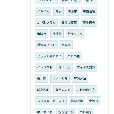
イガイガ
鼻水
瑞浪市
中古住宅
かび取り業者
真夏の寝室
現地調査
海津市
漆喰壁
健康リスク
最強メソッド
本巣市
じゅらく壁のカビ
カビの色
インパクト
床下カビ
ウイルス対策
垂井町
スッキリ喉
解消方法
輪之内町
倉庫のカビ
カビの取り方
ハウスメーカー向け
結露対策
金沢市
喉イガイガ
水抜き工事
カビ喘息