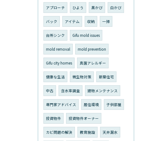
アプローチ
ひよう
黒かび
白かび
バック
アイテム
収納
一掃
台所シンク
Gifu mold issues
mold removal
mold prevention
Gifu city homes
真菌アレルギー
健康な生活
微生物対策
新築住宅
中古
含水率調査
建物メンテナンス
専門家アドバイス
居住環境
子供部屋
投資物件
投資物件オーナー
カビ問題の解決
教育施設
天井漏水