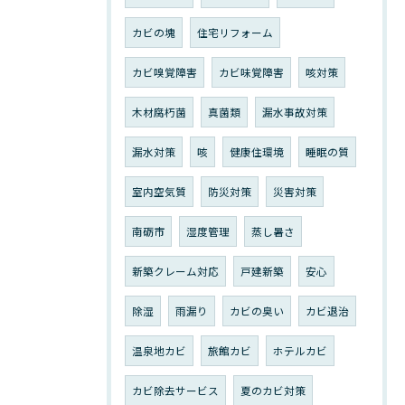
カビの塊
住宅リフォーム
カビ嗅覚障害
カビ味覚障害
咳対策
木材腐朽菌
真菌類
漏水事故対策
漏水対策
咳
健康住環境
睡眠の質
室内空気質
防災対策
災害対策
南砺市
湿度管理
蒸し暑さ
新築クレーム対応
戸建新築
安心
除湿
雨漏り
カビの臭い
カビ退治
温泉地カビ
旅館カビ
ホテルカビ
カビ除去サービス
夏のカビ対策