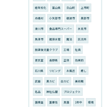
経年劣化
富山県
立山町
上市町
舟橋村
小矢部市
砺波市
黒部市
滑川市
食品専門スーパー
氷見市
魚津市
雑排水管
魔法
託児所
放課後児童クラブ
工場
社員
更衣室
長野県
正体
効果的
石川県
リビング
お風呂
癒し
武器
黒カビ
白カビ
美術館
名品
神社仏閣
プロジェクト
菌検査
重要性
真菌
1年中
環境