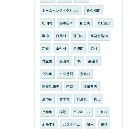
ホームインスペクション
佐久穂町
松川村
四季折々
飯島町
カビ胞子
寿命
白馬村
宮田村
高速道路SA
新春
山形村
信濃町
原村
微生物
高山村
NG
悪循環
立科町
ベタ基礎
豊丘村
過敏性肺炎
阿智村
岐阜県内
道の駅
喬木村
水道水
蛇口
長和町
銅管
ピンホール
中川村
木島平村
バスタイム
排水
蔓延