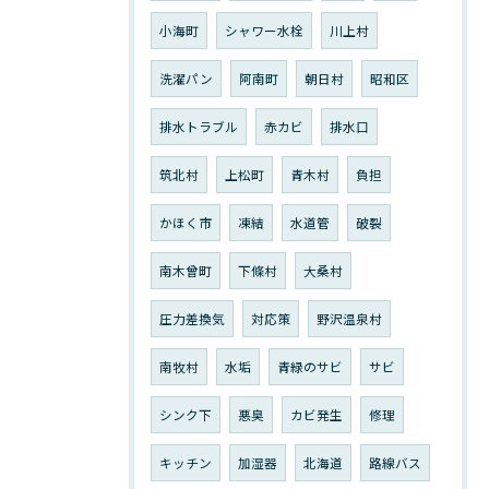
小海町
シャワー水栓
川上村
洗濯パン
阿南町
朝日村
昭和区
排水トラブル
赤カビ
排水口
筑北村
上松町
青木村
負担
かほく市
凍結
水道管
破裂
南木曾町
下條村
大桑村
圧力差換気
対応策
野沢温泉村
南牧村
水垢
青緑のサビ
サビ
シンク下
悪臭
カビ発生
修理
キッチン
加湿器
北海道
路線バス