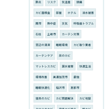
肺炎
リスク
気温差
頭痛
カビ菌検査
部屋
ホテル
浸水被害
関市
熱中症
天気
呼吸器トラブル
石柱
土岐市
カーテン対策
窓辺の清潔
睡眠環境
カビ取り業者
カーテンケア
床のカビ
マットレスカビ
漏水被害
快適生活
環境改善
美濃加茂市
最強
睡眠快適化
稲沢市
恵那市
寝具のカビ
カビ問題解決
カビ地獄
クロスのカビ
寝具カビ除去
喉カビ