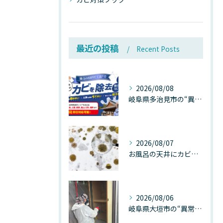
最近の投稿
Recent Posts
2026/08/08
岐阜県多治見市の“異常な高温”が建物内部を破壊する──深層カビが急増する危険な温度差の正体
2026/08/07
お風呂の天井にカビが生えたら要注意！2026年8月の猛暑・高湿度で急増する浴室カビの原因と正しい対策
2026/08/06
岐阜県大垣市の“異常に高い気温”が建物内部を腐らせる──深層カビが爆発的に増える本当の理由