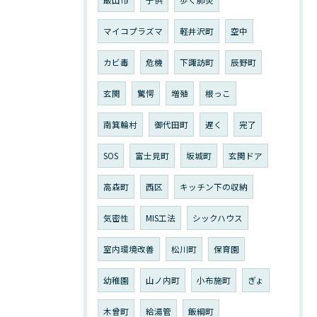
マイコプラズマ
軽井沢町
空中
カビ毒
危機
下諏訪町
辰野町
玄関
驚愕
増殖
根っこ
南箕輪村
御代田町
遅く
完了
SOS
富士見町
坂城町
玄関ドア
高森町
西区
キッチン下の収納
気密性
MIS工法
シックハウス
室内環境改善
松川町
保育園
幼稚園
山ノ内町
小布施町
ぎょ
木曾町
給湯管
飯綱町