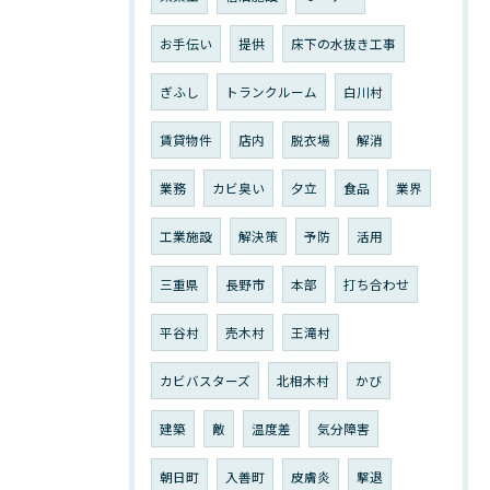
お手伝い
提供
床下の水抜き工事
ぎふし
トランクルーム
白川村
賃貸物件
店内
脱衣場
解消
業務
カビ臭い
夕立
食品
業界
工業施設
解決策
予防
活用
三重県
長野市
本部
打ち合わせ
平谷村
売木村
王滝村
カビバスターズ
北相木村
かび
建築
敵
温度差
気分障害
朝日町
入善町
皮膚炎
撃退