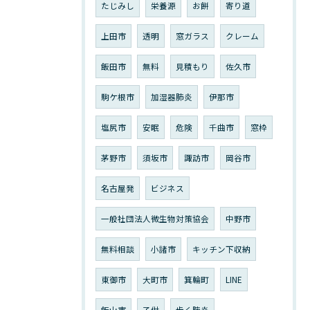
たじみし
栄養源
お餅
寄り道
上田市
透明
窓ガラス
クレーム
飯田市
無料
見積もり
佐久市
駒ケ根市
加湿器肺炎
伊那市
塩尻市
安眠
危険
千曲市
窓枠
茅野市
須坂市
諏訪市
岡谷市
名古屋発
ビジネス
一般社団法人微生物対策協会
中野市
無料相談
小諸市
キッチン下収納
東御市
大町市
箕輪町
LINE
飯山市
子供
歩く肺炎