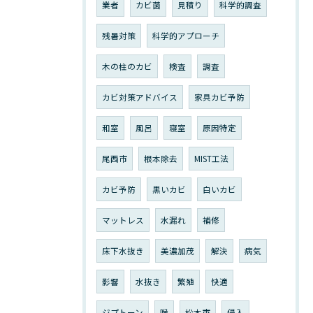
業者
カビ菌
見積り
科学的調査
残暑対策
科学的アプローチ
木の柱のカビ
検査
調査
カビ対策アドバイス
家具カビ予防
和室
風呂
寝室
原因特定
尾西市
根本除去
MIST工法
カビ予防
黒いカビ
白いカビ
マットレス
水漏れ
補修
床下水抜き
美濃加茂
解決
病気
影響
水抜き
繁殖
快適
ジプトーン
喉
松本市
侵入