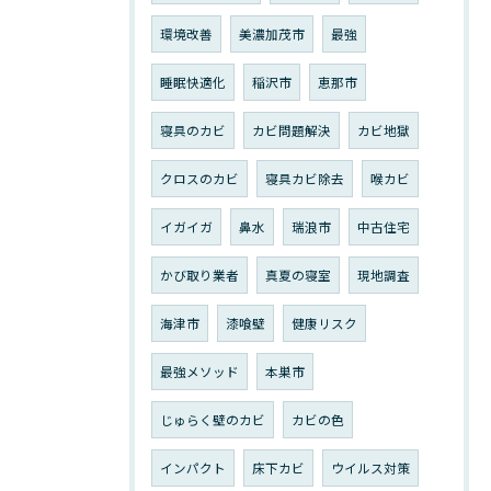
環境改善
美濃加茂市
最強
睡眠快適化
稲沢市
恵那市
寝具のカビ
カビ問題解決
カビ地獄
クロスのカビ
寝具カビ除去
喉カビ
イガイガ
鼻水
瑞浪市
中古住宅
かび取り業者
真夏の寝室
現地調査
海津市
漆喰壁
健康リスク
最強メソッド
本巣市
じゅらく壁のカビ
カビの色
インパクト
床下カビ
ウイルス対策