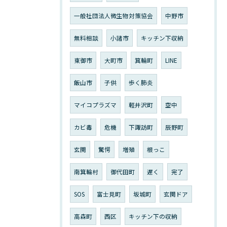
一般社団法人微生物対策協会
中野市
無料相談
小諸市
キッチン下収納
東御市
大町市
箕輪町
LINE
飯山市
子供
歩く肺炎
マイコプラズマ
軽井沢町
空中
カビ毒
危機
下諏訪町
辰野町
玄関
驚愕
増殖
根っこ
南箕輪村
御代田町
遅く
完了
SOS
富士見町
坂城町
玄関ドア
高森町
西区
キッチン下の収納