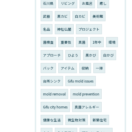
石川県
リビング
お風呂
癒し
武器
黒カビ
白カビ
美術館
名品
神社仏閣
プロジェクト
菌検査
重要性
真菌
1年中
環境
アプローチ
ひよう
黒かび
白かび
バック
アイテム
収納
一掃
台所シンク
Gifu mold issues
mold removal
mold prevention
Gifu city homes
真菌アレルギー
健康な生活
微生物対策
新築住宅