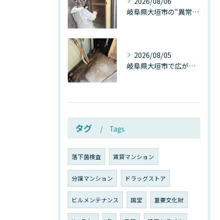
2026/08/06
岐阜県大垣市の“異常に高い気温”が建物内部を腐らせる──深層カビが爆発的に増える本当の理由
2026/08/05
岐阜県大垣市で広がる“深層カビ汚染”──なぜ除カビが必要なのか、建物内部で起きている見えない危機
タグ
Tags
落下菌検査
賃貸マンション
分譲マンション
ドラッグストア
ビルメンテナンス
国宝
重要文化財