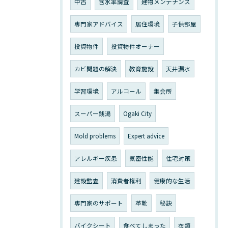
中古
含水率調査
建物メンテナンス
専門家アドバイス
居住環境
子供部屋
投資物件
投資物件オーナー
カビ問題の解決
教育施設
天井漏水
学習環境
アルコール
集会所
スーパー銭湯
Ogaki City
Mold problems
Expert advice
アレルギー疾患
気密性能
住宅対策
建設監査
消費者権利
健康的な生活
専門家のサポート
革靴
秘訣
バイクシート
食べてしまった
衣類