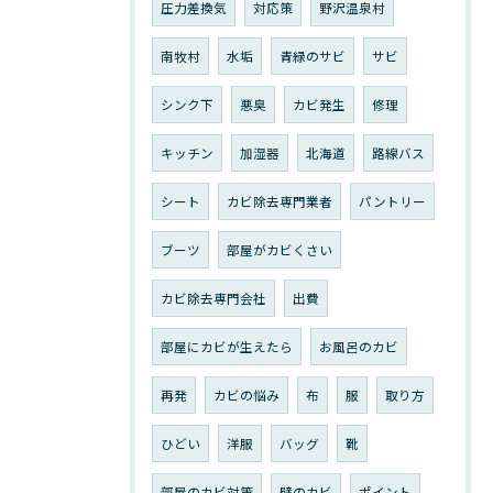
圧力差換気
対応策
野沢温泉村
南牧村
水垢
青緑のサビ
サビ
シンク下
悪臭
カビ発生
修理
キッチン
加湿器
北海道
路線バス
シート
カビ除去専門業者
パントリー
ブーツ
部屋がカビくさい
カビ除去専門会社
出費
部屋にカビが生えたら
お風呂のカビ
再発
カビの悩み
布
服
取り方
ひどい
洋服
バッグ
靴
部屋のカビ対策
壁のカビ
ポイント