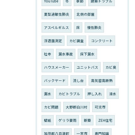
YouTube
冬
季節
建築トラブル
夏型過敏性肺炎
北側の部屋
アスペルギルス
床
慢性肺炎
浮遊菌測定
カビ調査
コンクリート
社寺
漏水事故
床下漏水
ハウスメーカー
ユニットバス
カビ臭
バックヤード
流し台
高気密高断熱
漏水
カビトラブル
押し入れ
浸水
カビ問題
大野郡白川村
可児市
壁紙
ゲリラ豪雨
新築
ZEH住宅
加茂郡八百津町
一宮市
専門知識