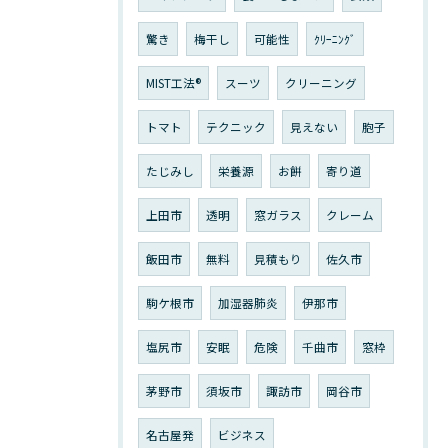
驚き
梅干し
可能性
ｸﾘｰﾆﾝｸﾞ
MIST工法®
スーツ
クリーニング
トマト
テクニック
見えない
胞子
たじみし
栄養源
お餅
寄り道
上田市
透明
窓ガラス
クレーム
飯田市
無料
見積もり
佐久市
駒ケ根市
加湿器肺炎
伊那市
塩尻市
安眠
危険
千曲市
窓枠
茅野市
須坂市
諏訪市
岡谷市
名古屋発
ビジネス