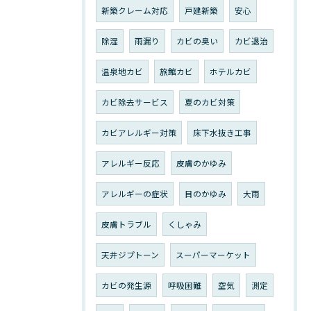
新築クレーム対応
戸建新築
安心
除湿
雨漏り
カビの臭い
カビ退治
温泉地カビ
旅館カビ
ホテルカビ
カビ除去サービス
夏のカビ対策
カビアレルギー対策
床下水抜き工事
アレルギー反応
皮膚のかゆみ
アレルギーの症状
目のかゆみ
大雨
皮膚トラブル
くしゃみ
天井ジプトーン
スーパーマーケット
カビの発生源
呼吸困難
空気
測定