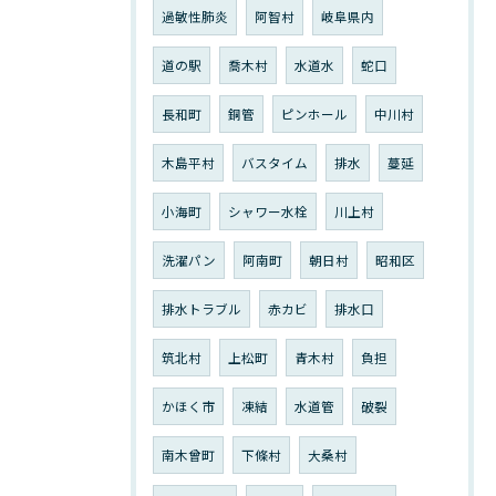
過敏性肺炎
阿智村
岐阜県内
道の駅
喬木村
水道水
蛇口
長和町
銅管
ピンホール
中川村
木島平村
バスタイム
排水
蔓延
小海町
シャワー水栓
川上村
洗濯パン
阿南町
朝日村
昭和区
排水トラブル
赤カビ
排水口
筑北村
上松町
青木村
負担
かほく市
凍結
水道管
破裂
南木曾町
下條村
大桑村