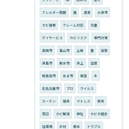
アレルギー問題
菌
清潔
大津市
カビ被害
クレーム対応
児童
デイサービス
カビリスク
専門対策
高岡市
富山市
土岐
畳
滋賀
津島市
射水市
床上
湿度
尾張旭市
あま市
瑞浪
木
北名古屋市
プロ
ウイルス
カーテン
寝具
マトレス
家具
窓辺
カビ解消
神社
カビの歴史
住環境
木材
根本
トラブル