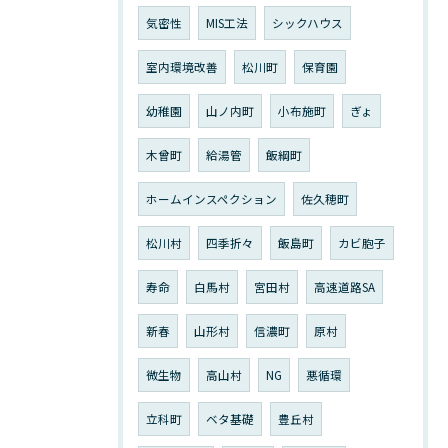
気密性
MIS工法
シックハウス
室内環境改善
松川町
保育園
幼稚園
山ノ内町
小布施町
ぎょ
木曾町
給湯管
飯綱町
ホームインスペクション
佐久穂町
松川村
四季折々
飯島町
カビ胞子
寿命
白馬村
宮田村
高速道路SA
新春
山形村
信濃町
原村
微生物
高山村
NG
悪循環
立科町
ベタ基礎
豊丘村