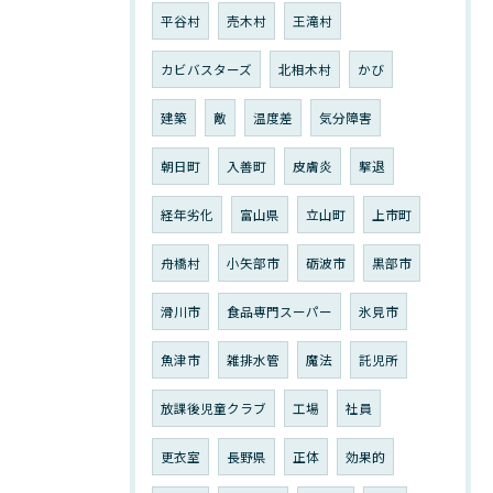
平谷村
売木村
王滝村
カビバスターズ
北相木村
かび
建築
敵
温度差
気分障害
朝日町
入善町
皮膚炎
撃退
経年劣化
富山県
立山町
上市町
舟橋村
小矢部市
砺波市
黒部市
滑川市
食品専門スーパー
氷見市
魚津市
雑排水管
魔法
託児所
放課後児童クラブ
工場
社員
更衣室
長野県
正体
効果的