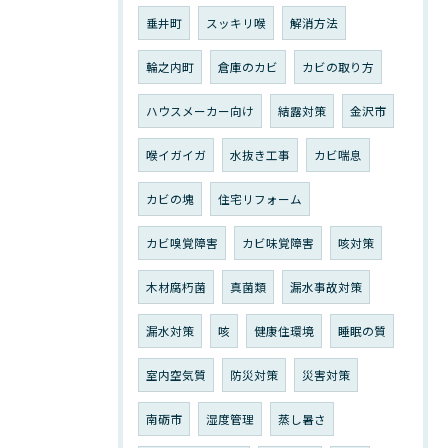
垂井町
スッキリ喉
解消方法
輪之内町
倉庫のカビ
カビの取り方
ハウスメーカー向け
結露対策
金沢市
喉イガイガ
水抜き工事
カビ喘息
カビの塊
住宅リフォーム
カビ嗅覚障害
カビ味覚障害
咳対策
木材腐朽菌
真菌類
漏水事故対策
漏水対策
咳
健康住環境
睡眠の質
室内空気質
防災対策
災害対策
南砺市
湿度管理
蒸し暑さ