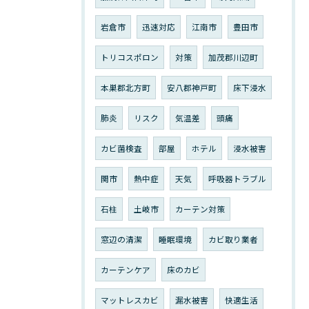
岩倉市
迅速対応
江南市
豊田市
トリコスポロン
対策
加茂郡川辺町
本巣郡北方町
安八郡神戸町
床下浸水
肺炎
リスク
気温差
頭痛
カビ菌検査
部屋
ホテル
浸水被害
関市
熱中症
天気
呼吸器トラブル
石柱
土岐市
カーテン対策
窓辺の清潔
睡眠環境
カビ取り業者
カーテンケア
床のカビ
マットレスカビ
漏水被害
快適生活