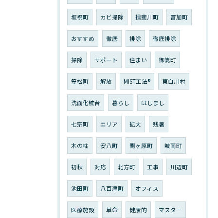
坂祝町
カビ掃除
揖斐川町
富加町
おすすめ
徹底
排除
徹底排除
掃除
サポート
住まい
御嵩町
笠松町
解放
MIST工法®︎
東白川村
洗面化粧台
暮らし
はしまし
七宗町
エリア
拡大
残暑
木の柱
安八町
関ヶ原町
岐南町
初秋
対応
北方町
工事
川辺町
池田町
八百津町
オフィス
医療施設
革命
健康的
マスター