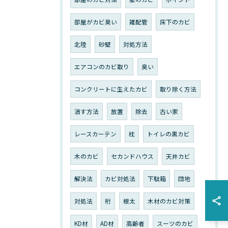
部屋がカビ臭い
雑配管
床下のカビ
北陸
砂壁
対処方法
エアコンのカビ取り
臭い
コンクリートに生えたカビ
取り除く方法
消す方法
放置
除去
古い家
レースカーテン
枕
トイレの黒カビ
木のカビ
セカンドハウス
天井カビ
解決法
カビ対処法
下駄箱
団地
対処法
桁
根太
木材のカビ対策
KD材
AD材
高齢者
スーツのカビ