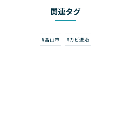
関連タグ
#富山市
#カビ退治