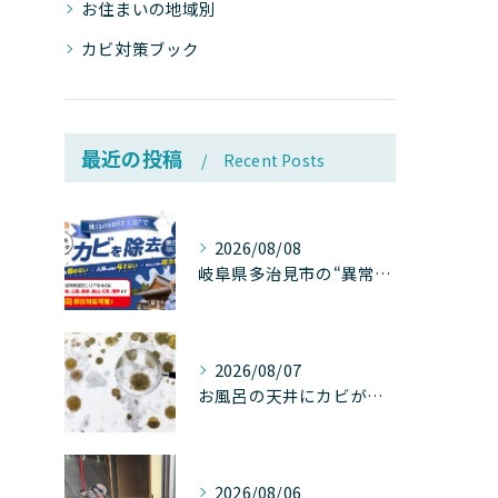
お住まいの地域別
カビ対策ブック
最近の投稿
Recent Posts
2026/08/08
岐阜県多治見市の“異常な高温”が建物内部を破壊する──深層カビが急増する危険な温度差の正体
2026/08/07
お風呂の天井にカビが生えたら要注意！2026年8月の猛暑・高湿度で急増する浴室カビの原因と正しい対策
2026/08/06