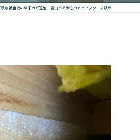
下浸水被害後の床下カビ退治｜富山市で安心のカビバスターズ岐阜