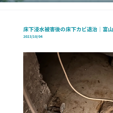
床下浸水被害後の床下カビ退治｜富
2023/10/04