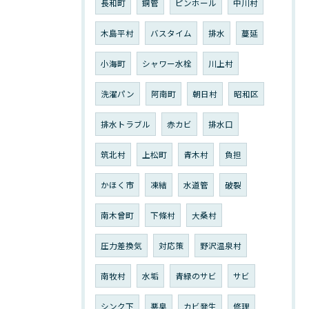
長和町
銅管
ピンホール
中川村
木島平村
バスタイム
排水
蔓延
小海町
シャワー水栓
川上村
洗濯パン
阿南町
朝日村
昭和区
排水トラブル
赤カビ
排水口
筑北村
上松町
青木村
負担
かほく市
凍結
水道管
破裂
南木曾町
下條村
大桑村
圧力差換気
対応策
野沢温泉村
南牧村
水垢
青緑のサビ
サビ
シンク下
悪臭
カビ発生
修理