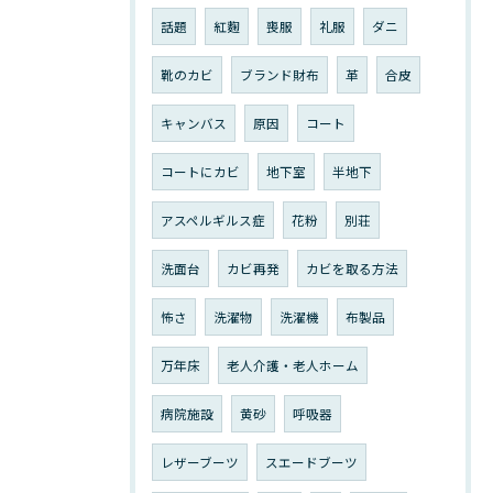
話題
紅麴
喪服
礼服
ダニ
靴のカビ
ブランド財布
革
合皮
キャンバス
原因
コート
コートにカビ
地下室
半地下
アスペルギルス症
花粉
別荘
洗面台
カビ再発
カビを取る方法
怖さ
洗濯物
洗濯機
布製品
万年床
老人介護・老人ホーム
病院施設
黄砂
呼吸器
レザーブーツ
スエードブーツ