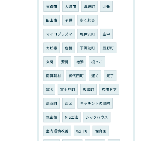
東御市
大町市
箕輪町
LINE
飯山市
子供
歩く肺炎
マイコプラズマ
軽井沢町
空中
カビ毒
危機
下諏訪町
辰野町
玄関
驚愕
増殖
根っこ
南箕輪村
御代田町
遅く
完了
SOS
富士見町
坂城町
玄関ドア
高森町
西区
キッチン下の収納
気密性
MIS工法
シックハウス
室内環境改善
松川町
保育園