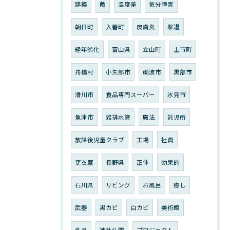
建築
敵
温度差
気分障害
朝日町
入善町
皮膚炎
撃退
経年劣化
富山県
立山町
上市町
舟橋村
小矢部市
砺波市
黒部市
滑川市
食品専門スーパー
氷見市
魚津市
雑排水管
魔法
託児所
放課後児童クラブ
工場
社員
更衣室
長野県
正体
効果的
石川県
リビング
お風呂
癒し
武器
黒カビ
白カビ
美術館