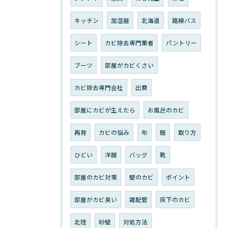
キッチン
加湿器
北海道
路線バス
シート
カビ除去専門業者
パントリー
ブーツ
部屋がカビくさい
カビ除去専門会社
出費
部屋にカビが生えたら
お風呂のカビ
再発
カビの悩み
布
服
取り方
ひどい
洋服
バッグ
靴
部屋のカビ対策
壁のカビ
ポイント
部屋がカビ臭い
雑配管
床下のカビ
北陸
砂壁
対処方法