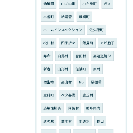
幼稚園
山ノ内町
小布施町
ぎょ
木曾町
給湯管
飯綱町
ホームインスペクション
佐久穂町
松川村
四季折々
飯島町
カビ胞子
寿命
白馬村
宮田村
高速道路SA
新春
山形村
信濃町
原村
微生物
高山村
NG
悪循環
立科町
ベタ基礎
豊丘村
過敏性肺炎
阿智村
岐阜県内
道の駅
喬木村
水道水
蛇口