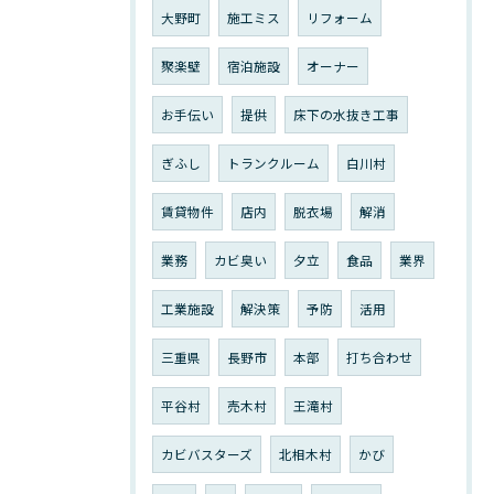
大野町
施工ミス
リフォーム
聚楽壁
宿泊施設
オーナー
お手伝い
提供
床下の水抜き工事
ぎふし
トランクルーム
白川村
賃貸物件
店内
脱衣場
解消
業務
カビ臭い
夕立
食品
業界
工業施設
解決策
予防
活用
三重県
長野市
本部
打ち合わせ
平谷村
売木村
王滝村
カビバスターズ
北相木村
かび