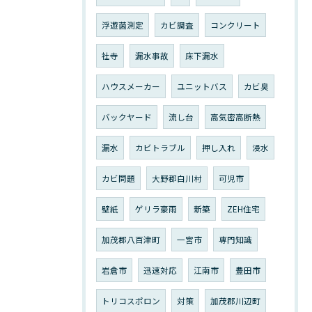
浮遊菌測定
カビ調査
コンクリート
社寺
漏水事故
床下漏水
ハウスメーカー
ユニットバス
カビ臭
バックヤード
流し台
高気密高断熱
漏水
カビトラブル
押し入れ
浸水
カビ問題
大野郡白川村
可児市
壁紙
ゲリラ豪雨
新築
ZEH住宅
加茂郡八百津町
一宮市
専門知識
岩倉市
迅速対応
江南市
豊田市
トリコスポロン
対策
加茂郡川辺町