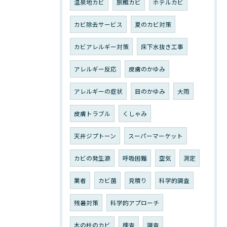
温泉地カビ
旅館カビ
ホテルカビ
カビ除去サービス
夏のカビ対策
カビアレルギー対策
床下水抜き工事
アレルギー反応
皮膚のかゆみ
アレルギーの症状
目のかゆみ
大雨
皮膚トラブル
くしゃみ
天井ジプトーン
スーパーマーケット
カビの発生源
呼吸困難
空気
測定
業者
カビ菌
見積り
科学的調査
残暑対策
科学的アプローチ
木の柱のカビ
検査
調査