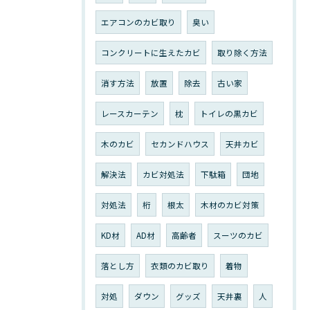
エアコンのカビ取り
臭い
コンクリートに生えたカビ
取り除く方法
消す方法
放置
除去
古い家
レースカーテン
枕
トイレの黒カビ
木のカビ
セカンドハウス
天井カビ
解決法
カビ対処法
下駄箱
団地
対処法
桁
根太
木材のカビ対策
KD材
AD材
高齢者
スーツのカビ
落とし方
衣類のカビ取り
着物
対処
ダウン
グッズ
天井裏
人