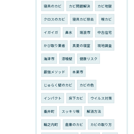
寝具のカビ
カビ問題解決
カビ地獄
クロスのカビ
寝具カビ除去
喉カビ
イガイガ
鼻水
瑞浪市
中古住宅
かび取り業者
真夏の寝室
現地調査
海津市
漆喰壁
健康リスク
最強メソッド
本巣市
じゅらく壁のカビ
カビの色
インパクト
床下カビ
ウイルス対策
垂井町
スッキリ喉
解消方法
輪之内町
倉庫のカビ
カビの取り方