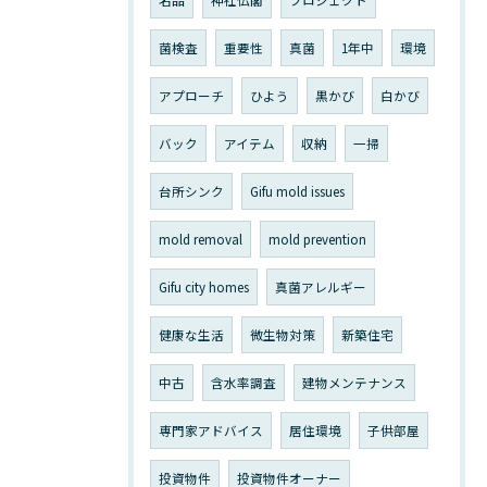
名品
神社仏閣
プロジェクト
菌検査
重要性
真菌
1年中
環境
アプローチ
ひよう
黒かび
白かび
バック
アイテム
収納
一掃
台所シンク
Gifu mold issues
mold removal
mold prevention
Gifu city homes
真菌アレルギー
健康な生活
微生物対策
新築住宅
中古
含水率調査
建物メンテナンス
専門家アドバイス
居住環境
子供部屋
投資物件
投資物件オーナー