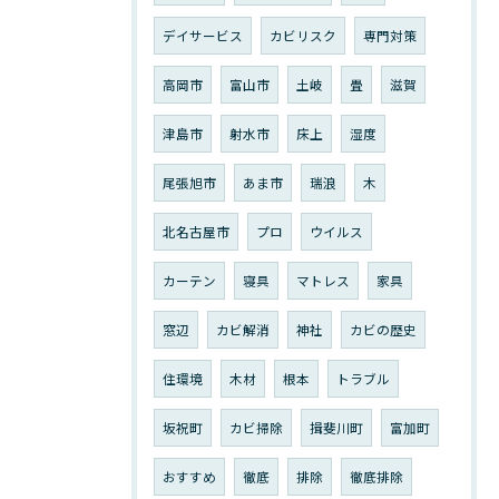
デイサービス
カビリスク
専門対策
高岡市
富山市
土岐
畳
滋賀
津島市
射水市
床上
湿度
尾張旭市
あま市
瑞浪
木
北名古屋市
プロ
ウイルス
カーテン
寝具
マトレス
家具
窓辺
カビ解消
神社
カビの歴史
住環境
木材
根本
トラブル
坂祝町
カビ掃除
揖斐川町
富加町
おすすめ
徹底
排除
徹底排除