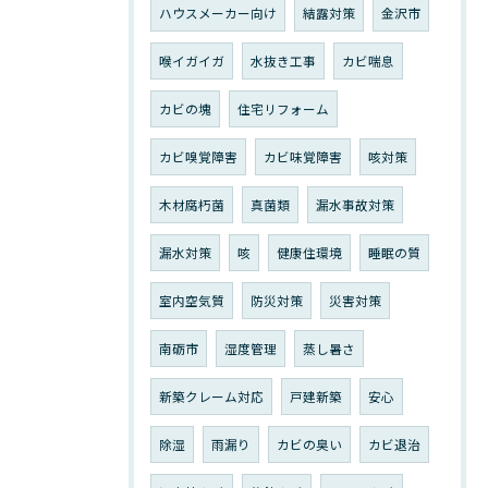
ハウスメーカー向け
結露対策
金沢市
喉イガイガ
水抜き工事
カビ喘息
カビの塊
住宅リフォーム
カビ嗅覚障害
カビ味覚障害
咳対策
木材腐朽菌
真菌類
漏水事故対策
漏水対策
咳
健康住環境
睡眠の質
室内空気質
防災対策
災害対策
南砺市
湿度管理
蒸し暑さ
新築クレーム対応
戸建新築
安心
除湿
雨漏り
カビの臭い
カビ退治