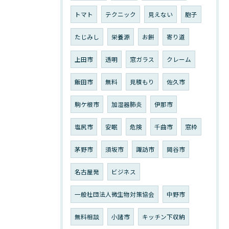
トマト
テクニック
見えない
胞子
たじみし
栄養源
お餅
寄り道
上田市
透明
窓ガラス
クレーム
飯田市
無料
見積もり
佐久市
駒ケ根市
加湿器肺炎
伊那市
塩尻市
安眠
危険
千曲市
窓枠
茅野市
須坂市
諏訪市
岡谷市
名古屋発
ビジネス
一般社団法人微生物対策協会
中野市
無料相談
小諸市
キッチン下収納