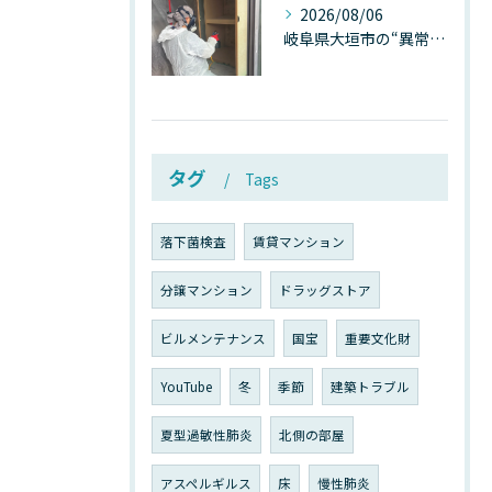
2026/08/06
岐阜県大垣市の“異常に高い気温”が建物内部を腐らせる──深層カビが爆発的に増える本当の理由
タグ
Tags
落下菌検査
賃貸マンション
分譲マンション
ドラッグストア
ビルメンテナンス
国宝
重要文化財
YouTube
冬
季節
建築トラブル
夏型過敏性肺炎
北側の部屋
アスペルギルス
床
慢性肺炎