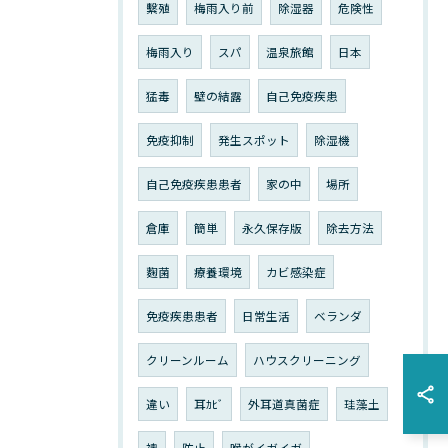
繫殖
梅雨入り前
除湿器
危険性
梅雨入り
スパ
温泉旅館
日本
猛毒
壁の結露
自己免疫疾患
免疫抑制
発生スポット
除湿機
自己免疫疾患患者
家の中
場所
倉庫
簡単
永久保存版
除去方法
麴菌
療養環境
カビ感染症
免疫疾患患者
日常生活
ベランダ
クリーンルーム
ハウスクリーニング
違い
耳ｶﾋﾞ
外耳道真菌症
珪藻土