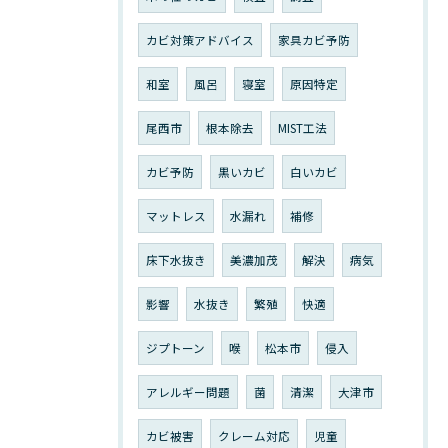
カビ対策アドバイス
家具カビ予防
和室
風呂
寝室
原因特定
尾西市
根本除去
MIST工法
カビ予防
黒いカビ
白いカビ
マットレス
水漏れ
補修
床下水抜き
美濃加茂
解決
病気
影響
水抜き
繁殖
快適
ジプトーン
喉
松本市
侵入
アレルギー問題
菌
清潔
大津市
カビ被害
クレーム対応
児童