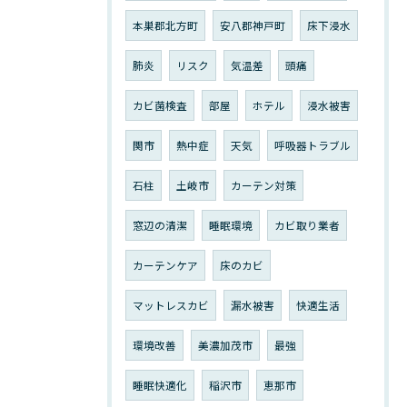
本巣郡北方町
安八郡神戸町
床下浸水
肺炎
リスク
気温差
頭痛
カビ菌検査
部屋
ホテル
浸水被害
関市
熱中症
天気
呼吸器トラブル
石柱
土岐市
カーテン対策
窓辺の清潔
睡眠環境
カビ取り業者
カーテンケア
床のカビ
マットレスカビ
漏水被害
快適生活
環境改善
美濃加茂市
最強
睡眠快適化
稲沢市
恵那市