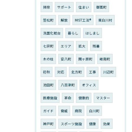
掃除
サポート
住まい
御嵩町
笠松町
解放
MIST工法®︎
東白川村
洗面化粧台
暮らし
はしまし
七宗町
エリア
拡大
残暑
木の柱
安八町
関ヶ原町
岐南町
初秋
対応
北方町
工事
川辺町
池田町
八百津町
オフィス
医療施設
革命
健康的
マスター
ガイド
脅威
病院
白川町
神戸町
スポーツ施設
健康
効果