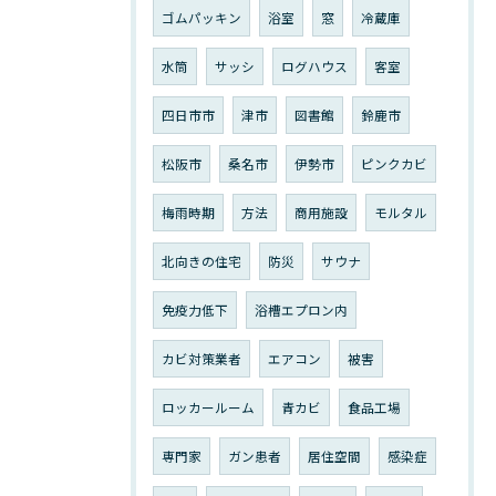
ゴムパッキン
浴室
窓
冷蔵庫
水筒
サッシ
ログハウス
客室
四日市市
津市
図書館
鈴鹿市
松阪市
桑名市
伊勢市
ピンクカビ
梅雨時期
方法
商用施設
モルタル
北向きの住宅
防災
サウナ
免疫力低下
浴槽エプロン内
カビ対策業者
エアコン
被害
ロッカールーム
青カビ
食品工場
専門家
ガン患者
居住空間
感染症