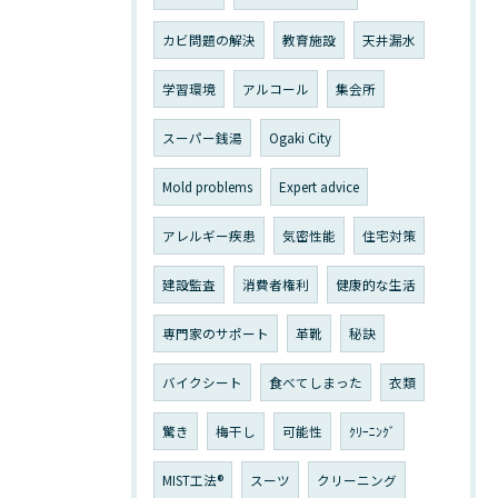
カビ問題の解決
教育施設
天井漏水
学習環境
アルコール
集会所
スーパー銭湯
Ogaki City
Mold problems
Expert advice
アレルギー疾患
気密性能
住宅対策
建設監査
消費者権利
健康的な生活
専門家のサポート
革靴
秘訣
バイクシート
食べてしまった
衣類
驚き
梅干し
可能性
ｸﾘｰﾆﾝｸﾞ
MIST工法®
スーツ
クリーニング