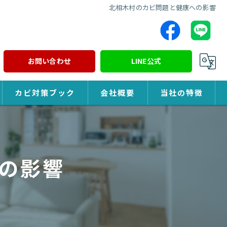
北相木村のカビ問題と健康への影響
お問い合わせ
LINE公式
カビ対策ブック
会社概要
当社の特徴
カビ対策
除カビ
の影響
防カビ
カビ