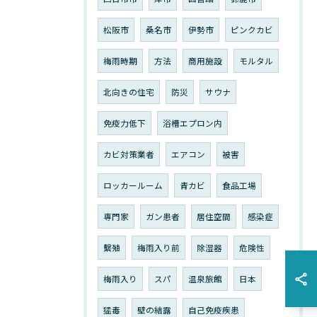
松阪市
桑名市
伊勢市
ピンクカビ
梅雨時期
方法
商用施設
モルタル
北向きの住宅
防災
サウナ
免疫力低下
浴槽エプロン内
カビ対策業者
エアコン
被害
ロッカールーム
青カビ
食品工場
専門家
ガン患者
居住空間
感染症
繫殖
梅雨入り前
除湿器
危険性
梅雨入り
スパ
温泉旅館
日本
猛毒
壁の結露
自己免疫疾患