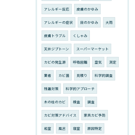
アレルギー反応
皮膚のかゆみ
アレルギーの症状
目のかゆみ
大雨
皮膚トラブル
くしゃみ
天井ジプトーン
スーパーマーケット
カビの発生源
呼吸困難
空気
測定
業者
カビ菌
見積り
科学的調査
残暑対策
科学的アプローチ
木の柱のカビ
検査
調査
カビ対策アドバイス
家具カビ予防
和室
風呂
寝室
原因特定