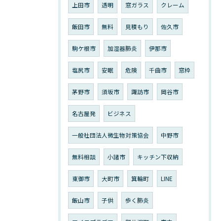
上田市
透明
窓ガラス
クレーム
飯田市
無料
見積もり
佐久市
駒ケ根市
加湿器肺炎
伊那市
塩尻市
安眠
危険
千曲市
窓枠
茅野市
須坂市
諏訪市
岡谷市
名古屋発
ビジネス
一般社団法人微生物対策協会
中野市
無料相談
小諸市
キッチン下収納
東御市
大町市
箕輪町
LINE
飯山市
子供
歩く肺炎