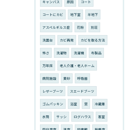
キャンバス
原因
コート
コートにカビ
地下室
半地下
アスペルギルス症
花粉
別荘
洗面台
カビ再発
カビを取る方法
怖さ
洗濯物
洗濯機
布製品
万年床
老人介護・老人ホーム
病院施設
黄砂
呼吸器
レザーブーツ
スエードブーツ
ゴムパッキン
浴室
窓
冷蔵庫
水筒
サッシ
ログハウス
客室
四日市市
津市
図書館
鈴鹿市