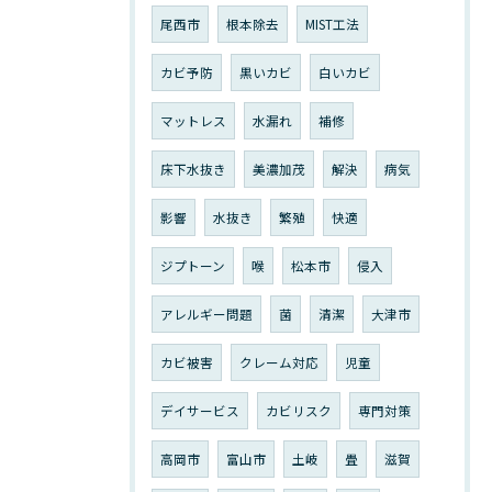
尾西市
根本除去
MIST工法
カビ予防
黒いカビ
白いカビ
マットレス
水漏れ
補修
床下水抜き
美濃加茂
解決
病気
影響
水抜き
繁殖
快適
ジプトーン
喉
松本市
侵入
アレルギー問題
菌
清潔
大津市
カビ被害
クレーム対応
児童
デイサービス
カビリスク
専門対策
高岡市
富山市
土岐
畳
滋賀