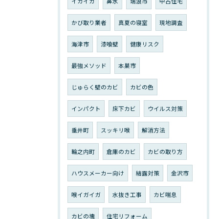
イガイガ
鼻水
瑞浪市
中古住宅
かび取り業者
真夏の寝室
現地調査
海津市
漆喰壁
健康リスク
最強メソッド
本巣市
じゅらく壁のカビ
カビの色
インパクト
床下カビ
ウイルス対策
垂井町
スッキリ喉
解消方法
輪之内町
倉庫のカビ
カビの取り方
ハウスメーカー向け
結露対策
金沢市
喉イガイガ
水抜き工事
カビ喘息
カビの塊
住宅リフォーム