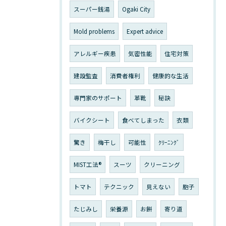
スーパー銭湯
Ogaki City
Mold problems
Expert advice
アレルギー疾患
気密性能
住宅対策
建設監査
消費者権利
健康的な生活
専門家のサポート
革靴
秘訣
バイクシート
食べてしまった
衣類
驚き
梅干し
可能性
ｸﾘｰﾆﾝｸﾞ
MIST工法®
スーツ
クリーニング
トマト
テクニック
見えない
胞子
たじみし
栄養源
お餅
寄り道