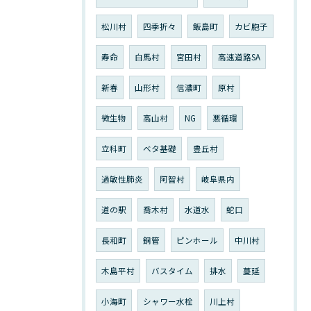
松川村
四季折々
飯島町
カビ胞子
寿命
白馬村
宮田村
高速道路SA
新春
山形村
信濃町
原村
微生物
高山村
NG
悪循環
立科町
ベタ基礎
豊丘村
過敏性肺炎
阿智村
岐阜県内
道の駅
喬木村
水道水
蛇口
長和町
銅管
ピンホール
中川村
木島平村
バスタイム
排水
蔓延
小海町
シャワー水栓
川上村