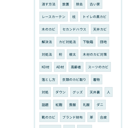
消す方法
放置
除去
古い家
レースカーテン
枕
トイレの黒カビ
木のカビ
セカンドハウス
天井カビ
解決法
カビ対処法
下駄箱
団地
対処法
桁
根太
木材のカビ対策
KD材
AD材
高齢者
スーツのカビ
落とし方
衣類のカビ取り
着物
対処
ダウン
グッズ
天井裏
人
話題
紅麴
喪服
礼服
ダニ
靴のカビ
ブランド財布
革
合皮