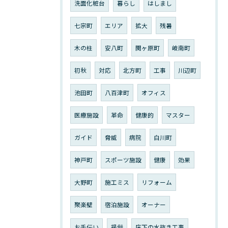
洗面化粧台
暮らし
はしまし
七宗町
エリア
拡大
残暑
木の柱
安八町
関ヶ原町
岐南町
初秋
対応
北方町
工事
川辺町
池田町
八百津町
オフィス
医療施設
革命
健康的
マスター
ガイド
脅威
病院
白川町
神戸町
スポーツ施設
健康
効果
大野町
施工ミス
リフォーム
聚楽壁
宿泊施設
オーナー
お手伝い
提供
床下の水抜き工事