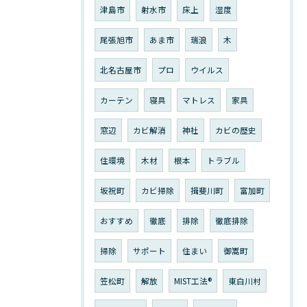
津島市
射水市
床上
湿度
尾張旭市
あま市
瑞浪
木
北名古屋市
プロ
ウイルス
カーテン
寝具
マトレス
家具
窓辺
カビ解消
神社
カビの歴史
住環境
木材
根本
トラブル
坂祝町
カビ掃除
揖斐川町
富加町
おすすめ
徹底
排除
徹底排除
掃除
サポート
住まい
御嵩町
笠松町
解放
MIST工法®︎
東白川村