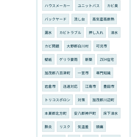
ハウスメーカー
ユニットバス
カビ臭
バックヤード
流し台
高気密高断熱
漏水
カビトラブル
押し入れ
浸水
カビ問題
大野郡白川村
可児市
壁紙
ゲリラ豪雨
新築
ZEH住宅
加茂郡八百津町
一宮市
専門知識
岩倉市
迅速対応
江南市
豊田市
トリコスポロン
対策
加茂郡川辺町
本巣郡北方町
安八郡神戸町
床下浸水
肺炎
リスク
気温差
頭痛