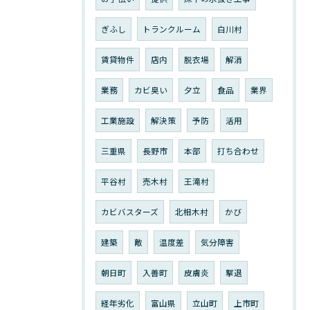
ぎふし
トランクルーム
白川村
賃貸物件
店内
脱衣場
解消
業務
カビ臭い
夕立
食品
業界
工業施設
解決策
予防
活用
三重県
長野市
本部
打ち合わせ
平谷村
売木村
王滝村
カビバスターズ
北相木村
かび
建築
敵
温度差
気分障害
朝日町
入善町
皮膚炎
撃退
経年劣化
富山県
立山町
上市町