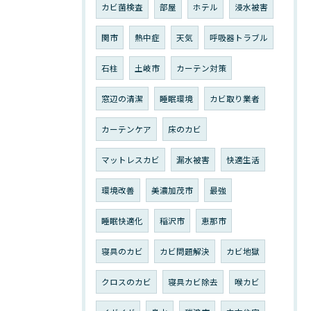
カビ菌検査
部屋
ホテル
浸水被害
関市
熱中症
天気
呼吸器トラブル
石柱
土岐市
カーテン対策
窓辺の清潔
睡眠環境
カビ取り業者
カーテンケア
床のカビ
マットレスカビ
漏水被害
快適生活
環境改善
美濃加茂市
最強
睡眠快適化
稲沢市
恵那市
寝具のカビ
カビ問題解決
カビ地獄
クロスのカビ
寝具カビ除去
喉カビ