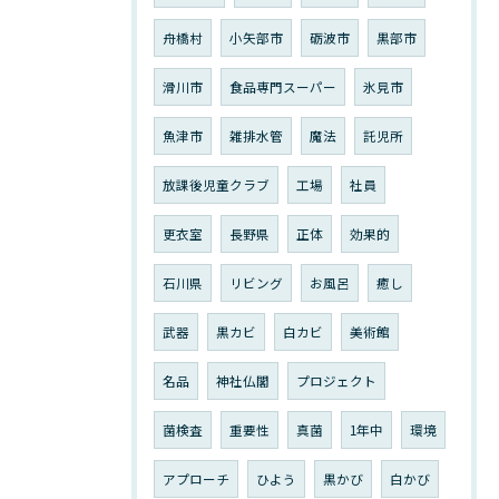
舟橋村
小矢部市
砺波市
黒部市
滑川市
食品専門スーパー
氷見市
魚津市
雑排水管
魔法
託児所
放課後児童クラブ
工場
社員
更衣室
長野県
正体
効果的
石川県
リビング
お風呂
癒し
武器
黒カビ
白カビ
美術館
名品
神社仏閣
プロジェクト
菌検査
重要性
真菌
1年中
環境
アプローチ
ひよう
黒かび
白かび