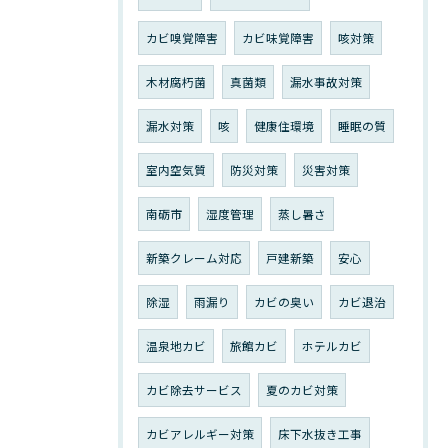
カビ嗅覚障害
カビ味覚障害
咳対策
木材腐朽菌
真菌類
漏水事故対策
漏水対策
咳
健康住環境
睡眠の質
室内空気質
防災対策
災害対策
南砺市
湿度管理
蒸し暑さ
新築クレーム対応
戸建新築
安心
除湿
雨漏り
カビの臭い
カビ退治
温泉地カビ
旅館カビ
ホテルカビ
カビ除去サービス
夏のカビ対策
カビアレルギー対策
床下水抜き工事