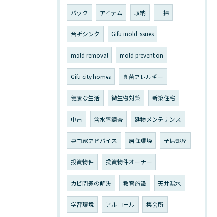
バック
アイテム
収納
一掃
台所シンク
Gifu mold issues
mold removal
mold prevention
Gifu city homes
真菌アレルギー
健康な生活
微生物対策
新築住宅
中古
含水率調査
建物メンテナンス
専門家アドバイス
居住環境
子供部屋
投資物件
投資物件オーナー
カビ問題の解決
教育施設
天井漏水
学習環境
アルコール
集会所