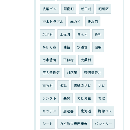
洗濯パン
阿南町
朝日村
昭和区
排水トラブル
赤カビ
排水口
筑北村
上松町
青木村
負担
かほく市
凍結
水道管
破裂
南木曾町
下條村
大桑村
圧力差換気
対応策
野沢温泉村
南牧村
水垢
青緑のサビ
サビ
シンク下
悪臭
カビ発生
修理
キッチン
加湿器
北海道
路線バス
シート
カビ除去専門業者
パントリー