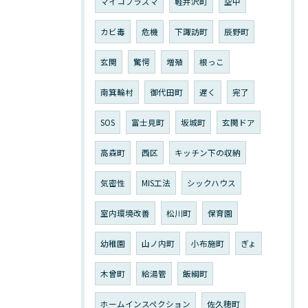
マイコプラズマ
軽井沢町
空中
カビ毒
危機
下諏訪町
辰野町
玄関
驚愕
増殖
根っこ
南箕輪村
御代田町
遅く
完了
SOS
富士見町
坂城町
玄関ドア
高森町
西区
キッチン下の収納
気密性
MIS工法
シックハウス
室内環境改善
松川町
保育園
幼稚園
山ノ内町
小布施町
ぎょ
木曾町
給湯管
飯綱町
ホームインスペクション
佐久穂町