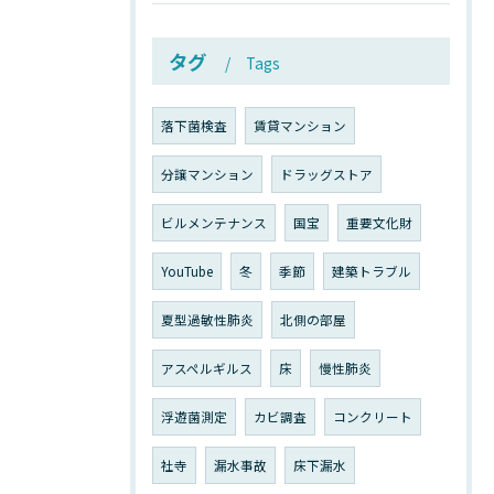
タグ
Tags
落下菌検査
賃貸マンション
分譲マンション
ドラッグストア
ビルメンテナンス
国宝
重要文化財
YouTube
冬
季節
建築トラブル
夏型過敏性肺炎
北側の部屋
アスペルギルス
床
慢性肺炎
浮遊菌測定
カビ調査
コンクリート
社寺
漏水事故
床下漏水