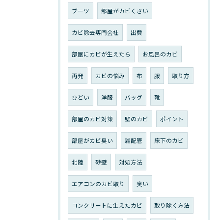
ブーツ
部屋がカビくさい
カビ除去専門会社
出費
部屋にカビが生えたら
お風呂のカビ
再発
カビの悩み
布
服
取り方
ひどい
洋服
バッグ
靴
部屋のカビ対策
壁のカビ
ポイント
部屋がカビ臭い
雑配管
床下のカビ
北陸
砂壁
対処方法
エアコンのカビ取り
臭い
コンクリートに生えたカビ
取り除く方法