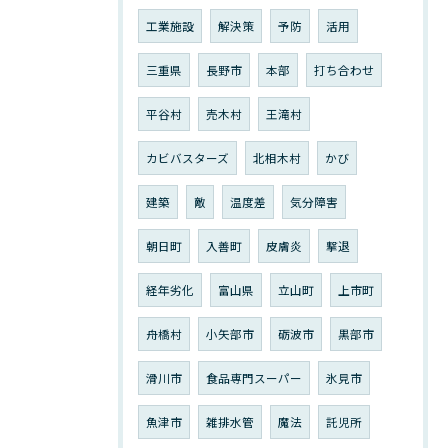
工業施設
解決策
予防
活用
三重県
長野市
本部
打ち合わせ
平谷村
売木村
王滝村
カビバスターズ
北相木村
かび
建築
敵
温度差
気分障害
朝日町
入善町
皮膚炎
撃退
経年劣化
富山県
立山町
上市町
舟橋村
小矢部市
砺波市
黒部市
滑川市
食品専門スーパー
氷見市
魚津市
雑排水管
魔法
託児所