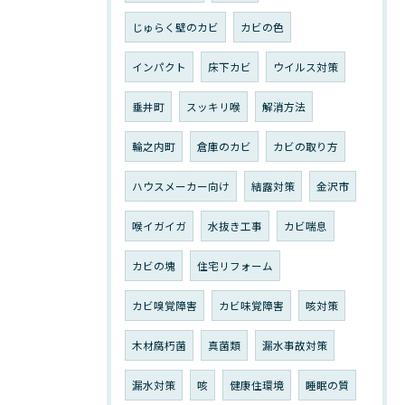
じゅらく壁のカビ
カビの色
インパクト
床下カビ
ウイルス対策
垂井町
スッキリ喉
解消方法
輪之内町
倉庫のカビ
カビの取り方
ハウスメーカー向け
結露対策
金沢市
喉イガイガ
水抜き工事
カビ喘息
カビの塊
住宅リフォーム
カビ嗅覚障害
カビ味覚障害
咳対策
木材腐朽菌
真菌類
漏水事故対策
漏水対策
咳
健康住環境
睡眠の質