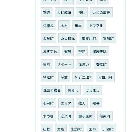
窓辺
カビ解消
神社
カビの歴史
住環境
木材
根本
トラブル
坂祝町
カビ掃除
揖斐川町
富加町
おすすめ
徹底
排除
徹底排除
掃除
サポート
住まい
御嵩町
笠松町
解放
MIST工法®︎
東白川村
洗面化粧台
暮らし
はしまし
七宗町
エリア
拡大
残暑
木の柱
安八町
関ヶ原町
岐南町
初秋
対応
北方町
工事
川辺町