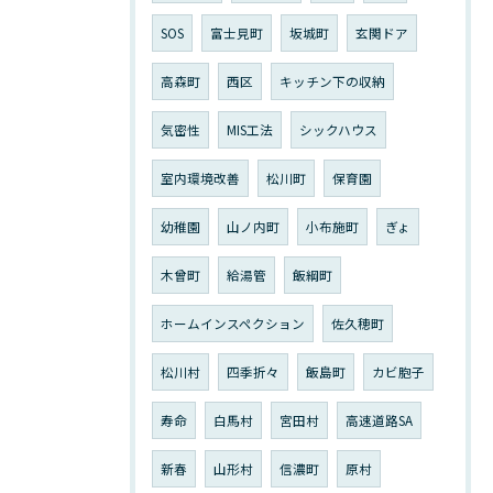
SOS
富士見町
坂城町
玄関ドア
高森町
西区
キッチン下の収納
気密性
MIS工法
シックハウス
室内環境改善
松川町
保育園
幼稚園
山ノ内町
小布施町
ぎょ
木曾町
給湯管
飯綱町
ホームインスペクション
佐久穂町
松川村
四季折々
飯島町
カビ胞子
寿命
白馬村
宮田村
高速道路SA
新春
山形村
信濃町
原村