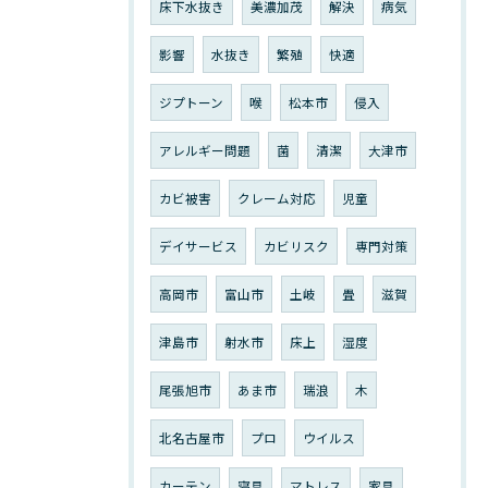
床下水抜き
美濃加茂
解決
病気
影響
水抜き
繁殖
快適
ジプトーン
喉
松本市
侵入
アレルギー問題
菌
清潔
大津市
カビ被害
クレーム対応
児童
デイサービス
カビリスク
専門対策
高岡市
富山市
土岐
畳
滋賀
津島市
射水市
床上
湿度
尾張旭市
あま市
瑞浪
木
北名古屋市
プロ
ウイルス
カーテン
寝具
マトレス
家具