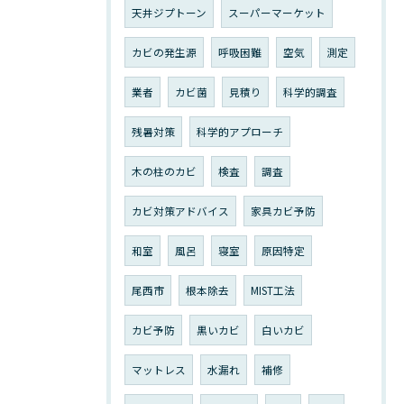
天井ジプトーン
スーパーマーケット
カビの発生源
呼吸困難
空気
測定
業者
カビ菌
見積り
科学的調査
残暑対策
科学的アプローチ
木の柱のカビ
検査
調査
カビ対策アドバイス
家具カビ予防
和室
風呂
寝室
原因特定
尾西市
根本除去
MIST工法
カビ予防
黒いカビ
白いカビ
マットレス
水漏れ
補修