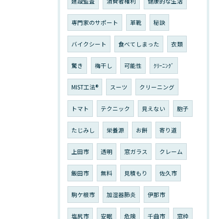
建設監査
消費者権利
健康的な生活
専門家のサポート
革靴
秘訣
バイクシート
食べてしまった
衣類
驚き
梅干し
可能性
ｸﾘｰﾆﾝｸﾞ
MIST工法®
スーツ
クリーニング
トマト
テクニック
見えない
胞子
たじみし
栄養源
お餅
寄り道
上田市
透明
窓ガラス
クレーム
飯田市
無料
見積もり
佐久市
駒ケ根市
加湿器肺炎
伊那市
塩尻市
安眠
危険
千曲市
窓枠