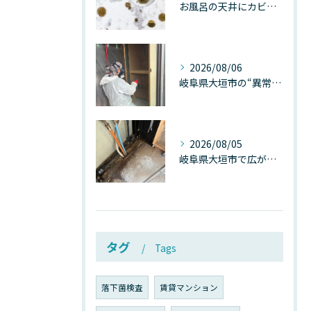
お風呂の天井にカビが生えたら要注意！2026年8月の猛暑・高湿度で急増する浴室カビの原因と正しい対策
2026/08/06
岐阜県大垣市の“異常に高い気温”が建物内部を腐らせる──深層カビが爆発的に増える本当の理由
2026/08/05
岐阜県大垣市で広がる“深層カビ汚染”──なぜ除カビが必要なのか、建物内部で起きている見えない危機
タグ
Tags
落下菌検査
賃貸マンション