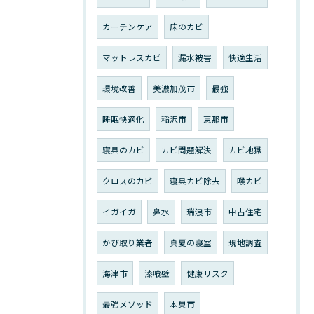
カーテンケア
床のカビ
マットレスカビ
漏水被害
快適生活
環境改善
美濃加茂市
最強
睡眠快適化
稲沢市
恵那市
寝具のカビ
カビ問題解決
カビ地獄
クロスのカビ
寝具カビ除去
喉カビ
イガイガ
鼻水
瑞浪市
中古住宅
かび取り業者
真夏の寝室
現地調査
海津市
漆喰壁
健康リスク
最強メソッド
本巣市