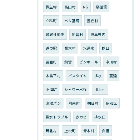
微生物
高山村
NG
悪循環
立科町
ベタ基礎
豊丘村
過敏性肺炎
阿智村
岐阜県内
道の駅
喬木村
水道水
蛇口
長和町
銅管
ピンホール
中川村
木島平村
バスタイム
排水
蔓延
小海町
シャワー水栓
川上村
洗濯パン
阿南町
朝日村
昭和区
排水トラブル
赤カビ
排水口
筑北村
上松町
青木村
負担