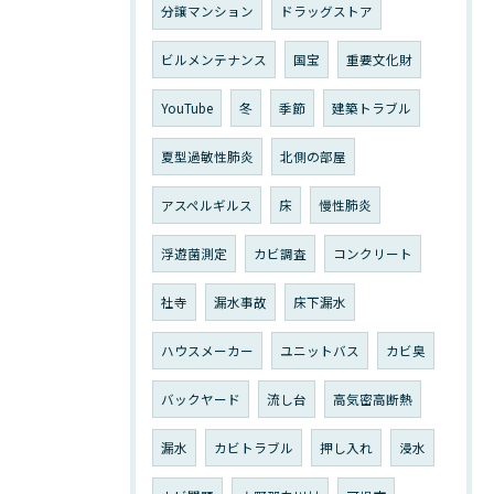
分譲マンション
ドラッグストア
ビルメンテナンス
国宝
重要文化財
YouTube
冬
季節
建築トラブル
夏型過敏性肺炎
北側の部屋
アスペルギルス
床
慢性肺炎
浮遊菌測定
カビ調査
コンクリート
社寺
漏水事故
床下漏水
ハウスメーカー
ユニットバス
カビ臭
バックヤード
流し台
高気密高断熱
漏水
カビトラブル
押し入れ
浸水