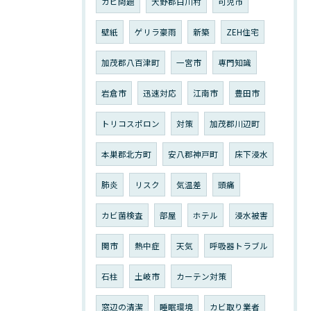
カビ問題
大野郡白川村
可児市
壁紙
ゲリラ豪雨
新築
ZEH住宅
加茂郡八百津町
一宮市
専門知識
岩倉市
迅速対応
江南市
豊田市
トリコスポロン
対策
加茂郡川辺町
本巣郡北方町
安八郡神戸町
床下浸水
肺炎
リスク
気温差
頭痛
カビ菌検査
部屋
ホテル
浸水被害
関市
熱中症
天気
呼吸器トラブル
石柱
土岐市
カーテン対策
窓辺の清潔
睡眠環境
カビ取り業者