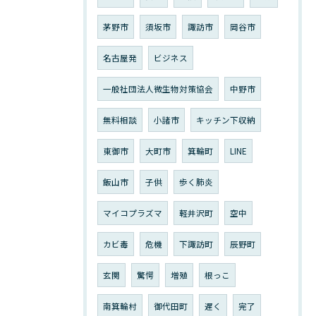
茅野市
須坂市
諏訪市
岡谷市
名古屋発
ビジネス
一般社団法人微生物対策協会
中野市
無料相談
小諸市
キッチン下収納
東御市
大町市
箕輪町
LINE
飯山市
子供
歩く肺炎
マイコプラズマ
軽井沢町
空中
カビ毒
危機
下諏訪町
辰野町
玄関
驚愕
増殖
根っこ
南箕輪村
御代田町
遅く
完了