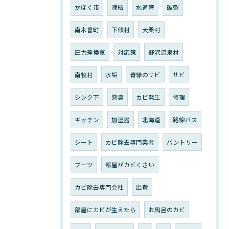
かほく市
凍結
水道管
破裂
南木曾町
下條村
大桑村
圧力差換気
対応策
野沢温泉村
南牧村
水垢
青緑のサビ
サビ
シンク下
悪臭
カビ発生
修理
キッチン
加湿器
北海道
路線バス
シート
カビ除去専門業者
パントリー
ブーツ
部屋がカビくさい
カビ除去専門会社
出費
部屋にカビが生えたら
お風呂のカビ