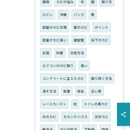
再発
カビの悩み
布
服
取り方
ひどい
洋服
バッグ
靴
部屋のカビ対策
壁のカビ
ポイント
部屋がカビ臭い
雑配管
床下のカビ
北陸
砂壁
対処方法
エアコンのカビ取り
臭い
コンクリートに生えたカビ
取り除く方法
消す方法
放置
除去
古い家
レースカーテン
枕
トイレの黒カビ
木のカビ
セカンドハウス
天井カビ
解決法
カビ対処法
下駄箱
団地