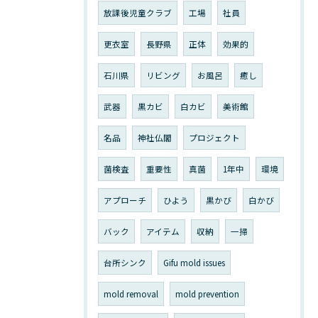
放課後児童クラブ
工場
社員
更衣室
長野県
正体
効果的
石川県
リビング
お風呂
癒し
武器
黒カビ
白カビ
美術館
名品
神社仏閣
プロジェクト
菌検査
重要性
真菌
1年中
環境
アプローチ
ひよう
黒かび
白かび
バック
アイテム
収納
一掃
台所シンク
Gifu mold issues
mold removal
mold prevention