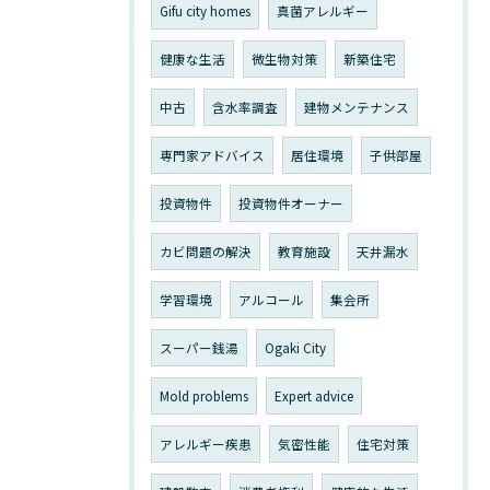
Gifu city homes
真菌アレルギー
健康な生活
微生物対策
新築住宅
中古
含水率調査
建物メンテナンス
専門家アドバイス
居住環境
子供部屋
投資物件
投資物件オーナー
カビ問題の解決
教育施設
天井漏水
学習環境
アルコール
集会所
スーパー銭湯
Ogaki City
Mold problems
Expert advice
アレルギー疾患
気密性能
住宅対策