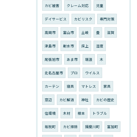
カビ被害
クレーム対応
児童
デイサービス
カビリスク
専門対策
高岡市
富山市
土岐
畳
滋賀
津島市
射水市
床上
湿度
尾張旭市
あま市
瑞浪
木
北名古屋市
プロ
ウイルス
カーテン
寝具
マトレス
家具
窓辺
カビ解消
神社
カビの歴史
住環境
木材
根本
トラブル
坂祝町
カビ掃除
揖斐川町
富加町