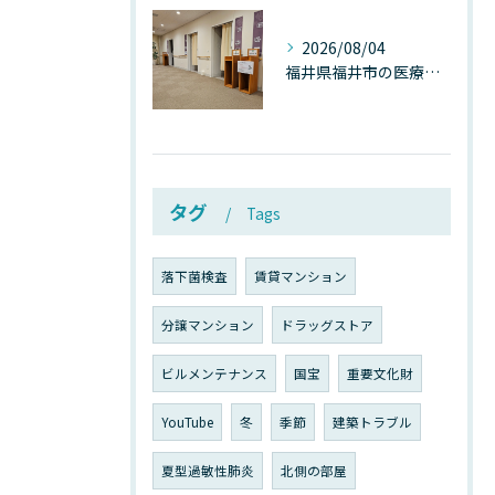
2026/08/04
福井県福井市の医療施設で広がる“見えないカビ汚染”──なぜ除カビが必須なのか、その本質を徹底解説
タグ
Tags
落下菌検査
賃貸マンション
分譲マンション
ドラッグストア
ビルメンテナンス
国宝
重要文化財
YouTube
冬
季節
建築トラブル
夏型過敏性肺炎
北側の部屋