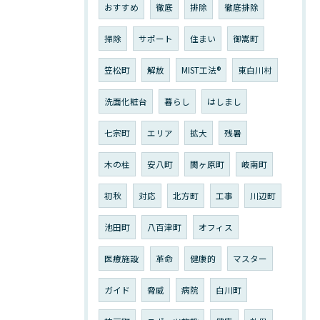
おすすめ
徹底
排除
徹底排除
掃除
サポート
住まい
御嵩町
笠松町
解放
MIST工法®︎
東白川村
洗面化粧台
暮らし
はしまし
七宗町
エリア
拡大
残暑
木の柱
安八町
関ヶ原町
岐南町
初秋
対応
北方町
工事
川辺町
池田町
八百津町
オフィス
医療施設
革命
健康的
マスター
ガイド
脅威
病院
白川町