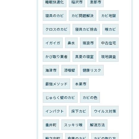
睡眠快適化
稲沢市
恵那市
寝具のカビ
カビ問題解決
カビ地獄
クロスのカビ
寝具カビ除去
喉カビ
イガイガ
鼻水
瑞浪市
中古住宅
かび取り業者
真夏の寝室
現地調査
海津市
漆喰壁
健康リスク
最強メソッド
本巣市
じゅらく壁のカビ
カビの色
インパクト
床下カビ
ウイルス対策
垂井町
スッキリ喉
解消方法
輪之内町
倉庫のカビ
カビの取り方