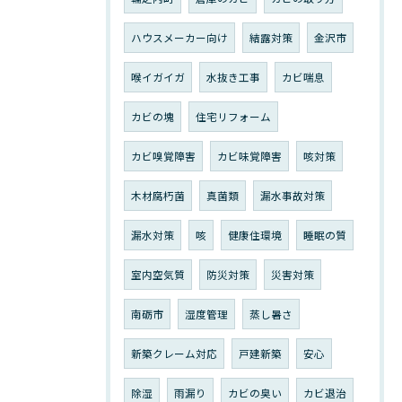
ハウスメーカー向け
結露対策
金沢市
喉イガイガ
水抜き工事
カビ喘息
カビの塊
住宅リフォーム
カビ嗅覚障害
カビ味覚障害
咳対策
木材腐朽菌
真菌類
漏水事故対策
漏水対策
咳
健康住環境
睡眠の質
室内空気質
防災対策
災害対策
南砺市
湿度管理
蒸し暑さ
新築クレーム対応
戸建新築
安心
除湿
雨漏り
カビの臭い
カビ退治