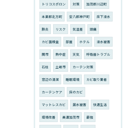
トリコスポロン
対策
加茂郡川辺町
本巣郡北方町
安八郡神戸町
床下浸水
肺炎
リスク
気温差
頭痛
カビ菌検査
部屋
ホテル
浸水被害
関市
熱中症
天気
呼吸器トラブル
石柱
土岐市
カーテン対策
窓辺の清潔
睡眠環境
カビ取り業者
カーテンケア
床のカビ
マットレスカビ
漏水被害
快適生活
環境改善
美濃加茂市
最強