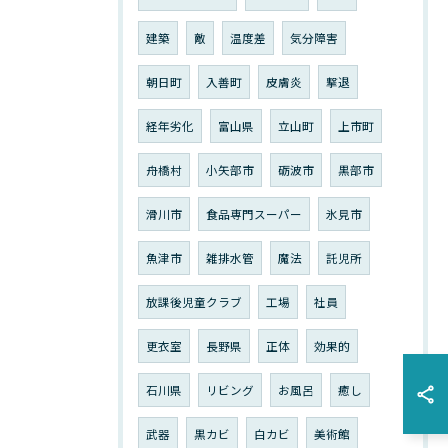
建築
敵
温度差
気分障害
朝日町
入善町
皮膚炎
撃退
経年劣化
富山県
立山町
上市町
舟橋村
小矢部市
砺波市
黒部市
滑川市
食品専門スーパー
氷見市
魚津市
雑排水管
魔法
託児所
放課後児童クラブ
工場
社員
更衣室
長野県
正体
効果的
石川県
リビング
お風呂
癒し
武器
黒カビ
白カビ
美術館