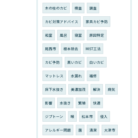
木の柱のカビ
検査
調査
カビ対策アドバイス
家具カビ予防
和室
風呂
寝室
原因特定
尾西市
根本除去
MIST工法
カビ予防
黒いカビ
白いカビ
マットレス
水漏れ
補修
床下水抜き
美濃加茂
解決
病気
影響
水抜き
繁殖
快適
ジプトーン
喉
松本市
侵入
アレルギー問題
菌
清潔
大津市