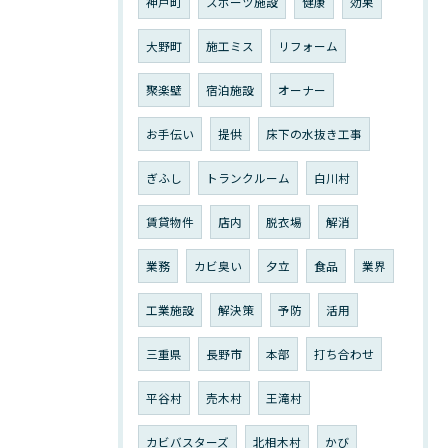
神戸町
スポーツ施設
健康
効果
大野町
施工ミス
リフォーム
聚楽壁
宿泊施設
オーナー
お手伝い
提供
床下の水抜き工事
ぎふし
トランクルーム
白川村
賃貸物件
店内
脱衣場
解消
業務
カビ臭い
夕立
食品
業界
工業施設
解決策
予防
活用
三重県
長野市
本部
打ち合わせ
平谷村
売木村
王滝村
カビバスターズ
北相木村
かび