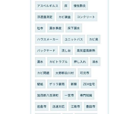
アスペルギルス
床
慢性肺炎
浮遊菌測定
カビ調査
コンクリート
社寺
漏水事故
床下漏水
ハウスメーカー
ユニットバス
カビ臭
バックヤード
流し台
高気密高断熱
漏水
カビトラブル
押し入れ
浸水
カビ問題
大野郡白川村
可児市
壁紙
ゲリラ豪雨
新築
ZEH住宅
加茂郡八百津町
一宮市
専門知識
岩倉市
迅速対応
江南市
豊田市