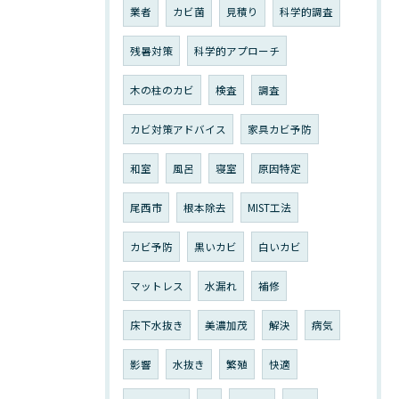
業者
カビ菌
見積り
科学的調査
残暑対策
科学的アプローチ
木の柱のカビ
検査
調査
カビ対策アドバイス
家具カビ予防
和室
風呂
寝室
原因特定
尾西市
根本除去
MIST工法
カビ予防
黒いカビ
白いカビ
マットレス
水漏れ
補修
床下水抜き
美濃加茂
解決
病気
影響
水抜き
繁殖
快適