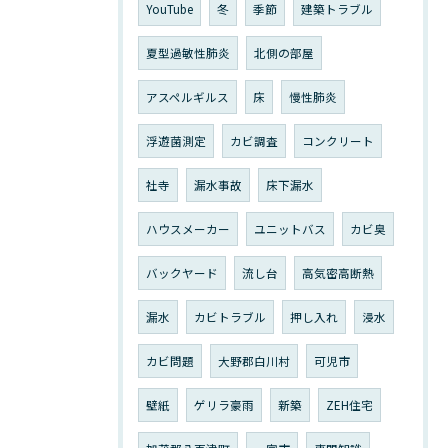
YouTube
冬
季節
建築トラブル
夏型過敏性肺炎
北側の部屋
アスペルギルス
床
慢性肺炎
浮遊菌測定
カビ調査
コンクリート
社寺
漏水事故
床下漏水
ハウスメーカー
ユニットバス
カビ臭
バックヤード
流し台
高気密高断熱
漏水
カビトラブル
押し入れ
浸水
カビ問題
大野郡白川村
可児市
壁紙
ゲリラ豪雨
新築
ZEH住宅