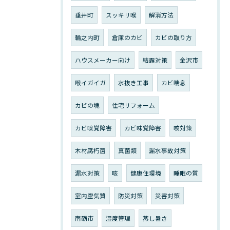
垂井町
スッキリ喉
解消方法
輪之内町
倉庫のカビ
カビの取り方
ハウスメーカー向け
結露対策
金沢市
喉イガイガ
水抜き工事
カビ喘息
カビの塊
住宅リフォーム
カビ嗅覚障害
カビ味覚障害
咳対策
木材腐朽菌
真菌類
漏水事故対策
漏水対策
咳
健康住環境
睡眠の質
室内空気質
防災対策
災害対策
南砺市
湿度管理
蒸し暑さ