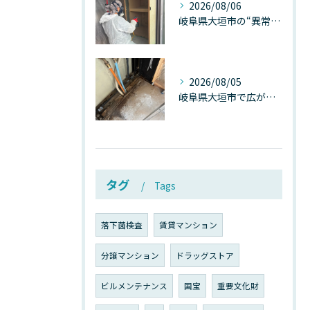
2026/08/06
岐阜県大垣市の“異常に高い気温”が建物内部を腐らせる──深層カビが爆発的に増える本当の理由
2026/08/05
岐阜県大垣市で広がる“深層カビ汚染”──なぜ除カビが必要なのか、建物内部で起きている見えない危機
タグ
Tags
落下菌検査
賃貸マンション
分譲マンション
ドラッグストア
ビルメンテナンス
国宝
重要文化財