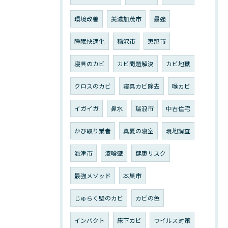
環境改善
美濃加茂市
最強
睡眠快適化
稲沢市
恵那市
寝具のカビ
カビ問題解決
カビ地獄
クロスのカビ
寝具カビ除去
喉カビ
イガイガ
鼻水
瑞浪市
中古住宅
かび取り業者
真夏の寝室
現地調査
海津市
漆喰壁
健康リスク
最強メソッド
本巣市
じゅらく壁のカビ
カビの色
インパクト
床下カビ
ウイルス対策