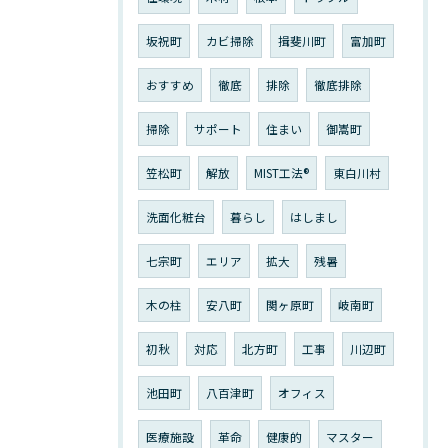
坂祝町
カビ掃除
揖斐川町
富加町
おすすめ
徹底
排除
徹底排除
掃除
サポート
住まい
御嵩町
笠松町
解放
MIST工法®︎
東白川村
洗面化粧台
暮らし
はしまし
七宗町
エリア
拡大
残暑
木の柱
安八町
関ヶ原町
岐南町
初秋
対応
北方町
工事
川辺町
池田町
八百津町
オフィス
医療施設
革命
健康的
マスター