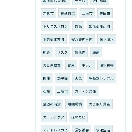
加茂郡八百津町
一宮市
専門知識
岩倉市
迅速対応
江南市
豊田市
トリコスポロン
対策
加茂郡川辺町
本巣郡北方町
安八郡神戸町
床下浸水
肺炎
リスク
気温差
頭痛
カビ菌検査
部屋
ホテル
浸水被害
関市
熱中症
天気
呼吸器トラブル
石柱
土岐市
カーテン対策
窓辺の清潔
睡眠環境
カビ取り業者
カーテンケア
床のカビ
マットレスカビ
漏水被害
快適生活