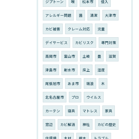
ジプトーン
喉
松本市
侵入
アレルギー問題
菌
清潔
大津市
カビ被害
クレーム対応
児童
デイサービス
カビリスク
専門対策
高岡市
富山市
土岐
畳
滋賀
津島市
射水市
床上
湿度
尾張旭市
あま市
瑞浪
木
北名古屋市
プロ
ウイルス
カーテン
寝具
マトレス
家具
窓辺
カビ解消
神社
カビの歴史
住環境
木材
根本
トラブル