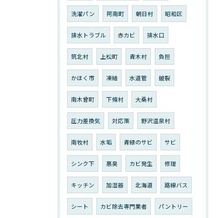
洗濯パン
阿南町
朝日村
昭和区
排水トラブル
赤カビ
排水口
筑北村
上松町
青木村
負担
かほく市
凍結
水道管
破裂
南木曾町
下條村
大桑村
圧力差換気
対応策
野沢温泉村
南牧村
水垢
青緑のサビ
サビ
シンク下
悪臭
カビ発生
修理
キッチン
加湿器
北海道
路線バス
シート
カビ除去専門業者
パントリー