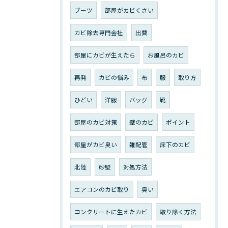
ブーツ
部屋がカビくさい
カビ除去専門会社
出費
部屋にカビが生えたら
お風呂のカビ
再発
カビの悩み
布
服
取り方
ひどい
洋服
バッグ
靴
部屋のカビ対策
壁のカビ
ポイント
部屋がカビ臭い
雑配管
床下のカビ
北陸
砂壁
対処方法
エアコンのカビ取り
臭い
コンクリートに生えたカビ
取り除く方法