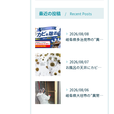
最近の投稿
Recent Posts
2026/08/08
岐阜県多治見市の“異常な高温”が建物内部を破壊する──深層カビが急増する危険な温度差の正体
2026/08/07
お風呂の天井にカビが生えたら要注意！2026年8月の猛暑・高湿度で急増する浴室カビの原因と正しい対策
2026/08/06
岐阜県大垣市の“異常に高い気温”が建物内部を腐らせる──深層カビが爆発的に増える本当の理由