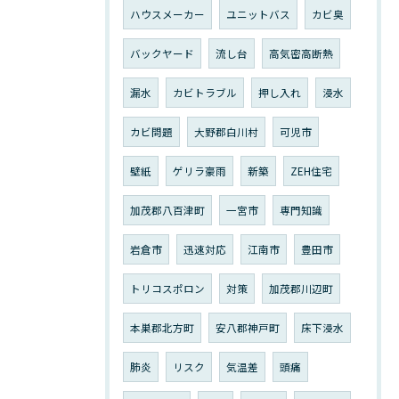
ハウスメーカー
ユニットバス
カビ臭
バックヤード
流し台
高気密高断熱
漏水
カビトラブル
押し入れ
浸水
カビ問題
大野郡白川村
可児市
壁紙
ゲリラ豪雨
新築
ZEH住宅
加茂郡八百津町
一宮市
専門知識
岩倉市
迅速対応
江南市
豊田市
トリコスポロン
対策
加茂郡川辺町
本巣郡北方町
安八郡神戸町
床下浸水
肺炎
リスク
気温差
頭痛