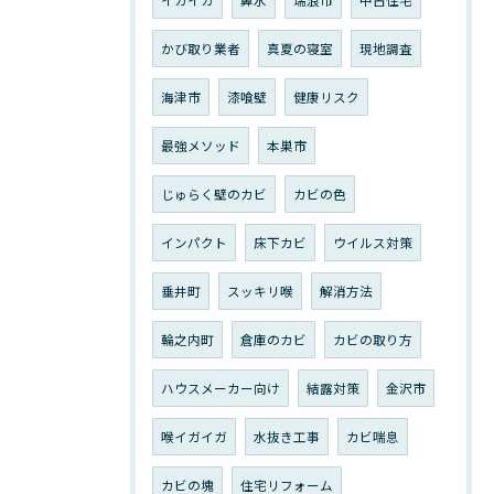
かび取り業者
真夏の寝室
現地調査
海津市
漆喰壁
健康リスク
最強メソッド
本巣市
じゅらく壁のカビ
カビの色
インパクト
床下カビ
ウイルス対策
垂井町
スッキリ喉
解消方法
輪之内町
倉庫のカビ
カビの取り方
ハウスメーカー向け
結露対策
金沢市
喉イガイガ
水抜き工事
カビ喘息
カビの塊
住宅リフォーム