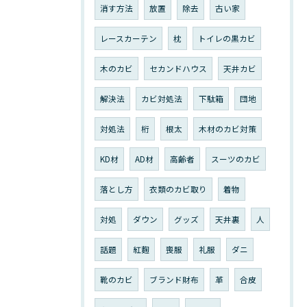
消す方法
放置
除去
古い家
レースカーテン
枕
トイレの黒カビ
木のカビ
セカンドハウス
天井カビ
解決法
カビ対処法
下駄箱
団地
対処法
桁
根太
木材のカビ対策
KD材
AD材
高齢者
スーツのカビ
落とし方
衣類のカビ取り
着物
対処
ダウン
グッズ
天井裏
人
話題
紅麴
喪服
礼服
ダニ
靴のカビ
ブランド財布
革
合皮