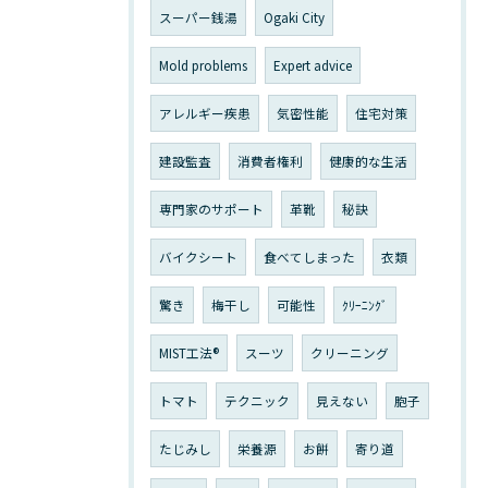
スーパー銭湯
Ogaki City
Mold problems
Expert advice
アレルギー疾患
気密性能
住宅対策
建設監査
消費者権利
健康的な生活
専門家のサポート
革靴
秘訣
バイクシート
食べてしまった
衣類
驚き
梅干し
可能性
ｸﾘｰﾆﾝｸﾞ
MIST工法®
スーツ
クリーニング
トマト
テクニック
見えない
胞子
たじみし
栄養源
お餅
寄り道