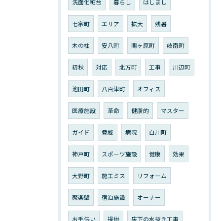
洗面化粧台
暮らし
はしまし
七宗町
エリア
拡大
残暑
木の柱
安八町
関ヶ原町
岐南町
初秋
対応
北方町
工事
川辺町
池田町
八百津町
オフィス
医療施設
革命
健康的
マスター
ガイド
脅威
病院
白川町
神戸町
スポーツ施設
健康
効果
大野町
施工ミス
リフォーム
聚楽壁
宿泊施設
オーナー
お手伝い
提供
床下の水抜き工事