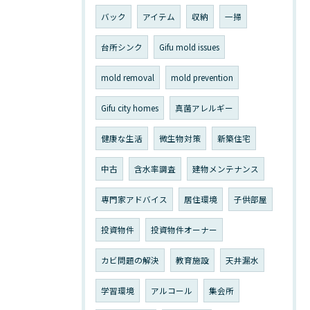
バック
アイテム
収納
一掃
台所シンク
Gifu mold issues
mold removal
mold prevention
Gifu city homes
真菌アレルギー
健康な生活
微生物対策
新築住宅
中古
含水率調査
建物メンテナンス
専門家アドバイス
居住環境
子供部屋
投資物件
投資物件オーナー
カビ問題の解決
教育施設
天井漏水
学習環境
アルコール
集会所