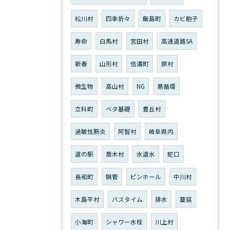
松川村
四季折々
飯島町
カビ胞子
寿命
白馬村
宮田村
高速道路SA
新春
山形村
信濃町
原村
微生物
高山村
NG
悪循環
立科町
ベタ基礎
豊丘村
過敏性肺炎
阿智村
岐阜県内
道の駅
喬木村
水道水
蛇口
長和町
銅管
ピンホール
中川村
木島平村
バスタイム
排水
蔓延
小海町
シャワー水栓
川上村