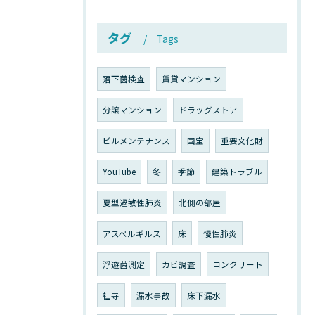
タグ
Tags
落下菌検査
賃貸マンション
分譲マンション
ドラッグストア
ビルメンテナンス
国宝
重要文化財
YouTube
冬
季節
建築トラブル
夏型過敏性肺炎
北側の部屋
アスペルギルス
床
慢性肺炎
浮遊菌測定
カビ調査
コンクリート
社寺
漏水事故
床下漏水