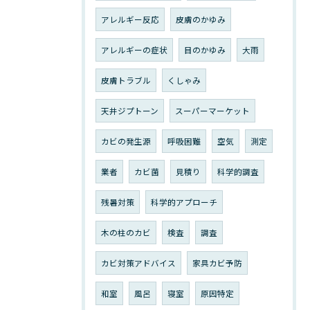
アレルギー反応
皮膚のかゆみ
アレルギーの症状
目のかゆみ
大雨
皮膚トラブル
くしゃみ
天井ジプトーン
スーパーマーケット
カビの発生源
呼吸困難
空気
測定
業者
カビ菌
見積り
科学的調査
残暑対策
科学的アプローチ
木の柱のカビ
検査
調査
カビ対策アドバイス
家具カビ予防
和室
風呂
寝室
原因特定