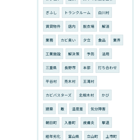
ぎふし
トランクルーム
白川村
賃貸物件
店内
脱衣場
解消
業務
カビ臭い
夕立
食品
業界
工業施設
解決策
予防
活用
三重県
長野市
本部
打ち合わせ
平谷村
売木村
王滝村
カビバスターズ
北相木村
かび
建築
敵
温度差
気分障害
朝日町
入善町
皮膚炎
撃退
経年劣化
富山県
立山町
上市町