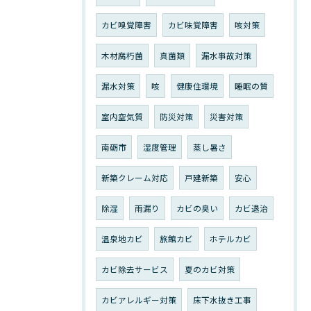
カビ嗅覚障害
カビ味覚障害
咳対策
木材腐朽菌
真菌類
漏水事故対策
漏水対策
咳
健康住環境
睡眠の質
室内空気質
防災対策
災害対策
南砺市
湿度管理
蒸し暑さ
新築クレーム対応
戸建新築
安心
除湿
雨漏り
カビの臭い
カビ退治
温泉地カビ
旅館カビ
ホテルカビ
カビ除去サービス
夏のカビ対策
カビアレルギー対策
床下水抜き工事