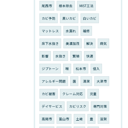
尾西市
根本除去
MIST工法
カビ予防
黒いカビ
白いカビ
マットレス
水漏れ
補修
床下水抜き
美濃加茂
解決
病気
影響
水抜き
繁殖
快適
ジプトーン
喉
松本市
侵入
アレルギー問題
菌
清潔
大津市
カビ被害
クレーム対応
児童
デイサービス
カビリスク
専門対策
高岡市
富山市
土岐
畳
滋賀