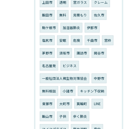
上田市
透明
窓ガラス
クレーム
飯田市
無料
見積もり
佐久市
駒ケ根市
加湿器肺炎
伊那市
塩尻市
安眠
危険
千曲市
窓枠
茅野市
須坂市
諏訪市
岡谷市
名古屋発
ビジネス
一般社団法人微生物対策協会
中野市
無料相談
小諸市
キッチン下収納
東御市
大町市
箕輪町
LINE
飯山市
子供
歩く肺炎
マイコプラズマ
軽井沢町
空中