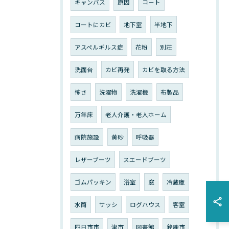
キャンバス
原因
コート
コートにカビ
地下室
半地下
アスペルギルス症
花粉
別荘
洗面台
カビ再発
カビを取る方法
怖さ
洗濯物
洗濯機
布製品
万年床
老人介護・老人ホーム
病院施設
黄砂
呼吸器
レザーブーツ
スエードブーツ
ゴムパッキン
浴室
窓
冷蔵庫
水筒
サッシ
ログハウス
客室
四日市市
津市
図書館
鈴鹿市