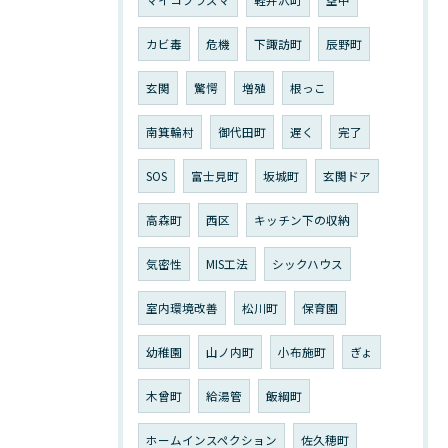
カビ毒
危機
下諏訪町
辰野町
玄関
驚愕
増殖
根っこ
南箕輪村
御代田町
遅く
完了
SOS
富士見町
坂城町
玄関ドア
高森町
西区
キッチン下の収納
気密性
MIS工法
シックハウス
室内環境改善
松川町
保育園
幼稚園
山ノ内町
小布施町
ぎょ
木曾町
給湯管
飯綱町
ホームインスペクション
佐久穂町