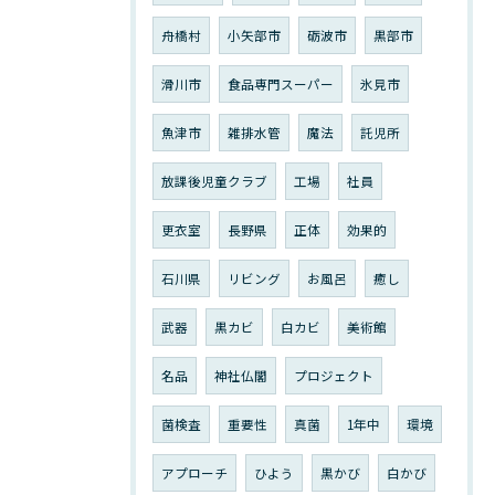
舟橋村
小矢部市
砺波市
黒部市
滑川市
食品専門スーパー
氷見市
魚津市
雑排水管
魔法
託児所
放課後児童クラブ
工場
社員
更衣室
長野県
正体
効果的
石川県
リビング
お風呂
癒し
武器
黒カビ
白カビ
美術館
名品
神社仏閣
プロジェクト
菌検査
重要性
真菌
1年中
環境
アプローチ
ひよう
黒かび
白かび