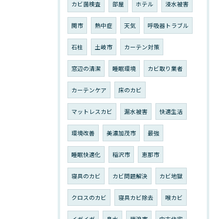
カビ菌検査
部屋
ホテル
浸水被害
関市
熱中症
天気
呼吸器トラブル
石柱
土岐市
カーテン対策
窓辺の清潔
睡眠環境
カビ取り業者
カーテンケア
床のカビ
マットレスカビ
漏水被害
快適生活
環境改善
美濃加茂市
最強
睡眠快適化
稲沢市
恵那市
寝具のカビ
カビ問題解決
カビ地獄
クロスのカビ
寝具カビ除去
喉カビ
イガイガ
鼻水
瑞浪市
中古住宅