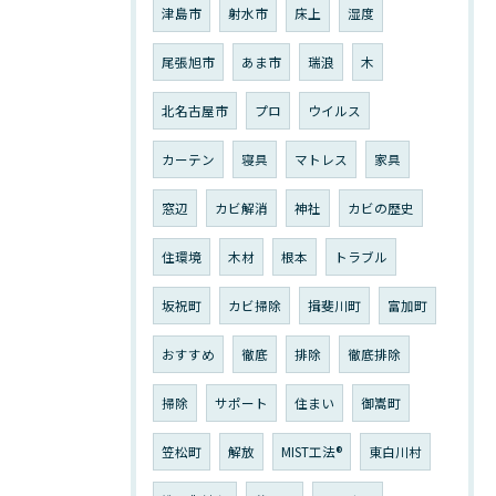
津島市
射水市
床上
湿度
尾張旭市
あま市
瑞浪
木
北名古屋市
プロ
ウイルス
カーテン
寝具
マトレス
家具
窓辺
カビ解消
神社
カビの歴史
住環境
木材
根本
トラブル
坂祝町
カビ掃除
揖斐川町
富加町
おすすめ
徹底
排除
徹底排除
掃除
サポート
住まい
御嵩町
笠松町
解放
MIST工法®︎
東白川村