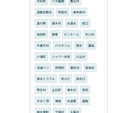
立科町
ベタ基礎
豊丘村
過敏性肺炎
阿智村
岐阜県内
道の駅
喬木村
水道水
蛇口
長和町
銅管
ピンホール
中川村
木島平村
バスタイム
排水
蔓延
小海町
シャワー水栓
川上村
洗濯パン
阿南町
朝日村
昭和区
排水トラブル
赤カビ
排水口
筑北村
上松町
青木村
負担
かほく市
凍結
水道管
破裂
南木曾町
下條村
大桑村