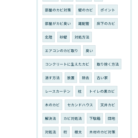
部屋のカビ対策
壁のカビ
ポイント
部屋がカビ臭い
雑配管
床下のカビ
北陸
砂壁
対処方法
エアコンのカビ取り
臭い
コンクリートに生えたカビ
取り除く方法
消す方法
放置
除去
古い家
レースカーテン
枕
トイレの黒カビ
木のカビ
セカンドハウス
天井カビ
解決法
カビ対処法
下駄箱
団地
対処法
桁
根太
木材のカビ対策