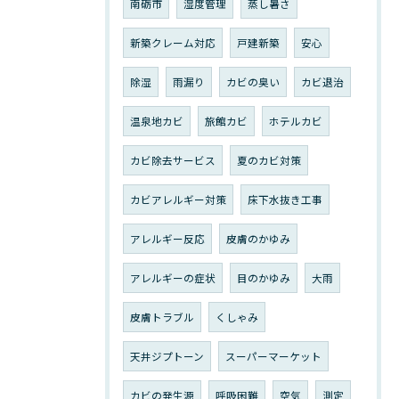
南砺市
湿度管理
蒸し暑さ
新築クレーム対応
戸建新築
安心
除湿
雨漏り
カビの臭い
カビ退治
温泉地カビ
旅館カビ
ホテルカビ
カビ除去サービス
夏のカビ対策
カビアレルギー対策
床下水抜き工事
アレルギー反応
皮膚のかゆみ
アレルギーの症状
目のかゆみ
大雨
皮膚トラブル
くしゃみ
天井ジプトーン
スーパーマーケット
カビの発生源
呼吸困難
空気
測定