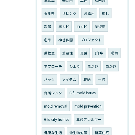
石川県
リビング
お風呂
癒し
武器
黒カビ
白カビ
美術館
名品
神社仏閣
プロジェクト
菌検査
重要性
真菌
1年中
環境
アプローチ
ひよう
黒かび
白かび
バック
アイテム
収納
一掃
台所シンク
Gifu mold issues
mold removal
mold prevention
Gifu city homes
真菌アレルギー
健康な生活
微生物対策
新築住宅