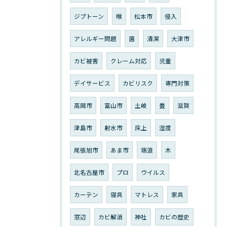
ジプトーン
喉
松本市
侵入
アレルギー問題
菌
清潔
大津市
カビ被害
クレーム対応
児童
デイサービス
カビリスク
専門対策
高岡市
富山市
土岐
畳
滋賀
津島市
射水市
床上
湿度
尾張旭市
あま市
瑞浪
木
北名古屋市
プロ
ウイルス
カーテン
寝具
マトレス
家具
窓辺
カビ解消
神社
カビの歴史