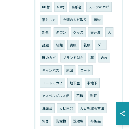
KD材
AD材
高齢者
スーツのカビ
落とし方
衣類のカビ取り
着物
対処
ダウン
グッズ
天井裏
人
話題
紅麴
喪服
礼服
ダニ
靴のカビ
ブランド財布
革
合皮
キャンバス
原因
コート
コートにカビ
地下室
半地下
アスペルギルス症
花粉
別荘
洗面台
カビ再発
カビを取る方法
怖さ
洗濯物
洗濯機
布製品