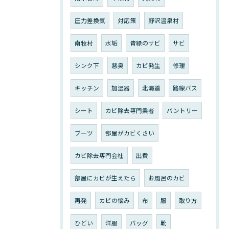
圧力差換気
対応策
野沢温泉村
南牧村
水垢
青緑のサビ
サビ
シンク下
悪臭
カビ発生
修理
キッチン
加湿器
北海道
路線バス
シート
カビ除去専門業者
パントリー
ブーツ
部屋がカビくさい
カビ除去専門会社
出費
部屋にカビが生えたら
お風呂のカビ
再発
カビの悩み
布
服
取り方
ひどい
洋服
バッグ
靴