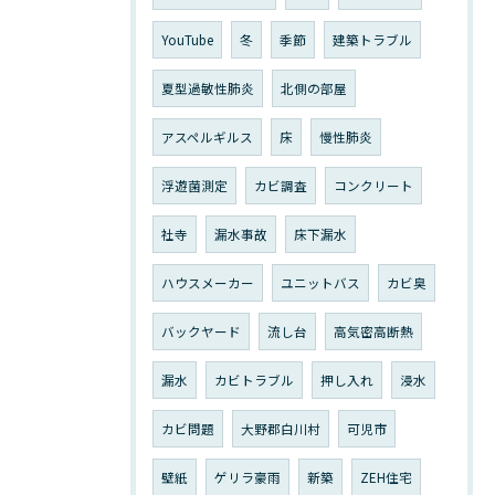
YouTube
冬
季節
建築トラブル
夏型過敏性肺炎
北側の部屋
アスペルギルス
床
慢性肺炎
浮遊菌測定
カビ調査
コンクリート
社寺
漏水事故
床下漏水
ハウスメーカー
ユニットバス
カビ臭
バックヤード
流し台
高気密高断熱
漏水
カビトラブル
押し入れ
浸水
カビ問題
大野郡白川村
可児市
壁紙
ゲリラ豪雨
新築
ZEH住宅