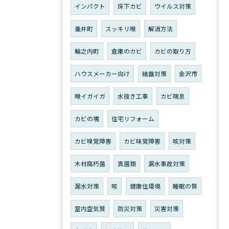
インパクト
床下カビ
ウイルス対策
垂井町
スッキリ喉
解消方法
輪之内町
倉庫のカビ
カビの取り方
ハウスメーカー向け
結露対策
金沢市
喉イガイガ
水抜き工事
カビ喘息
カビの塊
住宅リフォーム
カビ嗅覚障害
カビ味覚障害
咳対策
木材腐朽菌
真菌類
漏水事故対策
漏水対策
咳
健康住環境
睡眠の質
室内空気質
防災対策
災害対策