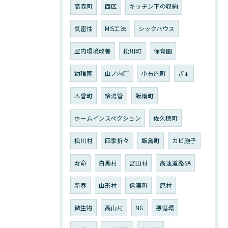
高森町
西区
キッチン下の収納
気密性
MIS工法
シックハウス
室内環境改善
松川町
保育園
幼稚園
山ノ内町
小布施町
ぎょ
木曾町
給湯管
飯綱町
ホームインスペクション
佐久穂町
松川村
四季折々
飯島町
カビ胞子
寿命
白馬村
宮田村
高速道路SA
新春
山形村
信濃町
原村
微生物
高山村
NG
悪循環