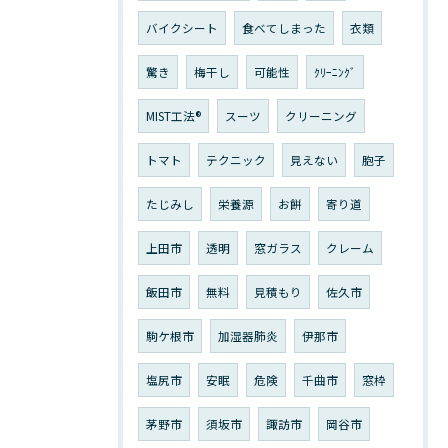
バイクシート
食べてしまった
衣類
驚き
梅干し
可能性
ｸﾘｰﾆﾝｸﾞ
MIST工法®
スーツ
クリーニング
トマト
テクニック
見えない
胞子
たじみし
栄養源
お餅
寄り道
上田市
透明
窓ガラス
クレーム
飯田市
無料
見積もり
佐久市
駒ケ根市
加湿器肺炎
伊那市
塩尻市
安眠
危険
千曲市
窓枠
茅野市
須坂市
諏訪市
岡谷市