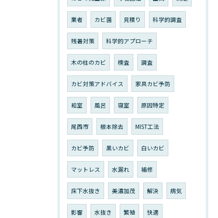
業者
カビ菌
見積り
科学的調査
残暑対策
科学的アプローチ
木の柱のカビ
検査
調査
カビ対策アドバイス
家具カビ予防
和室
風呂
寝室
原因特定
尾西市
根本除去
MIST工法
カビ予防
黒いカビ
白いカビ
マットレス
水漏れ
補修
床下水抜き
美濃加茂
解決
病気
影響
水抜き
繁殖
快適