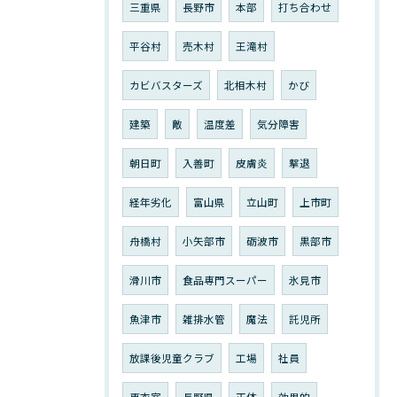
三重県
長野市
本部
打ち合わせ
平谷村
売木村
王滝村
カビバスターズ
北相木村
かび
建築
敵
温度差
気分障害
朝日町
入善町
皮膚炎
撃退
経年劣化
富山県
立山町
上市町
舟橋村
小矢部市
砺波市
黒部市
滑川市
食品専門スーパー
氷見市
魚津市
雑排水管
魔法
託児所
放課後児童クラブ
工場
社員
更衣室
長野県
正体
効果的