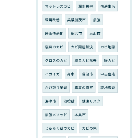
マットレスカビ
漏水被害
快適生活
環境改善
美濃加茂市
最強
睡眠快適化
稲沢市
恵那市
寝具のカビ
カビ問題解決
カビ地獄
クロスのカビ
寝具カビ除去
喉カビ
イガイガ
鼻水
瑞浪市
中古住宅
かび取り業者
真夏の寝室
現地調査
海津市
漆喰壁
健康リスク
最強メソッド
本巣市
じゅらく壁のカビ
カビの色