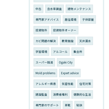
中古
含水率調査
建物メンテナンス
専門家アドバイス
居住環境
子供部屋
投資物件
投資物件オーナー
カビ問題の解決
教育施設
天井漏水
学習環境
アルコール
集会所
スーパー銭湯
Ogaki City
Mold problems
Expert advice
アレルギー疾患
気密性能
住宅対策
建設監査
消費者権利
健康的な生活
専門家のサポート
革靴
秘訣