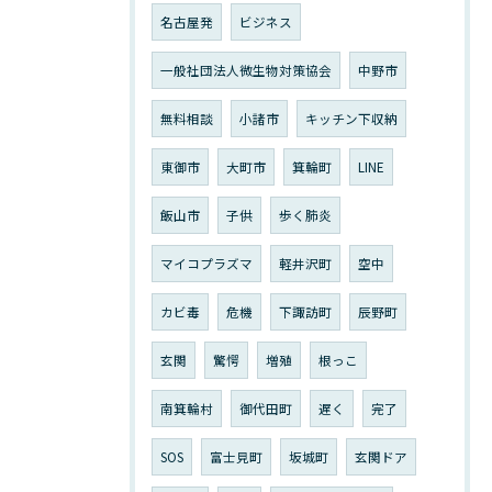
名古屋発
ビジネス
一般社団法人微生物対策協会
中野市
無料相談
小諸市
キッチン下収納
東御市
大町市
箕輪町
LINE
飯山市
子供
歩く肺炎
マイコプラズマ
軽井沢町
空中
カビ毒
危機
下諏訪町
辰野町
玄関
驚愕
増殖
根っこ
南箕輪村
御代田町
遅く
完了
SOS
富士見町
坂城町
玄関ドア