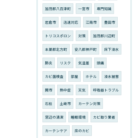
加茂郡八百津町
一宮市
専門知識
岩倉市
迅速対応
江南市
豊田市
トリコスポロン
対策
加茂郡川辺町
本巣郡北方町
安八郡神戸町
床下浸水
肺炎
リスク
気温差
頭痛
カビ菌検査
部屋
ホテル
浸水被害
関市
熱中症
天気
呼吸器トラブル
石柱
土岐市
カーテン対策
窓辺の清潔
睡眠環境
カビ取り業者
カーテンケア
床のカビ