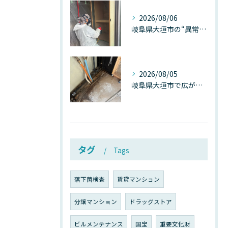
2026/08/06
岐阜県大垣市の“異常に高い気温”が建物内部を腐らせる──深層カビが爆発的に増える本当の理由
2026/08/05
岐阜県大垣市で広がる“深層カビ汚染”──なぜ除カビが必要なのか、建物内部で起きている見えない危機
タグ
Tags
落下菌検査
賃貸マンション
分譲マンション
ドラッグストア
ビルメンテナンス
国宝
重要文化財