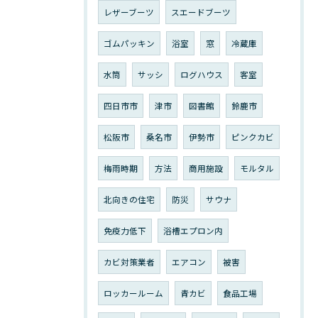
レザーブーツ
スエードブーツ
ゴムパッキン
浴室
窓
冷蔵庫
水筒
サッシ
ログハウス
客室
四日市市
津市
図書館
鈴鹿市
松阪市
桑名市
伊勢市
ピンクカビ
梅雨時期
方法
商用施設
モルタル
北向きの住宅
防災
サウナ
免疫力低下
浴槽エプロン内
カビ対策業者
エアコン
被害
ロッカールーム
青カビ
食品工場