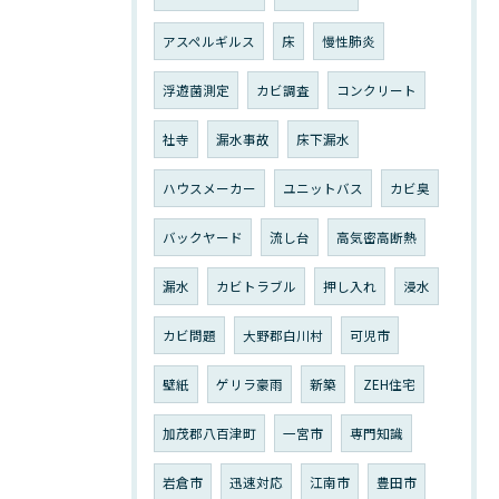
アスペルギルス
床
慢性肺炎
浮遊菌測定
カビ調査
コンクリート
社寺
漏水事故
床下漏水
ハウスメーカー
ユニットバス
カビ臭
バックヤード
流し台
高気密高断熱
漏水
カビトラブル
押し入れ
浸水
カビ問題
大野郡白川村
可児市
壁紙
ゲリラ豪雨
新築
ZEH住宅
加茂郡八百津町
一宮市
専門知識
岩倉市
迅速対応
江南市
豊田市