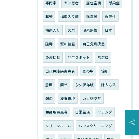
専門家
ガン患者
居住空間
感染症
繫殖
梅雨入り前
除湿器
危険性
梅雨入り
スパ
温泉旅館
日本
猛毒
壁の結露
自己免疫疾患
免疫抑制
発生スポット
除湿機
自己免疫疾患患者
家の中
場所
倉庫
簡単
永久保存版
除去方法
麴菌
療養環境
カビ感染症
免疫疾患患者
日常生活
ベランダ
クリーンルーム
ハウスクリーニング