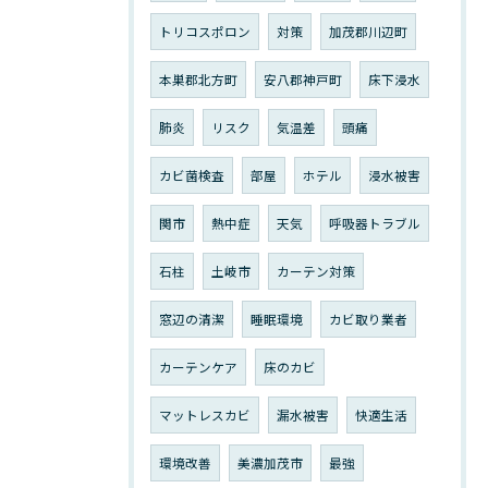
トリコスポロン
対策
加茂郡川辺町
本巣郡北方町
安八郡神戸町
床下浸水
肺炎
リスク
気温差
頭痛
カビ菌検査
部屋
ホテル
浸水被害
関市
熱中症
天気
呼吸器トラブル
石柱
土岐市
カーテン対策
窓辺の清潔
睡眠環境
カビ取り業者
カーテンケア
床のカビ
マットレスカビ
漏水被害
快適生活
環境改善
美濃加茂市
最強