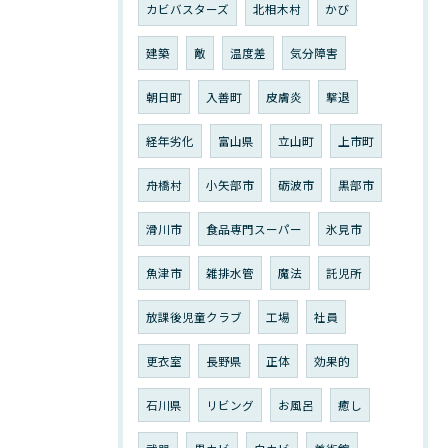
カビバスターズ
北相木村
かび
建築
敵
温度差
気分障害
朝日町
入善町
皮膚炎
撃退
経年劣化
富山県
立山町
上市町
舟橋村
小矢部市
砺波市
黒部市
滑川市
食品専門スーパー
氷見市
魚津市
雑排水管
魔法
託児所
放課後児童クラブ
工場
社員
更衣室
長野県
正体
効果的
石川県
リビング
お風呂
癒し