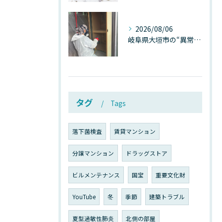
2026/08/06
岐阜県大垣市の“異常に高い気温”が建物内部を腐らせる──深層カビが爆発的に増える本当の理由
タグ
Tags
落下菌検査
賃貸マンション
分譲マンション
ドラッグストア
ビルメンテナンス
国宝
重要文化財
YouTube
冬
季節
建築トラブル
夏型過敏性肺炎
北側の部屋