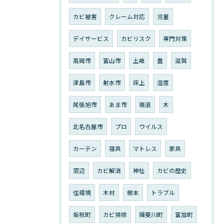
カビ被害
クレーム対応
児童
デイサービス
カビリスク
専門対策
高岡市
富山市
土岐
畳
滋賀
津島市
射水市
床上
湿度
尾張旭市
あま市
瑞浪
木
北名古屋市
プロ
ウイルス
カーテン
寝具
マトレス
家具
窓辺
カビ解消
神社
カビの歴史
住環境
木材
根本
トラブル
坂祝町
カビ掃除
揖斐川町
富加町