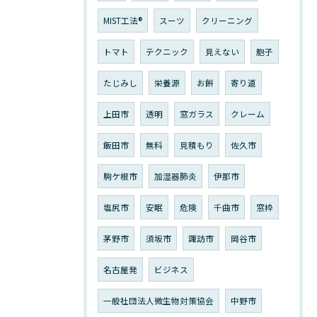
MIST工法®
スーツ
クリーニング
トマト
テクニック
見えない
胞子
たじみし
栄養源
お餅
寄り道
上田市
透明
窓ガラス
クレーム
飯田市
無料
見積もり
佐久市
駒ケ根市
加湿器肺炎
伊那市
塩尻市
安眠
危険
千曲市
窓枠
茅野市
須坂市
諏訪市
岡谷市
名古屋発
ビジネス
一般社団法人微生物対策協会
中野市