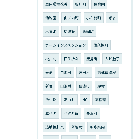
室内環境改善
松川町
保育園
幼稚園
山ノ内町
小布施町
ぎょ
木曾町
給湯管
飯綱町
ホームインスペクション
佐久穂町
松川村
四季折々
飯島町
カビ胞子
寿命
白馬村
宮田村
高速道路SA
新春
山形村
信濃町
原村
微生物
高山村
NG
悪循環
立科町
ベタ基礎
豊丘村
過敏性肺炎
阿智村
岐阜県内