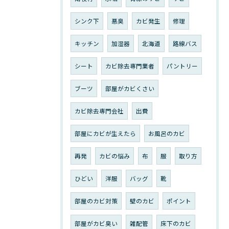
シンク下
悪臭
カビ発生
修理
キッチン
加湿器
北海道
路線バス
シート
カビ除去専門業者
パントリー
ブーツ
部屋がカビくさい
カビ除去専門会社
出費
部屋にカビが生えたら
お風呂のカビ
再発
カビの悩み
布
服
取り方
ひどい
洋服
バッグ
靴
部屋のカビ対策
壁のカビ
ポイント
部屋がカビ臭い
雑配管
床下のカビ