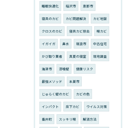
睡眠快適化
稲沢市
恵那市
寝具のカビ
カビ問題解決
カビ地獄
クロスのカビ
寝具カビ除去
喉カビ
イガイガ
鼻水
瑞浪市
中古住宅
かび取り業者
真夏の寝室
現地調査
海津市
漆喰壁
健康リスク
最強メソッド
本巣市
じゅらく壁のカビ
カビの色
インパクト
床下カビ
ウイルス対策
垂井町
スッキリ喉
解消方法