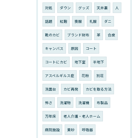
対処
ダウン
グッズ
天井裏
人
話題
紅麴
喪服
礼服
ダニ
靴のカビ
ブランド財布
革
合皮
キャンバス
原因
コート
コートにカビ
地下室
半地下
アスペルギルス症
花粉
別荘
洗面台
カビ再発
カビを取る方法
怖さ
洗濯物
洗濯機
布製品
万年床
老人介護・老人ホーム
病院施設
黄砂
呼吸器