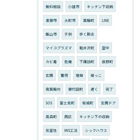
無料相談
小諸市
キッチン下収納
東御市
大町市
箕輪町
LINE
飯山市
子供
歩く肺炎
マイコプラズマ
軽井沢町
空中
カビ毒
危機
下諏訪町
辰野町
玄関
驚愕
増殖
根っこ
南箕輪村
御代田町
遅く
完了
SOS
富士見町
坂城町
玄関ドア
高森町
西区
キッチン下の収納
気密性
MIS工法
シックハウス