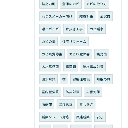
輪之内町
倉庫のカビ
カビの取り方
ハウスメーカー向け
結露対策
金沢市
喉イガイガ
水抜き工事
カビ喘息
カビの塊
住宅リフォーム
カビ嗅覚障害
カビ味覚障害
咳対策
木材腐朽菌
真菌類
漏水事故対策
漏水対策
咳
健康住環境
睡眠の質
室内空気質
防災対策
災害対策
南砺市
湿度管理
蒸し暑さ
新築クレーム対応
戸建新築
安心