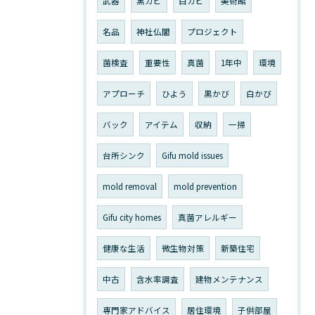
武器
黒カビ
白カビ
美術館
名品
神社仏閣
プロジェクト
菌検査
重要性
真菌
1年中
環境
アプローチ
ひよう
黒かび
白かび
バック
アイテム
収納
一掃
台所シンク
Gifu mold issues
mold removal
mold prevention
Gifu city homes
真菌アレルギー
健康な生活
微生物対策
新築住宅
中古
含水率調査
建物メンテナンス
専門家アドバイス
居住環境
子供部屋