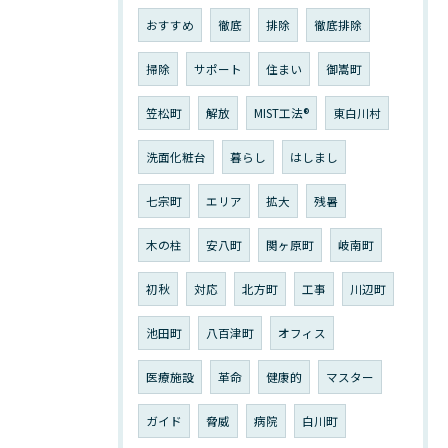
おすすめ
徹底
排除
徹底排除
掃除
サポート
住まい
御嵩町
笠松町
解放
MIST工法®︎
東白川村
洗面化粧台
暮らし
はしまし
七宗町
エリア
拡大
残暑
木の柱
安八町
関ヶ原町
岐南町
初秋
対応
北方町
工事
川辺町
池田町
八百津町
オフィス
医療施設
革命
健康的
マスター
ガイド
脅威
病院
白川町