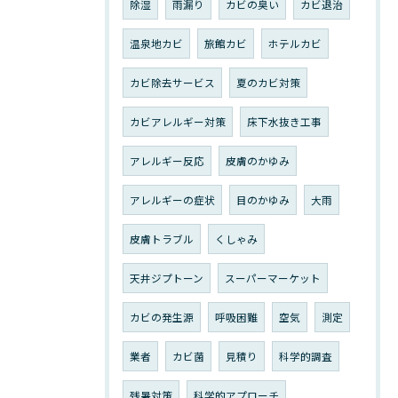
除湿
雨漏り
カビの臭い
カビ退治
温泉地カビ
旅館カビ
ホテルカビ
カビ除去サービス
夏のカビ対策
カビアレルギー対策
床下水抜き工事
アレルギー反応
皮膚のかゆみ
アレルギーの症状
目のかゆみ
大雨
皮膚トラブル
くしゃみ
天井ジプトーン
スーパーマーケット
カビの発生源
呼吸困難
空気
測定
業者
カビ菌
見積り
科学的調査
残暑対策
科学的アプローチ