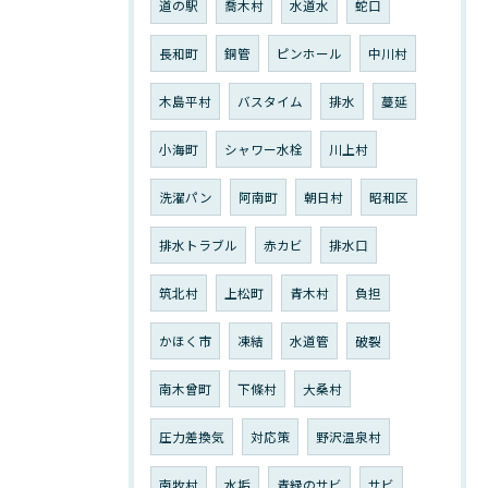
道の駅
喬木村
水道水
蛇口
長和町
銅管
ピンホール
中川村
木島平村
バスタイム
排水
蔓延
小海町
シャワー水栓
川上村
洗濯パン
阿南町
朝日村
昭和区
排水トラブル
赤カビ
排水口
筑北村
上松町
青木村
負担
かほく市
凍結
水道管
破裂
南木曾町
下條村
大桑村
圧力差換気
対応策
野沢温泉村
南牧村
水垢
青緑のサビ
サビ