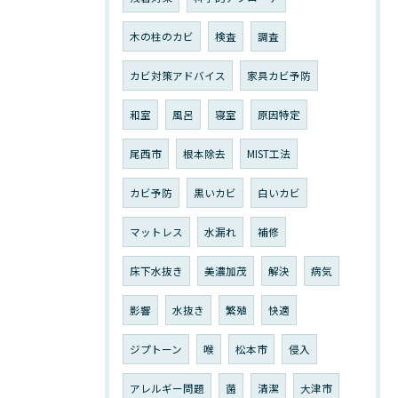
木の柱のカビ
検査
調査
カビ対策アドバイス
家具カビ予防
和室
風呂
寝室
原因特定
尾西市
根本除去
MIST工法
カビ予防
黒いカビ
白いカビ
マットレス
水漏れ
補修
床下水抜き
美濃加茂
解決
病気
影響
水抜き
繁殖
快適
ジプトーン
喉
松本市
侵入
アレルギー問題
菌
清潔
大津市