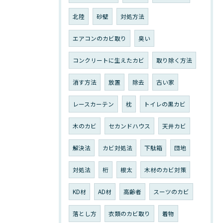
北陸
砂壁
対処方法
エアコンのカビ取り
臭い
コンクリートに生えたカビ
取り除く方法
消す方法
放置
除去
古い家
レースカーテン
枕
トイレの黒カビ
木のカビ
セカンドハウス
天井カビ
解決法
カビ対処法
下駄箱
団地
対処法
桁
根太
木材のカビ対策
KD材
AD材
高齢者
スーツのカビ
落とし方
衣類のカビ取り
着物