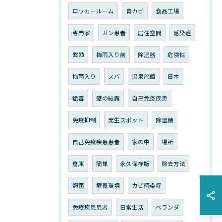
ロッカールーム
青カビ
食品工場
専門家
ガン患者
居住空間
感染症
繫殖
梅雨入り前
除湿器
危険性
梅雨入り
スパ
温泉旅館
日本
猛毒
壁の結露
自己免疫疾患
免疫抑制
発生スポット
除湿機
自己免疫疾患患者
家の中
場所
倉庫
簡単
永久保存版
除去方法
麴菌
療養環境
カビ感染症
免疫疾患患者
日常生活
ベランダ