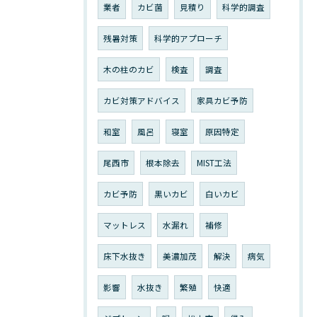
業者
カビ菌
見積り
科学的調査
残暑対策
科学的アプローチ
木の柱のカビ
検査
調査
カビ対策アドバイス
家具カビ予防
和室
風呂
寝室
原因特定
尾西市
根本除去
MIST工法
カビ予防
黒いカビ
白いカビ
マットレス
水漏れ
補修
床下水抜き
美濃加茂
解決
病気
影響
水抜き
繁殖
快適