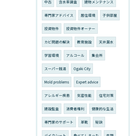
中古
含水率調査
建物メンテナンス
専門家アドバイス
居住環境
子供部屋
投資物件
投資物件オーナー
カビ問題の解決
教育施設
天井漏水
学習環境
アルコール
集会所
スーパー銭湯
Ogaki City
Mold problems
Expert advice
アレルギー疾患
気密性能
住宅対策
建設監査
消費者権利
健康的な生活
専門家のサポート
革靴
秘訣
バイクシート
食べてしまった
衣類