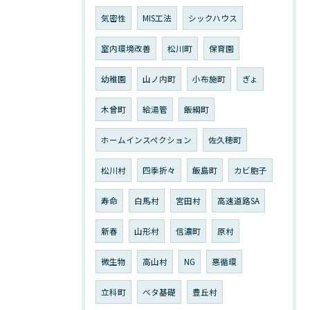
気密性
MIS工法
シックハウス
室内環境改善
松川町
保育園
幼稚園
山ノ内町
小布施町
ぎょ
木曾町
給湯管
飯綱町
ホームインスペクション
佐久穂町
松川村
四季折々
飯島町
カビ胞子
寿命
白馬村
宮田村
高速道路SA
新春
山形村
信濃町
原村
微生物
高山村
NG
悪循環
立科町
ベタ基礎
豊丘村