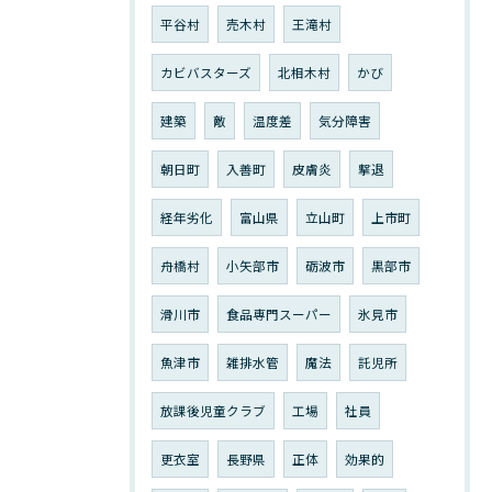
平谷村
売木村
王滝村
カビバスターズ
北相木村
かび
建築
敵
温度差
気分障害
朝日町
入善町
皮膚炎
撃退
経年劣化
富山県
立山町
上市町
舟橋村
小矢部市
砺波市
黒部市
滑川市
食品専門スーパー
氷見市
魚津市
雑排水管
魔法
託児所
放課後児童クラブ
工場
社員
更衣室
長野県
正体
効果的