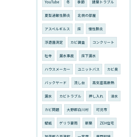
YouTube
冬
季節
建築トラブル
夏型過敏性肺炎
北側の部屋
アスペルギルス
床
慢性肺炎
浮遊菌測定
カビ調査
コンクリート
社寺
漏水事故
床下漏水
ハウスメーカー
ユニットバス
カビ臭
バックヤード
流し台
高気密高断熱
漏水
カビトラブル
押し入れ
浸水
カビ問題
大野郡白川村
可児市
壁紙
ゲリラ豪雨
新築
ZEH住宅
加茂郡八百津町
一宮市
専門知識