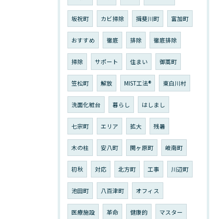
坂祝町
カビ掃除
揖斐川町
富加町
おすすめ
徹底
排除
徹底排除
掃除
サポート
住まい
御嵩町
笠松町
解放
MIST工法®︎
東白川村
洗面化粧台
暮らし
はしまし
七宗町
エリア
拡大
残暑
木の柱
安八町
関ヶ原町
岐南町
初秋
対応
北方町
工事
川辺町
池田町
八百津町
オフィス
医療施設
革命
健康的
マスター