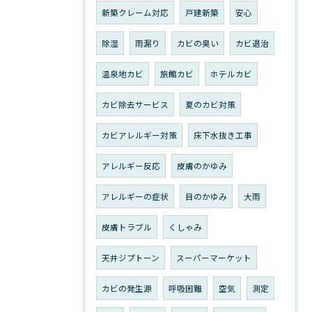
新築クレーム対応
戸建新築
安心
除湿
雨漏り
カビの臭い
カビ退治
温泉地カビ
旅館カビ
ホテルカビ
カビ除去サービス
夏のカビ対策
カビアレルギー対策
床下水抜き工事
アレルギー反応
皮膚のかゆみ
アレルギーの症状
目のかゆみ
大雨
皮膚トラブル
くしゃみ
天井ジプトーン
スーパーマーケット
カビの発生源
呼吸困難
空気
測定