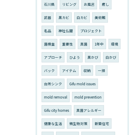
石川県
リビング
お風呂
癒し
武器
黒カビ
白カビ
美術館
名品
神社仏閣
プロジェクト
菌検査
重要性
真菌
1年中
環境
アプローチ
ひよう
黒かび
白かび
バック
アイテム
収納
一掃
台所シンク
Gifu mold issues
mold removal
mold prevention
Gifu city homes
真菌アレルギー
健康な生活
微生物対策
新築住宅