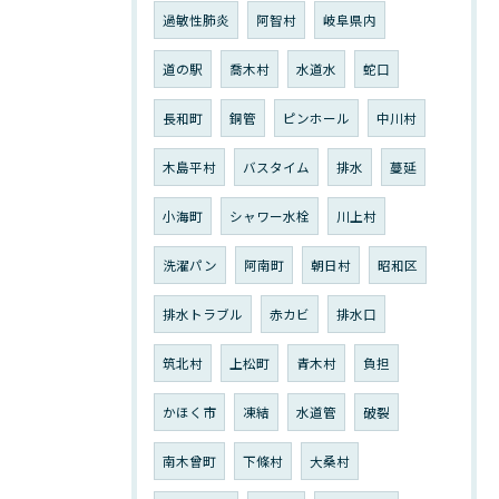
過敏性肺炎
阿智村
岐阜県内
道の駅
喬木村
水道水
蛇口
長和町
銅管
ピンホール
中川村
木島平村
バスタイム
排水
蔓延
小海町
シャワー水栓
川上村
洗濯パン
阿南町
朝日村
昭和区
排水トラブル
赤カビ
排水口
筑北村
上松町
青木村
負担
かほく市
凍結
水道管
破裂
南木曾町
下條村
大桑村