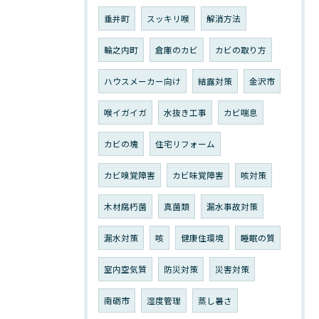
垂井町
スッキリ喉
解消方法
輪之内町
倉庫のカビ
カビの取り方
ハウスメーカー向け
結露対策
金沢市
喉イガイガ
水抜き工事
カビ喘息
カビの塊
住宅リフォーム
カビ嗅覚障害
カビ味覚障害
咳対策
木材腐朽菌
真菌類
漏水事故対策
漏水対策
咳
健康住環境
睡眠の質
室内空気質
防災対策
災害対策
南砺市
湿度管理
蒸し暑さ