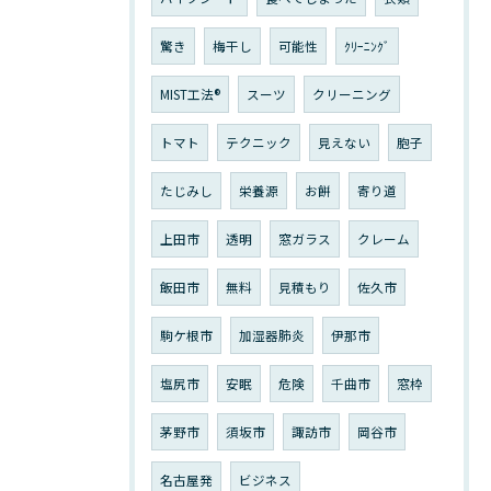
驚き
梅干し
可能性
ｸﾘｰﾆﾝｸﾞ
MIST工法®
スーツ
クリーニング
トマト
テクニック
見えない
胞子
たじみし
栄養源
お餅
寄り道
上田市
透明
窓ガラス
クレーム
飯田市
無料
見積もり
佐久市
駒ケ根市
加湿器肺炎
伊那市
塩尻市
安眠
危険
千曲市
窓枠
茅野市
須坂市
諏訪市
岡谷市
名古屋発
ビジネス