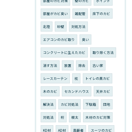
部屋のカビ対策
壁のカビ
ポイント
部屋がカビ臭い
雑配管
床下のカビ
北陸
砂壁
対処方法
エアコンのカビ取り
臭い
コンクリートに生えたカビ
取り除く方法
消す方法
放置
除去
古い家
レースカーテン
枕
トイレの黒カビ
木のカビ
セカンドハウス
天井カビ
解決法
カビ対処法
下駄箱
団地
対処法
桁
根太
木材のカビ対策
KD材
AD材
高齢者
スーツのカビ