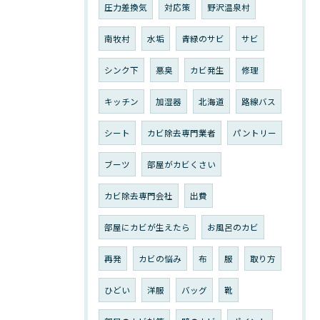
圧力差換気
対応策
野沢温泉村
南牧村
水垢
青緑のサビ
サビ
シンク下
悪臭
カビ発生
修理
キッチン
加湿器
北海道
路線バス
シート
カビ除去専門業者
パントリー
ブーツ
部屋がカビくさい
カビ除去専門会社
出費
部屋にカビが生えたら
お風呂のカビ
再発
カビの悩み
布
服
取り方
ひどい
洋服
バッグ
靴