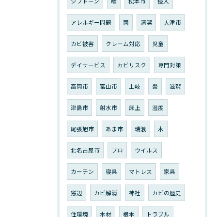
ジプトーン
喉
松本市
侵入
アレルギー問題
菌
清潔
大津市
カビ被害
クレーム対応
児童
デイサービス
カビリスク
専門対策
高岡市
富山市
土岐
畳
滋賀
津島市
射水市
床上
湿度
尾張旭市
あま市
瑞浪
木
北名古屋市
プロ
ウイルス
カーテン
寝具
マトレス
家具
窓辺
カビ解消
神社
カビの歴史
住環境
木材
根本
トラブル