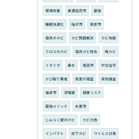
環境改善
美濃加茂市
最強
睡眠快適化
稲沢市
恵那市
寝具のカビ
カビ問題解決
カビ地獄
クロスのカビ
寝具カビ除去
喉カビ
イガイガ
鼻水
瑞浪市
中古住宅
かび取り業者
真夏の寝室
現地調査
海津市
漆喰壁
健康リスク
最強メソッド
本巣市
じゅらく壁のカビ
カビの色
インパクト
床下カビ
ウイルス対策