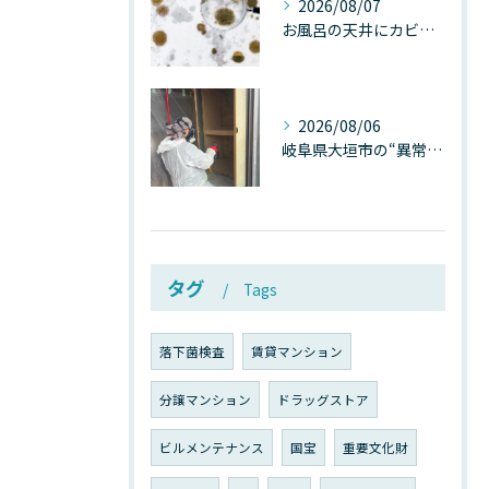
2026/08/07
お風呂の天井にカビが生えたら要注意！2026年8月の猛暑・高湿度で急増する浴室カビの原因と正しい対策
2026/08/06
岐阜県大垣市の“異常に高い気温”が建物内部を腐らせる──深層カビが爆発的に増える本当の理由
タグ
Tags
落下菌検査
賃貸マンション
分譲マンション
ドラッグストア
ビルメンテナンス
国宝
重要文化財