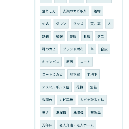
落とし方
衣類のカビ取り
着物
対処
ダウン
グッズ
天井裏
人
話題
紅麴
喪服
礼服
ダニ
靴のカビ
ブランド財布
革
合皮
キャンバス
原因
コート
コートにカビ
地下室
半地下
アスペルギルス症
花粉
別荘
洗面台
カビ再発
カビを取る方法
怖さ
洗濯物
洗濯機
布製品
万年床
老人介護・老人ホーム