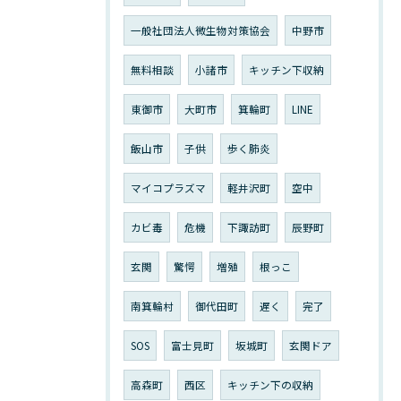
一般社団法人微生物対策協会
中野市
無料相談
小諸市
キッチン下収納
東御市
大町市
箕輪町
LINE
飯山市
子供
歩く肺炎
マイコプラズマ
軽井沢町
空中
カビ毒
危機
下諏訪町
辰野町
玄関
驚愕
増殖
根っこ
南箕輪村
御代田町
遅く
完了
SOS
富士見町
坂城町
玄関ドア
高森町
西区
キッチン下の収納