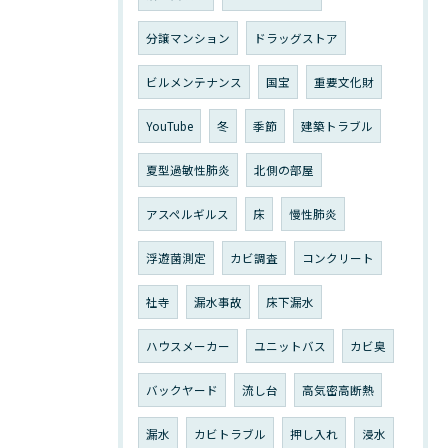
分譲マンション
ドラッグストア
ビルメンテナンス
国宝
重要文化財
YouTube
冬
季節
建築トラブル
夏型過敏性肺炎
北側の部屋
アスペルギルス
床
慢性肺炎
浮遊菌測定
カビ調査
コンクリート
社寺
漏水事故
床下漏水
ハウスメーカー
ユニットバス
カビ臭
バックヤード
流し台
高気密高断熱
漏水
カビトラブル
押し入れ
浸水