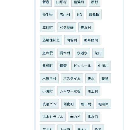
新春
山形村
信濃町
原村
微生物
高山村
NG
悪循環
立科町
ベタ基礎
豊丘村
過敏性肺炎
阿智村
岐阜県内
道の駅
喬木村
水道水
蛇口
長和町
銅管
ピンホール
中川村
木島平村
バスタイム
排水
蔓延
小海町
シャワー水栓
川上村
洗濯パン
阿南町
朝日村
昭和区
排水トラブル
赤カビ
排水口
筑北村
上松町
青木村
負担