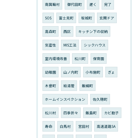
南箕輪村
御代田町
遅く
完了
SOS
富士見町
坂城町
玄関ドア
高森町
西区
キッチン下の収納
気密性
MIS工法
シックハウス
室内環境改善
松川町
保育園
幼稚園
山ノ内町
小布施町
ぎょ
木曾町
給湯管
飯綱町
ホームインスペクション
佐久穂町
松川村
四季折々
飯島町
カビ胞子
寿命
白馬村
宮田村
高速道路SA