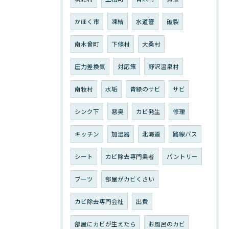
かほく市
凍結
水道管
破裂
南木曾町
下條村
大桑村
圧力差換気
対応策
野沢温泉村
南牧村
水垢
青緑のサビ
サビ
シンク下
悪臭
カビ発生
修理
キッチン
加湿器
北海道
路線バス
シート
カビ除去専門業者
パントリー
ブーツ
部屋がカビくさい
カビ除去専門会社
出費
部屋にカビが生えたら
お風呂のカビ