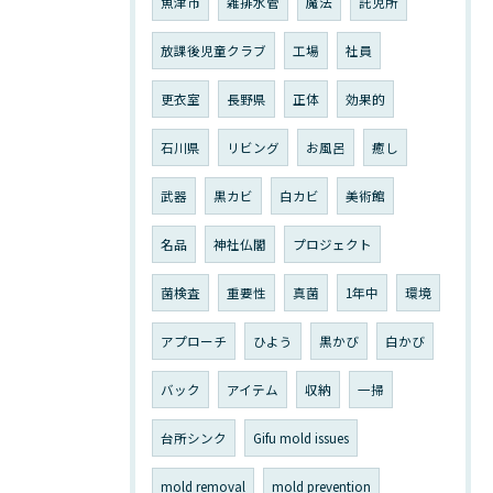
魚津市
雑排水管
魔法
託児所
放課後児童クラブ
工場
社員
更衣室
長野県
正体
効果的
石川県
リビング
お風呂
癒し
武器
黒カビ
白カビ
美術館
名品
神社仏閣
プロジェクト
菌検査
重要性
真菌
1年中
環境
アプローチ
ひよう
黒かび
白かび
バック
アイテム
収納
一掃
台所シンク
Gifu mold issues
mold removal
mold prevention