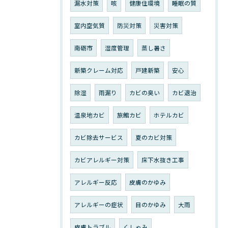
漏水対策
咳
健康住環境
睡眠の質
室内空気質
防災対策
災害対策
南砺市
湿度管理
蒸し暑さ
新築クレーム対応
戸建新築
安心
除湿
雨漏り
カビの臭い
カビ退治
温泉地カビ
旅館カビ
ホテルカビ
カビ除去サービス
夏のカビ対策
カビアレルギー対策
床下水抜き工事
アレルギー反応
皮膚のかゆみ
アレルギーの症状
目のかゆみ
大雨
皮膚トラブル
くしゃみ