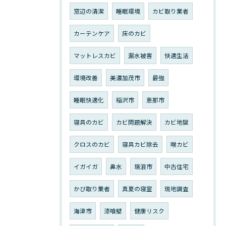
窓辺の清潔
睡眠環境
カビ取り業者
カーテンケア
床のカビ
マットレスカビ
漏水被害
快適生活
環境改善
美濃加茂市
最強
睡眠快適化
稲沢市
恵那市
寝具のカビ
カビ問題解決
カビ地獄
クロスのカビ
寝具カビ除去
喉カビ
イガイガ
鼻水
瑞浪市
中古住宅
かび取り業者
真夏の寝室
現地調査
海津市
漆喰壁
健康リスク