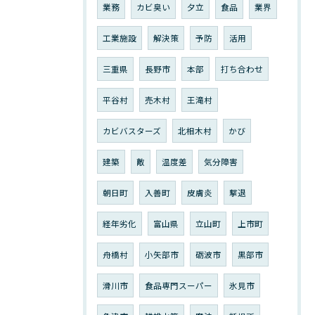
業務
カビ臭い
夕立
食品
業界
工業施設
解決策
予防
活用
三重県
長野市
本部
打ち合わせ
平谷村
売木村
王滝村
カビバスターズ
北相木村
かび
建築
敵
温度差
気分障害
朝日町
入善町
皮膚炎
撃退
経年劣化
富山県
立山町
上市町
舟橋村
小矢部市
砺波市
黒部市
滑川市
食品専門スーパー
氷見市