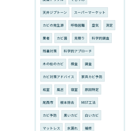
天井ジプトーン
スーパーマーケット
カビの発生源
呼吸困難
空気
測定
業者
カビ菌
見積り
科学的調査
残暑対策
科学的アプローチ
木の柱のカビ
検査
調査
カビ対策アドバイス
家具カビ予防
和室
風呂
寝室
原因特定
尾西市
根本除去
MIST工法
カビ予防
黒いカビ
白いカビ
マットレス
水漏れ
補修