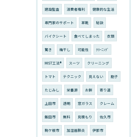
建設監査
消費者権利
健康的な生活
専門家のサポート
革靴
秘訣
バイクシート
食べてしまった
衣類
驚き
梅干し
可能性
ｸﾘｰﾆﾝｸﾞ
MIST工法®
スーツ
クリーニング
トマト
テクニック
見えない
胞子
たじみし
栄養源
お餅
寄り道
上田市
透明
窓ガラス
クレーム
飯田市
無料
見積もり
佐久市
駒ケ根市
加湿器肺炎
伊那市