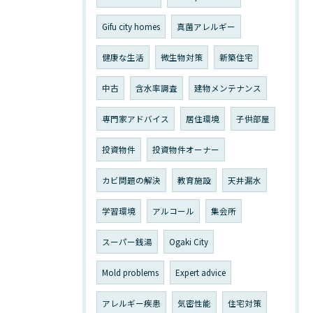
Gifu city homes
真菌アレルギー
健康な生活
微生物対策
新築住宅
中古
含水率調査
建物メンテナンス
専門家アドバイス
居住環境
子供部屋
投資物件
投資物件オーナー
カビ問題の解決
教育施設
天井漏水
学習環境
アルコール
集会所
スーパー銭湯
Ogaki City
Mold problems
Expert advice
アレルギー疾患
気密性能
住宅対策