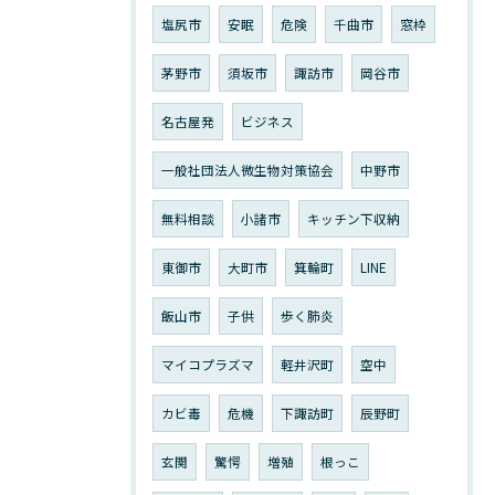
塩尻市
安眠
危険
千曲市
窓枠
茅野市
須坂市
諏訪市
岡谷市
名古屋発
ビジネス
一般社団法人微生物対策協会
中野市
無料相談
小諸市
キッチン下収納
東御市
大町市
箕輪町
LINE
飯山市
子供
歩く肺炎
マイコプラズマ
軽井沢町
空中
カビ毒
危機
下諏訪町
辰野町
玄関
驚愕
増殖
根っこ