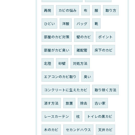
再発
カビの悩み
布
服
取り方
ひどい
洋服
バッグ
靴
部屋のカビ対策
壁のカビ
ポイント
部屋がカビ臭い
雑配管
床下のカビ
北陸
砂壁
対処方法
エアコンのカビ取り
臭い
コンクリートに生えたカビ
取り除く方法
消す方法
放置
除去
古い家
レースカーテン
枕
トイレの黒カビ
木のカビ
セカンドハウス
天井カビ