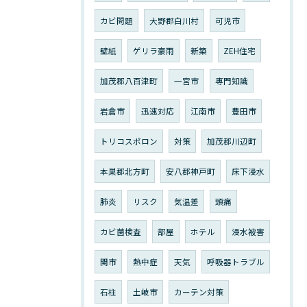
カビ問題
大野郡白川村
可児市
壁紙
ゲリラ豪雨
新築
ZEH住宅
加茂郡八百津町
一宮市
専門知識
岩倉市
迅速対応
江南市
豊田市
トリコスポロン
対策
加茂郡川辺町
本巣郡北方町
安八郡神戸町
床下浸水
肺炎
リスク
気温差
頭痛
カビ菌検査
部屋
ホテル
浸水被害
関市
熱中症
天気
呼吸器トラブル
石柱
土岐市
カーテン対策