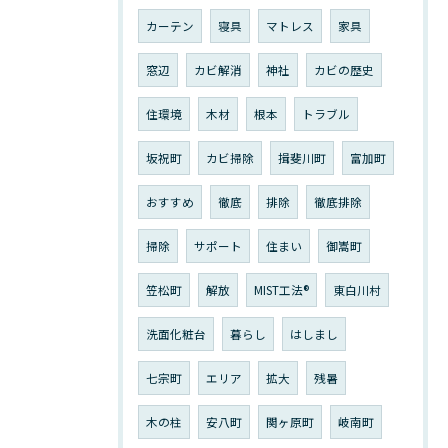
カーテン
寝具
マトレス
家具
窓辺
カビ解消
神社
カビの歴史
住環境
木材
根本
トラブル
坂祝町
カビ掃除
揖斐川町
富加町
おすすめ
徹底
排除
徹底排除
掃除
サポート
住まい
御嵩町
笠松町
解放
MIST工法®︎
東白川村
洗面化粧台
暮らし
はしまし
七宗町
エリア
拡大
残暑
木の柱
安八町
関ヶ原町
岐南町