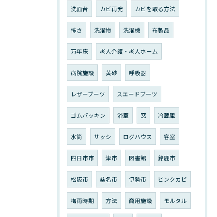
洗面台
カビ再発
カビを取る方法
怖さ
洗濯物
洗濯機
布製品
万年床
老人介護・老人ホーム
病院施設
黄砂
呼吸器
レザーブーツ
スエードブーツ
ゴムパッキン
浴室
窓
冷蔵庫
水筒
サッシ
ログハウス
客室
四日市市
津市
図書館
鈴鹿市
松阪市
桑名市
伊勢市
ピンクカビ
梅雨時期
方法
商用施設
モルタル