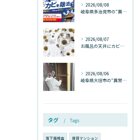
2026/08/08
岐阜県多治見市の“異常な高温”が建物内部を破壊する──深層カビが急増する危険な温度差の正体
2026/08/07
お風呂の天井にカビが生えたら要注意！2026年8月の猛暑・高湿度で急増する浴室カビの原因と正しい対策
2026/08/06
岐阜県大垣市の“異常に高い気温”が建物内部を腐らせる──深層カビが爆発的に増える本当の理由
タグ
Tags
落下菌検査
賃貸マンション