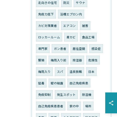
北向きの住宅
防災
サウナ
免疫力低下
浴槽エプロン内
カビ対策業者
エアコン
被害
ロッカールーム
青カビ
食品工場
専門家
ガン患者
居住空間
感染症
繫殖
梅雨入り前
除湿器
危険性
梅雨入り
スパ
温泉旅館
日本
猛毒
壁の結露
自己免疫疾患
免疫抑制
発生スポット
除湿機
自己免疫疾患患者
家の中
場所