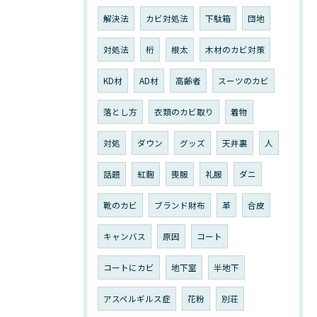
解決法
カビ対処法
下駄箱
団地
対処法
桁
根太
木材のカビ対策
KD材
AD材
高齢者
スーツのカビ
落とし方
衣類のカビ取り
着物
対処
ダウン
グッズ
天井裏
人
話題
紅麴
喪服
礼服
ダニ
靴のカビ
ブランド財布
革
合皮
キャンバス
原因
コート
コートにカビ
地下室
半地下
アスペルギルス症
花粉
別荘