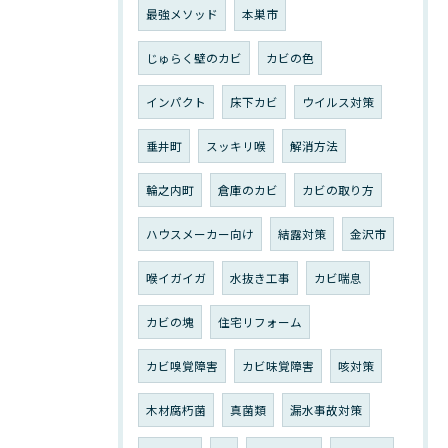
最強メソッド
本巣市
じゅらく壁のカビ
カビの色
インパクト
床下カビ
ウイルス対策
垂井町
スッキリ喉
解消方法
輪之内町
倉庫のカビ
カビの取り方
ハウスメーカー向け
結露対策
金沢市
喉イガイガ
水抜き工事
カビ喘息
カビの塊
住宅リフォーム
カビ嗅覚障害
カビ味覚障害
咳対策
木材腐朽菌
真菌類
漏水事故対策