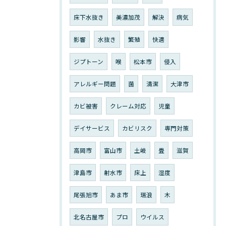
床下水抜き
美濃加茂
解決
病気
影響
水抜き
繁殖
快適
ジプトーン
喉
松本市
侵入
アレルギー問題
菌
清潔
大津市
カビ被害
クレーム対応
児童
デイサービス
カビリスク
専門対策
高岡市
富山市
土岐
畳
滋賀
津島市
射水市
床上
湿度
尾張旭市
あま市
瑞浪
木
北名古屋市
プロ
ウイルス