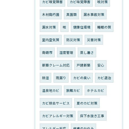
カビ嗅覚障害
カビ味覚障害
咳対策
木材腐朽菌
真菌類
漏水事故対策
漏水対策
咳
健康住環境
睡眠の質
室内空気質
防災対策
災害対策
南砺市
湿度管理
蒸し暑さ
新築クレーム対応
戸建新築
安心
除湿
雨漏り
カビの臭い
カビ退治
温泉地カビ
旅館カビ
ホテルカビ
カビ除去サービス
夏のカビ対策
カビアレルギー対策
床下水抜き工事
アレルギー反応
皮膚のかゆみ