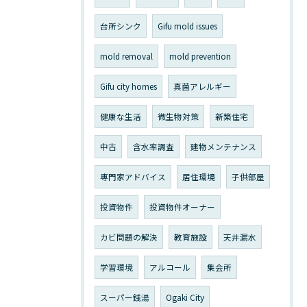
台所シンク
Gifu mold issues
mold removal
mold prevention
Gifu city homes
真菌アレルギー
健康な生活
微生物対策
新築住宅
中古
含水率調査
建物メンテナンス
専門家アドバイス
居住環境
子供部屋
投資物件
投資物件オーナー
カビ問題の解決
教育施設
天井漏水
学習環境
アルコール
集会所
スーパー銭湯
Ogaki City