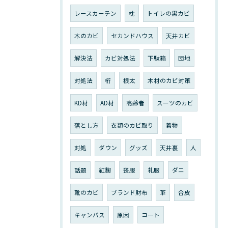
レースカーテン
枕
トイレの黒カビ
木のカビ
セカンドハウス
天井カビ
解決法
カビ対処法
下駄箱
団地
対処法
桁
根太
木材のカビ対策
KD材
AD材
高齢者
スーツのカビ
落とし方
衣類のカビ取り
着物
対処
ダウン
グッズ
天井裏
人
話題
紅麴
喪服
礼服
ダニ
靴のカビ
ブランド財布
革
合皮
キャンバス
原因
コート