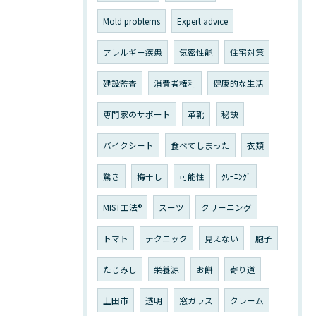
Mold problems
Expert advice
アレルギー疾患
気密性能
住宅対策
建設監査
消費者権利
健康的な生活
専門家のサポート
革靴
秘訣
バイクシート
食べてしまった
衣類
驚き
梅干し
可能性
ｸﾘｰﾆﾝｸﾞ
MIST工法®
スーツ
クリーニング
トマト
テクニック
見えない
胞子
たじみし
栄養源
お餅
寄り道
上田市
透明
窓ガラス
クレーム