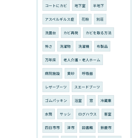
コートにカビ
地下室
半地下
アスペルギルス症
花粉
別荘
洗面台
カビ再発
カビを取る方法
怖さ
洗濯物
洗濯機
布製品
万年床
老人介護・老人ホーム
病院施設
黄砂
呼吸器
レザーブーツ
スエードブーツ
ゴムパッキン
浴室
窓
冷蔵庫
水筒
サッシ
ログハウス
客室
四日市市
津市
図書館
鈴鹿市