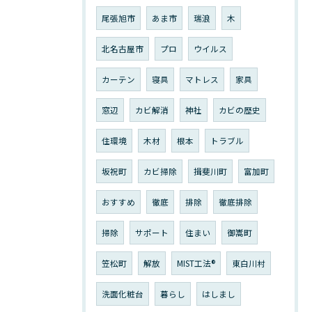
尾張旭市
あま市
瑞浪
木
北名古屋市
プロ
ウイルス
カーテン
寝具
マトレス
家具
窓辺
カビ解消
神社
カビの歴史
住環境
木材
根本
トラブル
坂祝町
カビ掃除
揖斐川町
富加町
おすすめ
徹底
排除
徹底排除
掃除
サポート
住まい
御嵩町
笠松町
解放
MIST工法®︎
東白川村
洗面化粧台
暮らし
はしまし