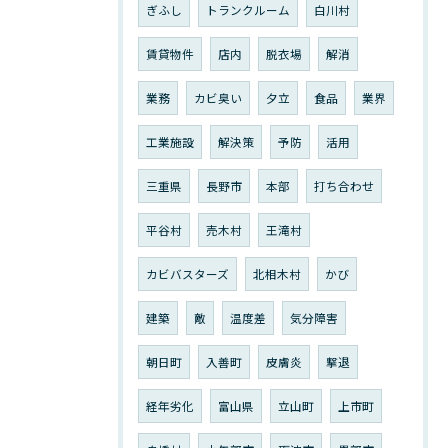
ぎふし
トランクルーム
白川村
賃貸物件
店内
脱衣場
解消
業務
カビ臭い
夕立
食品
業界
工業施設
解決策
予防
活用
三重県
長野市
本部
打ち合わせ
平谷村
売木村
王滝村
カビバスターズ
北相木村
かび
建築
敵
温度差
気分障害
朝日町
入善町
皮膚炎
撃退
経年劣化
富山県
立山町
上市町