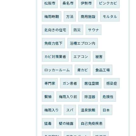
松阪市
桑名市
伊勢市
ピンクカビ
梅雨時期
方法
商用施設
モルタル
北向きの住宅
防災
サウナ
免疫力低下
浴槽エプロン内
カビ対策業者
エアコン
被害
ロッカールーム
青カビ
食品工場
専門家
ガン患者
居住空間
感染症
繫殖
梅雨入り前
除湿器
危険性
梅雨入り
スパ
温泉旅館
日本
猛毒
壁の結露
自己免疫疾患