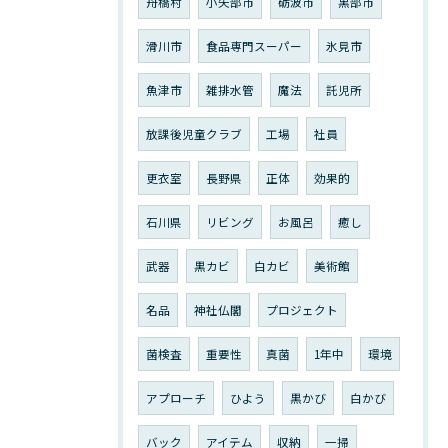
舟橋村
小矢部市
砺波市
黒部市
滑川市
食品専門スーパー
氷見市
魚津市
雑排水管
魔法
託児所
放課後児童クラブ
工場
社員
更衣室
長野県
正体
効果的
石川県
リビング
お風呂
癒し
武器
黒カビ
白カビ
美術館
名品
神社仏閣
プロジェクト
菌検査
重要性
真菌
1年中
環境
アプローチ
ひよう
黒かび
白かび
バック
アイテム
収納
一掃