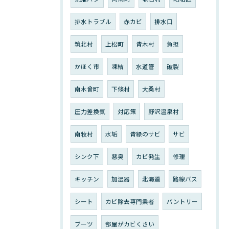
排水トラブル
赤カビ
排水口
筑北村
上松町
青木村
負担
かほく市
凍結
水道管
破裂
南木曾町
下條村
大桑村
圧力差換気
対応策
野沢温泉村
南牧村
水垢
青緑のサビ
サビ
シンク下
悪臭
カビ発生
修理
キッチン
加湿器
北海道
路線バス
シート
カビ除去専門業者
パントリー
ブーツ
部屋がカビくさい