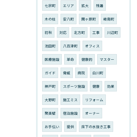
七宗町
エリア
拡大
残暑
木の柱
安八町
関ヶ原町
岐南町
初秋
対応
北方町
工事
川辺町
池田町
八百津町
オフィス
医療施設
革命
健康的
マスター
ガイド
脅威
病院
白川町
神戸町
スポーツ施設
健康
効果
大野町
施工ミス
リフォーム
聚楽壁
宿泊施設
オーナー
お手伝い
提供
床下の水抜き工事