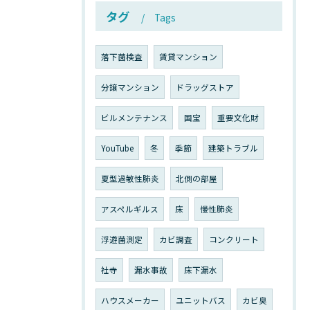
タグ
Tags
落下菌検査
賃貸マンション
分譲マンション
ドラッグストア
ビルメンテナンス
国宝
重要文化財
YouTube
冬
季節
建築トラブル
夏型過敏性肺炎
北側の部屋
アスペルギルス
床
慢性肺炎
浮遊菌測定
カビ調査
コンクリート
社寺
漏水事故
床下漏水
ハウスメーカー
ユニットバス
カビ臭