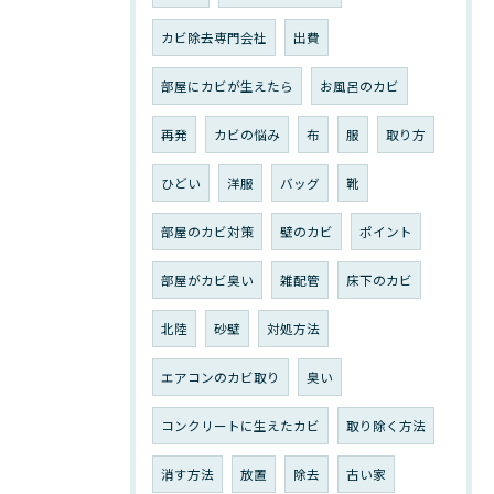
カビ除去専門会社
出費
部屋にカビが生えたら
お風呂のカビ
再発
カビの悩み
布
服
取り方
ひどい
洋服
バッグ
靴
部屋のカビ対策
壁のカビ
ポイント
部屋がカビ臭い
雑配管
床下のカビ
北陸
砂壁
対処方法
エアコンのカビ取り
臭い
コンクリートに生えたカビ
取り除く方法
消す方法
放置
除去
古い家