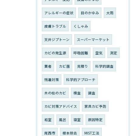
アレルギーの症状
目のかゆみ
大雨
皮膚トラブル
くしゃみ
天井ジプトーン
スーパーマーケット
カビの発生源
呼吸困難
空気
測定
業者
カビ菌
見積り
科学的調査
残暑対策
科学的アプローチ
木の柱のカビ
検査
調査
カビ対策アドバイス
家具カビ予防
和室
風呂
寝室
原因特定
尾西市
根本除去
MIST工法