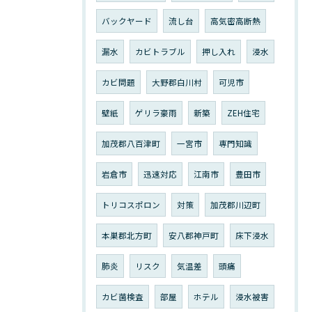
バックヤード
流し台
高気密高断熱
漏水
カビトラブル
押し入れ
浸水
カビ問題
大野郡白川村
可児市
壁紙
ゲリラ豪雨
新築
ZEH住宅
加茂郡八百津町
一宮市
専門知識
岩倉市
迅速対応
江南市
豊田市
トリコスポロン
対策
加茂郡川辺町
本巣郡北方町
安八郡神戸町
床下浸水
肺炎
リスク
気温差
頭痛
カビ菌検査
部屋
ホテル
浸水被害