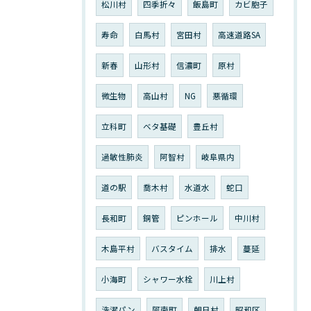
松川村
四季折々
飯島町
カビ胞子
寿命
白馬村
宮田村
高速道路SA
新春
山形村
信濃町
原村
微生物
高山村
NG
悪循環
立科町
ベタ基礎
豊丘村
過敏性肺炎
阿智村
岐阜県内
道の駅
喬木村
水道水
蛇口
長和町
銅管
ピンホール
中川村
木島平村
バスタイム
排水
蔓延
小海町
シャワー水栓
川上村
洗濯パン
阿南町
朝日村
昭和区