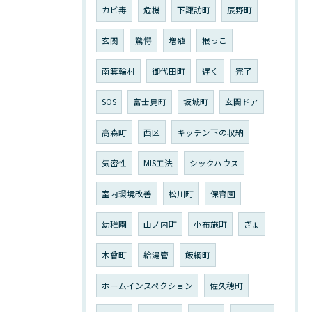
カビ毒
危機
下諏訪町
辰野町
玄関
驚愕
増殖
根っこ
南箕輪村
御代田町
遅く
完了
SOS
富士見町
坂城町
玄関ドア
高森町
西区
キッチン下の収納
気密性
MIS工法
シックハウス
室内環境改善
松川町
保育園
幼稚園
山ノ内町
小布施町
ぎょ
木曾町
給湯管
飯綱町
ホームインスペクション
佐久穂町