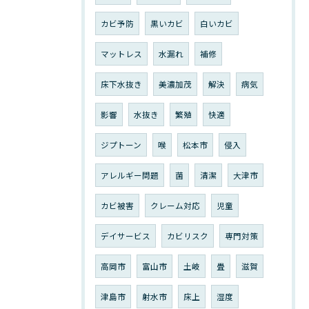
カビ予防
黒いカビ
白いカビ
マットレス
水漏れ
補修
床下水抜き
美濃加茂
解決
病気
影響
水抜き
繁殖
快適
ジプトーン
喉
松本市
侵入
アレルギー問題
菌
清潔
大津市
カビ被害
クレーム対応
児童
デイサービス
カビリスク
専門対策
高岡市
富山市
土岐
畳
滋賀
津島市
射水市
床上
湿度