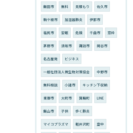
飯田市
無料
見積もり
佐久市
駒ケ根市
加湿器肺炎
伊那市
塩尻市
安眠
危険
千曲市
窓枠
茅野市
須坂市
諏訪市
岡谷市
名古屋発
ビジネス
一般社団法人微生物対策協会
中野市
無料相談
小諸市
キッチン下収納
東御市
大町市
箕輪町
LINE
飯山市
子供
歩く肺炎
マイコプラズマ
軽井沢町
空中