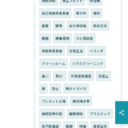
免疫抑制
発生スポット
除湿機
自己免疫疾患患者
家の中
場所
倉庫
簡単
永久保存版
除去方法
麴菌
療養環境
カビ感染症
免疫疾患患者
日常生活
ベランダ
クリーンルーム
ハウスクリーニング
違い
耳ｶﾋﾞ
外耳道真菌症
珪藻土
襖
防止
喉がイガイガ
プレカット工場
線状降水帯
梅雨型熱中症
観葉植物
プラスチック
地下飲食店
種類
特徴
賃貸住宅