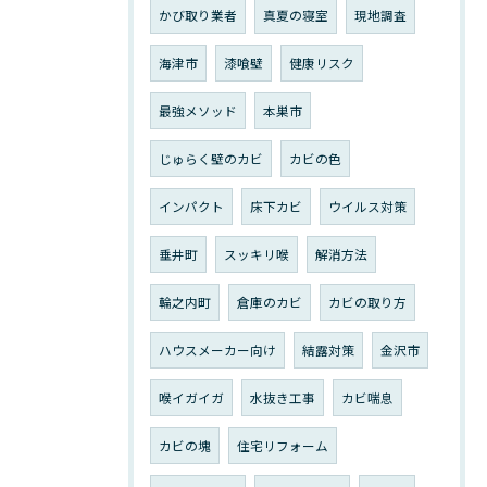
かび取り業者
真夏の寝室
現地調査
海津市
漆喰壁
健康リスク
最強メソッド
本巣市
じゅらく壁のカビ
カビの色
インパクト
床下カビ
ウイルス対策
垂井町
スッキリ喉
解消方法
輪之内町
倉庫のカビ
カビの取り方
ハウスメーカー向け
結露対策
金沢市
喉イガイガ
水抜き工事
カビ喘息
カビの塊
住宅リフォーム