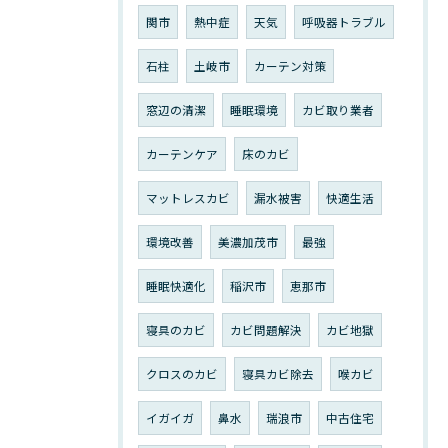
関市
熱中症
天気
呼吸器トラブル
石柱
土岐市
カーテン対策
窓辺の清潔
睡眠環境
カビ取り業者
カーテンケア
床のカビ
マットレスカビ
漏水被害
快適生活
環境改善
美濃加茂市
最強
睡眠快適化
稲沢市
恵那市
寝具のカビ
カビ問題解決
カビ地獄
クロスのカビ
寝具カビ除去
喉カビ
イガイガ
鼻水
瑞浪市
中古住宅