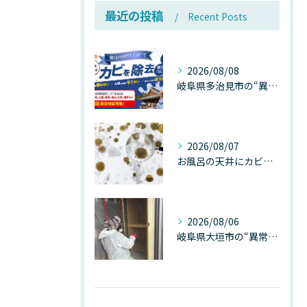
最近の投稿
Recent Posts
2026/08/08
岐阜県多治見市の“異常な高温”が建物内部を破壊する──深層カビが急増する危険な温度差の正体
2026/08/07
お風呂の天井にカビが生えたら要注意！2026年8月の猛暑・高湿度で急増する浴室カビの原因と正しい対策
2026/08/06
岐阜県大垣市の“異常に高い気温”が建物内部を腐らせる──深層カビが爆発的に増える本当の理由