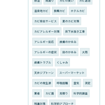
除湿
雨漏り
カビの臭い
カビ退治
温泉地カビ
旅館カビ
ホテルカビ
カビ除去サービス
夏のカビ対策
カビアレルギー対策
床下水抜き工事
アレルギー反応
皮膚のかゆみ
アレルギーの症状
目のかゆみ
大雨
皮膚トラブル
くしゃみ
天井ジプトーン
スーパーマーケット
カビの発生源
呼吸困難
空気
測定
業者
カビ菌
見積り
科学的調査
残暑対策
科学的アプローチ