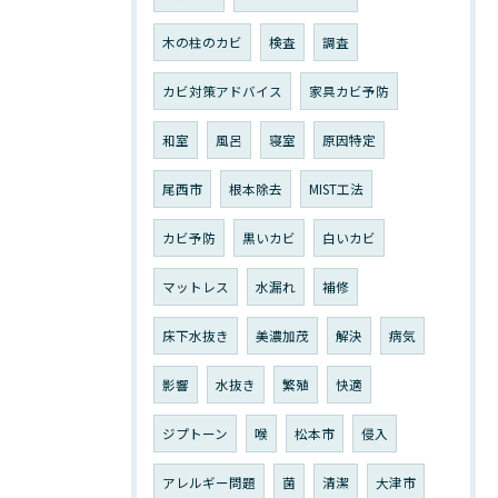
木の柱のカビ
検査
調査
カビ対策アドバイス
家具カビ予防
和室
風呂
寝室
原因特定
尾西市
根本除去
MIST工法
カビ予防
黒いカビ
白いカビ
マットレス
水漏れ
補修
床下水抜き
美濃加茂
解決
病気
影響
水抜き
繁殖
快適
ジプトーン
喉
松本市
侵入
アレルギー問題
菌
清潔
大津市