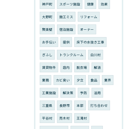
神戸町
スポーツ施設
健康
効果
大野町
施工ミス
リフォーム
聚楽壁
宿泊施設
オーナー
お手伝い
提供
床下の水抜き工事
ぎふし
トランクルーム
白川村
賃貸物件
店内
脱衣場
解消
業務
カビ臭い
夕立
食品
業界
工業施設
解決策
予防
活用
三重県
長野市
本部
打ち合わせ
平谷村
売木村
王滝村