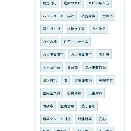
輪之内町
倉庫のカビ
カビの取り方
ハウスメーカー向け
結露対策
金沢市
喉イガイガ
水抜き工事
カビ喘息
カビの塊
住宅リフォーム
カビ嗅覚障害
カビ味覚障害
咳対策
木材腐朽菌
真菌類
漏水事故対策
漏水対策
咳
健康住環境
睡眠の質
室内空気質
防災対策
災害対策
南砺市
湿度管理
蒸し暑さ
新築クレーム対応
戸建新築
安心