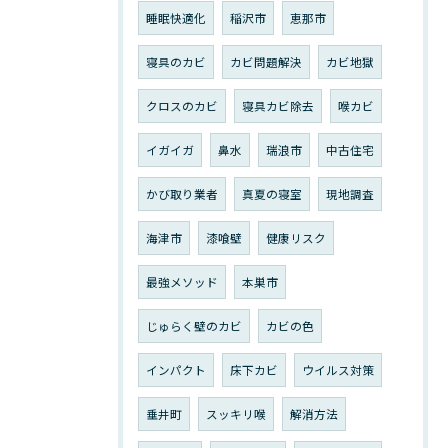
睡眠快適化
稲沢市
恵那市
寝具のカビ
カビ問題解決
カビ地獄
クロスのカビ
寝具カビ除去
喉カビ
イガイガ
鼻水
瑞浪市
中古住宅
かび取り業者
真夏の寝室
現地調査
海津市
漆喰壁
健康リスク
最強メソッド
本巣市
じゅらく壁のカビ
カビの色
インパクト
床下カビ
ウイルス対策
垂井町
スッキリ喉
解消方法