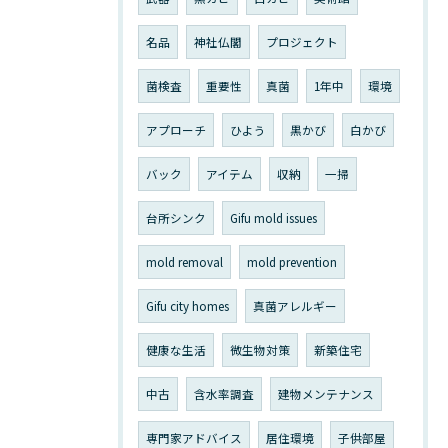
名品
神社仏閣
プロジェクト
菌検査
重要性
真菌
1年中
環境
アプローチ
ひよう
黒かび
白かび
バック
アイテム
収納
一掃
台所シンク
Gifu mold issues
mold removal
mold prevention
Gifu city homes
真菌アレルギー
健康な生活
微生物対策
新築住宅
中古
含水率調査
建物メンテナンス
専門家アドバイス
居住環境
子供部屋