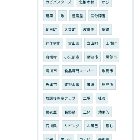
カビバスターズ
北相木村
かび
建築
敵
温度差
気分障害
朝日町
入善町
皮膚炎
撃退
経年劣化
富山県
立山町
上市町
舟橋村
小矢部市
砺波市
黒部市
滑川市
食品専門スーパー
氷見市
魚津市
雑排水管
魔法
託児所
放課後児童クラブ
工場
社員
更衣室
長野県
正体
効果的
石川県
リビング
お風呂
癒し
武器
黒カビ
白カビ
美術館