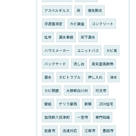
アスペルギルス
床
慢性肺炎
浮遊菌測定
カビ調査
コンクリート
社寺
漏水事故
床下漏水
ハウスメーカー
ユニットバス
カビ臭
バックヤード
流し台
高気密高断熱
漏水
カビトラブル
押し入れ
浸水
カビ問題
大野郡白川村
可児市
壁紙
ゲリラ豪雨
新築
ZEH住宅
加茂郡八百津町
一宮市
専門知識
岩倉市
迅速対応
江南市
豊田市