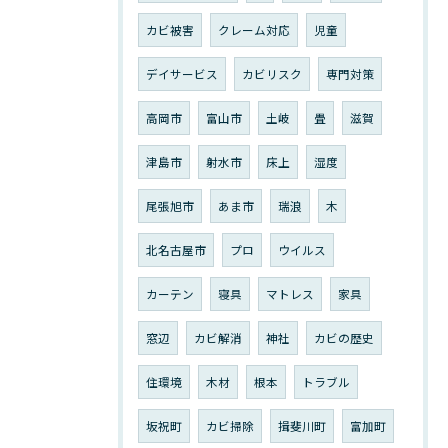
カビ被害
クレーム対応
児童
デイサービス
カビリスク
専門対策
高岡市
富山市
土岐
畳
滋賀
津島市
射水市
床上
湿度
尾張旭市
あま市
瑞浪
木
北名古屋市
プロ
ウイルス
カーテン
寝具
マトレス
家具
窓辺
カビ解消
神社
カビの歴史
住環境
木材
根本
トラブル
坂祝町
カビ掃除
揖斐川町
富加町