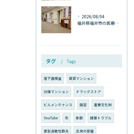
2026/08/04
福井県福井市の医療施設で広がる“見えないカビ汚染”──なぜ除カビが必須なのか、その本質を徹底解説
タグ
Tags
落下菌検査
賃貸マンション
分譲マンション
ドラッグストア
ビルメンテナンス
国宝
重要文化財
YouTube
冬
季節
建築トラブル
夏型過敏性肺炎
北側の部屋