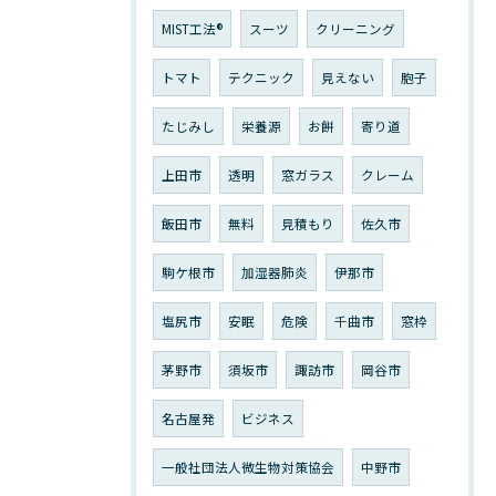
MIST工法®
スーツ
クリーニング
トマト
テクニック
見えない
胞子
たじみし
栄養源
お餅
寄り道
上田市
透明
窓ガラス
クレーム
飯田市
無料
見積もり
佐久市
駒ケ根市
加湿器肺炎
伊那市
塩尻市
安眠
危険
千曲市
窓枠
茅野市
須坂市
諏訪市
岡谷市
名古屋発
ビジネス
一般社団法人微生物対策協会
中野市