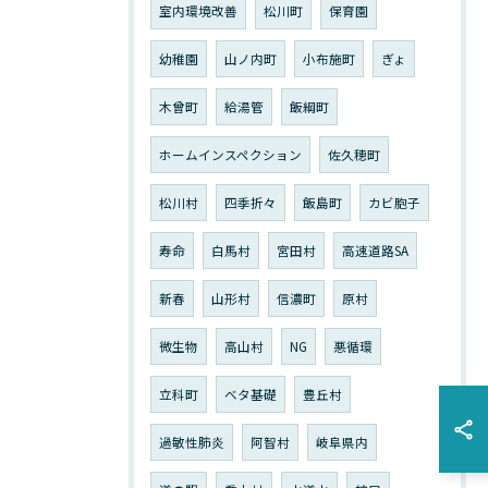
室内環境改善
松川町
保育園
幼稚園
山ノ内町
小布施町
ぎょ
木曾町
給湯管
飯綱町
ホームインスペクション
佐久穂町
松川村
四季折々
飯島町
カビ胞子
寿命
白馬村
宮田村
高速道路SA
新春
山形村
信濃町
原村
微生物
高山村
NG
悪循環
立科町
ベタ基礎
豊丘村
過敏性肺炎
阿智村
岐阜県内