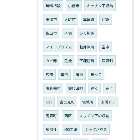
無料相談
小諸市
キッチン下収納
東御市
大町市
箕輪町
LINE
飯山市
子供
歩く肺炎
マイコプラズマ
軽井沢町
空中
カビ毒
危機
下諏訪町
辰野町
玄関
驚愕
増殖
根っこ
南箕輪村
御代田町
遅く
完了
SOS
富士見町
坂城町
玄関ドア
高森町
西区
キッチン下の収納
気密性
MIS工法
シックハウス