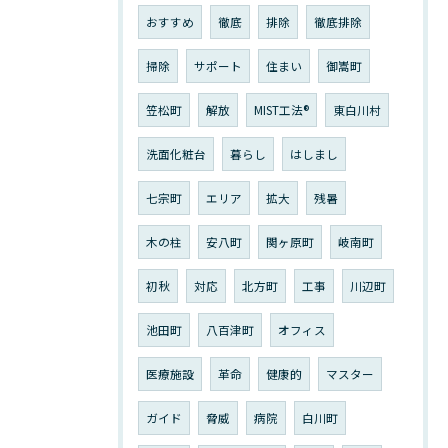
おすすめ
徹底
排除
徹底排除
掃除
サポート
住まい
御嵩町
笠松町
解放
MIST工法®︎
東白川村
洗面化粧台
暮らし
はしまし
七宗町
エリア
拡大
残暑
木の柱
安八町
関ヶ原町
岐南町
初秋
対応
北方町
工事
川辺町
池田町
八百津町
オフィス
医療施設
革命
健康的
マスター
ガイド
脅威
病院
白川町