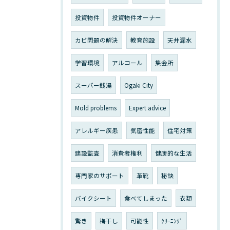
投資物件
投資物件オーナー
カビ問題の解決
教育施設
天井漏水
学習環境
アルコール
集会所
スーパー銭湯
Ogaki City
Mold problems
Expert advice
アレルギー疾患
気密性能
住宅対策
建設監査
消費者権利
健康的な生活
専門家のサポート
革靴
秘訣
バイクシート
食べてしまった
衣類
驚き
梅干し
可能性
ｸﾘｰﾆﾝｸﾞ