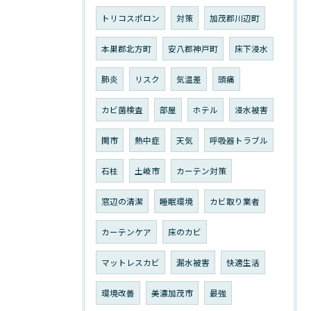
トリコスポロン
対策
加茂郡川辺町
本巣郡北方町
安八郡神戸町
床下浸水
肺炎
リスク
気温差
頭痛
カビ菌検査
部屋
ホテル
浸水被害
関市
熱中症
天気
呼吸器トラブル
石柱
土岐市
カーテン対策
窓辺の清潔
睡眠環境
カビ取り業者
カーテンケア
床のカビ
マットレスカビ
漏水被害
快適生活
環境改善
美濃加茂市
最強