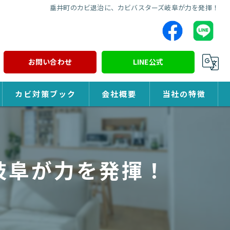
垂井町のカビ退治に、カビバスターズ岐阜が力を発揮！
お問い合わせ
LINE公式
カビ対策ブック
会社概要
当社の特徴
カビ対策
除カビ
岐阜が力を発揮！
防カビ
カビ