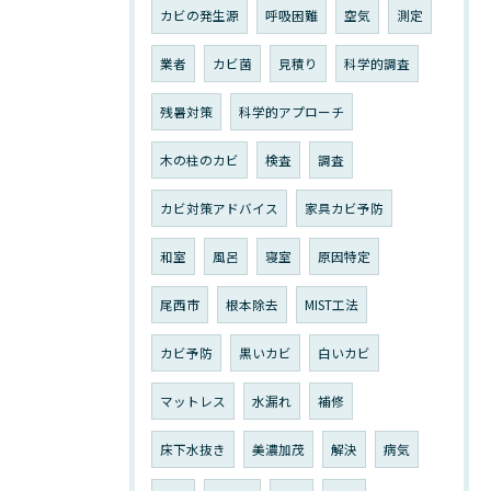
カビの発生源
呼吸困難
空気
測定
業者
カビ菌
見積り
科学的調査
残暑対策
科学的アプローチ
木の柱のカビ
検査
調査
カビ対策アドバイス
家具カビ予防
和室
風呂
寝室
原因特定
尾西市
根本除去
MIST工法
カビ予防
黒いカビ
白いカビ
マットレス
水漏れ
補修
床下水抜き
美濃加茂
解決
病気