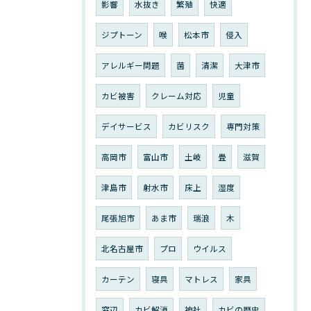
影響
水抜き
繁殖
快適
ジプトーン
喉
松本市
侵入
アレルギー問題
菌
清潔
大津市
カビ被害
クレーム対応
児童
デイサービス
カビリスク
専門対策
高岡市
富山市
土岐
畳
滋賀
津島市
射水市
床上
湿度
尾張旭市
あま市
瑞浪
木
北名古屋市
プロ
ウイルス
カーテン
寝具
マトレス
家具
窓辺
カビ解消
神社
カビの歴史