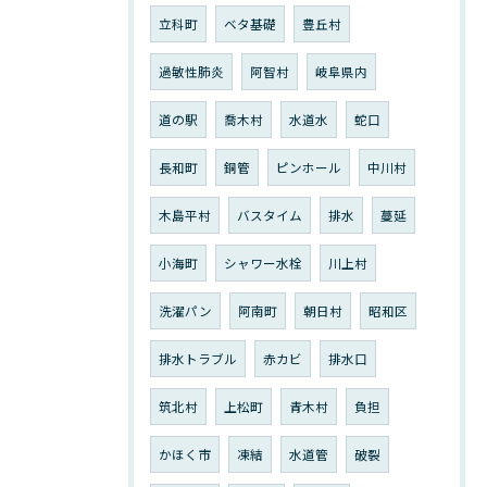
立科町
ベタ基礎
豊丘村
過敏性肺炎
阿智村
岐阜県内
道の駅
喬木村
水道水
蛇口
長和町
銅管
ピンホール
中川村
木島平村
バスタイム
排水
蔓延
小海町
シャワー水栓
川上村
洗濯パン
阿南町
朝日村
昭和区
排水トラブル
赤カビ
排水口
筑北村
上松町
青木村
負担
かほく市
凍結
水道管
破裂