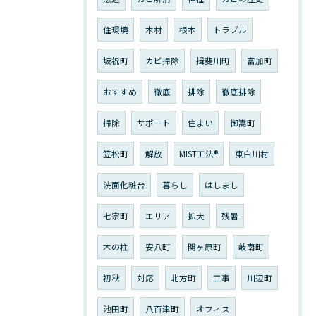
住環境
木材
根本
トラブル
坂祝町
カビ掃除
揖斐川町
富加町
おすすめ
徹底
排除
徹底排除
掃除
サポート
住まい
御嵩町
笠松町
解放
MIST工法®︎
東白川村
洗面化粧台
暮らし
はしまし
七宗町
エリア
拡大
残暑
木の柱
安八町
関ヶ原町
岐南町
初秋
対応
北方町
工事
川辺町
池田町
八百津町
オフィス