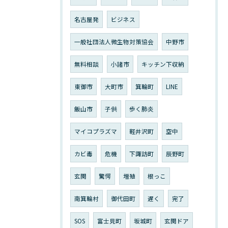
名古屋発
ビジネス
一般社団法人微生物対策協会
中野市
無料相談
小諸市
キッチン下収納
東御市
大町市
箕輪町
LINE
飯山市
子供
歩く肺炎
マイコプラズマ
軽井沢町
空中
カビ毒
危機
下諏訪町
辰野町
玄関
驚愕
増殖
根っこ
南箕輪村
御代田町
遅く
完了
SOS
富士見町
坂城町
玄関ドア