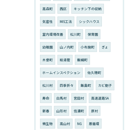
高森町
西区
キッチン下の収納
気密性
MIS工法
シックハウス
室内環境改善
松川町
保育園
幼稚園
山ノ内町
小布施町
ぎょ
木曾町
給湯管
飯綱町
ホームインスペクション
佐久穂町
松川村
四季折々
飯島町
カビ胞子
寿命
白馬村
宮田村
高速道路SA
新春
山形村
信濃町
原村
微生物
高山村
NG
悪循環