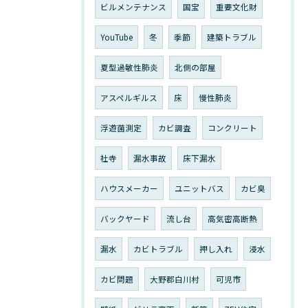
ビルメンテナンス
国宝
重要文化財
YouTube
冬
季節
建築トラブル
夏型過敏性肺炎
北側の部屋
アスペルギルス
床
慢性肺炎
浮遊菌測定
カビ調査
コンクリート
社寺
漏水事故
床下漏水
ハウスメーカー
ユニットバス
カビ臭
バックヤード
流し台
高気密高断熱
漏水
カビトラブル
押し入れ
浸水
カビ問題
大野郡白川村
可児市