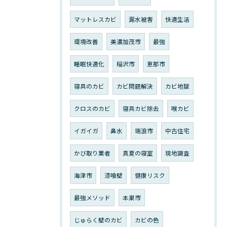
マットレスカビ
漏水被害
快適生活
環境改善
美濃加茂市
最強
睡眠快適化
稲沢市
恵那市
寝具のカビ
カビ問題解決
カビ地獄
クロスのカビ
寝具カビ除去
喉カビ
イガイガ
鼻水
瑞浪市
中古住宅
かび取り業者
真夏の寝室
現地調査
海津市
漆喰壁
健康リスク
最強メソッド
本巣市
じゅらく壁のカビ
カビの色