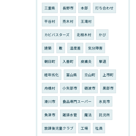
三重県
長野市
本部
打ち合わせ
平谷村
売木村
王滝村
カビバスターズ
北相木村
かび
建築
敵
温度差
気分障害
朝日町
入善町
皮膚炎
撃退
経年劣化
富山県
立山町
上市町
舟橋村
小矢部市
砺波市
黒部市
滑川市
食品専門スーパー
氷見市
魚津市
雑排水管
魔法
託児所
放課後児童クラブ
工場
社員