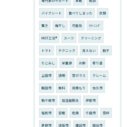
専門家のサポート
革靴
秘訣
バイクシート
食べてしまった
衣類
驚き
梅干し
可能性
ｸﾘｰﾆﾝｸﾞ
MIST工法®
スーツ
クリーニング
トマト
テクニック
見えない
胞子
たじみし
栄養源
お餅
寄り道
上田市
透明
窓ガラス
クレーム
飯田市
無料
見積もり
佐久市
駒ケ根市
加湿器肺炎
伊那市
塩尻市
安眠
危険
千曲市
窓枠
茅野市
須坂市
諏訪市
岡谷市