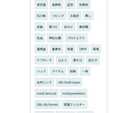
更衣室
長野県
正体
効果的
石川県
リビング
お風呂
癒し
武器
黒カビ
白カビ
美術館
名品
神社仏閣
プロジェクト
菌検査
重要性
真菌
1年中
環境
アプローチ
ひよう
黒かび
白かび
バック
アイテム
収納
一掃
台所シンク
Gifu mold issues
mold removal
mold prevention
Gifu city homes
真菌アレルギー