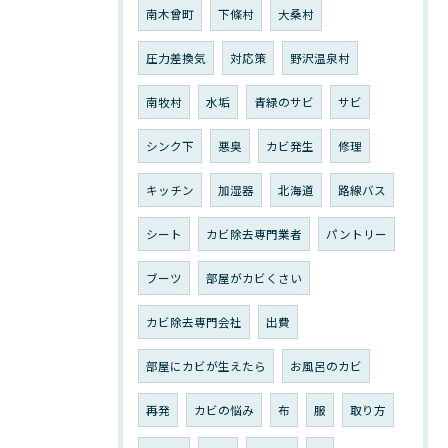
南木曾町
下條村
大桑村
圧力差換気
対応策
野沢温泉村
南牧村
水垢
青緑のサビ
サビ
シンク下
悪臭
カビ発生
修理
キッチン
加湿器
北海道
路線バス
シート
カビ除去専門業者
パントリー
ブーツ
部屋がカビくさい
カビ除去専門会社
出費
部屋にカビが生えたら
お風呂のカビ
再発
カビの悩み
布
服
取り方