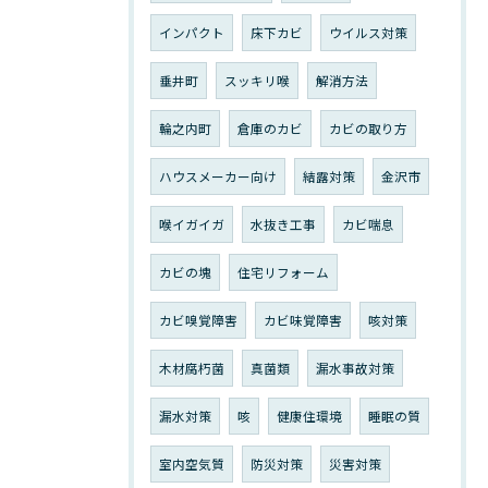
インパクト
床下カビ
ウイルス対策
垂井町
スッキリ喉
解消方法
輪之内町
倉庫のカビ
カビの取り方
ハウスメーカー向け
結露対策
金沢市
喉イガイガ
水抜き工事
カビ喘息
カビの塊
住宅リフォーム
カビ嗅覚障害
カビ味覚障害
咳対策
木材腐朽菌
真菌類
漏水事故対策
漏水対策
咳
健康住環境
睡眠の質
室内空気質
防災対策
災害対策