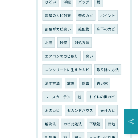
ひどい
洋服
バッグ
靴
部屋のカビ対策
壁のカビ
ポイント
部屋がカビ臭い
雑配管
床下のカビ
北陸
砂壁
対処方法
エアコンのカビ取り
臭い
コンクリートに生えたカビ
取り除く方法
消す方法
放置
除去
古い家
レースカーテン
枕
トイレの黒カビ
木のカビ
セカンドハウス
天井カビ
解決法
カビ対処法
下駄箱
団地
対処法
桁
根太
木材のカビ対策