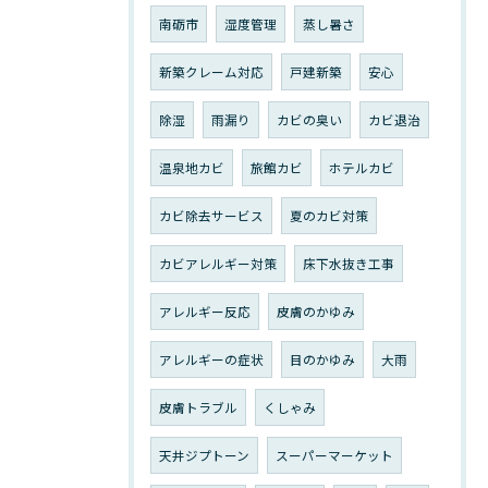
南砺市
湿度管理
蒸し暑さ
新築クレーム対応
戸建新築
安心
除湿
雨漏り
カビの臭い
カビ退治
温泉地カビ
旅館カビ
ホテルカビ
カビ除去サービス
夏のカビ対策
カビアレルギー対策
床下水抜き工事
アレルギー反応
皮膚のかゆみ
アレルギーの症状
目のかゆみ
大雨
皮膚トラブル
くしゃみ
天井ジプトーン
スーパーマーケット