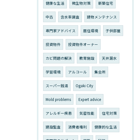
健康な生活
微生物対策
新築住宅
中古
含水率調査
建物メンテナンス
専門家アドバイス
居住環境
子供部屋
投資物件
投資物件オーナー
カビ問題の解決
教育施設
天井漏水
学習環境
アルコール
集会所
スーパー銭湯
Ogaki City
Mold problems
Expert advice
アレルギー疾患
気密性能
住宅対策
建設監査
消費者権利
健康的な生活