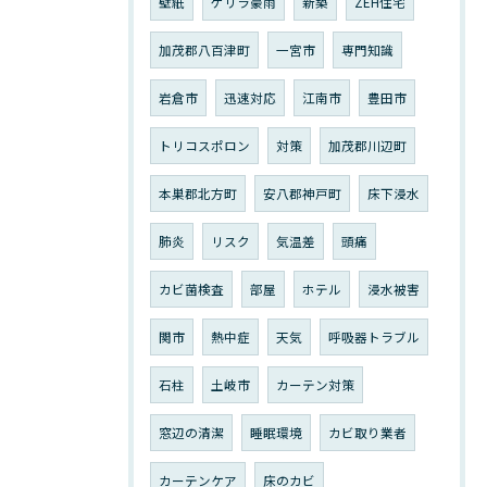
壁紙
ゲリラ豪雨
新築
ZEH住宅
加茂郡八百津町
一宮市
専門知識
岩倉市
迅速対応
江南市
豊田市
トリコスポロン
対策
加茂郡川辺町
本巣郡北方町
安八郡神戸町
床下浸水
肺炎
リスク
気温差
頭痛
カビ菌検査
部屋
ホテル
浸水被害
関市
熱中症
天気
呼吸器トラブル
石柱
土岐市
カーテン対策
窓辺の清潔
睡眠環境
カビ取り業者
カーテンケア
床のカビ