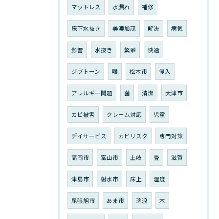
マットレス
水漏れ
補修
床下水抜き
美濃加茂
解決
病気
影響
水抜き
繁殖
快適
ジプトーン
喉
松本市
侵入
アレルギー問題
菌
清潔
大津市
カビ被害
クレーム対応
児童
デイサービス
カビリスク
専門対策
高岡市
富山市
土岐
畳
滋賀
津島市
射水市
床上
湿度
尾張旭市
あま市
瑞浪
木