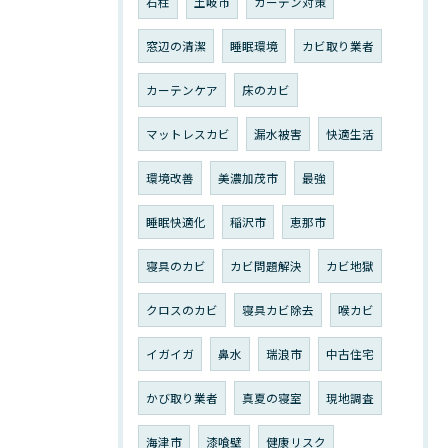
石柱
土岐市
カーテン対策
窓辺の清潔
睡眠環境
カビ取り業者
カーテンケア
床のカビ
マットレスカビ
漏水被害
快適生活
環境改善
美濃加茂市
最強
睡眠快適化
稲沢市
恵那市
寝具のカビ
カビ問題解決
カビ地獄
クロスのカビ
寝具カビ除去
喉カビ
イガイガ
鼻水
瑞浪市
中古住宅
かび取り業者
真夏の寝室
現地調査
海津市
漆喰壁
健康リスク