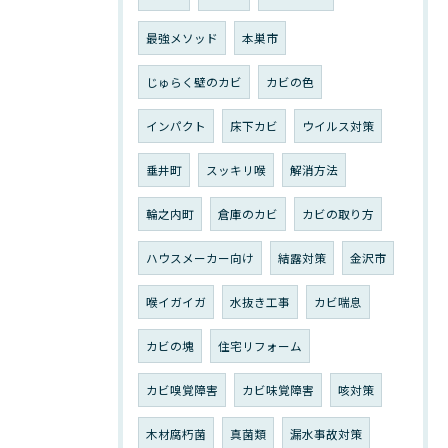
最強メソッド
本巣市
じゅらく壁のカビ
カビの色
インパクト
床下カビ
ウイルス対策
垂井町
スッキリ喉
解消方法
輪之内町
倉庫のカビ
カビの取り方
ハウスメーカー向け
結露対策
金沢市
喉イガイガ
水抜き工事
カビ喘息
カビの塊
住宅リフォーム
カビ嗅覚障害
カビ味覚障害
咳対策
木材腐朽菌
真菌類
漏水事故対策