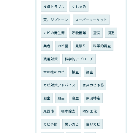
皮膚トラブル
くしゃみ
天井ジプトーン
スーパーマーケット
カビの発生源
呼吸困難
空気
測定
業者
カビ菌
見積り
科学的調査
残暑対策
科学的アプローチ
木の柱のカビ
検査
調査
カビ対策アドバイス
家具カビ予防
和室
風呂
寝室
原因特定
尾西市
根本除去
MIST工法
カビ予防
黒いカビ
白いカビ