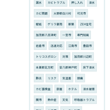
漏水
カビトラブル
押し入れ
浸水
カビ問題
大野郡白川村
可児市
壁紙
ゲリラ豪雨
新築
ZEH住宅
加茂郡八百津町
一宮市
専門知識
岩倉市
迅速対応
江南市
豊田市
トリコスポロン
対策
加茂郡川辺町
本巣郡北方町
安八郡神戸町
床下浸水
肺炎
リスク
気温差
頭痛
カビ菌検査
部屋
ホテル
浸水被害
関市
熱中症
天気
呼吸器トラブル