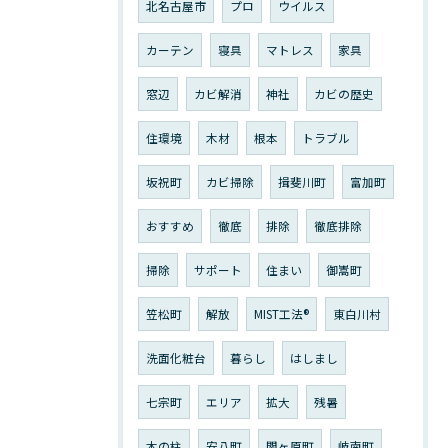
北名古屋市
プロ
ウイルス
カーテン
寝具
マトレス
家具
窓辺
カビ解消
神社
カビの歴史
住環境
木材
根本
トラブル
坂祝町
カビ掃除
揖斐川町
富加町
おすすめ
徹底
排除
徹底排除
掃除
サポート
住まい
御嵩町
笠松町
解放
MIST工法®︎
東白川村
洗面化粧台
暮らし
はしまし
七宗町
エリア
拡大
残暑
木の柱
安八町
関ヶ原町
岐南町