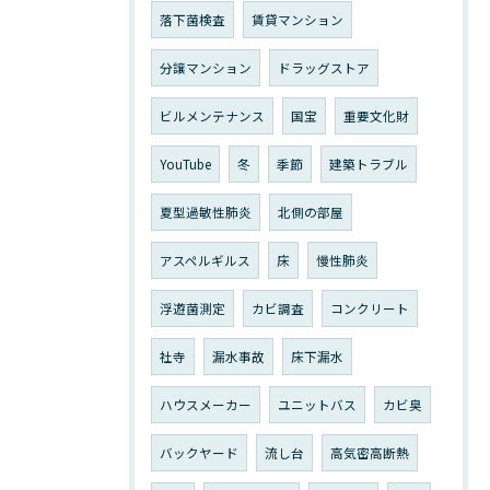
落下菌検査
賃貸マンション
分譲マンション
ドラッグストア
ビルメンテナンス
国宝
重要文化財
YouTube
冬
季節
建築トラブル
夏型過敏性肺炎
北側の部屋
アスペルギルス
床
慢性肺炎
浮遊菌測定
カビ調査
コンクリート
社寺
漏水事故
床下漏水
ハウスメーカー
ユニットバス
カビ臭
バックヤード
流し台
高気密高断熱