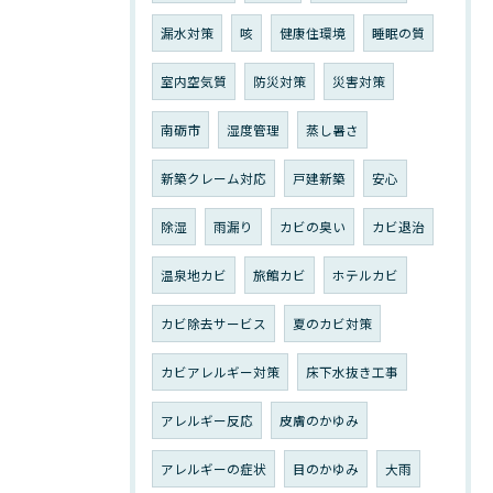
漏水対策
咳
健康住環境
睡眠の質
室内空気質
防災対策
災害対策
南砺市
湿度管理
蒸し暑さ
新築クレーム対応
戸建新築
安心
除湿
雨漏り
カビの臭い
カビ退治
温泉地カビ
旅館カビ
ホテルカビ
カビ除去サービス
夏のカビ対策
カビアレルギー対策
床下水抜き工事
アレルギー反応
皮膚のかゆみ
アレルギーの症状
目のかゆみ
大雨