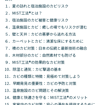
１．夏の訪れと宿泊施設のカビリスク
２．MIST工法®︎とは？
３．宿泊施設のカビ被害と健康リスク
４．温泉施設とカビ：癒しの場でもリスクが潜む
５．壁と天井：カビの悪夢から逃れる方法
６．カーペットとカビ：清潔な床にするために
７．襖のカビ対策：日本の伝統と最新技術の融合
８．木材部分のカビ：自然素材でも防げる
９．MIST工法®︎の効果的なカビ対策
10．除湿と通気：カビ撃退の基本
11．カビの種類と特徴：見極めて対策しよう
12．早期発見の重要性：カビの予防と対策
13．温泉施設のカビ問題とその解決策
14．健康と快適さを守る：MIST工法®︎のメリット
15．客室内のカビ対策：安心の滞在を提供するために