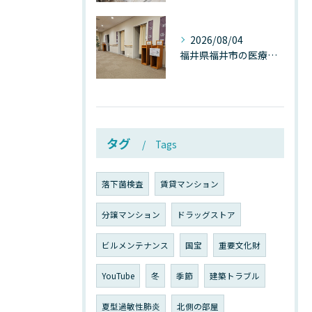
2026/08/04
福井県福井市の医療施設で広がる“見えないカビ汚染”──なぜ除カビが必須なのか、その本質を徹底解説
タグ
Tags
落下菌検査
賃貸マンション
分譲マンション
ドラッグストア
ビルメンテナンス
国宝
重要文化財
YouTube
冬
季節
建築トラブル
夏型過敏性肺炎
北側の部屋