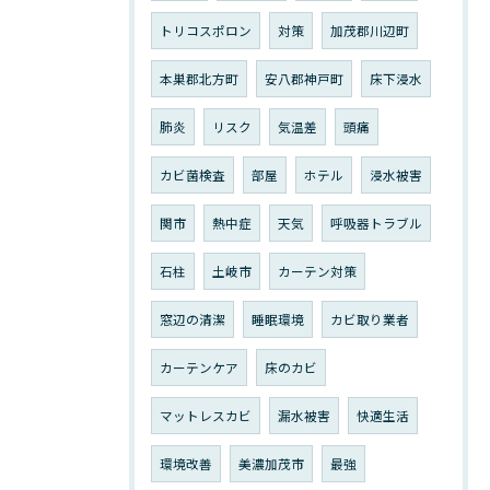
トリコスポロン
対策
加茂郡川辺町
本巣郡北方町
安八郡神戸町
床下浸水
肺炎
リスク
気温差
頭痛
カビ菌検査
部屋
ホテル
浸水被害
関市
熱中症
天気
呼吸器トラブル
石柱
土岐市
カーテン対策
窓辺の清潔
睡眠環境
カビ取り業者
カーテンケア
床のカビ
マットレスカビ
漏水被害
快適生活
環境改善
美濃加茂市
最強