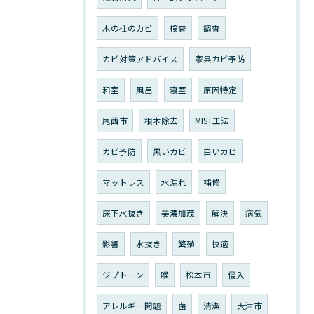
木の柱のカビ
検査
調査
カビ対策アドバイス
家具カビ予防
和室
風呂
寝室
原因特定
尾西市
根本除去
MIST工法
カビ予防
黒いカビ
白いカビ
マットレス
水漏れ
補修
床下水抜き
美濃加茂
解決
病気
影響
水抜き
繁殖
快適
ジプトーン
喉
松本市
侵入
アレルギー問題
菌
清潔
大津市