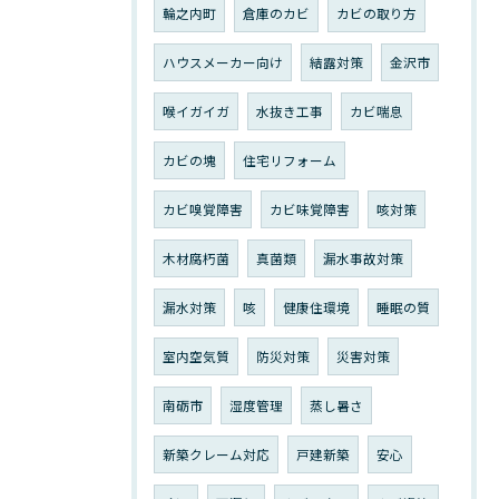
輪之内町
倉庫のカビ
カビの取り方
ハウスメーカー向け
結露対策
金沢市
喉イガイガ
水抜き工事
カビ喘息
カビの塊
住宅リフォーム
カビ嗅覚障害
カビ味覚障害
咳対策
木材腐朽菌
真菌類
漏水事故対策
漏水対策
咳
健康住環境
睡眠の質
室内空気質
防災対策
災害対策
南砺市
湿度管理
蒸し暑さ
新築クレーム対応
戸建新築
安心