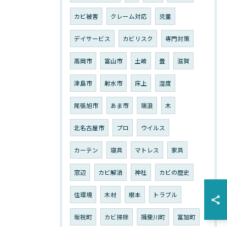
カビ被害
クレーム対応
児童
デイサービス
カビリスク
専門対策
高岡市
富山市
土岐
畳
滋賀
津島市
射水市
床上
湿度
尾張旭市
あま市
瑞浪
木
北名古屋市
プロ
ウイルス
カーテン
寝具
マトレス
家具
窓辺
カビ解消
神社
カビの歴史
住環境
木材
根本
トラブル
坂祝町
カビ掃除
揖斐川町
富加町