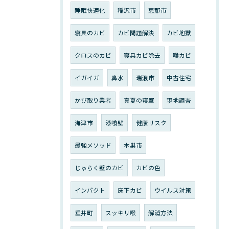
睡眠快適化
稲沢市
恵那市
寝具のカビ
カビ問題解決
カビ地獄
クロスのカビ
寝具カビ除去
喉カビ
イガイガ
鼻水
瑞浪市
中古住宅
かび取り業者
真夏の寝室
現地調査
海津市
漆喰壁
健康リスク
最強メソッド
本巣市
じゅらく壁のカビ
カビの色
インパクト
床下カビ
ウイルス対策
垂井町
スッキリ喉
解消方法