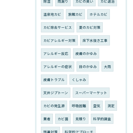
除湿
雨漏り
カビの臭い
カビ退治
温泉地カビ
旅館カビ
ホテルカビ
カビ除去サービス
夏のカビ対策
カビアレルギー対策
床下水抜き工事
アレルギー反応
皮膚のかゆみ
アレルギーの症状
目のかゆみ
大雨
皮膚トラブル
くしゃみ
天井ジプトーン
スーパーマーケット
カビの発生源
呼吸困難
空気
測定
業者
カビ菌
見積り
科学的調査
残暑対策
科学的アプローチ