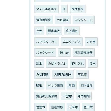
アスペルギルス
床
慢性肺炎
浮遊菌測定
カビ調査
コンクリート
社寺
漏水事故
床下漏水
ハウスメーカー
ユニットバス
カビ臭
バックヤード
流し台
高気密高断熱
漏水
カビトラブル
押し入れ
浸水
カビ問題
大野郡白川村
可児市
壁紙
ゲリラ豪雨
新築
ZEH住宅
加茂郡八百津町
一宮市
専門知識
岩倉市
迅速対応
江南市
豊田市