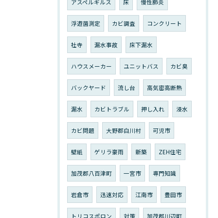
アスペルギルス
床
慢性肺炎
浮遊菌測定
カビ調査
コンクリート
社寺
漏水事故
床下漏水
ハウスメーカー
ユニットバス
カビ臭
バックヤード
流し台
高気密高断熱
漏水
カビトラブル
押し入れ
浸水
カビ問題
大野郡白川村
可児市
壁紙
ゲリラ豪雨
新築
ZEH住宅
加茂郡八百津町
一宮市
専門知識
岩倉市
迅速対応
江南市
豊田市
トリコスポロン
対策
加茂郡川辺町