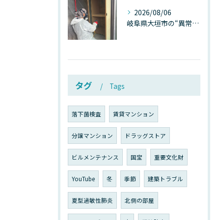
2026/08/06
岐阜県大垣市の“異常に高い気温”が建物内部を腐らせる──深層カビが爆発的に増える本当の理由
タグ
Tags
落下菌検査
賃貸マンション
分譲マンション
ドラッグストア
ビルメンテナンス
国宝
重要文化財
YouTube
冬
季節
建築トラブル
夏型過敏性肺炎
北側の部屋