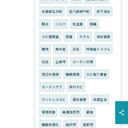
本巣郡北方町
安八郡神戸町
床下浸水
肺炎
リスク
気温差
頭痛
カビ菌検査
部屋
ホテル
浸水被害
関市
熱中症
天気
呼吸器トラブル
石柱
土岐市
カーテン対策
窓辺の清潔
睡眠環境
カビ取り業者
カーテンケア
床のカビ
マットレスカビ
漏水被害
快適生活
環境改善
美濃加茂市
最強
睡眠快適化
稲沢市
恵那市