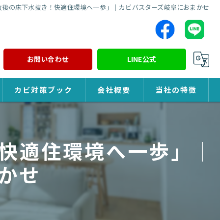
故後の床下水抜き！快適住環境へ一歩」｜カビバスターズ岐阜におまかせ
お問い合わせ
LINE公式
カビ対策ブック
会社概要
当社の特徴
カビ対策
快適住環境へ一歩」｜
除カビ
かせ
防カビ
カビ