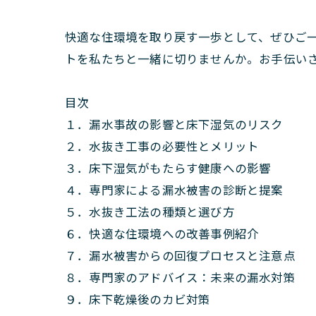
快適な住環境を取り戻す一歩として、ぜひご
トを私たちと一緒に切りませんか。お手伝い
目次
１．漏水事故の影響と床下湿気のリスク
２．水抜き工事の必要性とメリット
３．床下湿気がもたらす健康への影響
４．専門家による漏水被害の診断と提案
５．水抜き工法の種類と選び方
６．快適な住環境への改善事例紹介
７．漏水被害からの回復プロセスと注意点
８．専門家のアドバイス：未来の漏水対策
９．床下乾燥後のカビ対策