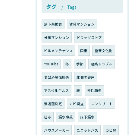
タグ
Tags
落下菌検査
賃貸マンション
分譲マンション
ドラッグストア
ビルメンテナンス
国宝
重要文化財
YouTube
冬
季節
建築トラブル
夏型過敏性肺炎
北側の部屋
アスペルギルス
床
慢性肺炎
浮遊菌測定
カビ調査
コンクリート
社寺
漏水事故
床下漏水
ハウスメーカー
ユニットバス
カビ臭