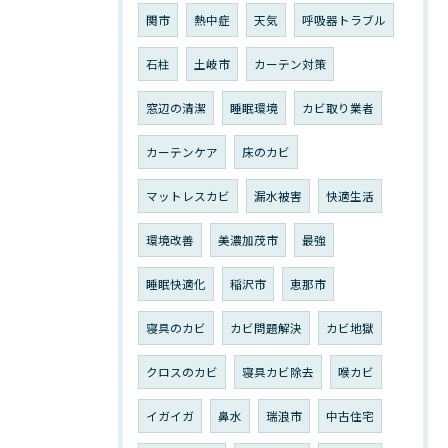
関市
熱中症
天気
呼吸器トラブル
石柱
土岐市
カーテン対策
窓辺の清潔
睡眠環境
カビ取り業者
カーテンケア
床のカビ
マットレスカビ
漏水被害
快適生活
環境改善
美濃加茂市
最強
睡眠快適化
稲沢市
恵那市
寝具のカビ
カビ問題解決
カビ地獄
クロスのカビ
寝具カビ除去
喉カビ
イガイガ
鼻水
瑞浪市
中古住宅