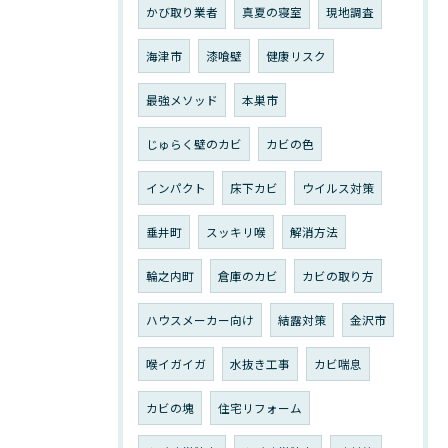
かび取り業者
真夏の寝室
現地調査
海津市
漆喰壁
健康リスク
最強メソッド
本巣市
じゅらく壁のカビ
カビの色
インパクト
床下カビ
ウイルス対策
垂井町
スッキリ喉
解消方法
輪之内町
倉庫のカビ
カビの取り方
ハウスメーカー向け
結露対策
金沢市
喉イガイガ
水抜き工事
カビ喘息
カビの塊
住宅リフォーム