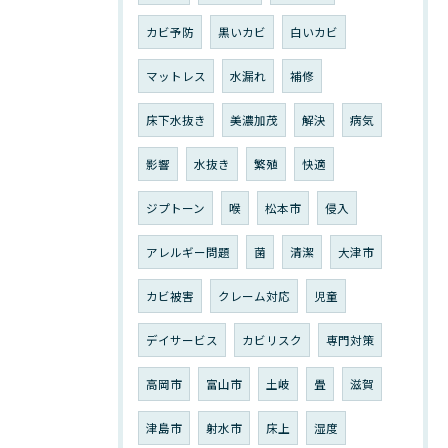
カビ予防
黒いカビ
白いカビ
マットレス
水漏れ
補修
床下水抜き
美濃加茂
解決
病気
影響
水抜き
繁殖
快適
ジプトーン
喉
松本市
侵入
アレルギー問題
菌
清潔
大津市
カビ被害
クレーム対応
児童
デイサービス
カビリスク
専門対策
高岡市
富山市
土岐
畳
滋賀
津島市
射水市
床上
湿度