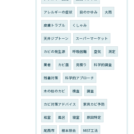
アレルギーの症状
目のかゆみ
大雨
皮膚トラブル
くしゃみ
天井ジプトーン
スーパーマーケット
カビの発生源
呼吸困難
空気
測定
業者
カビ菌
見積り
科学的調査
残暑対策
科学的アプローチ
木の柱のカビ
検査
調査
カビ対策アドバイス
家具カビ予防
和室
風呂
寝室
原因特定
尾西市
根本除去
MIST工法