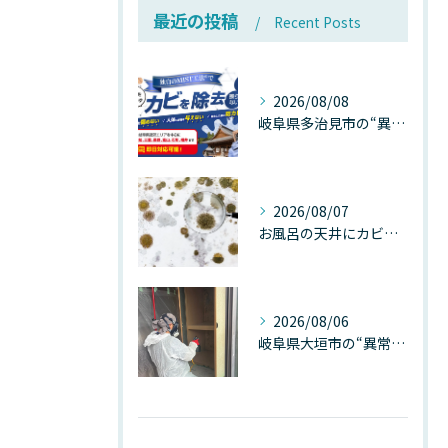
最近の投稿
Recent Posts
2026/08/08
岐阜県多治見市の“異常な高温”が建物内部を破壊する──深層カビが急増する危険な温度差の正体
2026/08/07
お風呂の天井にカビが生えたら要注意！2026年8月の猛暑・高湿度で急増する浴室カビの原因と正しい対策
2026/08/06
岐阜県大垣市の“異常に高い気温”が建物内部を腐らせる──深層カビが爆発的に増える本当の理由