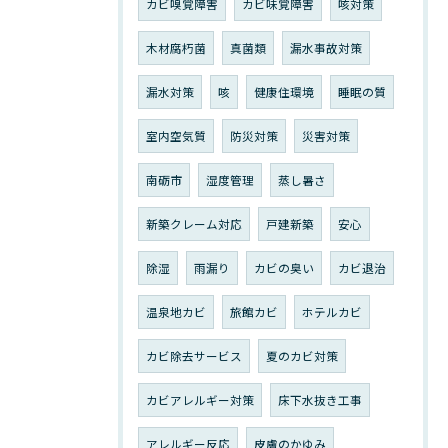
カビ嗅覚障害
カビ味覚障害
咳対策
木材腐朽菌
真菌類
漏水事故対策
漏水対策
咳
健康住環境
睡眠の質
室内空気質
防災対策
災害対策
南砺市
湿度管理
蒸し暑さ
新築クレーム対応
戸建新築
安心
除湿
雨漏り
カビの臭い
カビ退治
温泉地カビ
旅館カビ
ホテルカビ
カビ除去サービス
夏のカビ対策
カビアレルギー対策
床下水抜き工事
アレルギー反応
皮膚のかゆみ