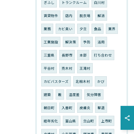
ぎふし
トランクルーム
白川村
賃貸物件
店内
脱衣場
解消
業務
カビ臭い
夕立
食品
業界
工業施設
解決策
予防
活用
三重県
長野市
本部
打ち合わせ
平谷村
売木村
王滝村
カビバスターズ
北相木村
かび
建築
敵
温度差
気分障害
朝日町
入善町
皮膚炎
撃退
経年劣化
富山県
立山町
上市町