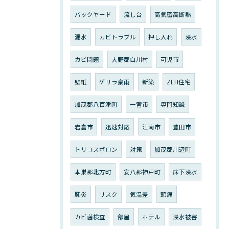
バックヤード
流し台
高気密高断熱
漏水
カビトラブル
押し入れ
浸水
カビ問題
大野郡白川村
可児市
壁紙
ゲリラ豪雨
新築
ZEH住宅
加茂郡八百津町
一宮市
専門知識
岩倉市
迅速対応
江南市
豊田市
トリコスポロン
対策
加茂郡川辺町
本巣郡北方町
安八郡神戸町
床下浸水
肺炎
リスク
気温差
頭痛
カビ菌検査
部屋
ホテル
浸水被害