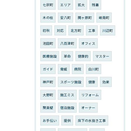
七宗町
エリア
拡大
残暑
木の柱
安八町
関ヶ原町
岐南町
初秋
対応
北方町
工事
川辺町
池田町
八百津町
オフィス
医療施設
革命
健康的
マスター
ガイド
脅威
病院
白川町
神戸町
スポーツ施設
健康
効果
大野町
施工ミス
リフォーム
聚楽壁
宿泊施設
オーナー
お手伝い
提供
床下の水抜き工事