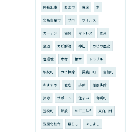
尾張旭市
あま市
瑞浪
木
北名古屋市
プロ
ウイルス
カーテン
寝具
マトレス
家具
窓辺
カビ解消
神社
カビの歴史
住環境
木材
根本
トラブル
坂祝町
カビ掃除
揖斐川町
富加町
おすすめ
徹底
排除
徹底排除
掃除
サポート
住まい
御嵩町
笠松町
解放
MIST工法®︎
東白川村
洗面化粧台
暮らし
はしまし