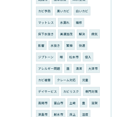
カビ予防
黒いカビ
白いカビ
マットレス
水漏れ
補修
床下水抜き
美濃加茂
解決
病気
影響
水抜き
繁殖
快適
ジプトーン
喉
松本市
侵入
アレルギー問題
菌
清潔
大津市
カビ被害
クレーム対応
児童
デイサービス
カビリスク
専門対策
高岡市
富山市
土岐
畳
滋賀
津島市
射水市
床上
湿度