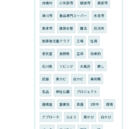
舟橋村
小矢部市
砺波市
黒部市
滑川市
食品専門スーパー
氷見市
魚津市
雑排水管
魔法
託児所
放課後児童クラブ
工場
社員
更衣室
長野県
正体
効果的
石川県
リビング
お風呂
癒し
武器
黒カビ
白カビ
美術館
名品
神社仏閣
プロジェクト
菌検査
重要性
真菌
1年中
環境
アプローチ
ひよう
黒かび
白かび