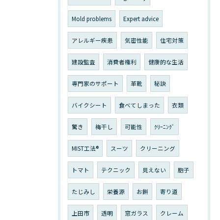
Mold problems
Expert advice
アレルギー疾患
気密性能
住宅対策
建設監査
消費者権利
健康的な生活
専門家のサポート
革靴
秘訣
バイクシート
食べてしまった
衣類
驚き
梅干し
可能性
ｸﾘｰﾆﾝｸﾞ
MIST工法®
スーツ
クリーニング
トマト
テクニック
見えない
胞子
たじみし
栄養源
お餅
寄り道
上田市
透明
窓ガラス
クレーム