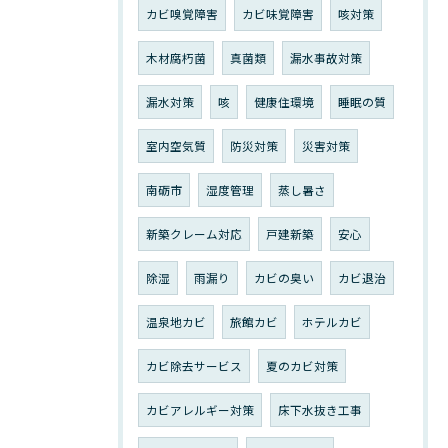
カビ嗅覚障害
カビ味覚障害
咳対策
木材腐朽菌
真菌類
漏水事故対策
漏水対策
咳
健康住環境
睡眠の質
室内空気質
防災対策
災害対策
南砺市
湿度管理
蒸し暑さ
新築クレーム対応
戸建新築
安心
除湿
雨漏り
カビの臭い
カビ退治
温泉地カビ
旅館カビ
ホテルカビ
カビ除去サービス
夏のカビ対策
カビアレルギー対策
床下水抜き工事