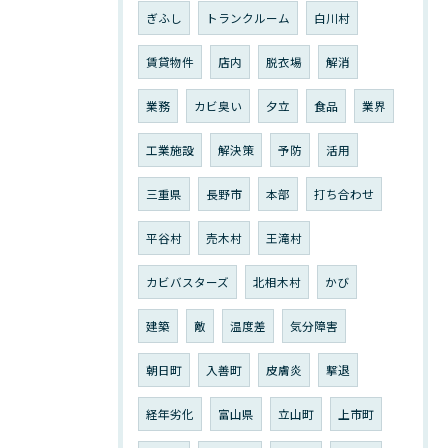
ぎふし
トランクルーム
白川村
賃貸物件
店内
脱衣場
解消
業務
カビ臭い
夕立
食品
業界
工業施設
解決策
予防
活用
三重県
長野市
本部
打ち合わせ
平谷村
売木村
王滝村
カビバスターズ
北相木村
かび
建築
敵
温度差
気分障害
朝日町
入善町
皮膚炎
撃退
経年劣化
富山県
立山町
上市町