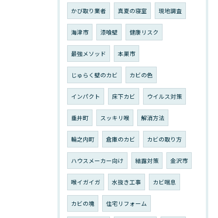
かび取り業者
真夏の寝室
現地調査
海津市
漆喰壁
健康リスク
最強メソッド
本巣市
じゅらく壁のカビ
カビの色
インパクト
床下カビ
ウイルス対策
垂井町
スッキリ喉
解消方法
輪之内町
倉庫のカビ
カビの取り方
ハウスメーカー向け
結露対策
金沢市
喉イガイガ
水抜き工事
カビ喘息
カビの塊
住宅リフォーム