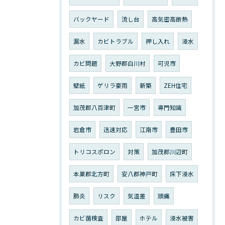
バックヤード
流し台
高気密高断熱
漏水
カビトラブル
押し入れ
浸水
カビ問題
大野郡白川村
可児市
壁紙
ゲリラ豪雨
新築
ZEH住宅
加茂郡八百津町
一宮市
専門知識
岩倉市
迅速対応
江南市
豊田市
トリコスポロン
対策
加茂郡川辺町
本巣郡北方町
安八郡神戸町
床下浸水
肺炎
リスク
気温差
頭痛
カビ菌検査
部屋
ホテル
浸水被害