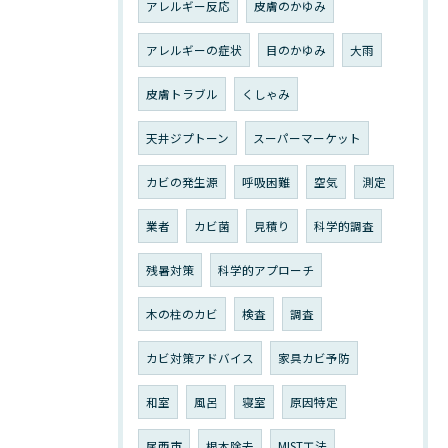
アレルギー反応
皮膚のかゆみ
アレルギーの症状
目のかゆみ
大雨
皮膚トラブル
くしゃみ
天井ジプトーン
スーパーマーケット
カビの発生源
呼吸困難
空気
測定
業者
カビ菌
見積り
科学的調査
残暑対策
科学的アプローチ
木の柱のカビ
検査
調査
カビ対策アドバイス
家具カビ予防
和室
風呂
寝室
原因特定
尾西市
根本除去
MIST工法