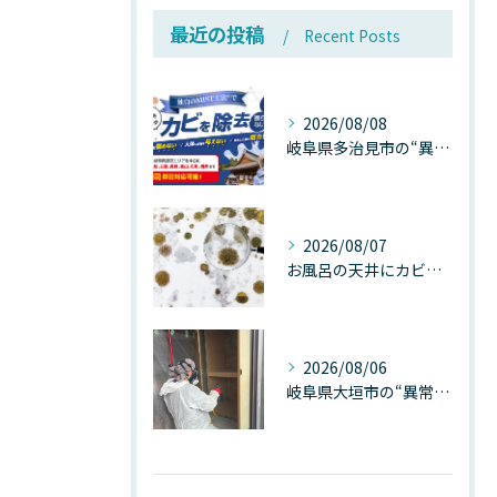
最近の投稿
Recent Posts
2026/08/08
岐阜県多治見市の“異常な高温”が建物内部を破壊する──深層カビが急増する危険な温度差の正体
2026/08/07
お風呂の天井にカビが生えたら要注意！2026年8月の猛暑・高湿度で急増する浴室カビの原因と正しい対策
2026/08/06
岐阜県大垣市の“異常に高い気温”が建物内部を腐らせる──深層カビが爆発的に増える本当の理由