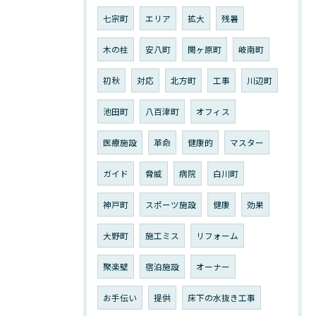
七宗町
エリア
拡大
残暑
木の柱
安八町
関ヶ原町
岐南町
初秋
対応
北方町
工事
川辺町
池田町
八百津町
オフィス
医療施設
革命
健康的
マスター
ガイド
脅威
病院
白川町
神戸町
スポーツ施設
健康
効果
大野町
施工ミス
リフォーム
聚楽壁
宿泊施設
オーナー
お手伝い
提供
床下の水抜き工事