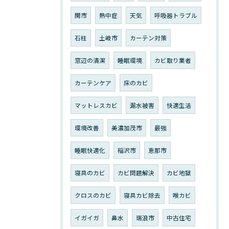
関市
熱中症
天気
呼吸器トラブル
石柱
土岐市
カーテン対策
窓辺の清潔
睡眠環境
カビ取り業者
カーテンケア
床のカビ
マットレスカビ
漏水被害
快適生活
環境改善
美濃加茂市
最強
睡眠快適化
稲沢市
恵那市
寝具のカビ
カビ問題解決
カビ地獄
クロスのカビ
寝具カビ除去
喉カビ
イガイガ
鼻水
瑞浪市
中古住宅