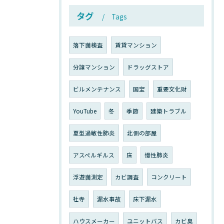
タグ
Tags
落下菌検査
賃貸マンション
分譲マンション
ドラッグストア
ビルメンテナンス
国宝
重要文化財
YouTube
冬
季節
建築トラブル
夏型過敏性肺炎
北側の部屋
アスペルギルス
床
慢性肺炎
浮遊菌測定
カビ調査
コンクリート
社寺
漏水事故
床下漏水
ハウスメーカー
ユニットバス
カビ臭