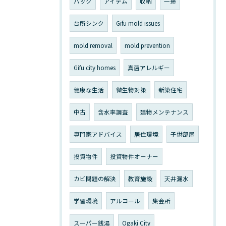
バック
アイテム
収納
一掃
台所シンク
Gifu mold issues
mold removal
mold prevention
Gifu city homes
真菌アレルギー
健康な生活
微生物対策
新築住宅
中古
含水率調査
建物メンテナンス
専門家アドバイス
居住環境
子供部屋
投資物件
投資物件オーナー
カビ問題の解決
教育施設
天井漏水
学習環境
アルコール
集会所
スーパー銭湯
Ogaki City