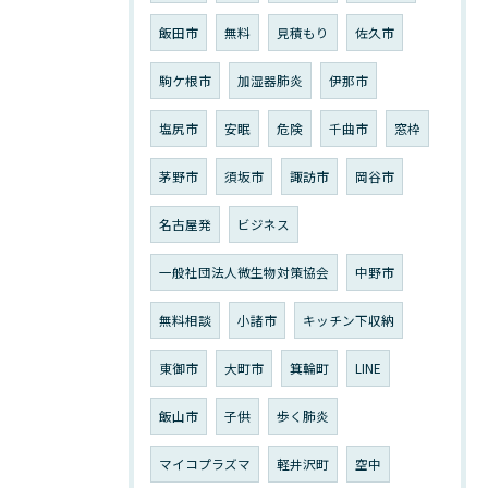
飯田市
無料
見積もり
佐久市
駒ケ根市
加湿器肺炎
伊那市
塩尻市
安眠
危険
千曲市
窓枠
茅野市
須坂市
諏訪市
岡谷市
名古屋発
ビジネス
一般社団法人微生物対策協会
中野市
無料相談
小諸市
キッチン下収納
東御市
大町市
箕輪町
LINE
飯山市
子供
歩く肺炎
マイコプラズマ
軽井沢町
空中