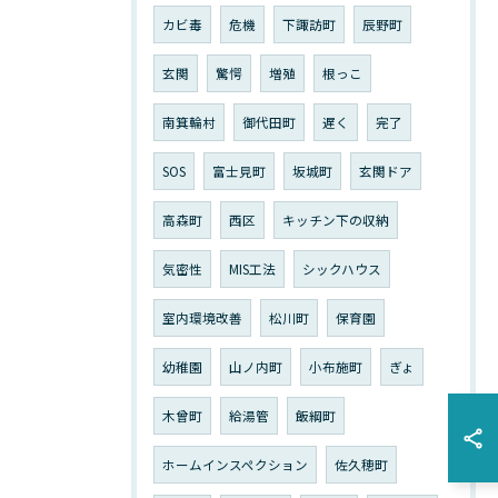
カビ毒
危機
下諏訪町
辰野町
玄関
驚愕
増殖
根っこ
南箕輪村
御代田町
遅く
完了
SOS
富士見町
坂城町
玄関ドア
高森町
西区
キッチン下の収納
気密性
MIS工法
シックハウス
室内環境改善
松川町
保育園
幼稚園
山ノ内町
小布施町
ぎょ
木曾町
給湯管
飯綱町
ホームインスペクション
佐久穂町