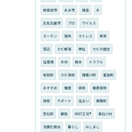
尾張旭市
あま市
瑞浪
木
北名古屋市
プロ
ウイルス
カーテン
寝具
マトレス
家具
窓辺
カビ解消
神社
カビの歴史
住環境
木材
根本
トラブル
坂祝町
カビ掃除
揖斐川町
富加町
おすすめ
徹底
排除
徹底排除
掃除
サポート
住まい
御嵩町
笠松町
解放
MIST工法®︎
東白川村
洗面化粧台
暮らし
はしまし