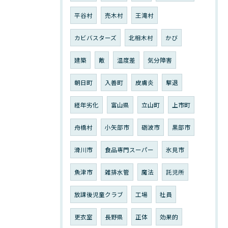
平谷村
売木村
王滝村
カビバスターズ
北相木村
かび
建築
敵
温度差
気分障害
朝日町
入善町
皮膚炎
撃退
経年劣化
富山県
立山町
上市町
舟橋村
小矢部市
砺波市
黒部市
滑川市
食品専門スーパー
氷見市
魚津市
雑排水管
魔法
託児所
放課後児童クラブ
工場
社員
更衣室
長野県
正体
効果的