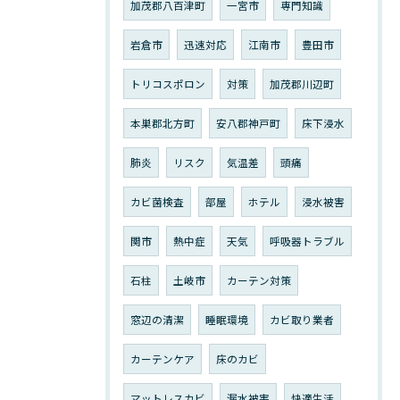
加茂郡八百津町
一宮市
専門知識
岩倉市
迅速対応
江南市
豊田市
トリコスポロン
対策
加茂郡川辺町
本巣郡北方町
安八郡神戸町
床下浸水
肺炎
リスク
気温差
頭痛
カビ菌検査
部屋
ホテル
浸水被害
関市
熱中症
天気
呼吸器トラブル
石柱
土岐市
カーテン対策
窓辺の清潔
睡眠環境
カビ取り業者
カーテンケア
床のカビ
マットレスカビ
漏水被害
快適生活