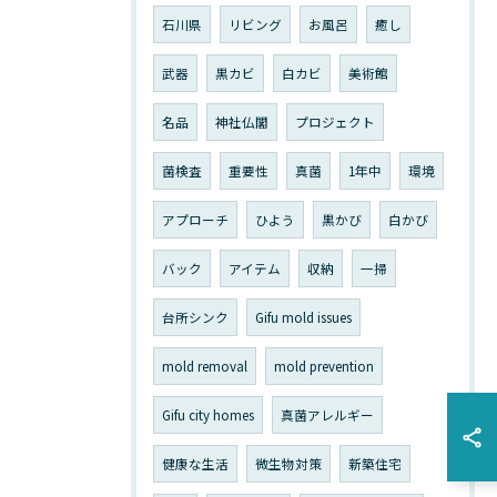
石川県
リビング
お風呂
癒し
武器
黒カビ
白カビ
美術館
名品
神社仏閣
プロジェクト
菌検査
重要性
真菌
1年中
環境
アプローチ
ひよう
黒かび
白かび
バック
アイテム
収納
一掃
台所シンク
Gifu mold issues
mold removal
mold prevention
Gifu city homes
真菌アレルギー
健康な生活
微生物対策
新築住宅