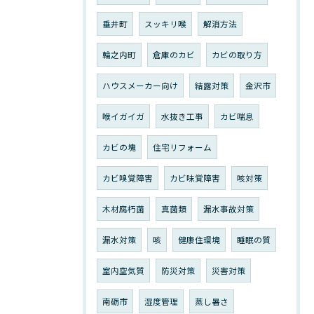
垂井町
スッキリ喉
解消方法
輪之内町
倉庫のカビ
カビの取り方
ハウスメーカー向け
結露対策
金沢市
喉イガイガ
水抜き工事
カビ喘息
カビの塊
住宅リフォーム
カビ嗅覚障害
カビ味覚障害
咳対策
木材腐朽菌
真菌類
漏水事故対策
漏水対策
咳
健康住環境
睡眠の質
室内空気質
防災対策
災害対策
南砺市
湿度管理
蒸し暑さ