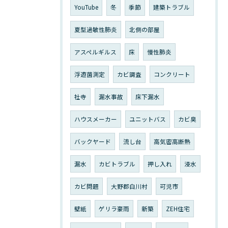
YouTube
冬
季節
建築トラブル
夏型過敏性肺炎
北側の部屋
アスペルギルス
床
慢性肺炎
浮遊菌測定
カビ調査
コンクリート
社寺
漏水事故
床下漏水
ハウスメーカー
ユニットバス
カビ臭
バックヤード
流し台
高気密高断熱
漏水
カビトラブル
押し入れ
浸水
カビ問題
大野郡白川村
可児市
壁紙
ゲリラ豪雨
新築
ZEH住宅