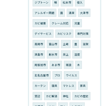
ジプトーン
喉
松本市
侵入
アレルギー問題
菌
清潔
大津市
カビ被害
クレーム対応
児童
デイサービス
カビリスク
専門対策
高岡市
富山市
土岐
畳
滋賀
津島市
射水市
床上
湿度
尾張旭市
あま市
瑞浪
木
北名古屋市
プロ
ウイルス
カーテン
寝具
マトレス
家具
窓辺
カビ解消
神社
カビの歴史