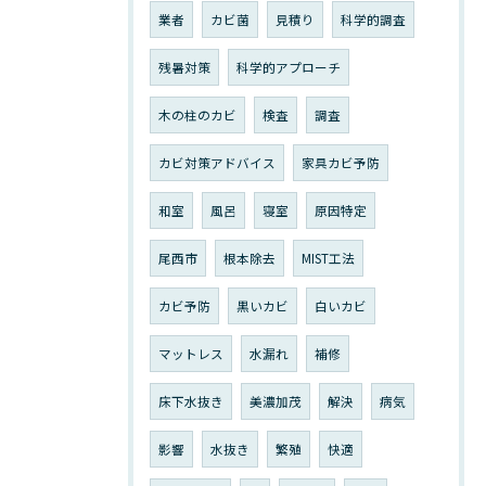
業者
カビ菌
見積り
科学的調査
残暑対策
科学的アプローチ
木の柱のカビ
検査
調査
カビ対策アドバイス
家具カビ予防
和室
風呂
寝室
原因特定
尾西市
根本除去
MIST工法
カビ予防
黒いカビ
白いカビ
マットレス
水漏れ
補修
床下水抜き
美濃加茂
解決
病気
影響
水抜き
繁殖
快適