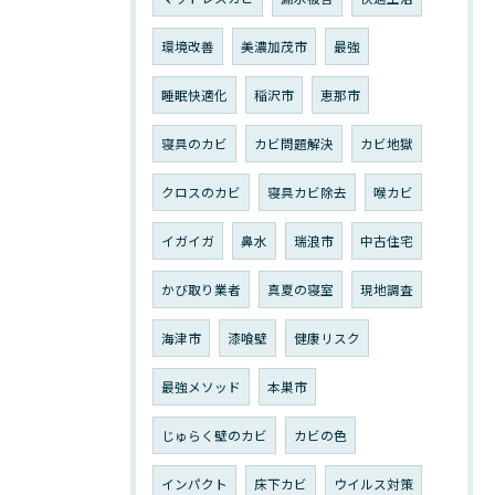
環境改善
美濃加茂市
最強
睡眠快適化
稲沢市
恵那市
寝具のカビ
カビ問題解決
カビ地獄
クロスのカビ
寝具カビ除去
喉カビ
イガイガ
鼻水
瑞浪市
中古住宅
かび取り業者
真夏の寝室
現地調査
海津市
漆喰壁
健康リスク
最強メソッド
本巣市
じゅらく壁のカビ
カビの色
インパクト
床下カビ
ウイルス対策