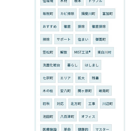
住環境
木材
根本
トラブル
坂祝町
カビ掃除
揖斐川町
富加町
おすすめ
徹底
排除
徹底排除
掃除
サポート
住まい
御嵩町
笠松町
解放
MIST工法®︎
東白川村
洗面化粧台
暮らし
はしまし
七宗町
エリア
拡大
残暑
木の柱
安八町
関ヶ原町
岐南町
初秋
対応
北方町
工事
川辺町
池田町
八百津町
オフィス
医療施設
革命
健康的
マスター