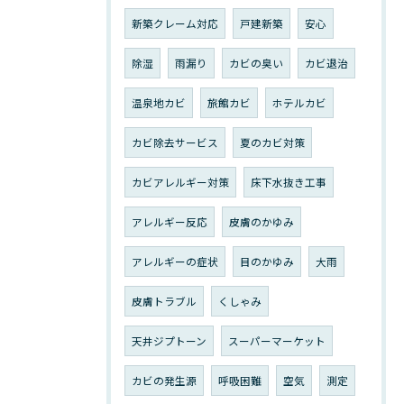
新築クレーム対応
戸建新築
安心
除湿
雨漏り
カビの臭い
カビ退治
温泉地カビ
旅館カビ
ホテルカビ
カビ除去サービス
夏のカビ対策
カビアレルギー対策
床下水抜き工事
アレルギー反応
皮膚のかゆみ
アレルギーの症状
目のかゆみ
大雨
皮膚トラブル
くしゃみ
天井ジプトーン
スーパーマーケット
カビの発生源
呼吸困難
空気
測定