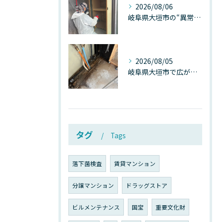
2026/08/06
岐阜県大垣市の“異常に高い気温”が建物内部を腐らせる──深層カビが爆発的に増える本当の理由
2026/08/05
岐阜県大垣市で広がる“深層カビ汚染”──なぜ除カビが必要なのか、建物内部で起きている見えない危機
タグ
Tags
落下菌検査
賃貸マンション
分譲マンション
ドラッグストア
ビルメンテナンス
国宝
重要文化財