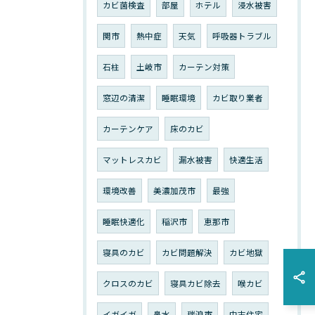
カビ菌検査
部屋
ホテル
浸水被害
関市
熱中症
天気
呼吸器トラブル
石柱
土岐市
カーテン対策
窓辺の清潔
睡眠環境
カビ取り業者
カーテンケア
床のカビ
マットレスカビ
漏水被害
快適生活
環境改善
美濃加茂市
最強
睡眠快適化
稲沢市
恵那市
寝具のカビ
カビ問題解決
カビ地獄
クロスのカビ
寝具カビ除去
喉カビ
イガイガ
鼻水
瑞浪市
中古住宅