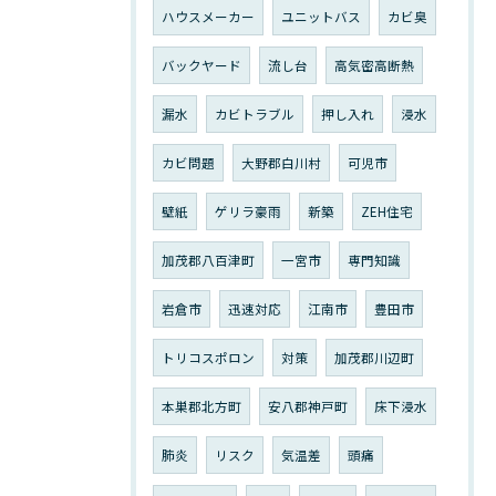
ハウスメーカー
ユニットバス
カビ臭
バックヤード
流し台
高気密高断熱
漏水
カビトラブル
押し入れ
浸水
カビ問題
大野郡白川村
可児市
壁紙
ゲリラ豪雨
新築
ZEH住宅
加茂郡八百津町
一宮市
専門知識
岩倉市
迅速対応
江南市
豊田市
トリコスポロン
対策
加茂郡川辺町
本巣郡北方町
安八郡神戸町
床下浸水
肺炎
リスク
気温差
頭痛