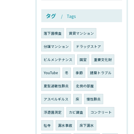
タグ
Tags
落下菌検査
賃貸マンション
分譲マンション
ドラッグストア
ビルメンテナンス
国宝
重要文化財
YouTube
冬
季節
建築トラブル
夏型過敏性肺炎
北側の部屋
アスペルギルス
床
慢性肺炎
浮遊菌測定
カビ調査
コンクリート
社寺
漏水事故
床下漏水