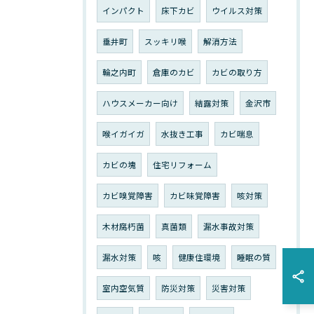
インパクト
床下カビ
ウイルス対策
垂井町
スッキリ喉
解消方法
輪之内町
倉庫のカビ
カビの取り方
ハウスメーカー向け
結露対策
金沢市
喉イガイガ
水抜き工事
カビ喘息
カビの塊
住宅リフォーム
カビ嗅覚障害
カビ味覚障害
咳対策
木材腐朽菌
真菌類
漏水事故対策
漏水対策
咳
健康住環境
睡眠の質
室内空気質
防災対策
災害対策