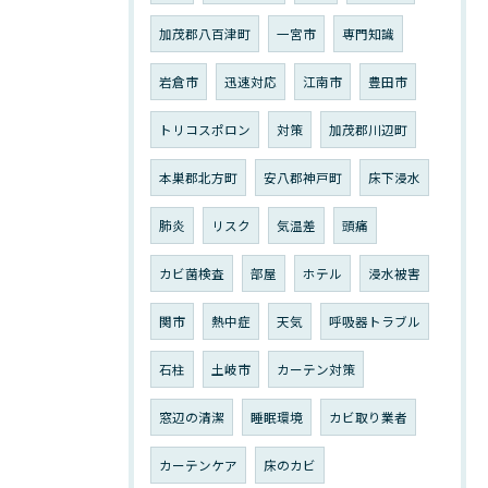
加茂郡八百津町
一宮市
専門知識
岩倉市
迅速対応
江南市
豊田市
トリコスポロン
対策
加茂郡川辺町
本巣郡北方町
安八郡神戸町
床下浸水
肺炎
リスク
気温差
頭痛
カビ菌検査
部屋
ホテル
浸水被害
関市
熱中症
天気
呼吸器トラブル
石柱
土岐市
カーテン対策
窓辺の清潔
睡眠環境
カビ取り業者
カーテンケア
床のカビ