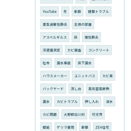
YouTube
冬
季節
建築トラブル
夏型過敏性肺炎
北側の部屋
アスペルギルス
床
慢性肺炎
浮遊菌測定
カビ調査
コンクリート
社寺
漏水事故
床下漏水
ハウスメーカー
ユニットバス
カビ臭
バックヤード
流し台
高気密高断熱
漏水
カビトラブル
押し入れ
浸水
カビ問題
大野郡白川村
可児市
壁紙
ゲリラ豪雨
新築
ZEH住宅