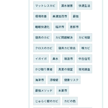
マットレスカビ
漏水被害
快適生活
環境改善
美濃加茂市
最強
睡眠快適化
稲沢市
恵那市
寝具のカビ
カビ問題解決
カビ地獄
クロスのカビ
寝具カビ除去
喉カビ
イガイガ
鼻水
瑞浪市
中古住宅
かび取り業者
真夏の寝室
現地調査
海津市
漆喰壁
健康リスク
最強メソッド
本巣市
じゅらく壁のカビ
カビの色