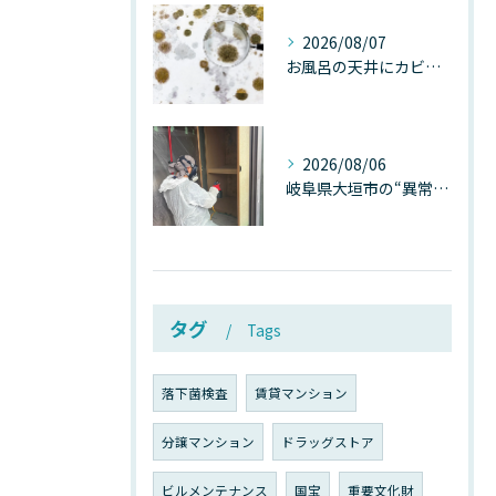
2026/08/07
お風呂の天井にカビが生えたら要注意！2026年8月の猛暑・高湿度で急増する浴室カビの原因と正しい対策
2026/08/06
岐阜県大垣市の“異常に高い気温”が建物内部を腐らせる──深層カビが爆発的に増える本当の理由
タグ
Tags
落下菌検査
賃貸マンション
分譲マンション
ドラッグストア
ビルメンテナンス
国宝
重要文化財