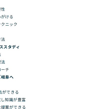
要性
心がける
テクニック
方法
ススタディ
法
理法
ローチ
ズ岐阜へ
除去ができる
究し知識が豊富
な提案ができる