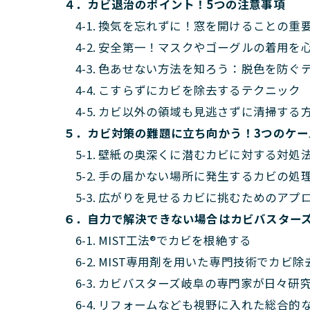
４．カビ退治のポイント！5つの注意事項
4-1. 換気を忘れずに！窓を開けることの重
4-2. 安全第一！マスクやゴーグルの着用を
4-3. 色あせない方法を知ろう：脱色を防ぐ
4-4. こすらずにカビを除去するテクニック
4-5. カビ以外の領域も見逃さずに清掃する
５．カビ対策の難題に立ち向かう！3つのケー
5-1. 壁紙の奥深くに潜むカビに対する対処
5-2. 手の届かない場所に発生するカビの処
5-3. 広がりを見せるカビに挑むためのアプ
６．自力で解決できない場合はカビバスター
6-1. MIST工法®でカビを根絶する
6-2. MIST専用剤を用いた専門技術でカビ
6-3. カビバスターズ岐阜の専門家が日々研
6-4. リフォームなども視野に入れた総合的