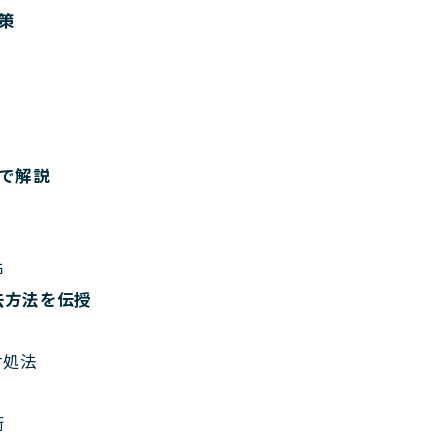
策
で解説
怖
去方法を伝授
対処法
術