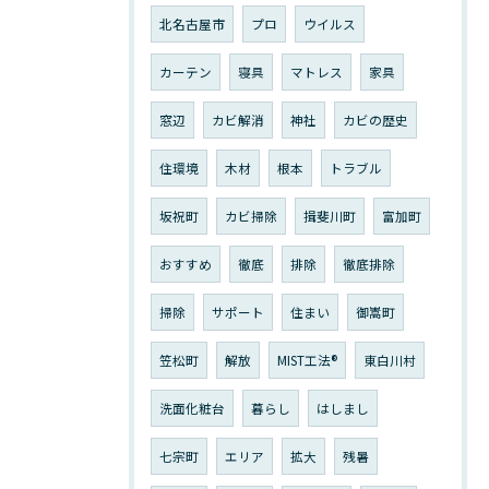
北名古屋市
プロ
ウイルス
カーテン
寝具
マトレス
家具
窓辺
カビ解消
神社
カビの歴史
住環境
木材
根本
トラブル
坂祝町
カビ掃除
揖斐川町
富加町
おすすめ
徹底
排除
徹底排除
掃除
サポート
住まい
御嵩町
笠松町
解放
MIST工法®︎
東白川村
洗面化粧台
暮らし
はしまし
七宗町
エリア
拡大
残暑