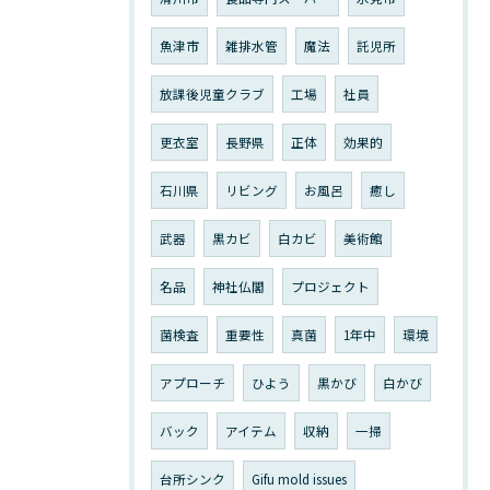
魚津市
雑排水管
魔法
託児所
放課後児童クラブ
工場
社員
更衣室
長野県
正体
効果的
石川県
リビング
お風呂
癒し
武器
黒カビ
白カビ
美術館
名品
神社仏閣
プロジェクト
菌検査
重要性
真菌
1年中
環境
アプローチ
ひよう
黒かび
白かび
バック
アイテム
収納
一掃
台所シンク
Gifu mold issues