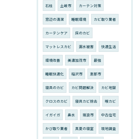
石柱
土岐市
カーテン対策
窓辺の清潔
睡眠環境
カビ取り業者
カーテンケア
床のカビ
マットレスカビ
漏水被害
快適生活
環境改善
美濃加茂市
最強
睡眠快適化
稲沢市
恵那市
寝具のカビ
カビ問題解決
カビ地獄
クロスのカビ
寝具カビ除去
喉カビ
イガイガ
鼻水
瑞浪市
中古住宅
かび取り業者
真夏の寝室
現地調査