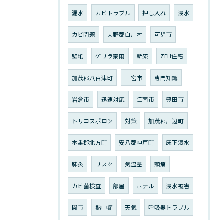
漏水
カビトラブル
押し入れ
浸水
カビ問題
大野郡白川村
可児市
壁紙
ゲリラ豪雨
新築
ZEH住宅
加茂郡八百津町
一宮市
専門知識
岩倉市
迅速対応
江南市
豊田市
トリコスポロン
対策
加茂郡川辺町
本巣郡北方町
安八郡神戸町
床下浸水
肺炎
リスク
気温差
頭痛
カビ菌検査
部屋
ホテル
浸水被害
関市
熱中症
天気
呼吸器トラブル