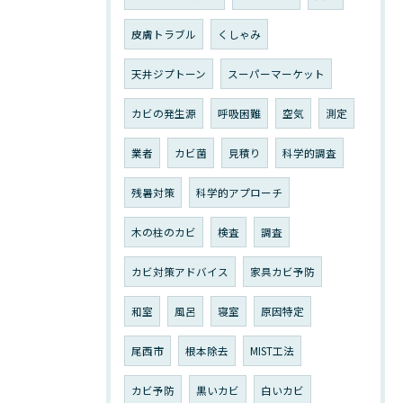
皮膚トラブル
くしゃみ
天井ジプトーン
スーパーマーケット
カビの発生源
呼吸困難
空気
測定
業者
カビ菌
見積り
科学的調査
残暑対策
科学的アプローチ
木の柱のカビ
検査
調査
カビ対策アドバイス
家具カビ予防
和室
風呂
寝室
原因特定
尾西市
根本除去
MIST工法
カビ予防
黒いカビ
白いカビ