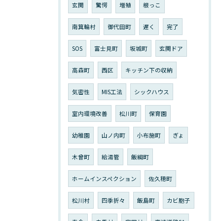
玄関
驚愕
増殖
根っこ
南箕輪村
御代田町
遅く
完了
SOS
富士見町
坂城町
玄関ドア
高森町
西区
キッチン下の収納
気密性
MIS工法
シックハウス
室内環境改善
松川町
保育園
幼稚園
山ノ内町
小布施町
ぎょ
木曾町
給湯管
飯綱町
ホームインスペクション
佐久穂町
松川村
四季折々
飯島町
カビ胞子