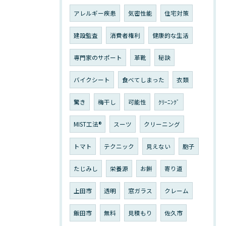
アレルギー疾患
気密性能
住宅対策
建設監査
消費者権利
健康的な生活
専門家のサポート
革靴
秘訣
バイクシート
食べてしまった
衣類
驚き
梅干し
可能性
ｸﾘｰﾆﾝｸﾞ
MIST工法®
スーツ
クリーニング
トマト
テクニック
見えない
胞子
たじみし
栄養源
お餅
寄り道
上田市
透明
窓ガラス
クレーム
飯田市
無料
見積もり
佐久市