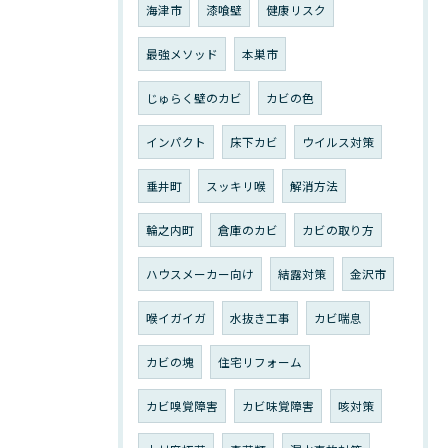
海津市
漆喰壁
健康リスク
最強メソッド
本巣市
じゅらく壁のカビ
カビの色
インパクト
床下カビ
ウイルス対策
垂井町
スッキリ喉
解消方法
輪之内町
倉庫のカビ
カビの取り方
ハウスメーカー向け
結露対策
金沢市
喉イガイガ
水抜き工事
カビ喘息
カビの塊
住宅リフォーム
カビ嗅覚障害
カビ味覚障害
咳対策