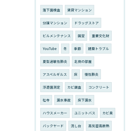
落下菌検査
賃貸マンション
分譲マンション
ドラッグストア
ビルメンテナンス
国宝
重要文化財
YouTube
冬
季節
建築トラブル
夏型過敏性肺炎
北側の部屋
アスペルギルス
床
慢性肺炎
浮遊菌測定
カビ調査
コンクリート
社寺
漏水事故
床下漏水
ハウスメーカー
ユニットバス
カビ臭
バックヤード
流し台
高気密高断熱