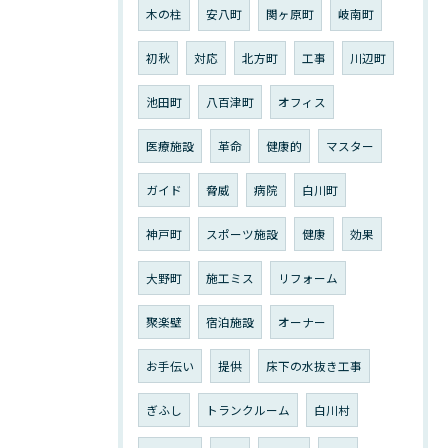
木の柱
安八町
関ヶ原町
岐南町
初秋
対応
北方町
工事
川辺町
池田町
八百津町
オフィス
医療施設
革命
健康的
マスター
ガイド
脅威
病院
白川町
神戸町
スポーツ施設
健康
効果
大野町
施工ミス
リフォーム
聚楽壁
宿泊施設
オーナー
お手伝い
提供
床下の水抜き工事
ぎふし
トランクルーム
白川村