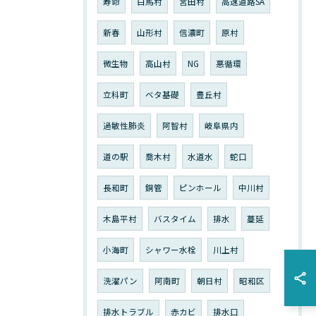
寿命
白馬村
宮田村
高速道路SA
新春
山形村
信濃町
原村
微生物
高山村
NG
悪循環
立科町
ベタ基礎
豊丘村
過敏性肺炎
阿智村
岐阜県内
道の駅
喬木村
水道水
蛇口
長和町
銅管
ピンホール
中川村
木島平村
バスタイム
排水
蔓延
小海町
シャワー水栓
川上村
洗濯パン
阿南町
朝日村
昭和区
排水トラブル
赤カビ
排水口