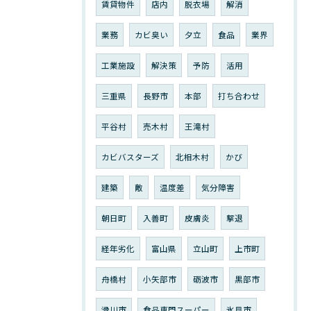
賃貸物件
店内
脱衣場
解消
業務
カビ臭い
夕立
食品
業界
工業施設
解決策
予防
活用
三重県
長野市
本部
打ち合わせ
平谷村
売木村
王滝村
カビバスターズ
北相木村
かび
建築
敵
温度差
気分障害
朝日町
入善町
皮膚炎
撃退
経年劣化
富山県
立山町
上市町
舟橋村
小矢部市
砺波市
黒部市
滑川市
食品専門スーパー
氷見市