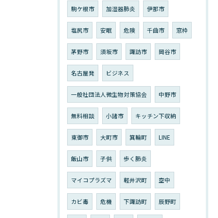
駒ケ根市
加湿器肺炎
伊那市
塩尻市
安眠
危険
千曲市
窓枠
茅野市
須坂市
諏訪市
岡谷市
名古屋発
ビジネス
一般社団法人微生物対策協会
中野市
無料相談
小諸市
キッチン下収納
東御市
大町市
箕輪町
LINE
飯山市
子供
歩く肺炎
マイコプラズマ
軽井沢町
空中
カビ毒
危機
下諏訪町
辰野町