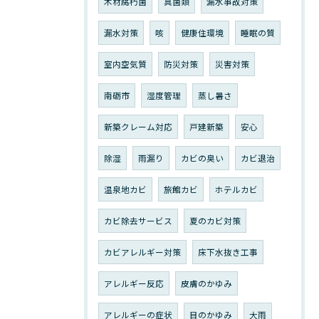
木材腐朽菌
真菌類
漏水事故対策
漏水対策
咳
健康住環境
睡眠の質
室内空気質
防災対策
災害対策
南砺市
湿度管理
蒸し暑さ
新築クレーム対応
戸建新築
安心
除湿
雨漏り
カビの臭い
カビ退治
温泉地カビ
旅館カビ
ホテルカビ
カビ除去サービス
夏のカビ対策
カビアレルギー対策
床下水抜き工事
アレルギー反応
皮膚のかゆみ
アレルギーの症状
目のかゆみ
大雨