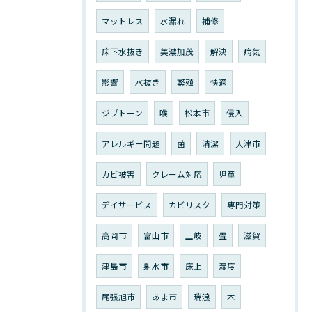
マットレス
水漏れ
補修
床下水抜き
美濃加茂
解決
病気
影響
水抜き
繁殖
快適
ジプトーン
喉
松本市
侵入
アレルギー問題
菌
清潔
大津市
カビ被害
クレーム対応
児童
デイサービス
カビリスク
専門対策
高岡市
富山市
土岐
畳
滋賀
津島市
射水市
床上
湿度
尾張旭市
あま市
瑞浪
木