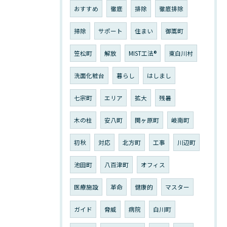
おすすめ
徹底
排除
徹底排除
掃除
サポート
住まい
御嵩町
笠松町
解放
MIST工法®︎
東白川村
洗面化粧台
暮らし
はしまし
七宗町
エリア
拡大
残暑
木の柱
安八町
関ヶ原町
岐南町
初秋
対応
北方町
工事
川辺町
池田町
八百津町
オフィス
医療施設
革命
健康的
マスター
ガイド
脅威
病院
白川町