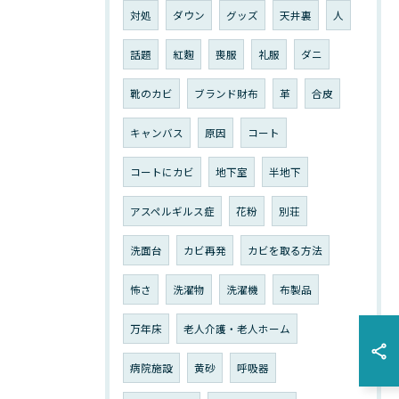
対処
ダウン
グッズ
天井裏
人
話題
紅麴
喪服
礼服
ダニ
靴のカビ
ブランド財布
革
合皮
キャンバス
原因
コート
コートにカビ
地下室
半地下
アスペルギルス症
花粉
別荘
洗面台
カビ再発
カビを取る方法
怖さ
洗濯物
洗濯機
布製品
万年床
老人介護・老人ホーム
病院施設
黄砂
呼吸器