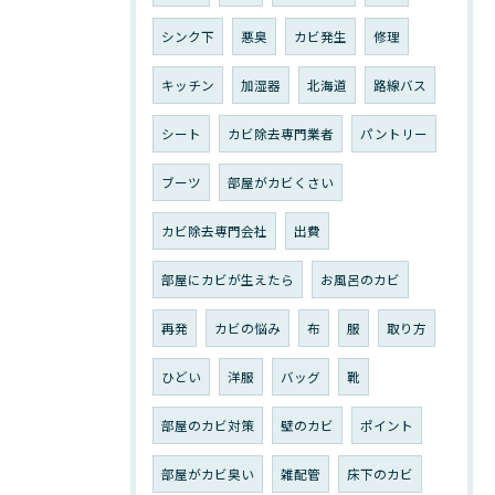
シンク下
悪臭
カビ発生
修理
キッチン
加湿器
北海道
路線バス
シート
カビ除去専門業者
パントリー
ブーツ
部屋がカビくさい
カビ除去専門会社
出費
部屋にカビが生えたら
お風呂のカビ
再発
カビの悩み
布
服
取り方
ひどい
洋服
バッグ
靴
部屋のカビ対策
壁のカビ
ポイント
部屋がカビ臭い
雑配管
床下のカビ