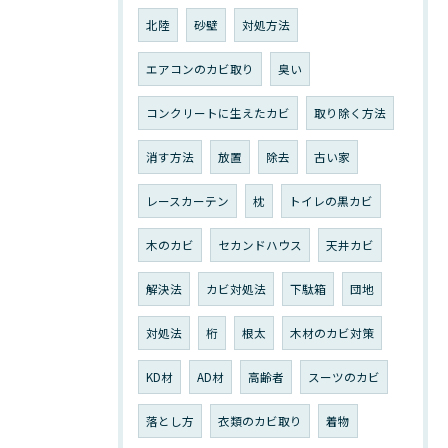
北陸
砂壁
対処方法
エアコンのカビ取り
臭い
コンクリートに生えたカビ
取り除く方法
消す方法
放置
除去
古い家
レースカーテン
枕
トイレの黒カビ
木のカビ
セカンドハウス
天井カビ
解決法
カビ対処法
下駄箱
団地
対処法
桁
根太
木材のカビ対策
KD材
AD材
高齢者
スーツのカビ
落とし方
衣類のカビ取り
着物