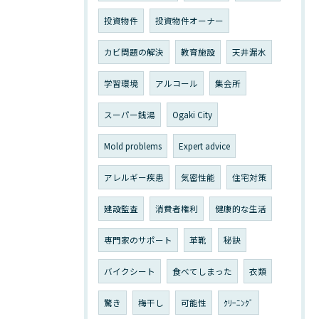
投資物件
投資物件オーナー
カビ問題の解決
教育施設
天井漏水
学習環境
アルコール
集会所
スーパー銭湯
Ogaki City
Mold problems
Expert advice
アレルギー疾患
気密性能
住宅対策
建設監査
消費者権利
健康的な生活
専門家のサポート
革靴
秘訣
バイクシート
食べてしまった
衣類
驚き
梅干し
可能性
ｸﾘｰﾆﾝｸﾞ