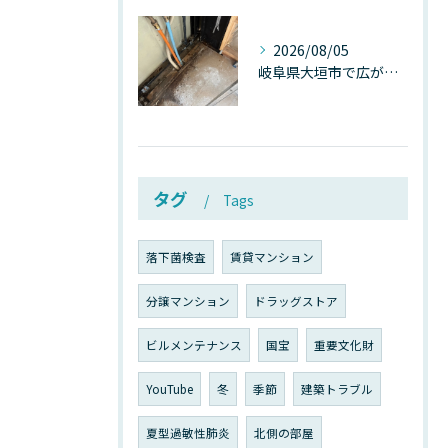
2026/08/05
岐阜県大垣市で広がる“深層カビ汚染”──なぜ除カビが必要なのか、建物内部で起きている見えない危機
タグ
Tags
落下菌検査
賃貸マンション
分譲マンション
ドラッグストア
ビルメンテナンス
国宝
重要文化財
YouTube
冬
季節
建築トラブル
夏型過敏性肺炎
北側の部屋