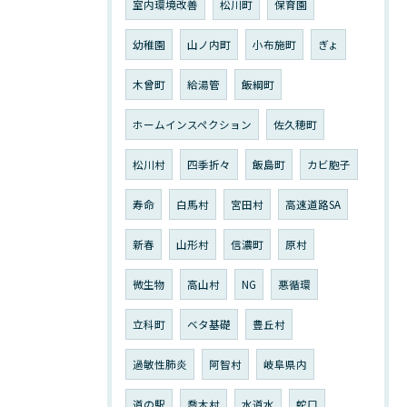
室内環境改善
松川町
保育園
幼稚園
山ノ内町
小布施町
ぎょ
木曾町
給湯管
飯綱町
ホームインスペクション
佐久穂町
松川村
四季折々
飯島町
カビ胞子
寿命
白馬村
宮田村
高速道路SA
新春
山形村
信濃町
原村
微生物
高山村
NG
悪循環
立科町
ベタ基礎
豊丘村
過敏性肺炎
阿智村
岐阜県内
道の駅
喬木村
水道水
蛇口