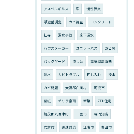
アスペルギルス
床
慢性肺炎
浮遊菌測定
カビ調査
コンクリート
社寺
漏水事故
床下漏水
ハウスメーカー
ユニットバス
カビ臭
バックヤード
流し台
高気密高断熱
漏水
カビトラブル
押し入れ
浸水
カビ問題
大野郡白川村
可児市
壁紙
ゲリラ豪雨
新築
ZEH住宅
加茂郡八百津町
一宮市
専門知識
岩倉市
迅速対応
江南市
豊田市