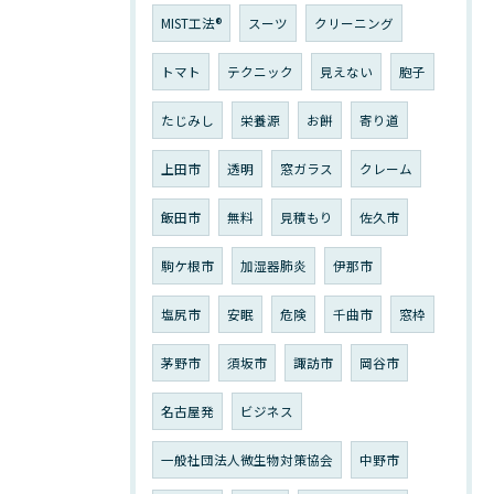
MIST工法®
スーツ
クリーニング
トマト
テクニック
見えない
胞子
たじみし
栄養源
お餅
寄り道
上田市
透明
窓ガラス
クレーム
飯田市
無料
見積もり
佐久市
駒ケ根市
加湿器肺炎
伊那市
塩尻市
安眠
危険
千曲市
窓枠
茅野市
須坂市
諏訪市
岡谷市
名古屋発
ビジネス
一般社団法人微生物対策協会
中野市