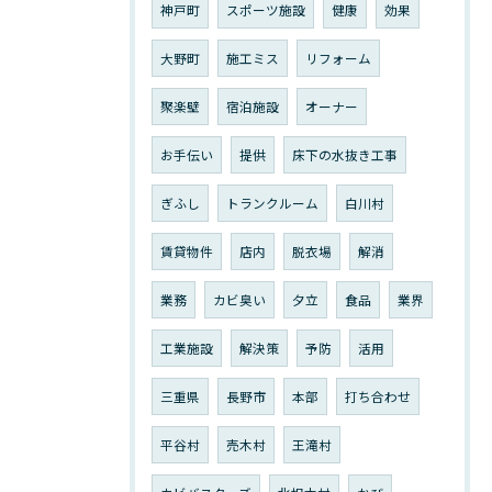
神戸町
スポーツ施設
健康
効果
大野町
施工ミス
リフォーム
聚楽壁
宿泊施設
オーナー
お手伝い
提供
床下の水抜き工事
ぎふし
トランクルーム
白川村
賃貸物件
店内
脱衣場
解消
業務
カビ臭い
夕立
食品
業界
工業施設
解決策
予防
活用
三重県
長野市
本部
打ち合わせ
平谷村
売木村
王滝村