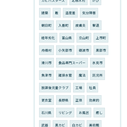
カビバスターズ
北相木村
かび
建築
敵
温度差
気分障害
朝日町
入善町
皮膚炎
撃退
経年劣化
富山県
立山町
上市町
舟橋村
小矢部市
砺波市
黒部市
滑川市
食品専門スーパー
氷見市
魚津市
雑排水管
魔法
託児所
放課後児童クラブ
工場
社員
更衣室
長野県
正体
効果的
石川県
リビング
お風呂
癒し
武器
黒カビ
白カビ
美術館