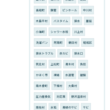
長和町
銅管
ピンホール
中川村
木島平村
バスタイム
排水
蔓延
小海町
シャワー水栓
川上村
洗濯パン
阿南町
朝日村
昭和区
排水トラブル
赤カビ
排水口
筑北村
上松町
青木村
負担
かほく市
凍結
水道管
破裂
南木曾町
下條村
大桑村
圧力差換気
対応策
野沢温泉村
南牧村
水垢
青緑のサビ
サビ