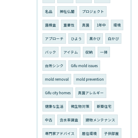
名品
神社仏閣
プロジェクト
菌検査
重要性
真菌
1年中
環境
アプローチ
ひよう
黒かび
白かび
バック
アイテム
収納
一掃
台所シンク
Gifu mold issues
mold removal
mold prevention
Gifu city homes
真菌アレルギー
健康な生活
微生物対策
新築住宅
中古
含水率調査
建物メンテナンス
専門家アドバイス
居住環境
子供部屋