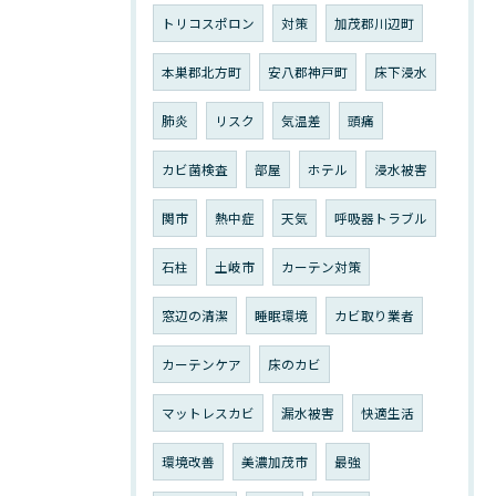
トリコスポロン
対策
加茂郡川辺町
本巣郡北方町
安八郡神戸町
床下浸水
肺炎
リスク
気温差
頭痛
カビ菌検査
部屋
ホテル
浸水被害
関市
熱中症
天気
呼吸器トラブル
石柱
土岐市
カーテン対策
窓辺の清潔
睡眠環境
カビ取り業者
カーテンケア
床のカビ
マットレスカビ
漏水被害
快適生活
環境改善
美濃加茂市
最強