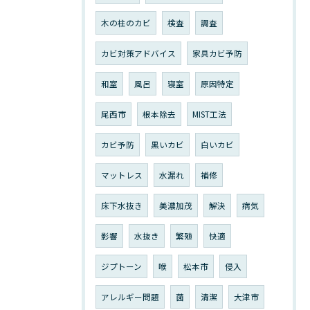
木の柱のカビ
検査
調査
カビ対策アドバイス
家具カビ予防
和室
風呂
寝室
原因特定
尾西市
根本除去
MIST工法
カビ予防
黒いカビ
白いカビ
マットレス
水漏れ
補修
床下水抜き
美濃加茂
解決
病気
影響
水抜き
繁殖
快適
ジプトーン
喉
松本市
侵入
アレルギー問題
菌
清潔
大津市