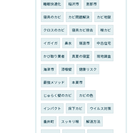
睡眠快適化
稲沢市
恵那市
寝具のカビ
カビ問題解決
カビ地獄
クロスのカビ
寝具カビ除去
喉カビ
イガイガ
鼻水
瑞浪市
中古住宅
かび取り業者
真夏の寝室
現地調査
海津市
漆喰壁
健康リスク
最強メソッド
本巣市
じゅらく壁のカビ
カビの色
インパクト
床下カビ
ウイルス対策
垂井町
スッキリ喉
解消方法