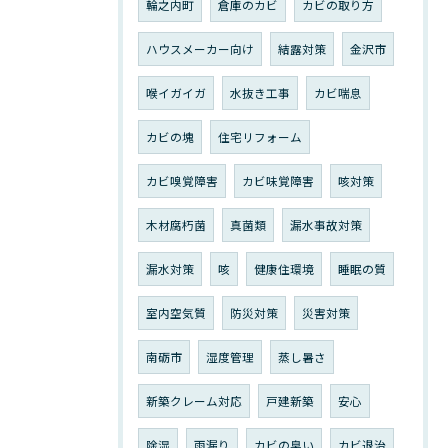
輪之内町
倉庫のカビ
カビの取り方
ハウスメーカー向け
結露対策
金沢市
喉イガイガ
水抜き工事
カビ喘息
カビの塊
住宅リフォーム
カビ嗅覚障害
カビ味覚障害
咳対策
木材腐朽菌
真菌類
漏水事故対策
漏水対策
咳
健康住環境
睡眠の質
室内空気質
防災対策
災害対策
南砺市
湿度管理
蒸し暑さ
新築クレーム対応
戸建新築
安心
除湿
雨漏り
カビの臭い
カビ退治