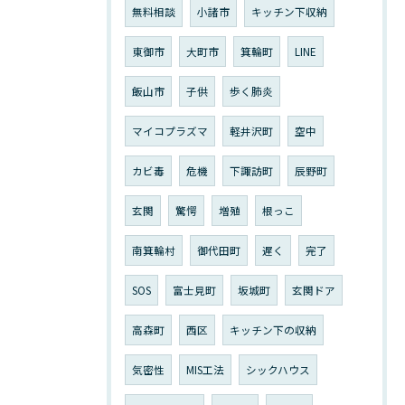
無料相談
小諸市
キッチン下収納
東御市
大町市
箕輪町
LINE
飯山市
子供
歩く肺炎
マイコプラズマ
軽井沢町
空中
カビ毒
危機
下諏訪町
辰野町
玄関
驚愕
増殖
根っこ
南箕輪村
御代田町
遅く
完了
SOS
富士見町
坂城町
玄関ドア
高森町
西区
キッチン下の収納
気密性
MIS工法
シックハウス