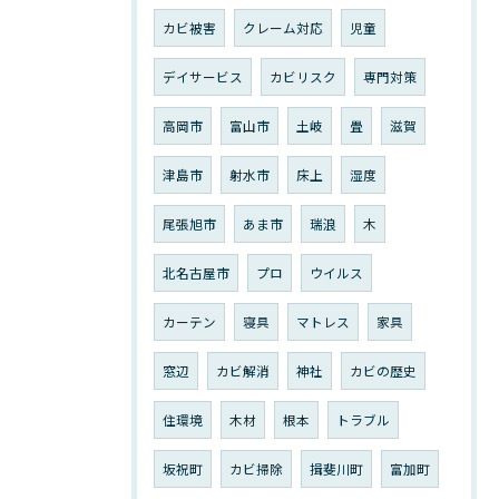
カビ被害
クレーム対応
児童
デイサービス
カビリスク
専門対策
高岡市
富山市
土岐
畳
滋賀
津島市
射水市
床上
湿度
尾張旭市
あま市
瑞浪
木
北名古屋市
プロ
ウイルス
カーテン
寝具
マトレス
家具
窓辺
カビ解消
神社
カビの歴史
住環境
木材
根本
トラブル
坂祝町
カビ掃除
揖斐川町
富加町